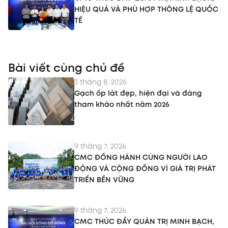
HIỆU QUẢ VÀ PHÙ HỢP THÔNG LỆ QUỐC
TẾ
Bài viết cùng chủ đề
3 tháng 8, 2026
Gạch ốp lát đẹp, hiện đại và đáng
tham khảo nhất năm 2026
9 tháng 7, 2026
CMC ĐỒNG HÀNH CÙNG NGƯỜI LAO
ĐỘNG VÀ CỘNG ĐỒNG VÌ GIÁ TRỊ PHÁT
TRIỂN BỀN VỮNG
9 tháng 7, 2026
CMC THÚC ĐẨY QUẢN TRỊ MINH BẠCH,