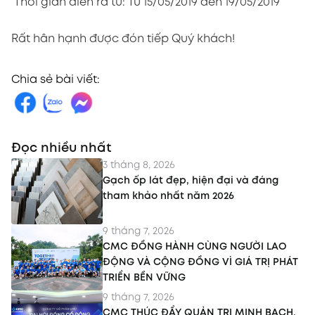
Thời gian diễn ra từ: Từ 15/05/2019 đến 19/05/2019
Rất hân hạnh được đón tiếp Quý khách!
Chia sẻ bài viết:
Đọc nhiều nhất
3 tháng 8, 2026
Gạch ốp lát đẹp, hiện đại và đáng
tham khảo nhất năm 2026
9 tháng 7, 2026
CMC ĐỒNG HÀNH CÙNG NGƯỜI LAO
ĐỘNG VÀ CỘNG ĐỒNG VÌ GIÁ TRỊ PHÁT
TRIỂN BỀN VỮNG
9 tháng 7, 2026
CMC THÚC ĐẨY QUẢN TRỊ MINH BẠCH,