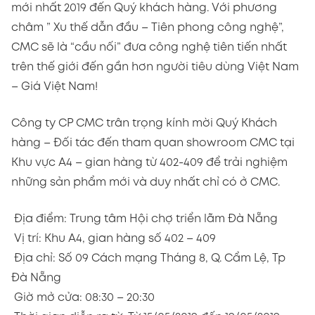
mới nhất 2019 đến Quý khách hàng. Với phương
châm ” Xu thế dẫn đầu – Tiên phong công nghệ”,
CMC sẽ là “cầu nối” đưa công nghệ tiên tiến nhất
trên thế giới đến gần hơn người tiêu dùng Việt Nam
– Giá Việt Nam!
Công ty CP CMC trân trọng kính mời Quý Khách
hàng – Đối tác đến tham quan showroom CMC tại
Khu vực A4 – gian hàng từ 402-409 để trải nghiệm
những sản phẩm mới và duy nhất chỉ có ở CMC.
Địa điểm: Trung tâm Hội chợ triển lãm Đà Nẵng
Vị trí: Khu A4, gian hàng số 402 – 409
Địa chỉ: Số 09 Cách mạng Tháng 8, Q. Cẩm Lệ, Tp
Đà Nẵng
Giờ mở cửa: 08:30 – 20:30