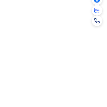
Lô B10 – B11, Khu công nghiệp Thụy Vân, phường Nông
Trang, tỉnh Phú Thọ
cmcjsc@cmctiles.vn
1800 8888 69