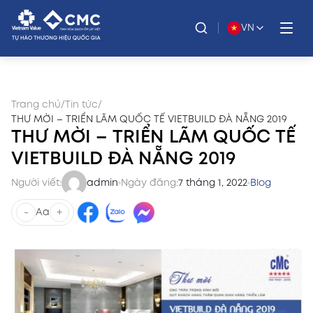
VN
Trang chủ
/
Tin tức
/
THƯ MỜI – TRIỂN LÃM QUỐC TẾ VIETBUILD ĐÀ NẴNG 2019
THƯ MỜI – TRIỂN LÃM QUỐC TẾ
VIETBUILD ĐÀ NẴNG 2019
Người viết:
admin
Ngày đăng:
7 tháng 1, 2022
Blog
-
+
Aa