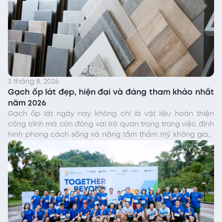
3 tháng 8, 2026
Gạch ốp lát đẹp, hiện đại và đáng tham khảo nhất
năm 2026
Gạch ốp lát ngày nay không chỉ là vật liệu hoàn thiện
công trình mà còn đóng vai trò quan trọng trong việc định
hình phong cách sống và nâng tầm thẩm mỹ không gian.
Bài viết dưới đây sẽ là cẩm nang tham khảo hữu ích tư
vấn gạch ốp lát cho chủ nhà […]