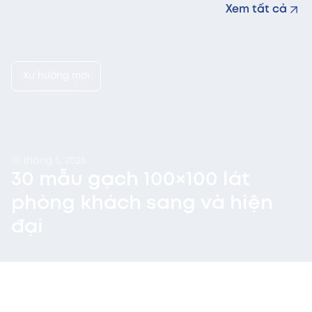
Xem tất cả
trường. Công ty Cổ phần CMC luôn kiên định với nguyên
tắc quản trị minh bạch, tuân thủ pháp luật và […]
Xu hướng mới
18 tháng 5, 2026
30 mẫu gạch 100×100 lát
phòng khách sang và hiện
đại