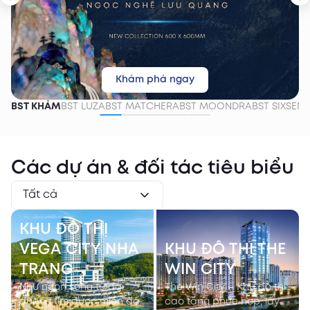
Khám phá ngay
BST KHẢM
BST LUZA
BST MATCHERA
BST MOONDRA
BST SIXSEN
Các dự án & đối tác tiêu biểu
Tất cả
KHU ĐÔ THỊ
VEGA CITY NHA
KHU ĐÔ THỊ THE
TRANG
WIN CITY
Như ngọn sóng từ đại
The Win City – Khu đô thị
dương tìm được miền đất
cao tầng phức hợp, lấy