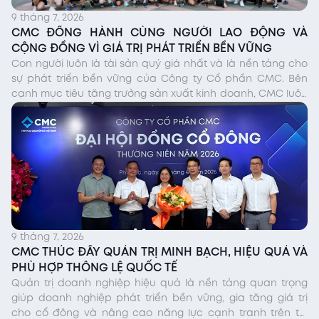
9 tháng 7, 2026
CMC ĐỒNG HÀNH CÙNG NGƯỜI LAO ĐỘNG VÀ
CỘNG ĐỒNG VÌ GIÁ TRỊ PHÁT TRIỂN BỀN VỮNG
Con người luôn là tài sản quý giá nhất và là nền tảng cho
sự phát triển bền vững của Công ty Cổ phần CMC. Bên
cạnh mục tiêu tăng trưởng sản xuất kinh doanh, CMC luôn
chú trọng tạo việc làm ổn định, nâng cao chất lượng đời
sống người lao động và tích […]
9 tháng 7, 2026
CMC THÚC ĐẨY QUẢN TRỊ MINH BẠCH, HIỆU QUẢ VÀ
PHÙ HỢP THÔNG LỆ QUỐC TẾ
Quản trị doanh nghiệp hiệu quả là nền tảng quan trọng
giúp doanh nghiệp phát triển bền vững, gia tăng giá trị
cho cổ đông và nâng cao năng lực cạnh tranh trên thị