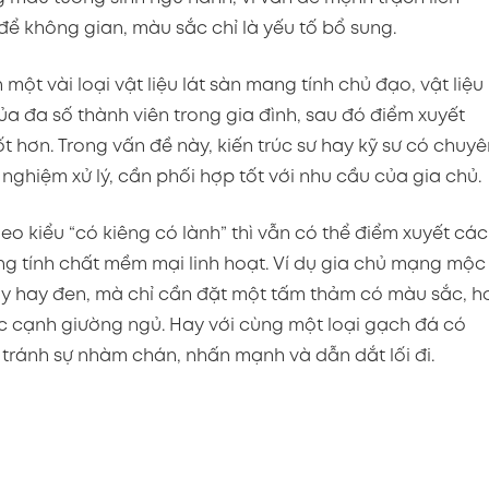
 để không gian, màu sắc chỉ là yếu tố bổ sung.
ột vài loại vật liệu lát sàn mang tính chủ đạo, vật liệu
 đa số thành viên trong gia đình, sau đó điểm xuyết
ốt hơn. Trong vấn đề này, kiến trúc sư hay kỹ sư có chuy
nghiệm xử lý, cần phối hợp tốt với nhu cầu của gia chủ.
 kiểu “có kiêng có lành” thì vẫn có thể điểm xuyết các
g tính chất mềm mại linh hoạt. Ví dụ gia chủ mạng mộc
cây hay đen, mà chỉ cần đặt một tấm thảm có màu sắc, h
c cạnh giường ngủ. Hay với cùng một loại gạch đá có
tránh sự nhàm chán, nhấn mạnh và dẫn dắt lối đi.