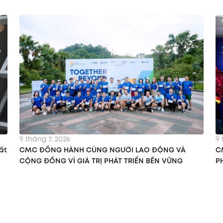
9 tháng 7, 2026
9 
ất
CMC ĐỒNG HÀNH CÙNG NGƯỜI LAO ĐỘNG VÀ
C
CỘNG ĐỒNG VÌ GIÁ TRỊ PHÁT TRIỂN BỀN VỮNG
P