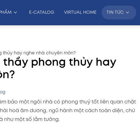
PHẨM
E-CATALOG
VIRTUAL HOME
TIN TỨC
ng thủy hay nghe nhà chuyên môn?
 thầy phong thủy hay
ôn?
log
ảm bảo một ngôi nhà có phong thuỷ tốt liên quan chặt
sở hài hoà âm dương, ngũ hành một cách toàn diện, chứ
à như một số lầm tưởng.