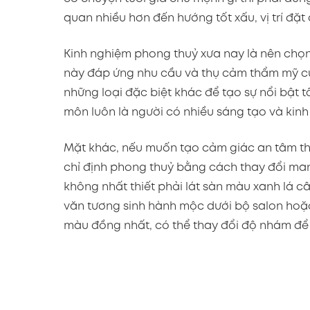
quan nhiều hơn đến hướng tốt xấu, vị trí đặt
Kinh nghiệm phong thuỷ xưa nay là nên chọn m
này đáp ứng nhu cầu và thụ cảm thẩm mỹ của
những loại đặc biệt khác để tạo sự nổi bật t
môn luôn là người có nhiều sáng tạo và kinh 
Mặt khác, nếu muốn tạo cảm giác an tâm theo
chỉ định phong thuỷ bằng cách thay đổi man
không nhất thiết phải lát sàn màu xanh lá 
văn tương sinh hành mộc dưới bộ salon hoặ
màu đồng nhất, có thể thay đổi độ nhám để 