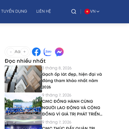
TUYỂN DỤNG
LIÊN HỆ
VN
-
+
Aa
Đọc nhiều nhất
3 tháng 8, 2026
Gạch ốp lát đẹp, hiện đại và
đáng tham khảo nhất năm
2026
9 tháng 7, 2026
CMC ĐỒNG HÀNH CÙNG
NGƯỜI LAO ĐỘNG VÀ CỘNG
ĐỒNG VÌ GIÁ TRỊ PHÁT TRIỂN
BỀN VỮNG
9 tháng 7, 2026
CMC THÚC ĐẨY QUẢN TRỊ