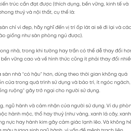
iến trúc cần đạt được (thích dụng, bền vững, kinh tế và
ong thuỷ và nội thất, cụ thể là:
n chỉ vì đẹp, hãy nghĩ đến vị trí ốp lát ai sẽ đi lại và cá
 nào giống như sàn phòng ngủ được).
trong nhà, trong khi tường hay trần có thể dễ thay đổi hơ
h bền vững cao và về hình thức cũng ít phải thay đổi nhiề
là sàn nhà “có hậu” hơn, dùng theo thời gian không quá
 của trong quá trình sử dụng và bảo trì, ít ngóc ngách, 
uống ruộng” gây trở ngại cho người sử dụng.
g, ngũ hành và cảm nhận của người sử dụng. Ví dụ phò
c hành mộc, thổ hay thuỷ (như vàng, xanh lá cây, xanh
ng nực hay hành kim gây cảm giác lạnh lẽo. Và không h
g màu tương sinh ngũ hành, vì vấn đề mệnh trạch liên