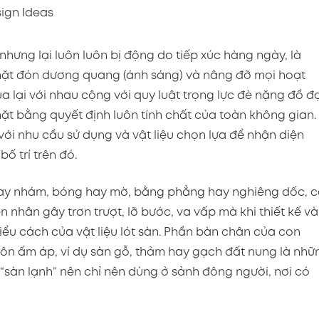
nhưng lại luôn luôn bị động do tiếp xúc hàng ngày, là
mặt đón dương quang (ánh sáng) và nâng đỡ mọi hoạt
 lại với nhau cộng với quy luật trọng lực đè nặng đồ đ
mặt bằng quyết định luôn tính chất của toàn không gian. 
ới nhu cầu sử dụng và vật liệu chọn lựa để nhận diện
ố trí trên đó.
 hay nhám, bóng hay mờ, bằng phẳng hay nghiêng dốc, 
 nhân gây trơn trượt, lỡ bước, va vấp mà khi thiết kế và
kiểu cách của vật liệu lót sàn. Phần bàn chân của con
ôn ấm áp, ví dụ sàn gỗ, thảm hay gạch đất nung là nhữ
 “sàn lạnh” nên chỉ nên dùng ở sảnh đông người, nơi có