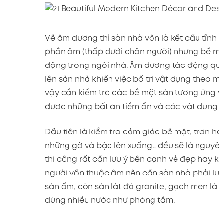
Về âm dương thì sàn nhà vốn là kết cấu tĩnh 
phần âm (thấp dưới chân người) nhưng bề 
động trong ngôi nhà. Âm dương tác động qua
lên sàn nhà khiến việc bố trí vật dụng theo 
vậy cần kiểm tra các bề mặt sàn tương ứng v
được những bất an tiềm ẩn và các vật dụng b
Đầu tiên là kiểm tra cảm giác bề mặt, trơn
những gờ và bậc lên xuống… đều sẽ là nguyên
thi công rất cần lưu ý bên cạnh vẻ đẹp hay 
người vốn thuộc âm nên cần sàn nhà phải lu
sàn ấm, còn sàn lát đá granite, gạch men là
dùng nhiều nước như phòng tắm.