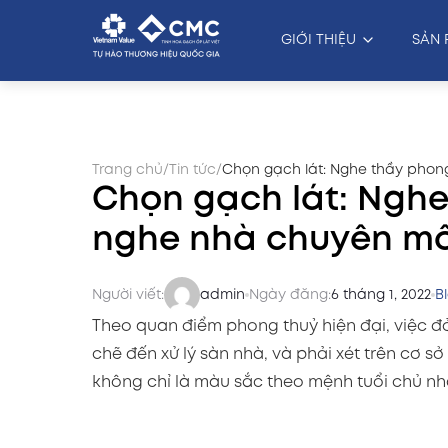
GIỚI THIỆU
SẢN 
Trang chủ
/
Tin tức
/
Chọn gạch lát: Nghe thầy pho
Chọn gạch lát: Nghe
nghe nhà chuyên m
Người viết:
admin
Ngày đăng:
6 tháng 1, 2022
B
Theo quan điểm phong thuỷ hiện đại, việc đ
chẽ đến xử lý sàn nhà, và phải xét trên cơ 
không chỉ là màu sắc theo mệnh tuổi chủ nh