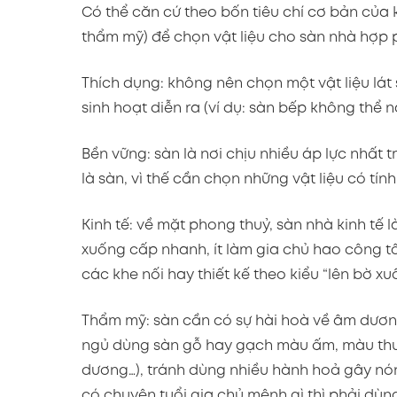
Có thể căn cứ theo bốn tiêu chí cơ bản của k
thẩm mỹ) để chọn vật liệu cho sàn nhà hợp ph
Thích dụng: không nên chọn một vật liệu lát sà
sinh hoạt diễn ra (ví dụ: sàn bếp không thể
Bền vững: sàn là nơi chịu nhiều áp lực nhất 
là sàn, vì thế cần chọn những vật liệu có tín
Kinh tế: về mặt phong thuỷ, sàn nhà kinh tế 
xuống cấp nhanh, ít làm gia chủ hao công tốn
các khe nối hay thiết kế theo kiểu “lên bờ x
Thẩm mỹ: sàn cần có sự hài hoà về âm dươn
ngủ dùng sàn gỗ hay gạch màu ấm, màu thuộ
dương…), tránh dùng nhiều hành hoả gây nó
có chuyện tuổi gia chủ mệnh gì thì phải dùn