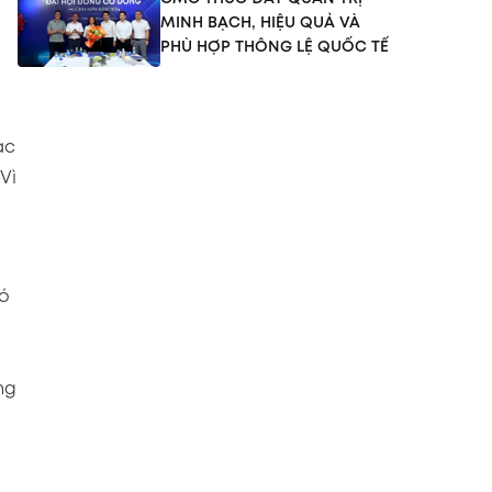
MINH BẠCH, HIỆU QUẢ VÀ
PHÙ HỢP THÔNG LỆ QUỐC TẾ
ạc
Vì
có
ng