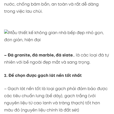
nước, chống bám bẩn, an toàn và rất dễ dàng
trong việc lau chùi.
– Đá granite, đá marble, đá slate
… là các loại đá tự
nhiên với bề ngoài đẹp mắt và sang trọng.
2. Để chọn được gạch lát nền tốt nhất
– Gạch lát nền tốt là loại gạch phải đảm bảo được
các tiêu chuẩn lưng (bể dày), gạch trắng (với
nguyên liệu từ cao lanh và tràng thạch) tốt hơn
màu đỏ (nguyên liệu chính là đất sét)