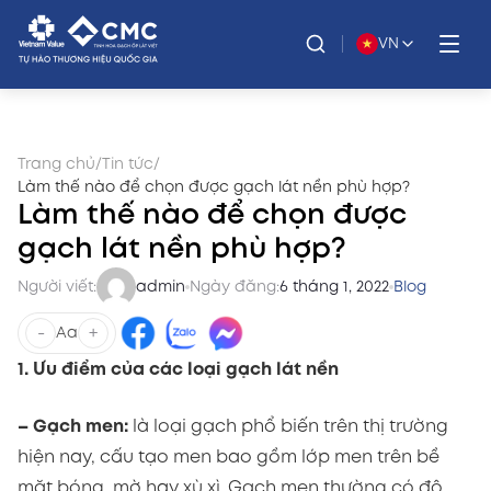
VN
Trang chủ
/
Tin tức
/
Làm thế nào để chọn được gạch lát nền phù hợp?
Làm thế nào để chọn được
gạch lát nền phù hợp?
Người viết:
admin
Ngày đăng:
6 tháng 1, 2022
Blog
-
+
Aa
1. Ưu điểm của các loại gạch lát nền
– Gạch men:
là loại gạch phổ biến trên thị trường
hiện nay, cấu tạo men bao gồm lớp men trên bề
mặt bóng, mờ hay xù xì. Gạch men thường có độ