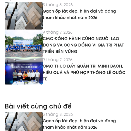
3 tháng 8, 2026
Gạch ốp lát đẹp, hiện đại và đáng
tham khảo nhất năm 2026
9 tháng 7, 2026
CMC ĐỒNG HÀNH CÙNG NGƯỜI LAO
ĐỘNG VÀ CỘNG ĐỒNG VÌ GIÁ TRỊ PHÁT
TRIỂN BỀN VỮNG
9 tháng 7, 2026
CMC THÚC ĐẨY QUẢN TRỊ MINH BẠCH,
HIỆU QUẢ VÀ PHÙ HỢP THÔNG LỆ QUỐC
TẾ
Bài viết cùng chủ đề
3 tháng 8, 2026
Gạch ốp lát đẹp, hiện đại và đáng
tham khảo nhất năm 2026