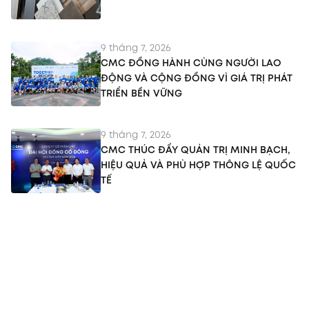
9 tháng 7, 2026
CMC ĐỒNG HÀNH CÙNG NGƯỜI LAO
ĐỘNG VÀ CỘNG ĐỒNG VÌ GIÁ TRỊ PHÁT
TRIỂN BỀN VỮNG
9 tháng 7, 2026
CMC THÚC ĐẨY QUẢN TRỊ MINH BẠCH,
HIỆU QUẢ VÀ PHÙ HỢP THÔNG LỆ QUỐC
TẾ