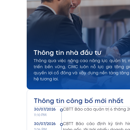
Thông tin nhà đầu tư
Thông qua việc nâng cao năng lực quản trị, 
triển bền vững, CMC luôn nỗ lực gia tăng gi
quyền lợi cổ đông và xây dựng nền tảng tăng
hệ tương lai.
Thông tin công bố mới nhất
30/07/2026
CBTT Báo cáo quản trị 6 tháng 2
11:10 PM
30/07/2026
CBTT Báo cáo định kỳ tình hì
3:06 PM