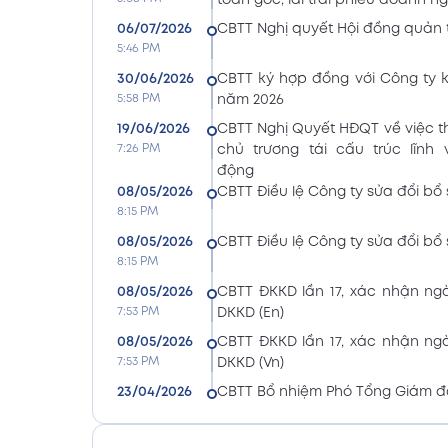
toán gốc, lãi trái phiếu doanh n
06/07/2026
CBTT Nghị quyết Hội đồng quản t
5:46 PM
30/06/2026
CBTT ký hợp đồng với Công ty 
5:58 PM
năm 2026
19/06/2026
CBTT Nghị Quyết HĐQT về việc 
7:26 PM
chủ trương tái cấu trúc lĩnh
động
08/05/2026
CBTT Điều lệ Công ty sửa đổi bổ 
8:15 PM
08/05/2026
CBTT Điều lệ Công ty sửa đổi bổ 
8:15 PM
08/05/2026
CBTT ĐKKD lần 17, xác nhận n
7:53 PM
DKKD (En)
08/05/2026
CBTT ĐKKD lần 17, xác nhận n
7:53 PM
DKKD (Vn)
23/04/2026
CBTT Bổ nhiệm Phó Tổng Giám đ
8:24 PM
Thế Sử
23/04/2026
CBTT Bổ nhiệm Phó Tổng Giám đ