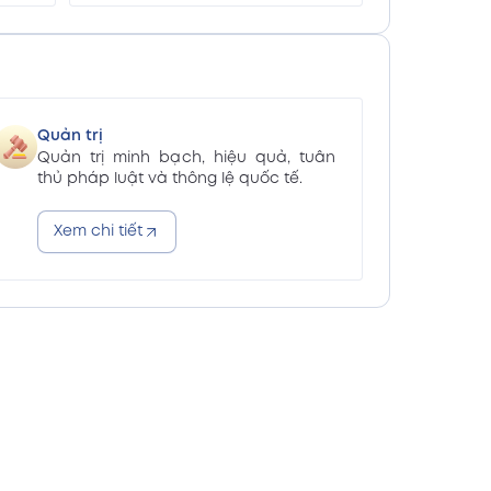
 (Vn)
Xem PDF
ăm 2025 (En)
Xem PDF
Quản trị
Quản trị minh bạch, hiệu quả, tuân
ăm 2025 (Vn)
Xem PDF
thủ pháp luật và thông lệ quốc tế.
Xem chi tiết
2025 (En)
Xem PDF
2025 (Vn)
Xem PDF
n 2025 kèm giải trình báo cáo
Xem PDF
n 2025 kèm giải trình báo cáo