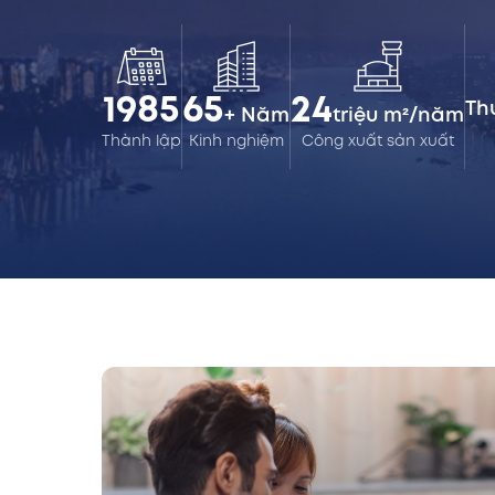
1985
65
24
Th
+ Năm
triệu m²/năm
Thành lập
Kinh nghiệm
Công xuất sản xuất