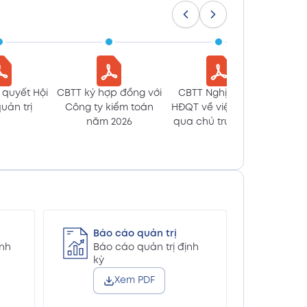
Xem PDF
án 2025 kèm giải trình báo cáo
Xem PDF
 quyết Hội
CBTT ký hợp đồng với
CBTT Nghị Quyết
CBTT 
án 2025 kèm giải trình báo cáo
uản trị
Công ty kiểm toán
HĐQT về việc thông
sửa đ
Xem PDF
năm 2026
qua chủ trương tái
cấu trúc lĩnh vực hoạt
động
ăm 2025 (En)
Xem PDF
ăm 2025 (Vn)
Xem PDF
Báo cáo quản trị
ịnh
Báo cáo quản trị định
(En)
kỳ
Xem PDF
Xem PDF