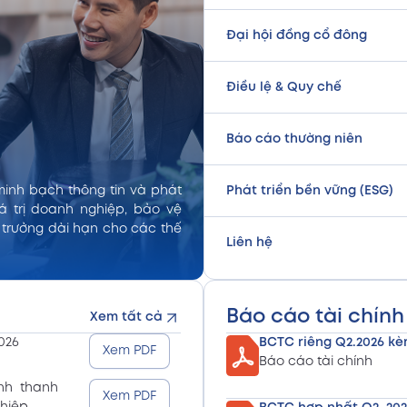
Đại hội đồng cổ đông
Điều lệ & Quy chế
Báo cáo thường niên
Phát triển bền vững (ESG)
minh bạch thông tin và phát
á trị doanh nghiệp, bảo vệ
 trưởng dài hạn cho các thế
Liên hệ
Báo cáo tài chính
Xem tất cả
026
BCTC riêng Q2.2026 kè
Xem PDF
Báo cáo tài chính
nh thanh
Xem PDF