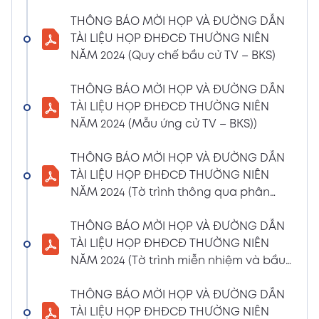
(Phiếu Biểu quyết)
THÔNG BÁO MỜI HỌP VÀ ĐƯỜNG DẪN
02/04/2024
Xem PDF
TÀI LIỆU HỌP ĐHĐCĐ THƯỜNG NIÊN
6:07 PM
NĂM 2024 (Quy chế bầu cử TV – BKS)
THÔNG BÁO MỜI HỌP VÀ ĐƯỜNG DẪN TÀI
LIỆU HỌP ĐHĐCĐ THƯỜNG NIÊN NĂM 2024
THÔNG BÁO MỜI HỌP VÀ ĐƯỜNG DẪN
(Phiếu Bầu bổ sung thành viên BKS)
TÀI LIỆU HỌP ĐHĐCĐ THƯỜNG NIÊN
02/04/2024
NĂM 2024 (Mẫu ứng cử TV – BKS))
Xem PDF
6:07 PM
THÔNG BÁO MỜI HỌP VÀ ĐƯỜNG DẪN TÀI
THÔNG BÁO MỜI HỌP VÀ ĐƯỜNG DẪN
LIỆU HỌP ĐHĐCĐ THƯỜNG NIÊN NĂM 2024
TÀI LIỆU HỌP ĐHĐCĐ THƯỜNG NIÊN
(Dự thảo biên bản họp ĐHĐCĐ)
NĂM 2024 (Tờ trình thông qua phân
02/04/2024
phối lợi nhuận và trả thù lao HĐQT –
Xem PDF
6:07 PM
BKS)
THÔNG BÁO MỜI HỌP VÀ ĐƯỜNG DẪN
THÔNG BÁO MỜI HỌP VÀ ĐƯỜNG DẪN TÀI
TÀI LIỆU HỌP ĐHĐCĐ THƯỜNG NIÊN
LIỆU HỌP ĐHĐCĐ THƯỜNG NIÊN NĂM
NĂM 2024 (Tờ trình miễn nhiệm và bầu
2024(Dự thảo nghị quyết ĐHĐCĐ)
bổ sung TV – BKS)
01/04/2024
THÔNG BÁO MỜI HỌP VÀ ĐƯỜNG DẪN
Xem PDF
4:00 PM
TÀI LIỆU HỌP ĐHĐCĐ THƯỜNG NIÊN