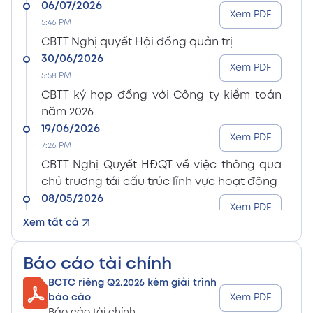
06/07/2026
Xem PDF
5:46 PM
CBTT Nghị quyết Hội đồng quản trị
30/06/2026
Xem PDF
5:58 PM
CBTT ký hợp đồng với Công ty kiểm toán
năm 2026
19/06/2026
Xem PDF
7:26 PM
CBTT Nghị Quyết HĐQT về việc thông qua
chủ trương tái cấu trúc lĩnh vực hoạt động
08/05/2026
Xem PDF
8:15 PM
Xem tất cả
CBTT Điều lệ Công ty sửa đổi bổ sung (En)
08/05/2026
Xem PDF
Báo cáo tài chính
8:15 PM
BCTC riêng Q2.2026 kèm giải trình
CBTT Điều lệ Công ty sửa đổi bổ sung (Vn)
báo cáo
Xem PDF
08/05/2026
Báo cáo tài chính