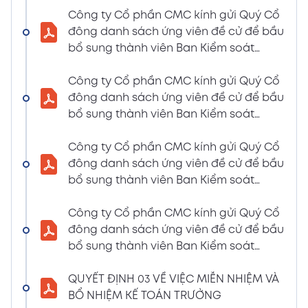
LIỆU HỌP ĐHĐCĐ THƯỜNG NIÊN NĂM 2024
Công ty Cổ phần CMC kính gửi Quý Cổ
(Tờ trình miễn nhiệm và bầu bổ sung TV –
đông danh sách ứng viên đề cử để bầu
BKS)
bổ sung thành viên Ban Kiểm soát
02/04/2024
nhiệm kỳ 2021 – 2026 (Nguyễn Thị Minh
Xem PDF
6:07 PM
Huyền)
Công ty Cổ phần CMC kính gửi Quý Cổ
đông danh sách ứng viên đề cử để bầu
THÔNG BÁO MỜI HỌP VÀ ĐƯỜNG DẪN TÀI
bổ sung thành viên Ban Kiểm soát
LIỆU HỌP ĐHĐCĐ THƯỜNG NIÊN NĂM 2024
nhiệm kỳ 2021 – 2026 (Nguyễn Thị
(A CMC_ Thông báo phương thức đề cử
Huyền)
Công ty Cổ phần CMC kính gửi Quý Cổ
ứng cử TV – BKS)
đông danh sách ứng viên đề cử để bầu
02/04/2024
Xem PDF
bổ sung thành viên Ban Kiểm soát
6:07 PM
nhiệm kỳ 2021 – 2026 (Nguyễn Thị Minh
THÔNG BÁO MỜI HỌP VÀ ĐƯỜNG DẪN TÀI
Huyền)
Công ty Cổ phần CMC kính gửi Quý Cổ
LIỆU HỌP ĐHĐCĐ THƯỜNG NIÊN NĂM 2024
đông danh sách ứng viên đề cử để bầu
(The Biểu quyết)
bổ sung thành viên Ban Kiểm soát
02/04/2024
Xem PDF
nhiệm kỳ 2021 – 2026 (Nguyễn Thị
6:07 PM
Huyền)
QUYẾT ĐỊNH 03 VỀ VIỆC MIỄN NHIỆM VÀ
THÔNG BÁO MỜI HỌP VÀ ĐƯỜNG DẪN TÀI
BỔ NHIỆM KẾ TOÁN TRƯỞNG
LIỆU HỌP ĐHĐCĐ THƯỜNG NIÊN NĂM 2024