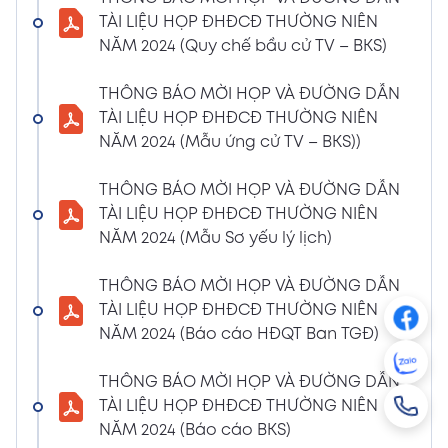
NGHỊ QUYẾT SỐ 01/2024/NQ-HĐQT VỀ VIỆC
TÀI LIỆU HỌP ĐHĐCĐ THƯỜNG NIÊN
GÓP VỐN THÀNH LẬP CÔNG TY TNHH ĐẦU
NĂM 2024 (Quy chế bầu cử TV – BKS)
TƯ VÀ PHÁT TRIỂN HẠ TẦNG CÔNG NGHIỆP
PT
THÔNG BÁO MỜI HỌP VÀ ĐƯỜNG DẪN
08/01/2024
TÀI LIỆU HỌP ĐHĐCĐ THƯỜNG NIÊN
Xem PDF
4:38 PM
NĂM 2024 (Mẫu ứng cử TV – BKS))
THÔNG BÁO 05 VỀ VIỆC THAY ĐỔI GIẤY
CHỨNG NHẬN ĐĂNG KÝ HOẠT ĐỘNG CHI
THÔNG BÁO MỜI HỌP VÀ ĐƯỜNG DẪN
NHÁNH MÃ SỐ 2600106523-002
TÀI LIỆU HỌP ĐHĐCĐ THƯỜNG NIÊN
04/01/2024
NĂM 2024 (Mẫu Sơ yếu lý lịch)
Xem PDF
3:49 PM
THÔNG BÁO MỜI HỌP VÀ ĐƯỜNG DẪN
CBTT VỀ QUYẾT ĐỊNH MIỄN NHIỆM PTGĐ
TÀI LIỆU HỌP ĐHĐCĐ THƯỜNG NIÊN
04/01/2024
Xem PDF
NĂM 2024 (Báo cáo HĐQT Ban TGĐ)
3:49 PM
CBTT VỀ QUYẾT ĐỊNH BỔ NHIỆM PTGĐ KHỐI
THÔNG BÁO MỜI HỌP VÀ ĐƯỜNG DẪN
HỖ TRỢ
TÀI LIỆU HỌP ĐHĐCĐ THƯỜNG NIÊN
18/12/2023
Xem PDF
NĂM 2024 (Báo cáo BKS)
4:48 PM