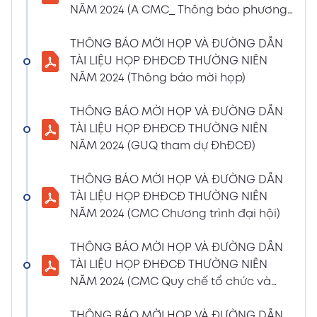
NĂM 2024 (A CMC_ Thông báo phương
CBTT về việc nhận được Đơn từ nhiệm vị trí
thức đề cử ứng cử TV – BKS)
Thành viên Ban Kiểm soát của bà Phan
THÔNG BÁO MỜI HỌP VÀ ĐƯỜNG DẪN
Thùy Giang và bà Nguyễn Hồng Oanh
TÀI LIỆU HỌP ĐHĐCĐ THƯỜNG NIÊN
04/03/2024
Xem PDF
NĂM 2024 (Thông báo mời họp)
11:29 AM
CBTT về việc chốt danh sách cổ đông thực
THÔNG BÁO MỜI HỌP VÀ ĐƯỜNG DẪN
hiện quyền tham dự ĐHĐCĐ thường niên
TÀI LIỆU HỌP ĐHĐCĐ THƯỜNG NIÊN
năm 2024
NĂM 2024 (GUQ tham dự ĐhĐCĐ)
30/01/2024
Xem PDF
6:48 PM
THÔNG BÁO MỜI HỌP VÀ ĐƯỜNG DẪN
BÁO CÁO TÌNH HÌNH QUẢN TRỊ NĂM 2023
TÀI LIỆU HỌP ĐHĐCĐ THƯỜNG NIÊN
17/01/2024
Xem PDF
NĂM 2024 (CMC Chương trình đại hội)
3:19 PM
Nghị quyết HĐQT số 02 về việc CMC thông
THÔNG BÁO MỜI HỌP VÀ ĐƯỜNG DẪN
qua việc chốt ngày đăng ký cuối cùng để
TÀI LIỆU HỌP ĐHĐCĐ THƯỜNG NIÊN
thực hiện quyền nhận lãi Trái Phiếu
NĂM 2024 (CMC Quy chế tổ chức và
12/01/2024
biểu quyết)
Xem PDF
4:35 PM
THÔNG BÁO MỜI HỌP VÀ ĐƯỜNG DẪN