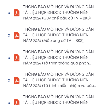
(Phiếu Biểu quyết)
THÔNG BÁO MỜI HỌP VÀ ĐƯỜNG DẪN
02/04/2024
Xem PDF
TÀI LIỆU HỌP ĐHĐCĐ THƯỜNG NIÊN
6:07 PM
NĂM 2024 (Quy chế bầu cử TV – BKS)
THÔNG BÁO MỜI HỌP VÀ ĐƯỜNG DẪN TÀI
LIỆU HỌP ĐHĐCĐ THƯỜNG NIÊN NĂM 2024
THÔNG BÁO MỜI HỌP VÀ ĐƯỜNG DẪN
(Phiếu Bầu bổ sung thành viên BKS)
TÀI LIỆU HỌP ĐHĐCĐ THƯỜNG NIÊN
02/04/2024
NĂM 2024 (Mẫu ứng cử TV – BKS))
Xem PDF
6:07 PM
THÔNG BÁO MỜI HỌP VÀ ĐƯỜNG DẪN TÀI
THÔNG BÁO MỜI HỌP VÀ ĐƯỜNG DẪN
LIỆU HỌP ĐHĐCĐ THƯỜNG NIÊN NĂM 2024
TÀI LIỆU HỌP ĐHĐCĐ THƯỜNG NIÊN
(Dự thảo biên bản họp ĐHĐCĐ)
NĂM 2024 (Tờ trình thông qua phân
02/04/2024
phối lợi nhuận và trả thù lao HĐQT –
Xem PDF
6:07 PM
BKS)
THÔNG BÁO MỜI HỌP VÀ ĐƯỜNG DẪN
THÔNG BÁO MỜI HỌP VÀ ĐƯỜNG DẪN TÀI
TÀI LIỆU HỌP ĐHĐCĐ THƯỜNG NIÊN
LIỆU HỌP ĐHĐCĐ THƯỜNG NIÊN NĂM
NĂM 2024 (Tờ trình miễn nhiệm và bầu
2024(Dự thảo nghị quyết ĐHĐCĐ)
bổ sung TV – BKS)
01/04/2024
THÔNG BÁO MỜI HỌP VÀ ĐƯỜNG DẪN
Xem PDF
4:00 PM
TÀI LIỆU HỌP ĐHĐCĐ THƯỜNG NIÊN