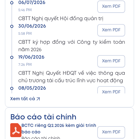
06/07/2026
Xem PDF
5:46 PM
CBTT Nghị quyết Hội đồng quản trị
30/06/2026
Xem PDF
5:58 PM
CBTT ký hợp đồng với Công ty kiểm toán
năm 2026
19/06/2026
Xem PDF
7:26 PM
CBTT Nghị Quyết HĐQT về việc thông qua
chủ trương tái cấu trúc lĩnh vực hoạt động
08/05/2026
Xem PDF
8:15 PM
Xem tất cả
CBTT Điều lệ Công ty sửa đổi bổ sung (En)
08/05/2026
Xem PDF
Báo cáo tài chính
8:15 PM
BCTC riêng Q2.2026 kèm giải trình
CBTT Điều lệ Công ty sửa đổi bổ sung (Vn)
báo cáo
Xem PDF
08/05/2026
Báo cáo tài chính