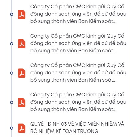
LIỆU HỌP ĐHĐCĐ THƯỜNG NIÊN NĂM 2024
Công ty Cổ phần CMC kính gửi Quý Cổ
(Tờ trình miễn nhiệm và bầu bổ sung TV –
đông danh sách ứng viên đề cử để bầu
BKS)
bổ sung thành viên Ban Kiểm soát
02/04/2024
nhiệm kỳ 2021 – 2026 (Nguyễn Thị Minh
Xem PDF
6:07 PM
Huyền)
Công ty Cổ phần CMC kính gửi Quý Cổ
đông danh sách ứng viên đề cử để bầu
THÔNG BÁO MỜI HỌP VÀ ĐƯỜNG DẪN TÀI
bổ sung thành viên Ban Kiểm soát
LIỆU HỌP ĐHĐCĐ THƯỜNG NIÊN NĂM 2024
nhiệm kỳ 2021 – 2026 (Nguyễn Thị
(A CMC_ Thông báo phương thức đề cử
Huyền)
Công ty Cổ phần CMC kính gửi Quý Cổ
ứng cử TV – BKS)
đông danh sách ứng viên đề cử để bầu
02/04/2024
Xem PDF
bổ sung thành viên Ban Kiểm soát
6:07 PM
nhiệm kỳ 2021 – 2026 (Nguyễn Thị Minh
THÔNG BÁO MỜI HỌP VÀ ĐƯỜNG DẪN TÀI
Huyền)
Công ty Cổ phần CMC kính gửi Quý Cổ
LIỆU HỌP ĐHĐCĐ THƯỜNG NIÊN NĂM 2024
đông danh sách ứng viên đề cử để bầu
(The Biểu quyết)
bổ sung thành viên Ban Kiểm soát
02/04/2024
Xem PDF
nhiệm kỳ 2021 – 2026 (Nguyễn Thị
6:07 PM
Huyền)
QUYẾT ĐỊNH 03 VỀ VIỆC MIỄN NHIỆM VÀ
THÔNG BÁO MỜI HỌP VÀ ĐƯỜNG DẪN TÀI
BỔ NHIỆM KẾ TOÁN TRƯỞNG
LIỆU HỌP ĐHĐCĐ THƯỜNG NIÊN NĂM 2024