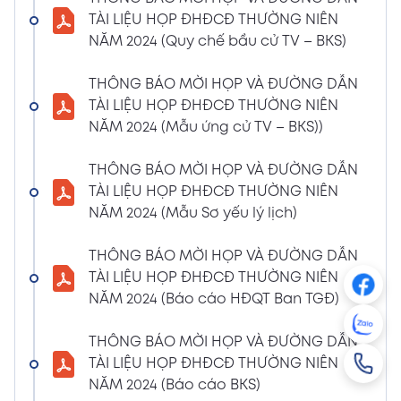
NGHỊ QUYẾT SỐ 01/2024/NQ-HĐQT VỀ VIỆC
TÀI LIỆU HỌP ĐHĐCĐ THƯỜNG NIÊN
GÓP VỐN THÀNH LẬP CÔNG TY TNHH ĐẦU
NĂM 2024 (Quy chế bầu cử TV – BKS)
TƯ VÀ PHÁT TRIỂN HẠ TẦNG CÔNG NGHIỆP
PT
THÔNG BÁO MỜI HỌP VÀ ĐƯỜNG DẪN
08/01/2024
TÀI LIỆU HỌP ĐHĐCĐ THƯỜNG NIÊN
Xem PDF
4:38 PM
NĂM 2024 (Mẫu ứng cử TV – BKS))
THÔNG BÁO 05 VỀ VIỆC THAY ĐỔI GIẤY
CHỨNG NHẬN ĐĂNG KÝ HOẠT ĐỘNG CHI
THÔNG BÁO MỜI HỌP VÀ ĐƯỜNG DẪN
NHÁNH MÃ SỐ 2600106523-002
TÀI LIỆU HỌP ĐHĐCĐ THƯỜNG NIÊN
04/01/2024
NĂM 2024 (Mẫu Sơ yếu lý lịch)
Xem PDF
3:49 PM
THÔNG BÁO MỜI HỌP VÀ ĐƯỜNG DẪN
CBTT VỀ QUYẾT ĐỊNH MIỄN NHIỆM PTGĐ
TÀI LIỆU HỌP ĐHĐCĐ THƯỜNG NIÊN
04/01/2024
Xem PDF
NĂM 2024 (Báo cáo HĐQT Ban TGĐ)
3:49 PM
CBTT VỀ QUYẾT ĐỊNH BỔ NHIỆM PTGĐ KHỐI
THÔNG BÁO MỜI HỌP VÀ ĐƯỜNG DẪN
HỖ TRỢ
TÀI LIỆU HỌP ĐHĐCĐ THƯỜNG NIÊN
18/12/2023
Xem PDF
NĂM 2024 (Báo cáo BKS)
4:48 PM