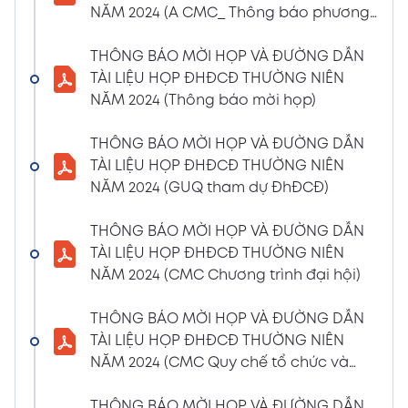
NĂM 2024 (A CMC_ Thông báo phương
CBTT về việc nhận được Đơn từ nhiệm vị trí
thức đề cử ứng cử TV – BKS)
Thành viên Ban Kiểm soát của bà Phan
THÔNG BÁO MỜI HỌP VÀ ĐƯỜNG DẪN
Thùy Giang và bà Nguyễn Hồng Oanh
TÀI LIỆU HỌP ĐHĐCĐ THƯỜNG NIÊN
04/03/2024
Xem PDF
NĂM 2024 (Thông báo mời họp)
11:29 AM
CBTT về việc chốt danh sách cổ đông thực
THÔNG BÁO MỜI HỌP VÀ ĐƯỜNG DẪN
hiện quyền tham dự ĐHĐCĐ thường niên
TÀI LIỆU HỌP ĐHĐCĐ THƯỜNG NIÊN
năm 2024
NĂM 2024 (GUQ tham dự ĐhĐCĐ)
30/01/2024
Xem PDF
6:48 PM
THÔNG BÁO MỜI HỌP VÀ ĐƯỜNG DẪN
BÁO CÁO TÌNH HÌNH QUẢN TRỊ NĂM 2023
TÀI LIỆU HỌP ĐHĐCĐ THƯỜNG NIÊN
17/01/2024
Xem PDF
NĂM 2024 (CMC Chương trình đại hội)
3:19 PM
Nghị quyết HĐQT số 02 về việc CMC thông
THÔNG BÁO MỜI HỌP VÀ ĐƯỜNG DẪN
qua việc chốt ngày đăng ký cuối cùng để
TÀI LIỆU HỌP ĐHĐCĐ THƯỜNG NIÊN
thực hiện quyền nhận lãi Trái Phiếu
NĂM 2024 (CMC Quy chế tổ chức và
12/01/2024
biểu quyết)
Xem PDF
4:35 PM
THÔNG BÁO MỜI HỌP VÀ ĐƯỜNG DẪN