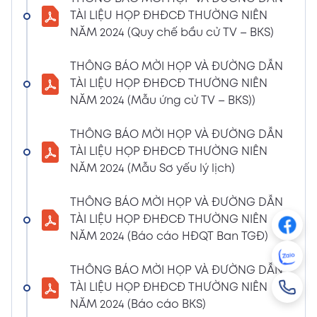
NGHỊ QUYẾT SỐ 01/2024/NQ-HĐQT VỀ VIỆC
TÀI LIỆU HỌP ĐHĐCĐ THƯỜNG NIÊN
GÓP VỐN THÀNH LẬP CÔNG TY TNHH ĐẦU
NĂM 2024 (Quy chế bầu cử TV – BKS)
TƯ VÀ PHÁT TRIỂN HẠ TẦNG CÔNG NGHIỆP
PT
THÔNG BÁO MỜI HỌP VÀ ĐƯỜNG DẪN
08/01/2024
TÀI LIỆU HỌP ĐHĐCĐ THƯỜNG NIÊN
Xem PDF
4:38 PM
NĂM 2024 (Mẫu ứng cử TV – BKS))
THÔNG BÁO 05 VỀ VIỆC THAY ĐỔI GIẤY
CHỨNG NHẬN ĐĂNG KÝ HOẠT ĐỘNG CHI
THÔNG BÁO MỜI HỌP VÀ ĐƯỜNG DẪN
NHÁNH MÃ SỐ 2600106523-002
TÀI LIỆU HỌP ĐHĐCĐ THƯỜNG NIÊN
04/01/2024
NĂM 2024 (Mẫu Sơ yếu lý lịch)
Xem PDF
3:49 PM
THÔNG BÁO MỜI HỌP VÀ ĐƯỜNG DẪN
CBTT VỀ QUYẾT ĐỊNH MIỄN NHIỆM PTGĐ
TÀI LIỆU HỌP ĐHĐCĐ THƯỜNG NIÊN
04/01/2024
Xem PDF
NĂM 2024 (Báo cáo HĐQT Ban TGĐ)
3:49 PM
CBTT VỀ QUYẾT ĐỊNH BỔ NHIỆM PTGĐ KHỐI
THÔNG BÁO MỜI HỌP VÀ ĐƯỜNG DẪN
HỖ TRỢ
TÀI LIỆU HỌP ĐHĐCĐ THƯỜNG NIÊN
18/12/2023
Xem PDF
NĂM 2024 (Báo cáo BKS)
4:48 PM