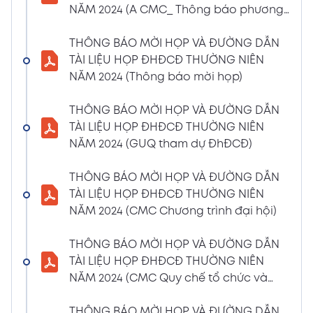
NĂM 2024 (A CMC_ Thông báo phương
CBTT về việc nhận được Đơn từ nhiệm vị trí
thức đề cử ứng cử TV – BKS)
Thành viên Ban Kiểm soát của bà Phan
THÔNG BÁO MỜI HỌP VÀ ĐƯỜNG DẪN
Thùy Giang và bà Nguyễn Hồng Oanh
TÀI LIỆU HỌP ĐHĐCĐ THƯỜNG NIÊN
04/03/2024
Xem PDF
NĂM 2024 (Thông báo mời họp)
11:29 AM
CBTT về việc chốt danh sách cổ đông thực
THÔNG BÁO MỜI HỌP VÀ ĐƯỜNG DẪN
hiện quyền tham dự ĐHĐCĐ thường niên
TÀI LIỆU HỌP ĐHĐCĐ THƯỜNG NIÊN
năm 2024
NĂM 2024 (GUQ tham dự ĐhĐCĐ)
30/01/2024
Xem PDF
6:48 PM
THÔNG BÁO MỜI HỌP VÀ ĐƯỜNG DẪN
BÁO CÁO TÌNH HÌNH QUẢN TRỊ NĂM 2023
TÀI LIỆU HỌP ĐHĐCĐ THƯỜNG NIÊN
17/01/2024
Xem PDF
NĂM 2024 (CMC Chương trình đại hội)
3:19 PM
Nghị quyết HĐQT số 02 về việc CMC thông
THÔNG BÁO MỜI HỌP VÀ ĐƯỜNG DẪN
qua việc chốt ngày đăng ký cuối cùng để
TÀI LIỆU HỌP ĐHĐCĐ THƯỜNG NIÊN
thực hiện quyền nhận lãi Trái Phiếu
NĂM 2024 (CMC Quy chế tổ chức và
12/01/2024
biểu quyết)
Xem PDF
4:35 PM
THÔNG BÁO MỜI HỌP VÀ ĐƯỜNG DẪN