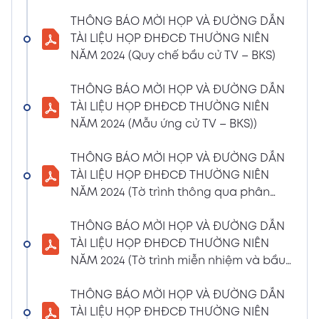
(Phiếu Biểu quyết)
THÔNG BÁO MỜI HỌP VÀ ĐƯỜNG DẪN
02/04/2024
Xem PDF
TÀI LIỆU HỌP ĐHĐCĐ THƯỜNG NIÊN
6:07 PM
NĂM 2024 (Quy chế bầu cử TV – BKS)
THÔNG BÁO MỜI HỌP VÀ ĐƯỜNG DẪN TÀI
LIỆU HỌP ĐHĐCĐ THƯỜNG NIÊN NĂM 2024
THÔNG BÁO MỜI HỌP VÀ ĐƯỜNG DẪN
(Phiếu Bầu bổ sung thành viên BKS)
TÀI LIỆU HỌP ĐHĐCĐ THƯỜNG NIÊN
02/04/2024
NĂM 2024 (Mẫu ứng cử TV – BKS))
Xem PDF
6:07 PM
THÔNG BÁO MỜI HỌP VÀ ĐƯỜNG DẪN TÀI
THÔNG BÁO MỜI HỌP VÀ ĐƯỜNG DẪN
LIỆU HỌP ĐHĐCĐ THƯỜNG NIÊN NĂM 2024
TÀI LIỆU HỌP ĐHĐCĐ THƯỜNG NIÊN
(Dự thảo biên bản họp ĐHĐCĐ)
NĂM 2024 (Tờ trình thông qua phân
02/04/2024
phối lợi nhuận và trả thù lao HĐQT –
Xem PDF
6:07 PM
BKS)
THÔNG BÁO MỜI HỌP VÀ ĐƯỜNG DẪN
THÔNG BÁO MỜI HỌP VÀ ĐƯỜNG DẪN TÀI
TÀI LIỆU HỌP ĐHĐCĐ THƯỜNG NIÊN
LIỆU HỌP ĐHĐCĐ THƯỜNG NIÊN NĂM
NĂM 2024 (Tờ trình miễn nhiệm và bầu
2024(Dự thảo nghị quyết ĐHĐCĐ)
bổ sung TV – BKS)
01/04/2024
THÔNG BÁO MỜI HỌP VÀ ĐƯỜNG DẪN
Xem PDF
4:00 PM
TÀI LIỆU HỌP ĐHĐCĐ THƯỜNG NIÊN