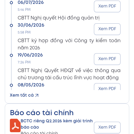
06/07/2026
Xem PDF
5:46 PM
CBTT Nghị quyết Hội đồng quản trị
30/06/2026
Xem PDF
5:58 PM
CBTT ký hợp đồng với Công ty kiểm toán
năm 2026
19/06/2026
Xem PDF
7:26 PM
CBTT Nghị Quyết HĐQT về việc thông qua
chủ trương tái cấu trúc lĩnh vực hoạt động
08/05/2026
Xem PDF
8:15 PM
Xem tất cả
CBTT Điều lệ Công ty sửa đổi bổ sung (En)
08/05/2026
Xem PDF
Báo cáo tài chính
8:15 PM
BCTC riêng Q2.2026 kèm giải trình
CBTT Điều lệ Công ty sửa đổi bổ sung (Vn)
báo cáo
Xem PDF
08/05/2026
Báo cáo tài chính