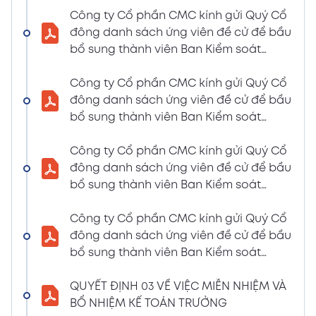
LIỆU HỌP ĐHĐCĐ THƯỜNG NIÊN NĂM 2024
Công ty Cổ phần CMC kính gửi Quý Cổ
(Tờ trình miễn nhiệm và bầu bổ sung TV –
đông danh sách ứng viên đề cử để bầu
BKS)
bổ sung thành viên Ban Kiểm soát
02/04/2024
nhiệm kỳ 2021 – 2026 (Nguyễn Thị Minh
Xem PDF
6:07 PM
Huyền)
Công ty Cổ phần CMC kính gửi Quý Cổ
đông danh sách ứng viên đề cử để bầu
THÔNG BÁO MỜI HỌP VÀ ĐƯỜNG DẪN TÀI
bổ sung thành viên Ban Kiểm soát
LIỆU HỌP ĐHĐCĐ THƯỜNG NIÊN NĂM 2024
nhiệm kỳ 2021 – 2026 (Nguyễn Thị
(A CMC_ Thông báo phương thức đề cử
Huyền)
Công ty Cổ phần CMC kính gửi Quý Cổ
ứng cử TV – BKS)
đông danh sách ứng viên đề cử để bầu
02/04/2024
Xem PDF
bổ sung thành viên Ban Kiểm soát
6:07 PM
nhiệm kỳ 2021 – 2026 (Nguyễn Thị Minh
THÔNG BÁO MỜI HỌP VÀ ĐƯỜNG DẪN TÀI
Huyền)
Công ty Cổ phần CMC kính gửi Quý Cổ
LIỆU HỌP ĐHĐCĐ THƯỜNG NIÊN NĂM 2024
đông danh sách ứng viên đề cử để bầu
(The Biểu quyết)
bổ sung thành viên Ban Kiểm soát
02/04/2024
Xem PDF
nhiệm kỳ 2021 – 2026 (Nguyễn Thị
6:07 PM
Huyền)
QUYẾT ĐỊNH 03 VỀ VIỆC MIỄN NHIỆM VÀ
THÔNG BÁO MỜI HỌP VÀ ĐƯỜNG DẪN TÀI
BỔ NHIỆM KẾ TOÁN TRƯỞNG
LIỆU HỌP ĐHĐCĐ THƯỜNG NIÊN NĂM 2024