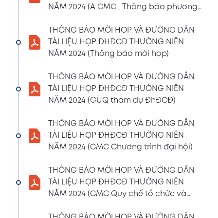
NĂM 2024 (A CMC_ Thông báo phương
CBTT về việc nhận được Đơn từ nhiệm vị trí
thức đề cử ứng cử TV – BKS)
Thành viên Ban Kiểm soát của bà Phan
THÔNG BÁO MỜI HỌP VÀ ĐƯỜNG DẪN
Thùy Giang và bà Nguyễn Hồng Oanh
TÀI LIỆU HỌP ĐHĐCĐ THƯỜNG NIÊN
04/03/2024
Xem PDF
NĂM 2024 (Thông báo mời họp)
11:29 AM
CBTT về việc chốt danh sách cổ đông thực
THÔNG BÁO MỜI HỌP VÀ ĐƯỜNG DẪN
hiện quyền tham dự ĐHĐCĐ thường niên
TÀI LIỆU HỌP ĐHĐCĐ THƯỜNG NIÊN
năm 2024
NĂM 2024 (GUQ tham dự ĐhĐCĐ)
30/01/2024
Xem PDF
6:48 PM
THÔNG BÁO MỜI HỌP VÀ ĐƯỜNG DẪN
BÁO CÁO TÌNH HÌNH QUẢN TRỊ NĂM 2023
TÀI LIỆU HỌP ĐHĐCĐ THƯỜNG NIÊN
17/01/2024
Xem PDF
NĂM 2024 (CMC Chương trình đại hội)
3:19 PM
Nghị quyết HĐQT số 02 về việc CMC thông
THÔNG BÁO MỜI HỌP VÀ ĐƯỜNG DẪN
qua việc chốt ngày đăng ký cuối cùng để
TÀI LIỆU HỌP ĐHĐCĐ THƯỜNG NIÊN
thực hiện quyền nhận lãi Trái Phiếu
NĂM 2024 (CMC Quy chế tổ chức và
12/01/2024
biểu quyết)
Xem PDF
4:35 PM
THÔNG BÁO MỜI HỌP VÀ ĐƯỜNG DẪN