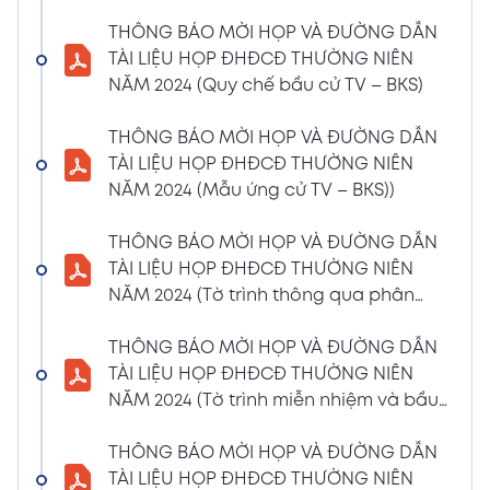
(Phiếu Biểu quyết)
THÔNG BÁO MỜI HỌP VÀ ĐƯỜNG DẪN
02/04/2024
Xem PDF
TÀI LIỆU HỌP ĐHĐCĐ THƯỜNG NIÊN
6:07 PM
NĂM 2024 (Quy chế bầu cử TV – BKS)
THÔNG BÁO MỜI HỌP VÀ ĐƯỜNG DẪN TÀI
LIỆU HỌP ĐHĐCĐ THƯỜNG NIÊN NĂM 2024
THÔNG BÁO MỜI HỌP VÀ ĐƯỜNG DẪN
(Phiếu Bầu bổ sung thành viên BKS)
TÀI LIỆU HỌP ĐHĐCĐ THƯỜNG NIÊN
02/04/2024
NĂM 2024 (Mẫu ứng cử TV – BKS))
Xem PDF
6:07 PM
THÔNG BÁO MỜI HỌP VÀ ĐƯỜNG DẪN TÀI
THÔNG BÁO MỜI HỌP VÀ ĐƯỜNG DẪN
LIỆU HỌP ĐHĐCĐ THƯỜNG NIÊN NĂM 2024
TÀI LIỆU HỌP ĐHĐCĐ THƯỜNG NIÊN
(Dự thảo biên bản họp ĐHĐCĐ)
NĂM 2024 (Tờ trình thông qua phân
02/04/2024
phối lợi nhuận và trả thù lao HĐQT –
Xem PDF
6:07 PM
BKS)
THÔNG BÁO MỜI HỌP VÀ ĐƯỜNG DẪN
THÔNG BÁO MỜI HỌP VÀ ĐƯỜNG DẪN TÀI
TÀI LIỆU HỌP ĐHĐCĐ THƯỜNG NIÊN
LIỆU HỌP ĐHĐCĐ THƯỜNG NIÊN NĂM
NĂM 2024 (Tờ trình miễn nhiệm và bầu
2024(Dự thảo nghị quyết ĐHĐCĐ)
bổ sung TV – BKS)
01/04/2024
THÔNG BÁO MỜI HỌP VÀ ĐƯỜNG DẪN
Xem PDF
4:00 PM
TÀI LIỆU HỌP ĐHĐCĐ THƯỜNG NIÊN