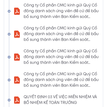
LIỆU HỌP ĐHĐCĐ THƯỜNG NIÊN NĂM 2024
Công ty Cổ phần CMC kính gửi Quý Cổ
(Tờ trình miễn nhiệm và bầu bổ sung TV –
đông danh sách ứng viên đề cử để bầu
BKS)
bổ sung thành viên Ban Kiểm soát
02/04/2024
nhiệm kỳ 2021 – 2026 (Nguyễn Thị Minh
Xem PDF
6:07 PM
Huyền)
Công ty Cổ phần CMC kính gửi Quý Cổ
đông danh sách ứng viên đề cử để bầu
THÔNG BÁO MỜI HỌP VÀ ĐƯỜNG DẪN TÀI
bổ sung thành viên Ban Kiểm soát
LIỆU HỌP ĐHĐCĐ THƯỜNG NIÊN NĂM 2024
nhiệm kỳ 2021 – 2026 (Nguyễn Thị
(A CMC_ Thông báo phương thức đề cử
Huyền)
Công ty Cổ phần CMC kính gửi Quý Cổ
ứng cử TV – BKS)
đông danh sách ứng viên đề cử để bầu
02/04/2024
Xem PDF
bổ sung thành viên Ban Kiểm soát
6:07 PM
nhiệm kỳ 2021 – 2026 (Nguyễn Thị Minh
THÔNG BÁO MỜI HỌP VÀ ĐƯỜNG DẪN TÀI
Huyền)
Công ty Cổ phần CMC kính gửi Quý Cổ
LIỆU HỌP ĐHĐCĐ THƯỜNG NIÊN NĂM 2024
đông danh sách ứng viên đề cử để bầu
(The Biểu quyết)
bổ sung thành viên Ban Kiểm soát
02/04/2024
Xem PDF
nhiệm kỳ 2021 – 2026 (Nguyễn Thị
6:07 PM
Huyền)
QUYẾT ĐỊNH 03 VỀ VIỆC MIỄN NHIỆM VÀ
THÔNG BÁO MỜI HỌP VÀ ĐƯỜNG DẪN TÀI
BỔ NHIỆM KẾ TOÁN TRƯỞNG
LIỆU HỌP ĐHĐCĐ THƯỜNG NIÊN NĂM 2024