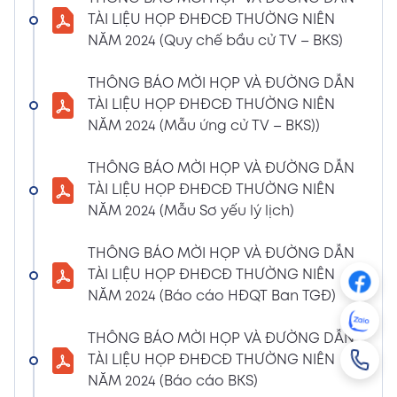
NGHỊ QUYẾT SỐ 01/2024/NQ-HĐQT VỀ VIỆC
TÀI LIỆU HỌP ĐHĐCĐ THƯỜNG NIÊN
GÓP VỐN THÀNH LẬP CÔNG TY TNHH ĐẦU
NĂM 2024 (Quy chế bầu cử TV – BKS)
TƯ VÀ PHÁT TRIỂN HẠ TẦNG CÔNG NGHIỆP
PT
THÔNG BÁO MỜI HỌP VÀ ĐƯỜNG DẪN
08/01/2024
TÀI LIỆU HỌP ĐHĐCĐ THƯỜNG NIÊN
Xem PDF
4:38 PM
NĂM 2024 (Mẫu ứng cử TV – BKS))
THÔNG BÁO 05 VỀ VIỆC THAY ĐỔI GIẤY
CHỨNG NHẬN ĐĂNG KÝ HOẠT ĐỘNG CHI
THÔNG BÁO MỜI HỌP VÀ ĐƯỜNG DẪN
NHÁNH MÃ SỐ 2600106523-002
TÀI LIỆU HỌP ĐHĐCĐ THƯỜNG NIÊN
04/01/2024
NĂM 2024 (Mẫu Sơ yếu lý lịch)
Xem PDF
3:49 PM
THÔNG BÁO MỜI HỌP VÀ ĐƯỜNG DẪN
CBTT VỀ QUYẾT ĐỊNH MIỄN NHIỆM PTGĐ
TÀI LIỆU HỌP ĐHĐCĐ THƯỜNG NIÊN
04/01/2024
Xem PDF
NĂM 2024 (Báo cáo HĐQT Ban TGĐ)
3:49 PM
CBTT VỀ QUYẾT ĐỊNH BỔ NHIỆM PTGĐ KHỐI
THÔNG BÁO MỜI HỌP VÀ ĐƯỜNG DẪN
HỖ TRỢ
TÀI LIỆU HỌP ĐHĐCĐ THƯỜNG NIÊN
18/12/2023
Xem PDF
NĂM 2024 (Báo cáo BKS)
4:48 PM