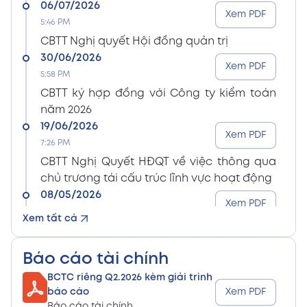
06/07/2026
Xem PDF
5:46 PM
CBTT Nghị quyết Hội đồng quản trị
30/06/2026
Xem PDF
5:58 PM
CBTT ký hợp đồng với Công ty kiểm toán
năm 2026
19/06/2026
Xem PDF
7:26 PM
CBTT Nghị Quyết HĐQT về việc thông qua
chủ trương tái cấu trúc lĩnh vực hoạt động
08/05/2026
Xem PDF
8:15 PM
Xem tất cả
CBTT Điều lệ Công ty sửa đổi bổ sung (En)
08/05/2026
Xem PDF
Báo cáo tài chính
8:15 PM
BCTC riêng Q2.2026 kèm giải trình
CBTT Điều lệ Công ty sửa đổi bổ sung (Vn)
báo cáo
Xem PDF
08/05/2026
Báo cáo tài chính