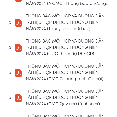
NĂM 2024 (A CMC_ Thông báo phương
CBTT về việc nhận được Đơn từ nhiệm vị trí
thức đề cử ứng cử TV – BKS)
Thành viên Ban Kiểm soát của bà Phan
THÔNG BÁO MỜI HỌP VÀ ĐƯỜNG DẪN
Thùy Giang và bà Nguyễn Hồng Oanh
TÀI LIỆU HỌP ĐHĐCĐ THƯỜNG NIÊN
04/03/2024
Xem PDF
NĂM 2024 (Thông báo mời họp)
11:29 AM
CBTT về việc chốt danh sách cổ đông thực
THÔNG BÁO MỜI HỌP VÀ ĐƯỜNG DẪN
hiện quyền tham dự ĐHĐCĐ thường niên
TÀI LIỆU HỌP ĐHĐCĐ THƯỜNG NIÊN
năm 2024
NĂM 2024 (GUQ tham dự ĐhĐCĐ)
30/01/2024
Xem PDF
6:48 PM
THÔNG BÁO MỜI HỌP VÀ ĐƯỜNG DẪN
BÁO CÁO TÌNH HÌNH QUẢN TRỊ NĂM 2023
TÀI LIỆU HỌP ĐHĐCĐ THƯỜNG NIÊN
17/01/2024
Xem PDF
NĂM 2024 (CMC Chương trình đại hội)
3:19 PM
Nghị quyết HĐQT số 02 về việc CMC thông
THÔNG BÁO MỜI HỌP VÀ ĐƯỜNG DẪN
qua việc chốt ngày đăng ký cuối cùng để
TÀI LIỆU HỌP ĐHĐCĐ THƯỜNG NIÊN
thực hiện quyền nhận lãi Trái Phiếu
NĂM 2024 (CMC Quy chế tổ chức và
12/01/2024
biểu quyết)
Xem PDF
4:35 PM
THÔNG BÁO MỜI HỌP VÀ ĐƯỜNG DẪN