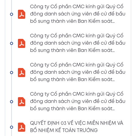
LIỆU HỌP ĐHĐCĐ THƯỜNG NIÊN NĂM 2024
Công ty Cổ phần CMC kính gửi Quý Cổ
(Tờ trình miễn nhiệm và bầu bổ sung TV –
đông danh sách ứng viên đề cử để bầu
BKS)
bổ sung thành viên Ban Kiểm soát
02/04/2024
nhiệm kỳ 2021 – 2026 (Nguyễn Thị Minh
Xem PDF
6:07 PM
Huyền)
Công ty Cổ phần CMC kính gửi Quý Cổ
đông danh sách ứng viên đề cử để bầu
THÔNG BÁO MỜI HỌP VÀ ĐƯỜNG DẪN TÀI
bổ sung thành viên Ban Kiểm soát
LIỆU HỌP ĐHĐCĐ THƯỜNG NIÊN NĂM 2024
nhiệm kỳ 2021 – 2026 (Nguyễn Thị
(A CMC_ Thông báo phương thức đề cử
Huyền)
Công ty Cổ phần CMC kính gửi Quý Cổ
ứng cử TV – BKS)
đông danh sách ứng viên đề cử để bầu
02/04/2024
Xem PDF
bổ sung thành viên Ban Kiểm soát
6:07 PM
nhiệm kỳ 2021 – 2026 (Nguyễn Thị Minh
THÔNG BÁO MỜI HỌP VÀ ĐƯỜNG DẪN TÀI
Huyền)
Công ty Cổ phần CMC kính gửi Quý Cổ
LIỆU HỌP ĐHĐCĐ THƯỜNG NIÊN NĂM 2024
đông danh sách ứng viên đề cử để bầu
(The Biểu quyết)
bổ sung thành viên Ban Kiểm soát
02/04/2024
Xem PDF
nhiệm kỳ 2021 – 2026 (Nguyễn Thị
6:07 PM
Huyền)
QUYẾT ĐỊNH 03 VỀ VIỆC MIỄN NHIỆM VÀ
THÔNG BÁO MỜI HỌP VÀ ĐƯỜNG DẪN TÀI
BỔ NHIỆM KẾ TOÁN TRƯỞNG
LIỆU HỌP ĐHĐCĐ THƯỜNG NIÊN NĂM 2024