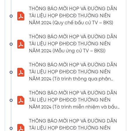
(Phiếu Biểu quyết)
THÔNG BÁO MỜI HỌP VÀ ĐƯỜNG DẪN
02/04/2024
Xem PDF
TÀI LIỆU HỌP ĐHĐCĐ THƯỜNG NIÊN
6:07 PM
NĂM 2024 (Quy chế bầu cử TV – BKS)
THÔNG BÁO MỜI HỌP VÀ ĐƯỜNG DẪN TÀI
LIỆU HỌP ĐHĐCĐ THƯỜNG NIÊN NĂM 2024
THÔNG BÁO MỜI HỌP VÀ ĐƯỜNG DẪN
(Phiếu Bầu bổ sung thành viên BKS)
TÀI LIỆU HỌP ĐHĐCĐ THƯỜNG NIÊN
02/04/2024
NĂM 2024 (Mẫu ứng cử TV – BKS))
Xem PDF
6:07 PM
THÔNG BÁO MỜI HỌP VÀ ĐƯỜNG DẪN TÀI
THÔNG BÁO MỜI HỌP VÀ ĐƯỜNG DẪN
LIỆU HỌP ĐHĐCĐ THƯỜNG NIÊN NĂM 2024
TÀI LIỆU HỌP ĐHĐCĐ THƯỜNG NIÊN
(Dự thảo biên bản họp ĐHĐCĐ)
NĂM 2024 (Tờ trình thông qua phân
02/04/2024
phối lợi nhuận và trả thù lao HĐQT –
Xem PDF
6:07 PM
BKS)
THÔNG BÁO MỜI HỌP VÀ ĐƯỜNG DẪN
THÔNG BÁO MỜI HỌP VÀ ĐƯỜNG DẪN TÀI
TÀI LIỆU HỌP ĐHĐCĐ THƯỜNG NIÊN
LIỆU HỌP ĐHĐCĐ THƯỜNG NIÊN NĂM
NĂM 2024 (Tờ trình miễn nhiệm và bầu
2024(Dự thảo nghị quyết ĐHĐCĐ)
bổ sung TV – BKS)
01/04/2024
THÔNG BÁO MỜI HỌP VÀ ĐƯỜNG DẪN
Xem PDF
4:00 PM
TÀI LIỆU HỌP ĐHĐCĐ THƯỜNG NIÊN