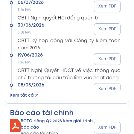
06/07/2026
Xem PDF
5:46 PM
CBTT Nghị quyết Hội đồng quản trị
30/06/2026
Xem PDF
5:58 PM
CBTT ký hợp đồng với Công ty kiểm toán
năm 2026
19/06/2026
Xem PDF
7:26 PM
CBTT Nghị Quyết HĐQT về việc thông qua
chủ trương tái cấu trúc lĩnh vực hoạt động
08/05/2026
Xem PDF
8:15 PM
Xem tất cả
CBTT Điều lệ Công ty sửa đổi bổ sung (En)
08/05/2026
Xem PDF
Báo cáo tài chính
8:15 PM
BCTC riêng Q2.2026 kèm giải trình
CBTT Điều lệ Công ty sửa đổi bổ sung (Vn)
báo cáo
Xem PDF
08/05/2026
Báo cáo tài chính