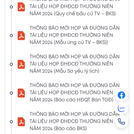
NGHỊ QUYẾT SỐ 01/2024/NQ-HĐQT VỀ VIỆC
TÀI LIỆU HỌP ĐHĐCĐ THƯỜNG NIÊN
GÓP VỐN THÀNH LẬP CÔNG TY TNHH ĐẦU
NĂM 2024 (Quy chế bầu cử TV – BKS)
TƯ VÀ PHÁT TRIỂN HẠ TẦNG CÔNG NGHIỆP
PT
THÔNG BÁO MỜI HỌP VÀ ĐƯỜNG DẪN
08/01/2024
TÀI LIỆU HỌP ĐHĐCĐ THƯỜNG NIÊN
Xem PDF
4:38 PM
NĂM 2024 (Mẫu ứng cử TV – BKS))
THÔNG BÁO 05 VỀ VIỆC THAY ĐỔI GIẤY
CHỨNG NHẬN ĐĂNG KÝ HOẠT ĐỘNG CHI
THÔNG BÁO MỜI HỌP VÀ ĐƯỜNG DẪN
NHÁNH MÃ SỐ 2600106523-002
TÀI LIỆU HỌP ĐHĐCĐ THƯỜNG NIÊN
04/01/2024
NĂM 2024 (Mẫu Sơ yếu lý lịch)
Xem PDF
3:49 PM
THÔNG BÁO MỜI HỌP VÀ ĐƯỜNG DẪN
CBTT VỀ QUYẾT ĐỊNH MIỄN NHIỆM PTGĐ
TÀI LIỆU HỌP ĐHĐCĐ THƯỜNG NIÊN
04/01/2024
Xem PDF
NĂM 2024 (Báo cáo HĐQT Ban TGĐ)
3:49 PM
CBTT VỀ QUYẾT ĐỊNH BỔ NHIỆM PTGĐ KHỐI
THÔNG BÁO MỜI HỌP VÀ ĐƯỜNG DẪN
HỖ TRỢ
TÀI LIỆU HỌP ĐHĐCĐ THƯỜNG NIÊN
18/12/2023
Xem PDF
NĂM 2024 (Báo cáo BKS)
4:48 PM