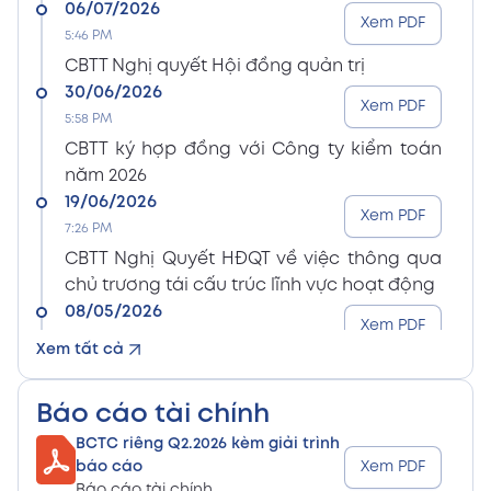
06/07/2026
Xem PDF
5:46 PM
CBTT Nghị quyết Hội đồng quản trị
30/06/2026
Xem PDF
5:58 PM
CBTT ký hợp đồng với Công ty kiểm toán
năm 2026
19/06/2026
Xem PDF
7:26 PM
CBTT Nghị Quyết HĐQT về việc thông qua
chủ trương tái cấu trúc lĩnh vực hoạt động
08/05/2026
Xem PDF
8:15 PM
Xem tất cả
CBTT Điều lệ Công ty sửa đổi bổ sung (En)
08/05/2026
Xem PDF
Báo cáo tài chính
8:15 PM
BCTC riêng Q2.2026 kèm giải trình
CBTT Điều lệ Công ty sửa đổi bổ sung (Vn)
báo cáo
Xem PDF
08/05/2026
Báo cáo tài chính