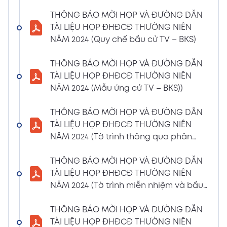
(Phiếu Biểu quyết)
THÔNG BÁO MỜI HỌP VÀ ĐƯỜNG DẪN
02/04/2024
Xem PDF
TÀI LIỆU HỌP ĐHĐCĐ THƯỜNG NIÊN
6:07 PM
NĂM 2024 (Quy chế bầu cử TV – BKS)
THÔNG BÁO MỜI HỌP VÀ ĐƯỜNG DẪN TÀI
LIỆU HỌP ĐHĐCĐ THƯỜNG NIÊN NĂM 2024
THÔNG BÁO MỜI HỌP VÀ ĐƯỜNG DẪN
(Phiếu Bầu bổ sung thành viên BKS)
TÀI LIỆU HỌP ĐHĐCĐ THƯỜNG NIÊN
02/04/2024
NĂM 2024 (Mẫu ứng cử TV – BKS))
Xem PDF
6:07 PM
THÔNG BÁO MỜI HỌP VÀ ĐƯỜNG DẪN TÀI
THÔNG BÁO MỜI HỌP VÀ ĐƯỜNG DẪN
LIỆU HỌP ĐHĐCĐ THƯỜNG NIÊN NĂM 2024
TÀI LIỆU HỌP ĐHĐCĐ THƯỜNG NIÊN
(Dự thảo biên bản họp ĐHĐCĐ)
NĂM 2024 (Tờ trình thông qua phân
02/04/2024
phối lợi nhuận và trả thù lao HĐQT –
Xem PDF
6:07 PM
BKS)
THÔNG BÁO MỜI HỌP VÀ ĐƯỜNG DẪN
THÔNG BÁO MỜI HỌP VÀ ĐƯỜNG DẪN TÀI
TÀI LIỆU HỌP ĐHĐCĐ THƯỜNG NIÊN
LIỆU HỌP ĐHĐCĐ THƯỜNG NIÊN NĂM
NĂM 2024 (Tờ trình miễn nhiệm và bầu
2024(Dự thảo nghị quyết ĐHĐCĐ)
bổ sung TV – BKS)
01/04/2024
THÔNG BÁO MỜI HỌP VÀ ĐƯỜNG DẪN
Xem PDF
4:00 PM
TÀI LIỆU HỌP ĐHĐCĐ THƯỜNG NIÊN