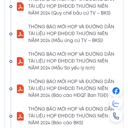
NGHỊ QUYẾT SỐ 01/2024/NQ-HĐQT VỀ VIỆC
TÀI LIỆU HỌP ĐHĐCĐ THƯỜNG NIÊN
GÓP VỐN THÀNH LẬP CÔNG TY TNHH ĐẦU
NĂM 2024 (Quy chế bầu cử TV – BKS)
TƯ VÀ PHÁT TRIỂN HẠ TẦNG CÔNG NGHIỆP
PT
THÔNG BÁO MỜI HỌP VÀ ĐƯỜNG DẪN
08/01/2024
TÀI LIỆU HỌP ĐHĐCĐ THƯỜNG NIÊN
Xem PDF
4:38 PM
NĂM 2024 (Mẫu ứng cử TV – BKS))
THÔNG BÁO 05 VỀ VIỆC THAY ĐỔI GIẤY
CHỨNG NHẬN ĐĂNG KÝ HOẠT ĐỘNG CHI
THÔNG BÁO MỜI HỌP VÀ ĐƯỜNG DẪN
NHÁNH MÃ SỐ 2600106523-002
TÀI LIỆU HỌP ĐHĐCĐ THƯỜNG NIÊN
04/01/2024
NĂM 2024 (Mẫu Sơ yếu lý lịch)
Xem PDF
3:49 PM
THÔNG BÁO MỜI HỌP VÀ ĐƯỜNG DẪN
CBTT VỀ QUYẾT ĐỊNH MIỄN NHIỆM PTGĐ
TÀI LIỆU HỌP ĐHĐCĐ THƯỜNG NIÊN
04/01/2024
Xem PDF
NĂM 2024 (Báo cáo HĐQT Ban TGĐ)
3:49 PM
CBTT VỀ QUYẾT ĐỊNH BỔ NHIỆM PTGĐ KHỐI
THÔNG BÁO MỜI HỌP VÀ ĐƯỜNG DẪN
HỖ TRỢ
TÀI LIỆU HỌP ĐHĐCĐ THƯỜNG NIÊN
18/12/2023
Xem PDF
NĂM 2024 (Báo cáo BKS)
4:48 PM