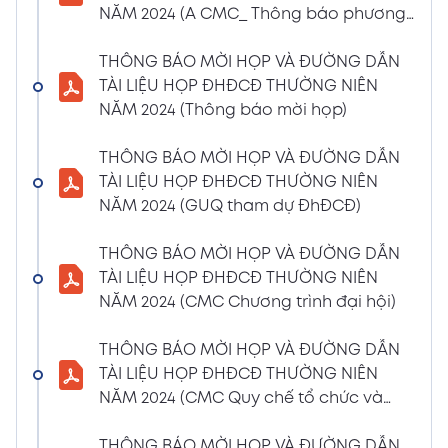
NĂM 2024 (A CMC_ Thông báo phương
CBTT về việc nhận được Đơn từ nhiệm vị trí
thức đề cử ứng cử TV – BKS)
Thành viên Ban Kiểm soát của bà Phan
THÔNG BÁO MỜI HỌP VÀ ĐƯỜNG DẪN
Thùy Giang và bà Nguyễn Hồng Oanh
TÀI LIỆU HỌP ĐHĐCĐ THƯỜNG NIÊN
04/03/2024
Xem PDF
NĂM 2024 (Thông báo mời họp)
11:29 AM
CBTT về việc chốt danh sách cổ đông thực
THÔNG BÁO MỜI HỌP VÀ ĐƯỜNG DẪN
hiện quyền tham dự ĐHĐCĐ thường niên
TÀI LIỆU HỌP ĐHĐCĐ THƯỜNG NIÊN
năm 2024
NĂM 2024 (GUQ tham dự ĐhĐCĐ)
30/01/2024
Xem PDF
6:48 PM
THÔNG BÁO MỜI HỌP VÀ ĐƯỜNG DẪN
BÁO CÁO TÌNH HÌNH QUẢN TRỊ NĂM 2023
TÀI LIỆU HỌP ĐHĐCĐ THƯỜNG NIÊN
17/01/2024
Xem PDF
NĂM 2024 (CMC Chương trình đại hội)
3:19 PM
Nghị quyết HĐQT số 02 về việc CMC thông
THÔNG BÁO MỜI HỌP VÀ ĐƯỜNG DẪN
qua việc chốt ngày đăng ký cuối cùng để
TÀI LIỆU HỌP ĐHĐCĐ THƯỜNG NIÊN
thực hiện quyền nhận lãi Trái Phiếu
NĂM 2024 (CMC Quy chế tổ chức và
12/01/2024
biểu quyết)
Xem PDF
4:35 PM
THÔNG BÁO MỜI HỌP VÀ ĐƯỜNG DẪN