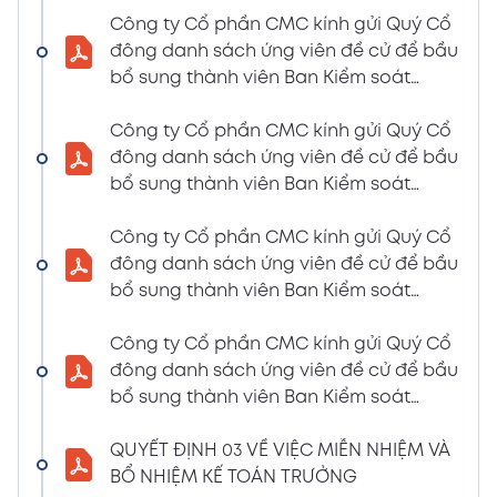
LIỆU HỌP ĐHĐCĐ THƯỜNG NIÊN NĂM 2024
Công ty Cổ phần CMC kính gửi Quý Cổ
(Tờ trình miễn nhiệm và bầu bổ sung TV –
đông danh sách ứng viên đề cử để bầu
BKS)
bổ sung thành viên Ban Kiểm soát
02/04/2024
nhiệm kỳ 2021 – 2026 (Nguyễn Thị Minh
Xem PDF
6:07 PM
Huyền)
Công ty Cổ phần CMC kính gửi Quý Cổ
đông danh sách ứng viên đề cử để bầu
THÔNG BÁO MỜI HỌP VÀ ĐƯỜNG DẪN TÀI
bổ sung thành viên Ban Kiểm soát
LIỆU HỌP ĐHĐCĐ THƯỜNG NIÊN NĂM 2024
nhiệm kỳ 2021 – 2026 (Nguyễn Thị
(A CMC_ Thông báo phương thức đề cử
Huyền)
Công ty Cổ phần CMC kính gửi Quý Cổ
ứng cử TV – BKS)
đông danh sách ứng viên đề cử để bầu
02/04/2024
Xem PDF
bổ sung thành viên Ban Kiểm soát
6:07 PM
nhiệm kỳ 2021 – 2026 (Nguyễn Thị Minh
THÔNG BÁO MỜI HỌP VÀ ĐƯỜNG DẪN TÀI
Huyền)
Công ty Cổ phần CMC kính gửi Quý Cổ
LIỆU HỌP ĐHĐCĐ THƯỜNG NIÊN NĂM 2024
đông danh sách ứng viên đề cử để bầu
(The Biểu quyết)
bổ sung thành viên Ban Kiểm soát
02/04/2024
Xem PDF
nhiệm kỳ 2021 – 2026 (Nguyễn Thị
6:07 PM
Huyền)
QUYẾT ĐỊNH 03 VỀ VIỆC MIỄN NHIỆM VÀ
THÔNG BÁO MỜI HỌP VÀ ĐƯỜNG DẪN TÀI
BỔ NHIỆM KẾ TOÁN TRƯỞNG
LIỆU HỌP ĐHĐCĐ THƯỜNG NIÊN NĂM 2024