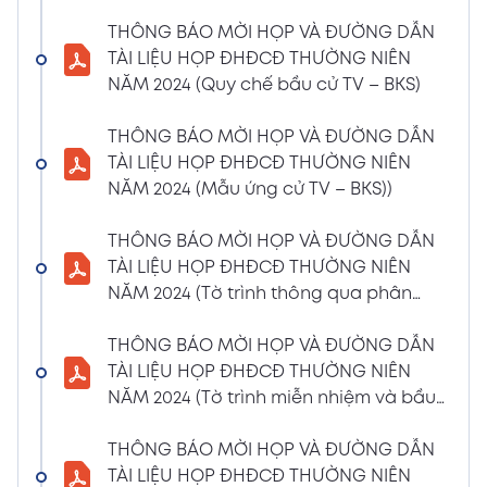
(Phiếu Biểu quyết)
THÔNG BÁO MỜI HỌP VÀ ĐƯỜNG DẪN
02/04/2024
Xem PDF
TÀI LIỆU HỌP ĐHĐCĐ THƯỜNG NIÊN
6:07 PM
NĂM 2024 (Quy chế bầu cử TV – BKS)
THÔNG BÁO MỜI HỌP VÀ ĐƯỜNG DẪN TÀI
LIỆU HỌP ĐHĐCĐ THƯỜNG NIÊN NĂM 2024
THÔNG BÁO MỜI HỌP VÀ ĐƯỜNG DẪN
(Phiếu Bầu bổ sung thành viên BKS)
TÀI LIỆU HỌP ĐHĐCĐ THƯỜNG NIÊN
02/04/2024
NĂM 2024 (Mẫu ứng cử TV – BKS))
Xem PDF
6:07 PM
THÔNG BÁO MỜI HỌP VÀ ĐƯỜNG DẪN TÀI
THÔNG BÁO MỜI HỌP VÀ ĐƯỜNG DẪN
LIỆU HỌP ĐHĐCĐ THƯỜNG NIÊN NĂM 2024
TÀI LIỆU HỌP ĐHĐCĐ THƯỜNG NIÊN
(Dự thảo biên bản họp ĐHĐCĐ)
NĂM 2024 (Tờ trình thông qua phân
02/04/2024
phối lợi nhuận và trả thù lao HĐQT –
Xem PDF
6:07 PM
BKS)
THÔNG BÁO MỜI HỌP VÀ ĐƯỜNG DẪN
THÔNG BÁO MỜI HỌP VÀ ĐƯỜNG DẪN TÀI
TÀI LIỆU HỌP ĐHĐCĐ THƯỜNG NIÊN
LIỆU HỌP ĐHĐCĐ THƯỜNG NIÊN NĂM
NĂM 2024 (Tờ trình miễn nhiệm và bầu
2024(Dự thảo nghị quyết ĐHĐCĐ)
bổ sung TV – BKS)
01/04/2024
THÔNG BÁO MỜI HỌP VÀ ĐƯỜNG DẪN
Xem PDF
4:00 PM
TÀI LIỆU HỌP ĐHĐCĐ THƯỜNG NIÊN