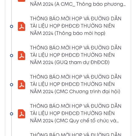
NĂM 2024 (A CMC_ Thông báo phương
CBTT về việc nhận được Đơn từ nhiệm vị trí
thức đề cử ứng cử TV – BKS)
Thành viên Ban Kiểm soát của bà Phan
THÔNG BÁO MỜI HỌP VÀ ĐƯỜNG DẪN
Thùy Giang và bà Nguyễn Hồng Oanh
TÀI LIỆU HỌP ĐHĐCĐ THƯỜNG NIÊN
04/03/2024
Xem PDF
NĂM 2024 (Thông báo mời họp)
11:29 AM
CBTT về việc chốt danh sách cổ đông thực
THÔNG BÁO MỜI HỌP VÀ ĐƯỜNG DẪN
hiện quyền tham dự ĐHĐCĐ thường niên
TÀI LIỆU HỌP ĐHĐCĐ THƯỜNG NIÊN
năm 2024
NĂM 2024 (GUQ tham dự ĐhĐCĐ)
30/01/2024
Xem PDF
6:48 PM
THÔNG BÁO MỜI HỌP VÀ ĐƯỜNG DẪN
BÁO CÁO TÌNH HÌNH QUẢN TRỊ NĂM 2023
TÀI LIỆU HỌP ĐHĐCĐ THƯỜNG NIÊN
17/01/2024
Xem PDF
NĂM 2024 (CMC Chương trình đại hội)
3:19 PM
Nghị quyết HĐQT số 02 về việc CMC thông
THÔNG BÁO MỜI HỌP VÀ ĐƯỜNG DẪN
qua việc chốt ngày đăng ký cuối cùng để
TÀI LIỆU HỌP ĐHĐCĐ THƯỜNG NIÊN
thực hiện quyền nhận lãi Trái Phiếu
NĂM 2024 (CMC Quy chế tổ chức và
12/01/2024
biểu quyết)
Xem PDF
4:35 PM
THÔNG BÁO MỜI HỌP VÀ ĐƯỜNG DẪN