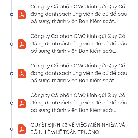
LIỆU HỌP ĐHĐCĐ THƯỜNG NIÊN NĂM 2024
Công ty Cổ phần CMC kính gửi Quý Cổ
(Tờ trình miễn nhiệm và bầu bổ sung TV –
đông danh sách ứng viên đề cử để bầu
BKS)
bổ sung thành viên Ban Kiểm soát
02/04/2024
nhiệm kỳ 2021 – 2026 (Nguyễn Thị Minh
Xem PDF
6:07 PM
Huyền)
Công ty Cổ phần CMC kính gửi Quý Cổ
đông danh sách ứng viên đề cử để bầu
THÔNG BÁO MỜI HỌP VÀ ĐƯỜNG DẪN TÀI
bổ sung thành viên Ban Kiểm soát
LIỆU HỌP ĐHĐCĐ THƯỜNG NIÊN NĂM 2024
nhiệm kỳ 2021 – 2026 (Nguyễn Thị
(A CMC_ Thông báo phương thức đề cử
Huyền)
Công ty Cổ phần CMC kính gửi Quý Cổ
ứng cử TV – BKS)
đông danh sách ứng viên đề cử để bầu
02/04/2024
Xem PDF
bổ sung thành viên Ban Kiểm soát
6:07 PM
nhiệm kỳ 2021 – 2026 (Nguyễn Thị Minh
THÔNG BÁO MỜI HỌP VÀ ĐƯỜNG DẪN TÀI
Huyền)
Công ty Cổ phần CMC kính gửi Quý Cổ
LIỆU HỌP ĐHĐCĐ THƯỜNG NIÊN NĂM 2024
đông danh sách ứng viên đề cử để bầu
(The Biểu quyết)
bổ sung thành viên Ban Kiểm soát
02/04/2024
Xem PDF
nhiệm kỳ 2021 – 2026 (Nguyễn Thị
6:07 PM
Huyền)
QUYẾT ĐỊNH 03 VỀ VIỆC MIỄN NHIỆM VÀ
THÔNG BÁO MỜI HỌP VÀ ĐƯỜNG DẪN TÀI
BỔ NHIỆM KẾ TOÁN TRƯỞNG
LIỆU HỌP ĐHĐCĐ THƯỜNG NIÊN NĂM 2024