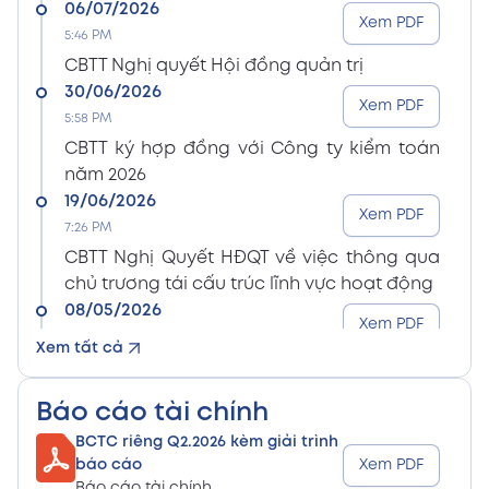
06/07/2026
Xem PDF
5:46 PM
CBTT Nghị quyết Hội đồng quản trị
30/06/2026
Xem PDF
5:58 PM
CBTT ký hợp đồng với Công ty kiểm toán
năm 2026
19/06/2026
Xem PDF
7:26 PM
CBTT Nghị Quyết HĐQT về việc thông qua
chủ trương tái cấu trúc lĩnh vực hoạt động
08/05/2026
Xem PDF
8:15 PM
Xem tất cả
CBTT Điều lệ Công ty sửa đổi bổ sung (En)
08/05/2026
Xem PDF
Báo cáo tài chính
8:15 PM
BCTC riêng Q2.2026 kèm giải trình
CBTT Điều lệ Công ty sửa đổi bổ sung (Vn)
báo cáo
Xem PDF
08/05/2026
Báo cáo tài chính