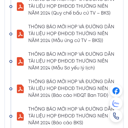
NGHỊ QUYẾT SỐ 01/2024/NQ-HĐQT VỀ VIỆC
TÀI LIỆU HỌP ĐHĐCĐ THƯỜNG NIÊN
GÓP VỐN THÀNH LẬP CÔNG TY TNHH ĐẦU
NĂM 2024 (Quy chế bầu cử TV – BKS)
TƯ VÀ PHÁT TRIỂN HẠ TẦNG CÔNG NGHIỆP
PT
THÔNG BÁO MỜI HỌP VÀ ĐƯỜNG DẪN
08/01/2024
TÀI LIỆU HỌP ĐHĐCĐ THƯỜNG NIÊN
Xem PDF
4:38 PM
NĂM 2024 (Mẫu ứng cử TV – BKS))
THÔNG BÁO 05 VỀ VIỆC THAY ĐỔI GIẤY
CHỨNG NHẬN ĐĂNG KÝ HOẠT ĐỘNG CHI
THÔNG BÁO MỜI HỌP VÀ ĐƯỜNG DẪN
NHÁNH MÃ SỐ 2600106523-002
TÀI LIỆU HỌP ĐHĐCĐ THƯỜNG NIÊN
04/01/2024
NĂM 2024 (Mẫu Sơ yếu lý lịch)
Xem PDF
3:49 PM
THÔNG BÁO MỜI HỌP VÀ ĐƯỜNG DẪN
CBTT VỀ QUYẾT ĐỊNH MIỄN NHIỆM PTGĐ
TÀI LIỆU HỌP ĐHĐCĐ THƯỜNG NIÊN
04/01/2024
Xem PDF
NĂM 2024 (Báo cáo HĐQT Ban TGĐ)
3:49 PM
CBTT VỀ QUYẾT ĐỊNH BỔ NHIỆM PTGĐ KHỐI
THÔNG BÁO MỜI HỌP VÀ ĐƯỜNG DẪN
HỖ TRỢ
TÀI LIỆU HỌP ĐHĐCĐ THƯỜNG NIÊN
18/12/2023
Xem PDF
NĂM 2024 (Báo cáo BKS)
4:48 PM