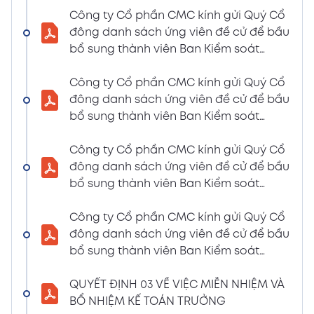
LIỆU HỌP ĐHĐCĐ THƯỜNG NIÊN NĂM 2024
Công ty Cổ phần CMC kính gửi Quý Cổ
(Tờ trình miễn nhiệm và bầu bổ sung TV –
đông danh sách ứng viên đề cử để bầu
BKS)
bổ sung thành viên Ban Kiểm soát
02/04/2024
nhiệm kỳ 2021 – 2026 (Nguyễn Thị Minh
Xem PDF
6:07 PM
Huyền)
Công ty Cổ phần CMC kính gửi Quý Cổ
đông danh sách ứng viên đề cử để bầu
THÔNG BÁO MỜI HỌP VÀ ĐƯỜNG DẪN TÀI
bổ sung thành viên Ban Kiểm soát
LIỆU HỌP ĐHĐCĐ THƯỜNG NIÊN NĂM 2024
nhiệm kỳ 2021 – 2026 (Nguyễn Thị
(A CMC_ Thông báo phương thức đề cử
Huyền)
Công ty Cổ phần CMC kính gửi Quý Cổ
ứng cử TV – BKS)
đông danh sách ứng viên đề cử để bầu
02/04/2024
Xem PDF
bổ sung thành viên Ban Kiểm soát
6:07 PM
nhiệm kỳ 2021 – 2026 (Nguyễn Thị Minh
THÔNG BÁO MỜI HỌP VÀ ĐƯỜNG DẪN TÀI
Huyền)
Công ty Cổ phần CMC kính gửi Quý Cổ
LIỆU HỌP ĐHĐCĐ THƯỜNG NIÊN NĂM 2024
đông danh sách ứng viên đề cử để bầu
(The Biểu quyết)
bổ sung thành viên Ban Kiểm soát
02/04/2024
Xem PDF
nhiệm kỳ 2021 – 2026 (Nguyễn Thị
6:07 PM
Huyền)
QUYẾT ĐỊNH 03 VỀ VIỆC MIỄN NHIỆM VÀ
THÔNG BÁO MỜI HỌP VÀ ĐƯỜNG DẪN TÀI
BỔ NHIỆM KẾ TOÁN TRƯỞNG
LIỆU HỌP ĐHĐCĐ THƯỜNG NIÊN NĂM 2024