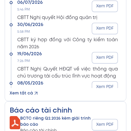
06/07/2026
Xem PDF
5:46 PM
CBTT Nghị quyết Hội đồng quản trị
30/06/2026
Xem PDF
5:58 PM
CBTT ký hợp đồng với Công ty kiểm toán
năm 2026
19/06/2026
Xem PDF
7:26 PM
CBTT Nghị Quyết HĐQT về việc thông qua
chủ trương tái cấu trúc lĩnh vực hoạt động
08/05/2026
Xem PDF
8:15 PM
Xem tất cả
CBTT Điều lệ Công ty sửa đổi bổ sung (En)
08/05/2026
Xem PDF
Báo cáo tài chính
8:15 PM
BCTC riêng Q2.2026 kèm giải trình
CBTT Điều lệ Công ty sửa đổi bổ sung (Vn)
báo cáo
Xem PDF
08/05/2026
Báo cáo tài chính