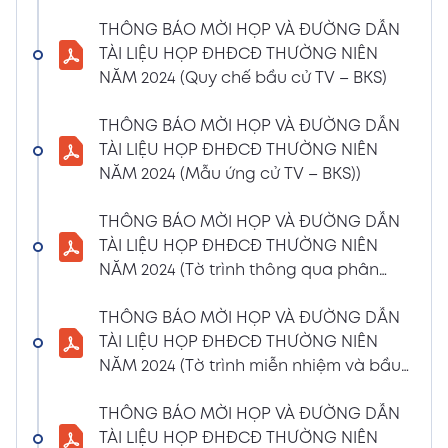
(Phiếu Biểu quyết)
THÔNG BÁO MỜI HỌP VÀ ĐƯỜNG DẪN
02/04/2024
Xem PDF
TÀI LIỆU HỌP ĐHĐCĐ THƯỜNG NIÊN
6:07 PM
NĂM 2024 (Quy chế bầu cử TV – BKS)
THÔNG BÁO MỜI HỌP VÀ ĐƯỜNG DẪN TÀI
LIỆU HỌP ĐHĐCĐ THƯỜNG NIÊN NĂM 2024
THÔNG BÁO MỜI HỌP VÀ ĐƯỜNG DẪN
(Phiếu Bầu bổ sung thành viên BKS)
TÀI LIỆU HỌP ĐHĐCĐ THƯỜNG NIÊN
02/04/2024
NĂM 2024 (Mẫu ứng cử TV – BKS))
Xem PDF
6:07 PM
THÔNG BÁO MỜI HỌP VÀ ĐƯỜNG DẪN TÀI
THÔNG BÁO MỜI HỌP VÀ ĐƯỜNG DẪN
LIỆU HỌP ĐHĐCĐ THƯỜNG NIÊN NĂM 2024
TÀI LIỆU HỌP ĐHĐCĐ THƯỜNG NIÊN
(Dự thảo biên bản họp ĐHĐCĐ)
NĂM 2024 (Tờ trình thông qua phân
02/04/2024
phối lợi nhuận và trả thù lao HĐQT –
Xem PDF
6:07 PM
BKS)
THÔNG BÁO MỜI HỌP VÀ ĐƯỜNG DẪN
THÔNG BÁO MỜI HỌP VÀ ĐƯỜNG DẪN TÀI
TÀI LIỆU HỌP ĐHĐCĐ THƯỜNG NIÊN
LIỆU HỌP ĐHĐCĐ THƯỜNG NIÊN NĂM
NĂM 2024 (Tờ trình miễn nhiệm và bầu
2024(Dự thảo nghị quyết ĐHĐCĐ)
bổ sung TV – BKS)
01/04/2024
THÔNG BÁO MỜI HỌP VÀ ĐƯỜNG DẪN
Xem PDF
4:00 PM
TÀI LIỆU HỌP ĐHĐCĐ THƯỜNG NIÊN