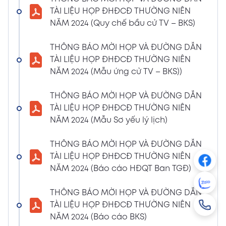
NGHỊ QUYẾT SỐ 01/2024/NQ-HĐQT VỀ VIỆC
TÀI LIỆU HỌP ĐHĐCĐ THƯỜNG NIÊN
GÓP VỐN THÀNH LẬP CÔNG TY TNHH ĐẦU
NĂM 2024 (Quy chế bầu cử TV – BKS)
TƯ VÀ PHÁT TRIỂN HẠ TẦNG CÔNG NGHIỆP
PT
THÔNG BÁO MỜI HỌP VÀ ĐƯỜNG DẪN
08/01/2024
TÀI LIỆU HỌP ĐHĐCĐ THƯỜNG NIÊN
Xem PDF
4:38 PM
NĂM 2024 (Mẫu ứng cử TV – BKS))
THÔNG BÁO 05 VỀ VIỆC THAY ĐỔI GIẤY
CHỨNG NHẬN ĐĂNG KÝ HOẠT ĐỘNG CHI
THÔNG BÁO MỜI HỌP VÀ ĐƯỜNG DẪN
NHÁNH MÃ SỐ 2600106523-002
TÀI LIỆU HỌP ĐHĐCĐ THƯỜNG NIÊN
04/01/2024
NĂM 2024 (Mẫu Sơ yếu lý lịch)
Xem PDF
3:49 PM
THÔNG BÁO MỜI HỌP VÀ ĐƯỜNG DẪN
CBTT VỀ QUYẾT ĐỊNH MIỄN NHIỆM PTGĐ
TÀI LIỆU HỌP ĐHĐCĐ THƯỜNG NIÊN
04/01/2024
Xem PDF
NĂM 2024 (Báo cáo HĐQT Ban TGĐ)
3:49 PM
CBTT VỀ QUYẾT ĐỊNH BỔ NHIỆM PTGĐ KHỐI
THÔNG BÁO MỜI HỌP VÀ ĐƯỜNG DẪN
HỖ TRỢ
TÀI LIỆU HỌP ĐHĐCĐ THƯỜNG NIÊN
18/12/2023
Xem PDF
NĂM 2024 (Báo cáo BKS)
4:48 PM