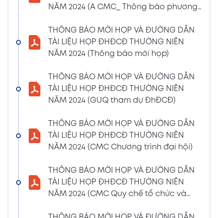
NĂM 2024 (A CMC_ Thông báo phương
CBTT về việc nhận được Đơn từ nhiệm vị trí
thức đề cử ứng cử TV – BKS)
Thành viên Ban Kiểm soát của bà Phan
THÔNG BÁO MỜI HỌP VÀ ĐƯỜNG DẪN
Thùy Giang và bà Nguyễn Hồng Oanh
TÀI LIỆU HỌP ĐHĐCĐ THƯỜNG NIÊN
04/03/2024
Xem PDF
NĂM 2024 (Thông báo mời họp)
11:29 AM
CBTT về việc chốt danh sách cổ đông thực
THÔNG BÁO MỜI HỌP VÀ ĐƯỜNG DẪN
hiện quyền tham dự ĐHĐCĐ thường niên
TÀI LIỆU HỌP ĐHĐCĐ THƯỜNG NIÊN
năm 2024
NĂM 2024 (GUQ tham dự ĐhĐCĐ)
30/01/2024
Xem PDF
6:48 PM
THÔNG BÁO MỜI HỌP VÀ ĐƯỜNG DẪN
BÁO CÁO TÌNH HÌNH QUẢN TRỊ NĂM 2023
TÀI LIỆU HỌP ĐHĐCĐ THƯỜNG NIÊN
17/01/2024
Xem PDF
NĂM 2024 (CMC Chương trình đại hội)
3:19 PM
Nghị quyết HĐQT số 02 về việc CMC thông
THÔNG BÁO MỜI HỌP VÀ ĐƯỜNG DẪN
qua việc chốt ngày đăng ký cuối cùng để
TÀI LIỆU HỌP ĐHĐCĐ THƯỜNG NIÊN
thực hiện quyền nhận lãi Trái Phiếu
NĂM 2024 (CMC Quy chế tổ chức và
12/01/2024
biểu quyết)
Xem PDF
4:35 PM
THÔNG BÁO MỜI HỌP VÀ ĐƯỜNG DẪN