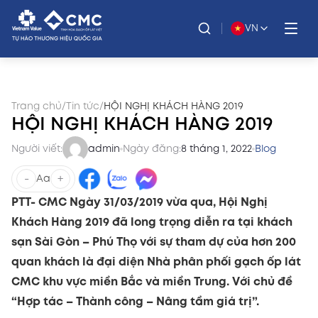
VN
Trang chủ
/
Tin tức
/
HỘI NGHỊ KHÁCH HÀNG 2019
HỘI NGHỊ KHÁCH HÀNG 2019
Người viết:
admin
Ngày đăng:
8 tháng 1, 2022
Blog
-
+
Aa
PTT- CMC Ngày 31/03/2019 vừa qua, Hội Nghị
Khách Hàng 2019 đã long trọng diễn ra tại khách
sạn Sài Gòn – Phú Thọ với sự tham dự của hơn 200
quan khách là đại diện Nhà phân phối gạch ốp lát
CMC khu vực miền Bắc và miền Trung. Với chủ đề
“Hợp tác – Thành công – Nâng tầm giá trị”.