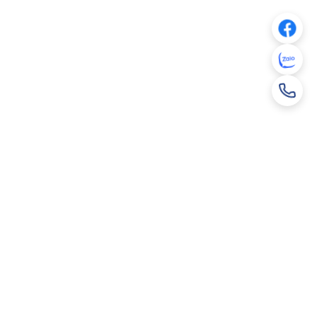
Lô B10 – B11, Khu công nghiệp Thụy Vân, phường Nông
Trang, tỉnh Phú Thọ
cmcjsc@cmctiles.vn
1800 8888 69