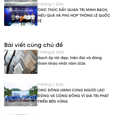
9 tháng 7, 2026
CMC THÚC ĐẨY QUẢN TRỊ MINH BẠCH,
HIỆU QUẢ VÀ PHÙ HỢP THÔNG LỆ QUỐC
TẾ
Bài viết cùng chủ đề
3 tháng 8, 2026
Gạch ốp lát đẹp, hiện đại và đáng
tham khảo nhất năm 2026
9 tháng 7, 2026
CMC ĐỒNG HÀNH CÙNG NGƯỜI LAO
ĐỘNG VÀ CỘNG ĐỒNG VÌ GIÁ TRỊ PHÁT
TRIỂN BỀN VỮNG