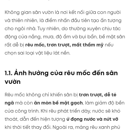
Không gian sân vườn là nơi kết nối giữa con người
và thiên nhiên, là điểm nhấn đầu tiên tạo ấn tượng
cho ngôi nhà. Tuy nhiên, do thường xuyên chịu tác
động của nắng, mưa, độ ẩm và bụi bẩn, bề mặt sân
rất dễ bị
rêu mốc, trơn trượt, mất thẩm mỹ
nếu
chọn sai loại vật liệu lát nền.
1.1. Ảnh hưởng của rêu mốc đến sân
vườn
Rêu mốc không chỉ khiến sân bị
trơn trượt, dễ té
ngã
mà còn
ăn mòn bề mặt gạch
, làm giảm độ bền
của công trình. Khi rêu phát triển dày, nước sẽ khó
thoát, dẫn đến hiện tượng
ứ đọng nước và nứt vỡ
khi thời tiết thay đổi. Ngoài ra, mảng rêu xanh phủ