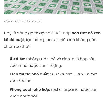
Gạch sân vườn giả cỏ
Đây là dòng gạch đặc biệt kết hợp
họa tiết cỏ xen
kẽ đá cuội
, tạo cảm giác tự nhiên mà không cần
chăm cỏ thật.
Ưu điểm:
chống trơn, dễ vệ sinh, phù hợp sân
vườn nhỏ hoặc sân thượng.
Kích thước phổ biến:
500x500mm, 600x600mm,
400x600mm.
Phong cách phù hợp:
rustic, organic hoặc sân
vườn nhiệt đới.