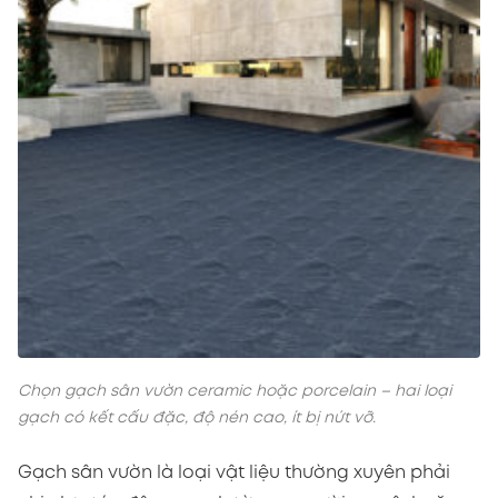
Chọn gạch sân vườn ceramic hoặc porcelain – hai loại
gạch có kết cấu đặc, độ nén cao, ít bị nứt vỡ.
Gạch sân vườn là loại vật liệu thường xuyên phải