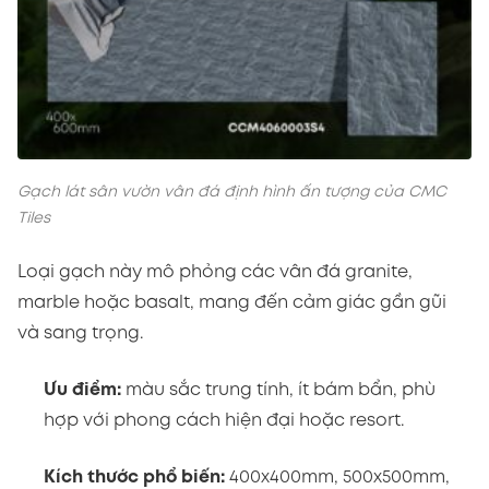
Gạch lát sân vườn vân đá định hình ấn tượng của CMC
Tiles
Loại gạch này mô phỏng các vân đá granite,
marble hoặc basalt, mang đến cảm giác gần gũi
và sang trọng.
Ưu điểm:
màu sắc trung tính, ít bám bẩn, phù
hợp với phong cách hiện đại hoặc resort.
Kích thước phổ biến:
400x400mm, 500x500mm,