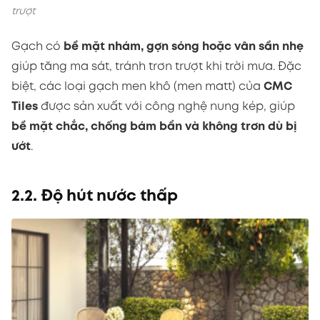
trượt
Gạch có
bề mặt nhám, gợn sóng hoặc vân sần nhẹ
giúp tăng ma sát, tránh trơn trượt khi trời mưa. Đặc
biệt, các loại gạch men khô (men matt) của
CMC
Tiles
được sản xuất với công nghệ nung kép, giúp
bề mặt chắc, chống bám bẩn và không trơn dù bị
ướt
.
2.2. Độ hút nước thấp