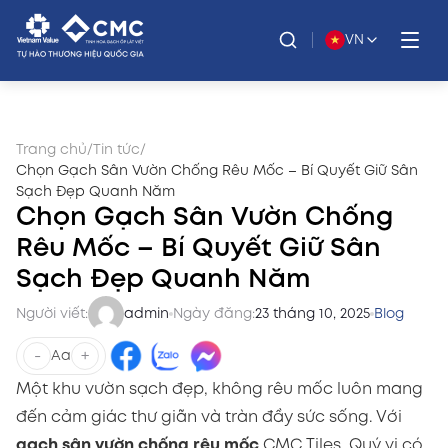
VN
Trang chủ
/
Tin tức
/
Chọn Gạch Sân Vườn Chống Rêu Mốc – Bí Quyết Giữ Sân
Sạch Đẹp Quanh Năm
Chọn Gạch Sân Vườn Chống
Rêu Mốc – Bí Quyết Giữ Sân
Sạch Đẹp Quanh Năm
Người viết:
admin
Ngày đăng:
23 tháng 10, 2025
Blog
-
+
Aa
Một khu vườn sạch đẹp, không rêu mốc luôn mang
đến cảm giác thư giãn và tràn đầy sức sống. Với
gạch sân vườn chống rêu mốc
CMC Tiles, Quý vị có