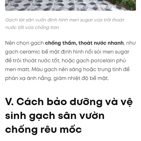
Gạch lát sân vườn định hình men sugar vừa trôi thoát
nước tốt vừa chống trơn
Nên chọn gạch
chống thấm, thoát nước nhanh
, như
gạch ceramic bề mặt định hình nổi sỏi men sugar
để trôi thoát nước tốt, hoặc gạch porcelain phủ
men matt. Màu gạch nên sáng hoặc trung tính để
phản xạ ánh nắng, giảm nhiệt độ bề mặt.
V. Cách bảo dưỡng và vệ
sinh gạch sân vườn
chống rêu mốc