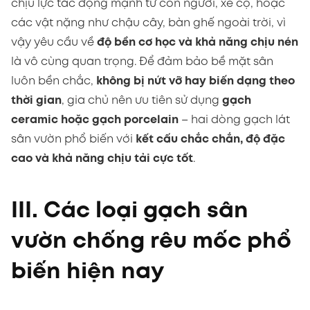
chịu lực tác động mạnh từ con người, xe cộ, hoặc
các vật nặng như chậu cây, bàn ghế ngoài trời, vì
vậy yêu cầu về
độ bền cơ học và khả năng chịu nén
là vô cùng quan trọng. Để đảm bảo bề mặt sân
luôn bền chắc,
không bị nứt vỡ hay biến dạng theo
thời gian
, gia chủ nên ưu tiên sử dụng
gạch
ceramic hoặc gạch porcelain
– hai dòng gạch lát
sân vườn phổ biến với
kết cấu chắc chắn, độ đặc
cao và khả năng chịu tải cực tốt
.
III. Các loại gạch sân
vườn chống rêu mốc phổ
biến hiện nay