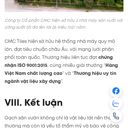
Công ty Cổ phần CMC hiện sở hữu 2 nhà máy sản xuất với
công suất tối đa lên tới 26 triệu m2/ năm
CMC Tiles hiện sở hữu hệ thống nhà máy quy mô
lớn, đạt tiêu chuẩn châu Âu, với mạng lưới phân
phối toàn quốc. Thương hiệu liên tục đạt
chứng
nhận ISO 9001:2015
, cùng nhiều giải thưởng “
Hàng
Việt Nam chất lượng cao
” và “
Thương hiệu uy tín
ngành vật liệu xây dựng
”.
VIII. Kết luận
Gạch sân vườn không chỉ là vật liệu lát nền thông
thường mà còn là yếu tố thẩm mỹ và bảo vệ công
trình trước tác động của thời tiết. Việc lựa chọn