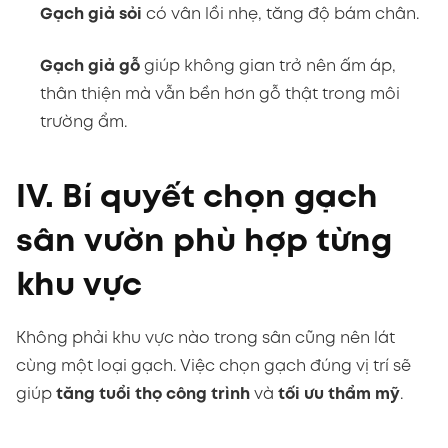
Gạch giả sỏi
có vân lồi nhẹ, tăng độ bám chân.
Gạch giả gỗ
giúp không gian trở nên ấm áp,
thân thiện mà vẫn bền hơn gỗ thật trong môi
trường ẩm.
IV. Bí quyết chọn gạch
sân vườn phù hợp từng
khu vực
Không phải khu vực nào trong sân cũng nên lát
cùng một loại gạch. Việc chọn gạch đúng vị trí sẽ
giúp
tăng tuổi thọ công trình
và
tối ưu thẩm mỹ
.