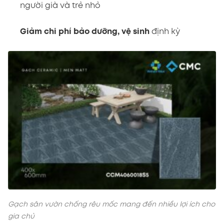
người già và trẻ nhỏ
Giảm chi phí bảo dưỡng, vệ sinh
định kỳ
Gạch sân vườn chống rêu mốc mang đến nhiều lợi ích cho
gia chủ