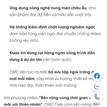
Được tin dùng tại hàng ngàn công trình dân
dụng & dự án lớn
trên toàn quốc.
CMC liên tục ra mắt
bộ sưu tập ngói tráng men
mới mỗi năm
, cập nhật xu hướng thiết kế mái
nhà hiện đại, thân thiện môi trường.
Với phương châm
“Bền vững cùng thời gian – Đẹp
mãi với thiên nhiên”
, CMC Tiles cam kết mang đến
giải pháp mái nhà toàn diện
, vừa thẩm mỹ, vừa an
toàn cho mọi công trình.
VII. Kết luận
Trong điều kiện khí hậu khắc nghiệt, ngói tráng men