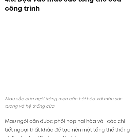
công trình
Màu sắc của ngói tráng men cần hài hòa với màu sơn
tường và hệ thống cửa
Màu ngói cần được phối hợp hài hòa với các chi
tiết ngoại thất khác để tạo nên một tổng thể thống
nhất và cân đối cho ngôi nhà
Nhà màu sáng → ngói màu đậm (xanh rêu, nâu,
xám).
Nhà tông ấm → ngói đỏ, nâu sẫm.