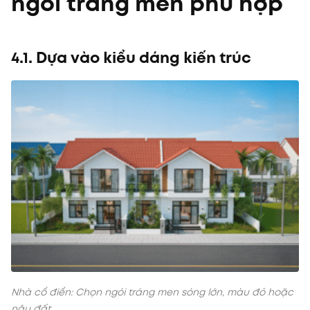
ngói tráng men phù hợp
4.1. Dựa vào kiểu dáng kiến trúc
Nhà cổ điển: Chọn ngói tráng men sóng lớn, màu đỏ hoặc
nâu đất.