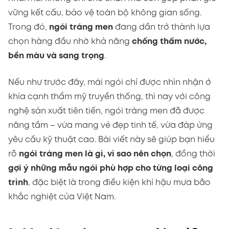
vững kết cấu, bảo vệ toàn bộ không gian sống.
Trong đó,
ngói tráng men
đang dần trở thành lựa
chọn hàng đầu nhờ khả năng
chống thấm nước,
bền màu và sang trọng
.
Nếu như trước đây, mái ngói chỉ được nhìn nhận ở
khía cạnh thẩm mỹ truyền thống, thì nay với công
nghệ sản xuất tiên tiến, ngói tráng men đã được
nâng tầm – vừa mang vẻ đẹp tinh tế, vừa đáp ứng
yêu cầu kỹ thuật cao. Bài viết này sẽ giúp bạn hiểu
rõ
ngói tráng men là gì, vì sao nên chọn
, đồng thời
gợi ý những mẫu ngói phù hợp cho từng loại công
trình
, đặc biệt là trong điều kiện khí hậu mưa bão
khắc nghiệt của Việt Nam.