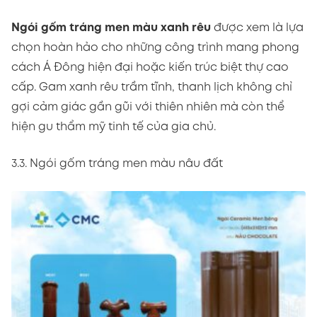
Ngói gốm tráng men màu xanh rêu
được xem là lựa
chọn hoàn hảo cho những công trình mang phong
cách Á Đông hiện đại hoặc kiến trúc biệt thự cao
cấp. Gam xanh rêu trầm tĩnh, thanh lịch không chỉ
gợi cảm giác gần gũi với thiên nhiên mà còn thể
hiện gu thẩm mỹ tinh tế của gia chủ.
3.3. Ngói gốm tráng men màu nâu đất