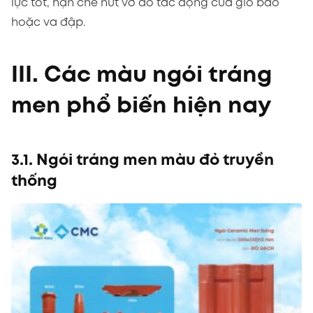
lực tốt, hạn chế nứt vỡ do tác động của gió bão
hoặc va đập.
III. Các màu ngói tráng
men phổ biến hiện nay
3.1. Ngói tráng men màu đỏ truyền
thống