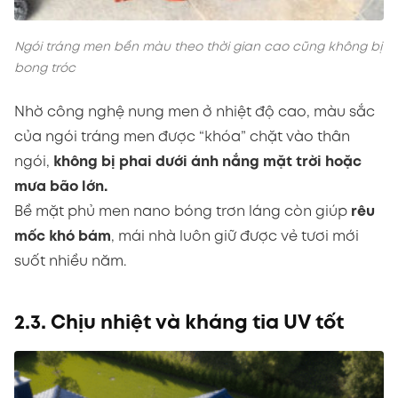
Ngói tráng men bền màu theo thời gian cao cũng không bị
bong tróc
Nhờ công nghệ nung men ở nhiệt độ cao, màu sắc
của ngói tráng men được “khóa” chặt vào thân
ngói,
không bị phai dưới ánh nắng mặt trời hoặc
mưa bão lớn.
Bề mặt phủ men nano bóng trơn láng còn giúp
rêu
mốc khó bám
, mái nhà luôn giữ được vẻ tươi mới
suốt nhiều năm.
2.3. Chịu nhiệt và kháng tia UV tốt