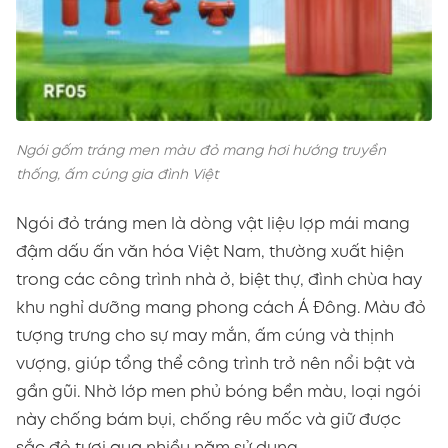
Ngói gốm tráng men màu đỏ mang hơi hướng truyền
thống, ấm cúng gia đình Việt
Ngói đỏ tráng men là dòng vật liệu lợp mái mang
đậm dấu ấn văn hóa Việt Nam, thường xuất hiện
trong các công trình nhà ở, biệt thự, đình chùa hay
khu nghỉ dưỡng mang phong cách Á Đông. Màu đỏ
tượng trưng cho sự may mắn, ấm cúng và thịnh
vượng, giúp tổng thể công trình trở nên nổi bật và
gần gũi. Nhờ lớp men phủ bóng bền màu, loại ngói
này chống bám bụi, chống rêu mốc và giữ được