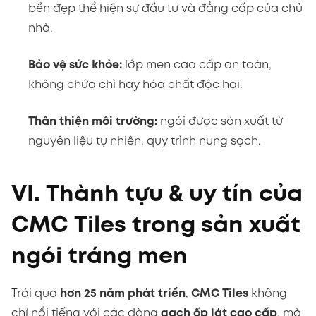
nguyên liệu tự nhiên, quy trình nung sạch.
VI. Thành tựu & uy tín của
CMC Tiles trong sản xuất
ngói tráng men
Trải qua
hơn 25 năm phát triển
,
CMC Tiles
không
chỉ nổi tiếng với các dòng
gạch ốp lát cao cấp
, mà
còn là
đơn vị tiên phong trong sản xuất ngói tráng
men chất lượng cao tại Việt Nam
.