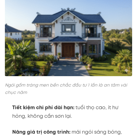
Ngói gốm tráng men bền chắc đầu tư 1 lần là an tâm vài
chục năm
Tiết kiệm chi phí dài hạn:
tuổi thọ cao, ít hư
hỏng, không cần sơn lại.
Nâng giá trị công trình:
mái ngói sáng bóng,
bền đẹp thể hiện sự đầu tư và đẳng cấp của chủ
nhà.
Bảo vệ sức khỏe:
lớp men cao cấp an toàn,
không chứa chì hay hóa chất độc hại.
Thân thiện môi trường:
ngói được sản xuất từ