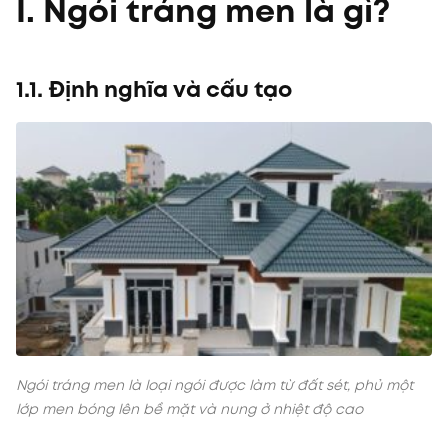
I. Ngói tráng men là gì?
1.1. Định nghĩa và cấu tạo
Ngói tráng men là loại ngói được làm từ đất sét, phủ một
lớp men bóng lên bề mặt và nung ở nhiệt độ cao