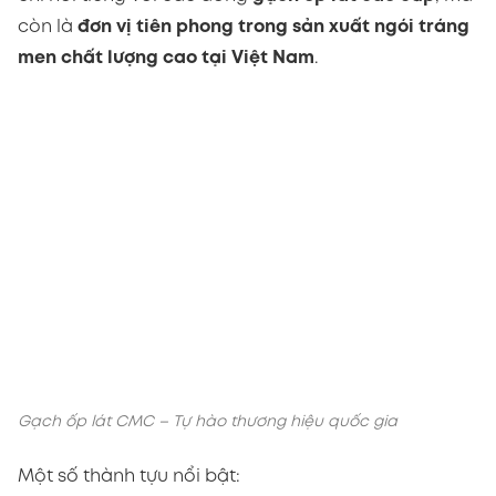
Gạch ốp lát CMC – Tự hào thương hiệu quốc gia
Một số thành tựu nổi bật:
Ứng dụng công nghệ nung men châu Âu
, cho
sản phẩm đạt độ bền và màu sắc vượt trội.
Hệ thống kiểm định chất lượng nghiêm ngặt
,
đảm bảo từng viên ngói đạt chuẩn chống thấm,
chống rêu mốc.