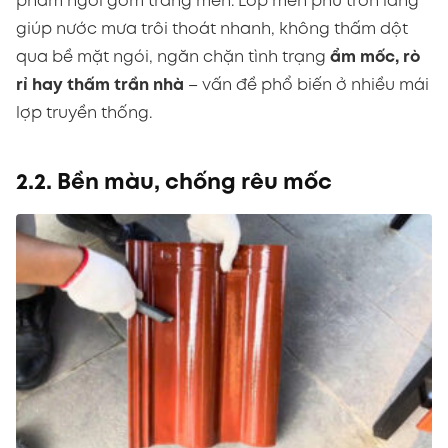
phẩm ngói gốm tráng men. Lớp men phủ trơn láng
giúp nước mưa trôi thoát nhanh, không thấm dột
qua bề mặt ngói, ngăn chặn tình trạng
ẩm mốc, rò
rỉ hay thấm trần nhà
– vấn đề phổ biến ở nhiều mái
lợp truyền thống.
2.2. Bền màu, chống rêu mốc