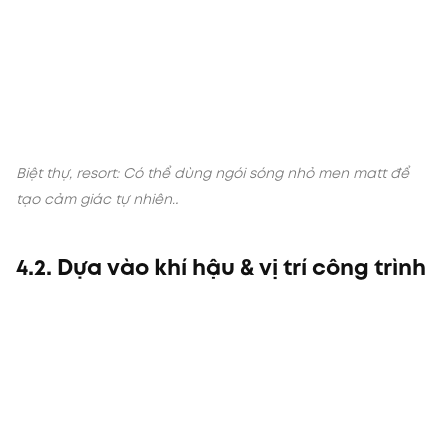
Biệt thự, resort: Có thể dùng ngói sóng nhỏ men matt để
.
tạo cảm giác tự nhiên.
4.2. Dựa vào khí hậu & vị trí công trình