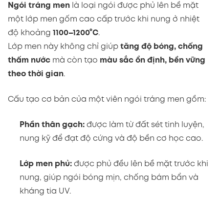
Ngói tráng men
là loại ngói được phủ lên bề mặt
một lớp men gốm cao cấp trước khi nung ở nhiệt
độ khoảng
1100–1200°C
.
Lớp men này không chỉ giúp
tăng độ bóng, chống
thấm nước
mà còn tạo
màu sắc ổn định, bền vững
theo thời gian
.
Cấu tạo cơ bản của một viên ngói tráng men gồm:
Phần thân gạch:
được làm từ đất sét tinh luyện,
nung kỹ để đạt độ cứng và độ bền cơ học cao.
Lớp men phủ:
được phủ đều lên bề mặt trước khi
nung, giúp ngói bóng mịn, chống bám bẩn và
kháng tia UV.