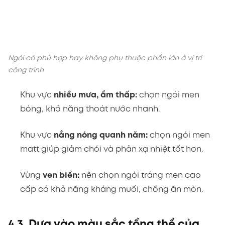
Ngói có phù hợp hay không phụ thuộc phần lớn ở vị trí
công trình
Khu vực
nhiều mưa, ẩm thấp:
chọn ngói men
bóng, khả năng thoát nước nhanh.
Khu vực
nắng nóng quanh năm:
chọn ngói men
matt giúp giảm chói và phản xạ nhiệt tốt hơn.
Vùng
ven biển:
nên chọn ngói tráng men cao
cấp có khả năng kháng muối, chống ăn mòn.
4.3. Dựa vào màu sắc tổng thể của