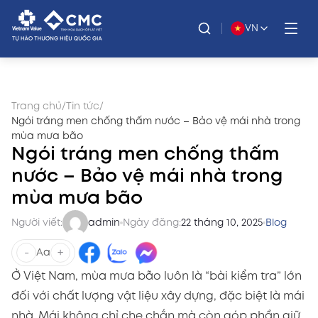
VN
Trang chủ
/
Tin tức
/
Ngói tráng men chống thấm nước – Bảo vệ mái nhà trong
mùa mưa bão
Ngói tráng men chống thấm
nước – Bảo vệ mái nhà trong
mùa mưa bão
Người viết:
admin
Ngày đăng:
22 tháng 10, 2025
Blog
-
+
Aa
Ở Việt Nam, mùa mưa bão luôn là “bài kiểm tra” lớn
đối với chất lượng vật liệu xây dựng, đặc biệt là mái
nhà. Mái không chỉ che chắn mà còn góp phần giữ