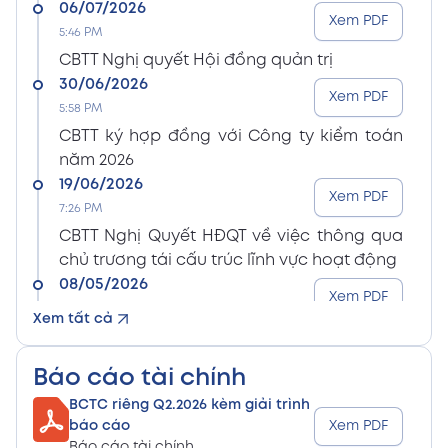
06/07/2026
Xem PDF
5:46 PM
CBTT Nghị quyết Hội đồng quản trị
30/06/2026
Xem PDF
5:58 PM
CBTT ký hợp đồng với Công ty kiểm toán
năm 2026
19/06/2026
Xem PDF
7:26 PM
CBTT Nghị Quyết HĐQT về việc thông qua
chủ trương tái cấu trúc lĩnh vực hoạt động
08/05/2026
Xem PDF
8:15 PM
Xem tất cả
CBTT Điều lệ Công ty sửa đổi bổ sung (En)
08/05/2026
Xem PDF
Báo cáo tài chính
8:15 PM
BCTC riêng Q2.2026 kèm giải trình
CBTT Điều lệ Công ty sửa đổi bổ sung (Vn)
báo cáo
Xem PDF
08/05/2026
Báo cáo tài chính