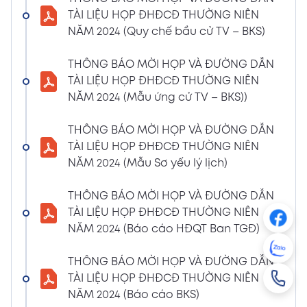
NGHỊ QUYẾT SỐ 01/2024/NQ-HĐQT VỀ VIỆC
TÀI LIỆU HỌP ĐHĐCĐ THƯỜNG NIÊN
GÓP VỐN THÀNH LẬP CÔNG TY TNHH ĐẦU
NĂM 2024 (Quy chế bầu cử TV – BKS)
TƯ VÀ PHÁT TRIỂN HẠ TẦNG CÔNG NGHIỆP
PT
THÔNG BÁO MỜI HỌP VÀ ĐƯỜNG DẪN
08/01/2024
TÀI LIỆU HỌP ĐHĐCĐ THƯỜNG NIÊN
Xem PDF
4:38 PM
NĂM 2024 (Mẫu ứng cử TV – BKS))
THÔNG BÁO 05 VỀ VIỆC THAY ĐỔI GIẤY
CHỨNG NHẬN ĐĂNG KÝ HOẠT ĐỘNG CHI
THÔNG BÁO MỜI HỌP VÀ ĐƯỜNG DẪN
NHÁNH MÃ SỐ 2600106523-002
TÀI LIỆU HỌP ĐHĐCĐ THƯỜNG NIÊN
04/01/2024
NĂM 2024 (Mẫu Sơ yếu lý lịch)
Xem PDF
3:49 PM
THÔNG BÁO MỜI HỌP VÀ ĐƯỜNG DẪN
CBTT VỀ QUYẾT ĐỊNH MIỄN NHIỆM PTGĐ
TÀI LIỆU HỌP ĐHĐCĐ THƯỜNG NIÊN
04/01/2024
Xem PDF
NĂM 2024 (Báo cáo HĐQT Ban TGĐ)
3:49 PM
CBTT VỀ QUYẾT ĐỊNH BỔ NHIỆM PTGĐ KHỐI
THÔNG BÁO MỜI HỌP VÀ ĐƯỜNG DẪN
HỖ TRỢ
TÀI LIỆU HỌP ĐHĐCĐ THƯỜNG NIÊN
18/12/2023
Xem PDF
NĂM 2024 (Báo cáo BKS)
4:48 PM