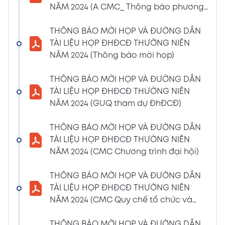
NĂM 2024 (A CMC_ Thông báo phương
CBTT về việc nhận được Đơn từ nhiệm vị trí
thức đề cử ứng cử TV – BKS)
Thành viên Ban Kiểm soát của bà Phan
THÔNG BÁO MỜI HỌP VÀ ĐƯỜNG DẪN
Thùy Giang và bà Nguyễn Hồng Oanh
TÀI LIỆU HỌP ĐHĐCĐ THƯỜNG NIÊN
04/03/2024
Xem PDF
NĂM 2024 (Thông báo mời họp)
11:29 AM
CBTT về việc chốt danh sách cổ đông thực
THÔNG BÁO MỜI HỌP VÀ ĐƯỜNG DẪN
hiện quyền tham dự ĐHĐCĐ thường niên
TÀI LIỆU HỌP ĐHĐCĐ THƯỜNG NIÊN
năm 2024
NĂM 2024 (GUQ tham dự ĐhĐCĐ)
30/01/2024
Xem PDF
6:48 PM
THÔNG BÁO MỜI HỌP VÀ ĐƯỜNG DẪN
BÁO CÁO TÌNH HÌNH QUẢN TRỊ NĂM 2023
TÀI LIỆU HỌP ĐHĐCĐ THƯỜNG NIÊN
17/01/2024
Xem PDF
NĂM 2024 (CMC Chương trình đại hội)
3:19 PM
Nghị quyết HĐQT số 02 về việc CMC thông
THÔNG BÁO MỜI HỌP VÀ ĐƯỜNG DẪN
qua việc chốt ngày đăng ký cuối cùng để
TÀI LIỆU HỌP ĐHĐCĐ THƯỜNG NIÊN
thực hiện quyền nhận lãi Trái Phiếu
NĂM 2024 (CMC Quy chế tổ chức và
12/01/2024
biểu quyết)
Xem PDF
4:35 PM
THÔNG BÁO MỜI HỌP VÀ ĐƯỜNG DẪN