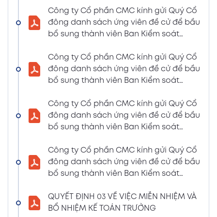
LIỆU HỌP ĐHĐCĐ THƯỜNG NIÊN NĂM 2024
Công ty Cổ phần CMC kính gửi Quý Cổ
(Tờ trình miễn nhiệm và bầu bổ sung TV –
đông danh sách ứng viên đề cử để bầu
BKS)
bổ sung thành viên Ban Kiểm soát
02/04/2024
nhiệm kỳ 2021 – 2026 (Nguyễn Thị Minh
Xem PDF
6:07 PM
Huyền)
Công ty Cổ phần CMC kính gửi Quý Cổ
đông danh sách ứng viên đề cử để bầu
THÔNG BÁO MỜI HỌP VÀ ĐƯỜNG DẪN TÀI
bổ sung thành viên Ban Kiểm soát
LIỆU HỌP ĐHĐCĐ THƯỜNG NIÊN NĂM 2024
nhiệm kỳ 2021 – 2026 (Nguyễn Thị
(A CMC_ Thông báo phương thức đề cử
Huyền)
Công ty Cổ phần CMC kính gửi Quý Cổ
ứng cử TV – BKS)
đông danh sách ứng viên đề cử để bầu
02/04/2024
Xem PDF
bổ sung thành viên Ban Kiểm soát
6:07 PM
nhiệm kỳ 2021 – 2026 (Nguyễn Thị Minh
THÔNG BÁO MỜI HỌP VÀ ĐƯỜNG DẪN TÀI
Huyền)
Công ty Cổ phần CMC kính gửi Quý Cổ
LIỆU HỌP ĐHĐCĐ THƯỜNG NIÊN NĂM 2024
đông danh sách ứng viên đề cử để bầu
(The Biểu quyết)
bổ sung thành viên Ban Kiểm soát
02/04/2024
Xem PDF
nhiệm kỳ 2021 – 2026 (Nguyễn Thị
6:07 PM
Huyền)
QUYẾT ĐỊNH 03 VỀ VIỆC MIỄN NHIỆM VÀ
THÔNG BÁO MỜI HỌP VÀ ĐƯỜNG DẪN TÀI
BỔ NHIỆM KẾ TOÁN TRƯỞNG
LIỆU HỌP ĐHĐCĐ THƯỜNG NIÊN NĂM 2024