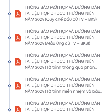
(Phiếu Biểu quyết)
THÔNG BÁO MỜI HỌP VÀ ĐƯỜNG DẪN
02/04/2024
Xem PDF
TÀI LIỆU HỌP ĐHĐCĐ THƯỜNG NIÊN
6:07 PM
NĂM 2024 (Quy chế bầu cử TV – BKS)
THÔNG BÁO MỜI HỌP VÀ ĐƯỜNG DẪN TÀI
LIỆU HỌP ĐHĐCĐ THƯỜNG NIÊN NĂM 2024
THÔNG BÁO MỜI HỌP VÀ ĐƯỜNG DẪN
(Phiếu Bầu bổ sung thành viên BKS)
TÀI LIỆU HỌP ĐHĐCĐ THƯỜNG NIÊN
02/04/2024
NĂM 2024 (Mẫu ứng cử TV – BKS))
Xem PDF
6:07 PM
THÔNG BÁO MỜI HỌP VÀ ĐƯỜNG DẪN TÀI
THÔNG BÁO MỜI HỌP VÀ ĐƯỜNG DẪN
LIỆU HỌP ĐHĐCĐ THƯỜNG NIÊN NĂM 2024
TÀI LIỆU HỌP ĐHĐCĐ THƯỜNG NIÊN
(Dự thảo biên bản họp ĐHĐCĐ)
NĂM 2024 (Tờ trình thông qua phân
02/04/2024
phối lợi nhuận và trả thù lao HĐQT –
Xem PDF
6:07 PM
BKS)
THÔNG BÁO MỜI HỌP VÀ ĐƯỜNG DẪN
THÔNG BÁO MỜI HỌP VÀ ĐƯỜNG DẪN TÀI
TÀI LIỆU HỌP ĐHĐCĐ THƯỜNG NIÊN
LIỆU HỌP ĐHĐCĐ THƯỜNG NIÊN NĂM
NĂM 2024 (Tờ trình miễn nhiệm và bầu
2024(Dự thảo nghị quyết ĐHĐCĐ)
bổ sung TV – BKS)
01/04/2024
THÔNG BÁO MỜI HỌP VÀ ĐƯỜNG DẪN
Xem PDF
4:00 PM
TÀI LIỆU HỌP ĐHĐCĐ THƯỜNG NIÊN