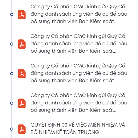
LIỆU HỌP ĐHĐCĐ THƯỜNG NIÊN NĂM 2024
Công ty Cổ phần CMC kính gửi Quý Cổ
(Tờ trình miễn nhiệm và bầu bổ sung TV –
đông danh sách ứng viên đề cử để bầu
BKS)
bổ sung thành viên Ban Kiểm soát
02/04/2024
nhiệm kỳ 2021 – 2026 (Nguyễn Thị Minh
Xem PDF
6:07 PM
Huyền)
Công ty Cổ phần CMC kính gửi Quý Cổ
đông danh sách ứng viên đề cử để bầu
THÔNG BÁO MỜI HỌP VÀ ĐƯỜNG DẪN TÀI
bổ sung thành viên Ban Kiểm soát
LIỆU HỌP ĐHĐCĐ THƯỜNG NIÊN NĂM 2024
nhiệm kỳ 2021 – 2026 (Nguyễn Thị
(A CMC_ Thông báo phương thức đề cử
Huyền)
Công ty Cổ phần CMC kính gửi Quý Cổ
ứng cử TV – BKS)
đông danh sách ứng viên đề cử để bầu
02/04/2024
Xem PDF
bổ sung thành viên Ban Kiểm soát
6:07 PM
nhiệm kỳ 2021 – 2026 (Nguyễn Thị Minh
THÔNG BÁO MỜI HỌP VÀ ĐƯỜNG DẪN TÀI
Huyền)
Công ty Cổ phần CMC kính gửi Quý Cổ
LIỆU HỌP ĐHĐCĐ THƯỜNG NIÊN NĂM 2024
đông danh sách ứng viên đề cử để bầu
(The Biểu quyết)
bổ sung thành viên Ban Kiểm soát
02/04/2024
Xem PDF
nhiệm kỳ 2021 – 2026 (Nguyễn Thị
6:07 PM
Huyền)
QUYẾT ĐỊNH 03 VỀ VIỆC MIỄN NHIỆM VÀ
THÔNG BÁO MỜI HỌP VÀ ĐƯỜNG DẪN TÀI
BỔ NHIỆM KẾ TOÁN TRƯỞNG
LIỆU HỌP ĐHĐCĐ THƯỜNG NIÊN NĂM 2024