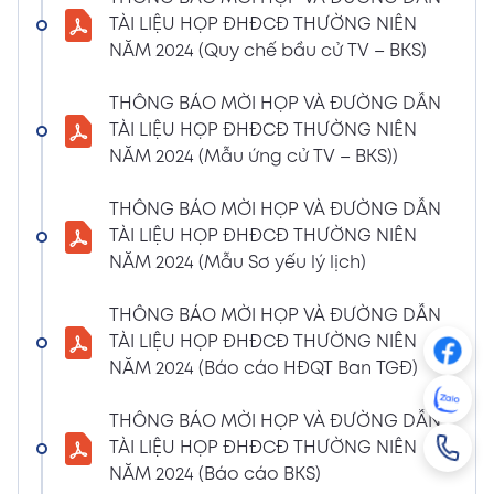
NGHỊ QUYẾT SỐ 01/2024/NQ-HĐQT VỀ VIỆC
TÀI LIỆU HỌP ĐHĐCĐ THƯỜNG NIÊN
GÓP VỐN THÀNH LẬP CÔNG TY TNHH ĐẦU
NĂM 2024 (Quy chế bầu cử TV – BKS)
TƯ VÀ PHÁT TRIỂN HẠ TẦNG CÔNG NGHIỆP
PT
THÔNG BÁO MỜI HỌP VÀ ĐƯỜNG DẪN
08/01/2024
TÀI LIỆU HỌP ĐHĐCĐ THƯỜNG NIÊN
Xem PDF
4:38 PM
NĂM 2024 (Mẫu ứng cử TV – BKS))
THÔNG BÁO 05 VỀ VIỆC THAY ĐỔI GIẤY
CHỨNG NHẬN ĐĂNG KÝ HOẠT ĐỘNG CHI
THÔNG BÁO MỜI HỌP VÀ ĐƯỜNG DẪN
NHÁNH MÃ SỐ 2600106523-002
TÀI LIỆU HỌP ĐHĐCĐ THƯỜNG NIÊN
04/01/2024
NĂM 2024 (Mẫu Sơ yếu lý lịch)
Xem PDF
3:49 PM
THÔNG BÁO MỜI HỌP VÀ ĐƯỜNG DẪN
CBTT VỀ QUYẾT ĐỊNH MIỄN NHIỆM PTGĐ
TÀI LIỆU HỌP ĐHĐCĐ THƯỜNG NIÊN
04/01/2024
Xem PDF
NĂM 2024 (Báo cáo HĐQT Ban TGĐ)
3:49 PM
CBTT VỀ QUYẾT ĐỊNH BỔ NHIỆM PTGĐ KHỐI
THÔNG BÁO MỜI HỌP VÀ ĐƯỜNG DẪN
HỖ TRỢ
TÀI LIỆU HỌP ĐHĐCĐ THƯỜNG NIÊN
18/12/2023
Xem PDF
NĂM 2024 (Báo cáo BKS)
4:48 PM