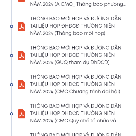
NĂM 2024 (A CMC_ Thông báo phương
CBTT về việc nhận được Đơn từ nhiệm vị trí
thức đề cử ứng cử TV – BKS)
Thành viên Ban Kiểm soát của bà Phan
THÔNG BÁO MỜI HỌP VÀ ĐƯỜNG DẪN
Thùy Giang và bà Nguyễn Hồng Oanh
TÀI LIỆU HỌP ĐHĐCĐ THƯỜNG NIÊN
04/03/2024
Xem PDF
NĂM 2024 (Thông báo mời họp)
11:29 AM
CBTT về việc chốt danh sách cổ đông thực
THÔNG BÁO MỜI HỌP VÀ ĐƯỜNG DẪN
hiện quyền tham dự ĐHĐCĐ thường niên
TÀI LIỆU HỌP ĐHĐCĐ THƯỜNG NIÊN
năm 2024
NĂM 2024 (GUQ tham dự ĐhĐCĐ)
30/01/2024
Xem PDF
6:48 PM
THÔNG BÁO MỜI HỌP VÀ ĐƯỜNG DẪN
BÁO CÁO TÌNH HÌNH QUẢN TRỊ NĂM 2023
TÀI LIỆU HỌP ĐHĐCĐ THƯỜNG NIÊN
17/01/2024
Xem PDF
NĂM 2024 (CMC Chương trình đại hội)
3:19 PM
Nghị quyết HĐQT số 02 về việc CMC thông
THÔNG BÁO MỜI HỌP VÀ ĐƯỜNG DẪN
qua việc chốt ngày đăng ký cuối cùng để
TÀI LIỆU HỌP ĐHĐCĐ THƯỜNG NIÊN
thực hiện quyền nhận lãi Trái Phiếu
NĂM 2024 (CMC Quy chế tổ chức và
12/01/2024
biểu quyết)
Xem PDF
4:35 PM
THÔNG BÁO MỜI HỌP VÀ ĐƯỜNG DẪN