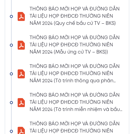
(Phiếu Biểu quyết)
THÔNG BÁO MỜI HỌP VÀ ĐƯỜNG DẪN
02/04/2024
Xem PDF
TÀI LIỆU HỌP ĐHĐCĐ THƯỜNG NIÊN
6:07 PM
NĂM 2024 (Quy chế bầu cử TV – BKS)
THÔNG BÁO MỜI HỌP VÀ ĐƯỜNG DẪN TÀI
LIỆU HỌP ĐHĐCĐ THƯỜNG NIÊN NĂM 2024
THÔNG BÁO MỜI HỌP VÀ ĐƯỜNG DẪN
(Phiếu Bầu bổ sung thành viên BKS)
TÀI LIỆU HỌP ĐHĐCĐ THƯỜNG NIÊN
02/04/2024
NĂM 2024 (Mẫu ứng cử TV – BKS))
Xem PDF
6:07 PM
THÔNG BÁO MỜI HỌP VÀ ĐƯỜNG DẪN TÀI
THÔNG BÁO MỜI HỌP VÀ ĐƯỜNG DẪN
LIỆU HỌP ĐHĐCĐ THƯỜNG NIÊN NĂM 2024
TÀI LIỆU HỌP ĐHĐCĐ THƯỜNG NIÊN
(Dự thảo biên bản họp ĐHĐCĐ)
NĂM 2024 (Tờ trình thông qua phân
02/04/2024
phối lợi nhuận và trả thù lao HĐQT –
Xem PDF
6:07 PM
BKS)
THÔNG BÁO MỜI HỌP VÀ ĐƯỜNG DẪN
THÔNG BÁO MỜI HỌP VÀ ĐƯỜNG DẪN TÀI
TÀI LIỆU HỌP ĐHĐCĐ THƯỜNG NIÊN
LIỆU HỌP ĐHĐCĐ THƯỜNG NIÊN NĂM
NĂM 2024 (Tờ trình miễn nhiệm và bầu
2024(Dự thảo nghị quyết ĐHĐCĐ)
bổ sung TV – BKS)
01/04/2024
THÔNG BÁO MỜI HỌP VÀ ĐƯỜNG DẪN
Xem PDF
4:00 PM
TÀI LIỆU HỌP ĐHĐCĐ THƯỜNG NIÊN