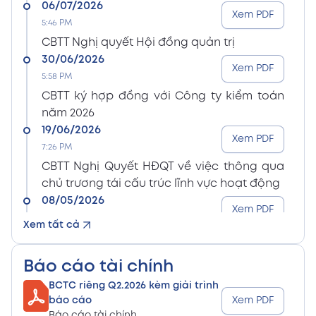
06/07/2026
Xem PDF
5:46 PM
CBTT Nghị quyết Hội đồng quản trị
30/06/2026
Xem PDF
5:58 PM
CBTT ký hợp đồng với Công ty kiểm toán
năm 2026
19/06/2026
Xem PDF
7:26 PM
CBTT Nghị Quyết HĐQT về việc thông qua
chủ trương tái cấu trúc lĩnh vực hoạt động
08/05/2026
Xem PDF
8:15 PM
Xem tất cả
CBTT Điều lệ Công ty sửa đổi bổ sung (En)
08/05/2026
Xem PDF
Báo cáo tài chính
8:15 PM
BCTC riêng Q2.2026 kèm giải trình
CBTT Điều lệ Công ty sửa đổi bổ sung (Vn)
báo cáo
Xem PDF
08/05/2026
Báo cáo tài chính