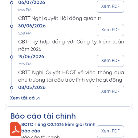
06/07/2026
Xem PDF
5:46 PM
CBTT Nghị quyết Hội đồng quản trị
30/06/2026
Xem PDF
5:58 PM
CBTT ký hợp đồng với Công ty kiểm toán
năm 2026
19/06/2026
Xem PDF
7:26 PM
CBTT Nghị Quyết HĐQT về việc thông qua
chủ trương tái cấu trúc lĩnh vực hoạt động
08/05/2026
Xem PDF
8:15 PM
Xem tất cả
CBTT Điều lệ Công ty sửa đổi bổ sung (En)
08/05/2026
Xem PDF
Báo cáo tài chính
8:15 PM
BCTC riêng Q2.2026 kèm giải trình
CBTT Điều lệ Công ty sửa đổi bổ sung (Vn)
báo cáo
Xem PDF
08/05/2026
Báo cáo tài chính