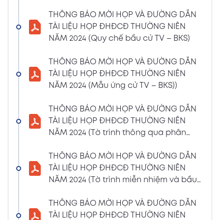
(Phiếu Biểu quyết)
THÔNG BÁO MỜI HỌP VÀ ĐƯỜNG DẪN
02/04/2024
Xem PDF
TÀI LIỆU HỌP ĐHĐCĐ THƯỜNG NIÊN
6:07 PM
NĂM 2024 (Quy chế bầu cử TV – BKS)
THÔNG BÁO MỜI HỌP VÀ ĐƯỜNG DẪN TÀI
LIỆU HỌP ĐHĐCĐ THƯỜNG NIÊN NĂM 2024
THÔNG BÁO MỜI HỌP VÀ ĐƯỜNG DẪN
(Phiếu Bầu bổ sung thành viên BKS)
TÀI LIỆU HỌP ĐHĐCĐ THƯỜNG NIÊN
02/04/2024
NĂM 2024 (Mẫu ứng cử TV – BKS))
Xem PDF
6:07 PM
THÔNG BÁO MỜI HỌP VÀ ĐƯỜNG DẪN TÀI
THÔNG BÁO MỜI HỌP VÀ ĐƯỜNG DẪN
LIỆU HỌP ĐHĐCĐ THƯỜNG NIÊN NĂM 2024
TÀI LIỆU HỌP ĐHĐCĐ THƯỜNG NIÊN
(Dự thảo biên bản họp ĐHĐCĐ)
NĂM 2024 (Tờ trình thông qua phân
02/04/2024
phối lợi nhuận và trả thù lao HĐQT –
Xem PDF
6:07 PM
BKS)
THÔNG BÁO MỜI HỌP VÀ ĐƯỜNG DẪN
THÔNG BÁO MỜI HỌP VÀ ĐƯỜNG DẪN TÀI
TÀI LIỆU HỌP ĐHĐCĐ THƯỜNG NIÊN
LIỆU HỌP ĐHĐCĐ THƯỜNG NIÊN NĂM
NĂM 2024 (Tờ trình miễn nhiệm và bầu
2024(Dự thảo nghị quyết ĐHĐCĐ)
bổ sung TV – BKS)
01/04/2024
THÔNG BÁO MỜI HỌP VÀ ĐƯỜNG DẪN
Xem PDF
4:00 PM
TÀI LIỆU HỌP ĐHĐCĐ THƯỜNG NIÊN