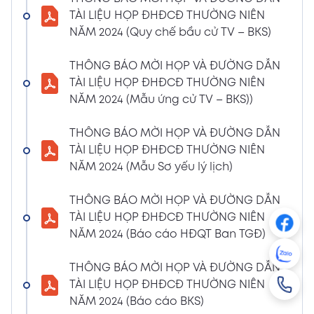
NGHỊ QUYẾT SỐ 01/2024/NQ-HĐQT VỀ VIỆC
TÀI LIỆU HỌP ĐHĐCĐ THƯỜNG NIÊN
GÓP VỐN THÀNH LẬP CÔNG TY TNHH ĐẦU
NĂM 2024 (Quy chế bầu cử TV – BKS)
TƯ VÀ PHÁT TRIỂN HẠ TẦNG CÔNG NGHIỆP
PT
THÔNG BÁO MỜI HỌP VÀ ĐƯỜNG DẪN
08/01/2024
TÀI LIỆU HỌP ĐHĐCĐ THƯỜNG NIÊN
Xem PDF
4:38 PM
NĂM 2024 (Mẫu ứng cử TV – BKS))
THÔNG BÁO 05 VỀ VIỆC THAY ĐỔI GIẤY
CHỨNG NHẬN ĐĂNG KÝ HOẠT ĐỘNG CHI
THÔNG BÁO MỜI HỌP VÀ ĐƯỜNG DẪN
NHÁNH MÃ SỐ 2600106523-002
TÀI LIỆU HỌP ĐHĐCĐ THƯỜNG NIÊN
04/01/2024
NĂM 2024 (Mẫu Sơ yếu lý lịch)
Xem PDF
3:49 PM
THÔNG BÁO MỜI HỌP VÀ ĐƯỜNG DẪN
CBTT VỀ QUYẾT ĐỊNH MIỄN NHIỆM PTGĐ
TÀI LIỆU HỌP ĐHĐCĐ THƯỜNG NIÊN
04/01/2024
Xem PDF
NĂM 2024 (Báo cáo HĐQT Ban TGĐ)
3:49 PM
CBTT VỀ QUYẾT ĐỊNH BỔ NHIỆM PTGĐ KHỐI
THÔNG BÁO MỜI HỌP VÀ ĐƯỜNG DẪN
HỖ TRỢ
TÀI LIỆU HỌP ĐHĐCĐ THƯỜNG NIÊN
18/12/2023
Xem PDF
NĂM 2024 (Báo cáo BKS)
4:48 PM