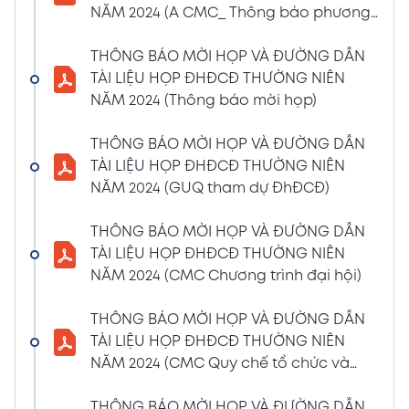
NĂM 2024 (A CMC_ Thông báo phương
CBTT về việc nhận được Đơn từ nhiệm vị trí
thức đề cử ứng cử TV – BKS)
Thành viên Ban Kiểm soát của bà Phan
THÔNG BÁO MỜI HỌP VÀ ĐƯỜNG DẪN
Thùy Giang và bà Nguyễn Hồng Oanh
TÀI LIỆU HỌP ĐHĐCĐ THƯỜNG NIÊN
04/03/2024
Xem PDF
NĂM 2024 (Thông báo mời họp)
11:29 AM
CBTT về việc chốt danh sách cổ đông thực
THÔNG BÁO MỜI HỌP VÀ ĐƯỜNG DẪN
hiện quyền tham dự ĐHĐCĐ thường niên
TÀI LIỆU HỌP ĐHĐCĐ THƯỜNG NIÊN
năm 2024
NĂM 2024 (GUQ tham dự ĐhĐCĐ)
30/01/2024
Xem PDF
6:48 PM
THÔNG BÁO MỜI HỌP VÀ ĐƯỜNG DẪN
BÁO CÁO TÌNH HÌNH QUẢN TRỊ NĂM 2023
TÀI LIỆU HỌP ĐHĐCĐ THƯỜNG NIÊN
17/01/2024
Xem PDF
NĂM 2024 (CMC Chương trình đại hội)
3:19 PM
Nghị quyết HĐQT số 02 về việc CMC thông
THÔNG BÁO MỜI HỌP VÀ ĐƯỜNG DẪN
qua việc chốt ngày đăng ký cuối cùng để
TÀI LIỆU HỌP ĐHĐCĐ THƯỜNG NIÊN
thực hiện quyền nhận lãi Trái Phiếu
NĂM 2024 (CMC Quy chế tổ chức và
12/01/2024
biểu quyết)
Xem PDF
4:35 PM
THÔNG BÁO MỜI HỌP VÀ ĐƯỜNG DẪN