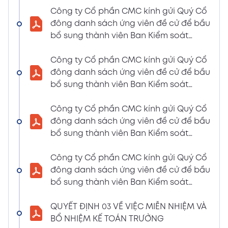
LIỆU HỌP ĐHĐCĐ THƯỜNG NIÊN NĂM 2024
Công ty Cổ phần CMC kính gửi Quý Cổ
(Tờ trình miễn nhiệm và bầu bổ sung TV –
đông danh sách ứng viên đề cử để bầu
BKS)
bổ sung thành viên Ban Kiểm soát
02/04/2024
nhiệm kỳ 2021 – 2026 (Nguyễn Thị Minh
Xem PDF
6:07 PM
Huyền)
Công ty Cổ phần CMC kính gửi Quý Cổ
đông danh sách ứng viên đề cử để bầu
THÔNG BÁO MỜI HỌP VÀ ĐƯỜNG DẪN TÀI
bổ sung thành viên Ban Kiểm soát
LIỆU HỌP ĐHĐCĐ THƯỜNG NIÊN NĂM 2024
nhiệm kỳ 2021 – 2026 (Nguyễn Thị
(A CMC_ Thông báo phương thức đề cử
Huyền)
Công ty Cổ phần CMC kính gửi Quý Cổ
ứng cử TV – BKS)
đông danh sách ứng viên đề cử để bầu
02/04/2024
Xem PDF
bổ sung thành viên Ban Kiểm soát
6:07 PM
nhiệm kỳ 2021 – 2026 (Nguyễn Thị Minh
THÔNG BÁO MỜI HỌP VÀ ĐƯỜNG DẪN TÀI
Huyền)
Công ty Cổ phần CMC kính gửi Quý Cổ
LIỆU HỌP ĐHĐCĐ THƯỜNG NIÊN NĂM 2024
đông danh sách ứng viên đề cử để bầu
(The Biểu quyết)
bổ sung thành viên Ban Kiểm soát
02/04/2024
Xem PDF
nhiệm kỳ 2021 – 2026 (Nguyễn Thị
6:07 PM
Huyền)
QUYẾT ĐỊNH 03 VỀ VIỆC MIỄN NHIỆM VÀ
THÔNG BÁO MỜI HỌP VÀ ĐƯỜNG DẪN TÀI
BỔ NHIỆM KẾ TOÁN TRƯỞNG
LIỆU HỌP ĐHĐCĐ THƯỜNG NIÊN NĂM 2024