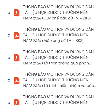
(Phiếu Biểu quyết)
THÔNG BÁO MỜI HỌP VÀ ĐƯỜNG DẪN
02/04/2024
Xem PDF
TÀI LIỆU HỌP ĐHĐCĐ THƯỜNG NIÊN
6:07 PM
NĂM 2024 (Quy chế bầu cử TV – BKS)
THÔNG BÁO MỜI HỌP VÀ ĐƯỜNG DẪN TÀI
LIỆU HỌP ĐHĐCĐ THƯỜNG NIÊN NĂM 2024
THÔNG BÁO MỜI HỌP VÀ ĐƯỜNG DẪN
(Phiếu Bầu bổ sung thành viên BKS)
TÀI LIỆU HỌP ĐHĐCĐ THƯỜNG NIÊN
02/04/2024
NĂM 2024 (Mẫu ứng cử TV – BKS))
Xem PDF
6:07 PM
THÔNG BÁO MỜI HỌP VÀ ĐƯỜNG DẪN TÀI
THÔNG BÁO MỜI HỌP VÀ ĐƯỜNG DẪN
LIỆU HỌP ĐHĐCĐ THƯỜNG NIÊN NĂM 2024
TÀI LIỆU HỌP ĐHĐCĐ THƯỜNG NIÊN
(Dự thảo biên bản họp ĐHĐCĐ)
NĂM 2024 (Tờ trình thông qua phân
02/04/2024
phối lợi nhuận và trả thù lao HĐQT –
Xem PDF
6:07 PM
BKS)
THÔNG BÁO MỜI HỌP VÀ ĐƯỜNG DẪN
THÔNG BÁO MỜI HỌP VÀ ĐƯỜNG DẪN TÀI
TÀI LIỆU HỌP ĐHĐCĐ THƯỜNG NIÊN
LIỆU HỌP ĐHĐCĐ THƯỜNG NIÊN NĂM
NĂM 2024 (Tờ trình miễn nhiệm và bầu
2024(Dự thảo nghị quyết ĐHĐCĐ)
bổ sung TV – BKS)
01/04/2024
THÔNG BÁO MỜI HỌP VÀ ĐƯỜNG DẪN
Xem PDF
4:00 PM
TÀI LIỆU HỌP ĐHĐCĐ THƯỜNG NIÊN