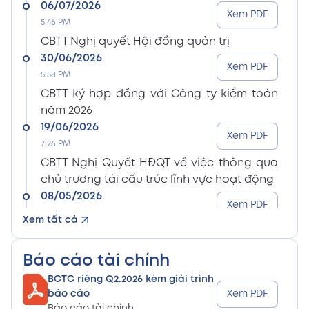
06/07/2026
Xem PDF
5:46 PM
CBTT Nghị quyết Hội đồng quản trị
30/06/2026
Xem PDF
5:58 PM
CBTT ký hợp đồng với Công ty kiểm toán
năm 2026
19/06/2026
Xem PDF
7:26 PM
CBTT Nghị Quyết HĐQT về việc thông qua
chủ trương tái cấu trúc lĩnh vực hoạt động
08/05/2026
Xem PDF
8:15 PM
Xem tất cả
CBTT Điều lệ Công ty sửa đổi bổ sung (En)
08/05/2026
Xem PDF
Báo cáo tài chính
8:15 PM
BCTC riêng Q2.2026 kèm giải trình
CBTT Điều lệ Công ty sửa đổi bổ sung (Vn)
báo cáo
Xem PDF
08/05/2026
Báo cáo tài chính