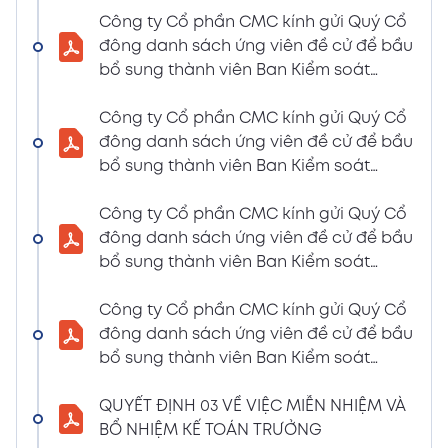
LIỆU HỌP ĐHĐCĐ THƯỜNG NIÊN NĂM 2024
Công ty Cổ phần CMC kính gửi Quý Cổ
(Tờ trình miễn nhiệm và bầu bổ sung TV –
đông danh sách ứng viên đề cử để bầu
BKS)
bổ sung thành viên Ban Kiểm soát
02/04/2024
nhiệm kỳ 2021 – 2026 (Nguyễn Thị Minh
Xem PDF
6:07 PM
Huyền)
Công ty Cổ phần CMC kính gửi Quý Cổ
đông danh sách ứng viên đề cử để bầu
THÔNG BÁO MỜI HỌP VÀ ĐƯỜNG DẪN TÀI
bổ sung thành viên Ban Kiểm soát
LIỆU HỌP ĐHĐCĐ THƯỜNG NIÊN NĂM 2024
nhiệm kỳ 2021 – 2026 (Nguyễn Thị
(A CMC_ Thông báo phương thức đề cử
Huyền)
Công ty Cổ phần CMC kính gửi Quý Cổ
ứng cử TV – BKS)
đông danh sách ứng viên đề cử để bầu
02/04/2024
Xem PDF
bổ sung thành viên Ban Kiểm soát
6:07 PM
nhiệm kỳ 2021 – 2026 (Nguyễn Thị Minh
THÔNG BÁO MỜI HỌP VÀ ĐƯỜNG DẪN TÀI
Huyền)
Công ty Cổ phần CMC kính gửi Quý Cổ
LIỆU HỌP ĐHĐCĐ THƯỜNG NIÊN NĂM 2024
đông danh sách ứng viên đề cử để bầu
(The Biểu quyết)
bổ sung thành viên Ban Kiểm soát
02/04/2024
Xem PDF
nhiệm kỳ 2021 – 2026 (Nguyễn Thị
6:07 PM
Huyền)
QUYẾT ĐỊNH 03 VỀ VIỆC MIỄN NHIỆM VÀ
THÔNG BÁO MỜI HỌP VÀ ĐƯỜNG DẪN TÀI
BỔ NHIỆM KẾ TOÁN TRƯỞNG
LIỆU HỌP ĐHĐCĐ THƯỜNG NIÊN NĂM 2024