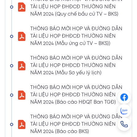
NGHỊ QUYẾT SỐ 01/2024/NQ-HĐQT VỀ VIỆC
TÀI LIỆU HỌP ĐHĐCĐ THƯỜNG NIÊN
GÓP VỐN THÀNH LẬP CÔNG TY TNHH ĐẦU
NĂM 2024 (Quy chế bầu cử TV – BKS)
TƯ VÀ PHÁT TRIỂN HẠ TẦNG CÔNG NGHIỆP
PT
THÔNG BÁO MỜI HỌP VÀ ĐƯỜNG DẪN
08/01/2024
TÀI LIỆU HỌP ĐHĐCĐ THƯỜNG NIÊN
Xem PDF
4:38 PM
NĂM 2024 (Mẫu ứng cử TV – BKS))
THÔNG BÁO 05 VỀ VIỆC THAY ĐỔI GIẤY
CHỨNG NHẬN ĐĂNG KÝ HOẠT ĐỘNG CHI
THÔNG BÁO MỜI HỌP VÀ ĐƯỜNG DẪN
NHÁNH MÃ SỐ 2600106523-002
TÀI LIỆU HỌP ĐHĐCĐ THƯỜNG NIÊN
04/01/2024
NĂM 2024 (Mẫu Sơ yếu lý lịch)
Xem PDF
3:49 PM
THÔNG BÁO MỜI HỌP VÀ ĐƯỜNG DẪN
CBTT VỀ QUYẾT ĐỊNH MIỄN NHIỆM PTGĐ
TÀI LIỆU HỌP ĐHĐCĐ THƯỜNG NIÊN
04/01/2024
Xem PDF
NĂM 2024 (Báo cáo HĐQT Ban TGĐ)
3:49 PM
CBTT VỀ QUYẾT ĐỊNH BỔ NHIỆM PTGĐ KHỐI
THÔNG BÁO MỜI HỌP VÀ ĐƯỜNG DẪN
HỖ TRỢ
TÀI LIỆU HỌP ĐHĐCĐ THƯỜNG NIÊN
18/12/2023
Xem PDF
NĂM 2024 (Báo cáo BKS)
4:48 PM