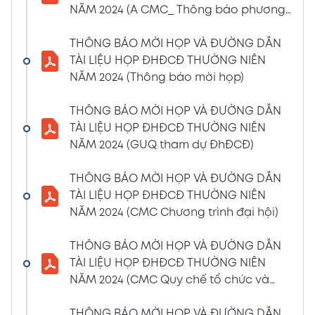
NĂM 2024 (A CMC_ Thông báo phương
CBTT về việc nhận được Đơn từ nhiệm vị trí
thức đề cử ứng cử TV – BKS)
Thành viên Ban Kiểm soát của bà Phan
THÔNG BÁO MỜI HỌP VÀ ĐƯỜNG DẪN
Thùy Giang và bà Nguyễn Hồng Oanh
TÀI LIỆU HỌP ĐHĐCĐ THƯỜNG NIÊN
04/03/2024
Xem PDF
NĂM 2024 (Thông báo mời họp)
11:29 AM
CBTT về việc chốt danh sách cổ đông thực
THÔNG BÁO MỜI HỌP VÀ ĐƯỜNG DẪN
hiện quyền tham dự ĐHĐCĐ thường niên
TÀI LIỆU HỌP ĐHĐCĐ THƯỜNG NIÊN
năm 2024
NĂM 2024 (GUQ tham dự ĐhĐCĐ)
30/01/2024
Xem PDF
6:48 PM
THÔNG BÁO MỜI HỌP VÀ ĐƯỜNG DẪN
BÁO CÁO TÌNH HÌNH QUẢN TRỊ NĂM 2023
TÀI LIỆU HỌP ĐHĐCĐ THƯỜNG NIÊN
17/01/2024
Xem PDF
NĂM 2024 (CMC Chương trình đại hội)
3:19 PM
Nghị quyết HĐQT số 02 về việc CMC thông
THÔNG BÁO MỜI HỌP VÀ ĐƯỜNG DẪN
qua việc chốt ngày đăng ký cuối cùng để
TÀI LIỆU HỌP ĐHĐCĐ THƯỜNG NIÊN
thực hiện quyền nhận lãi Trái Phiếu
NĂM 2024 (CMC Quy chế tổ chức và
12/01/2024
biểu quyết)
Xem PDF
4:35 PM
THÔNG BÁO MỜI HỌP VÀ ĐƯỜNG DẪN