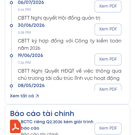
06/07/2026
Xem PDF
5:46 PM
CBTT Nghị quyết Hội đồng quản trị
30/06/2026
Xem PDF
5:58 PM
CBTT ký hợp đồng với Công ty kiểm toán
năm 2026
19/06/2026
Xem PDF
7:26 PM
CBTT Nghị Quyết HĐQT về việc thông qua
chủ trương tái cấu trúc lĩnh vực hoạt động
08/05/2026
Xem PDF
8:15 PM
Xem tất cả
CBTT Điều lệ Công ty sửa đổi bổ sung (En)
08/05/2026
Xem PDF
Báo cáo tài chính
8:15 PM
BCTC riêng Q2.2026 kèm giải trình
CBTT Điều lệ Công ty sửa đổi bổ sung (Vn)
báo cáo
Xem PDF
08/05/2026
Báo cáo tài chính