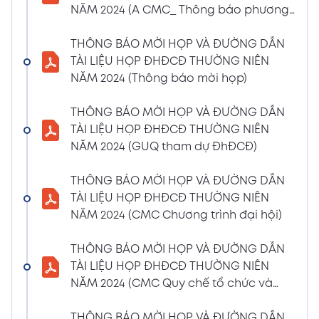
NĂM 2024 (A CMC_ Thông báo phương
CBTT về việc nhận được Đơn từ nhiệm vị trí
thức đề cử ứng cử TV – BKS)
Thành viên Ban Kiểm soát của bà Phan
THÔNG BÁO MỜI HỌP VÀ ĐƯỜNG DẪN
Thùy Giang và bà Nguyễn Hồng Oanh
TÀI LIỆU HỌP ĐHĐCĐ THƯỜNG NIÊN
04/03/2024
Xem PDF
NĂM 2024 (Thông báo mời họp)
11:29 AM
CBTT về việc chốt danh sách cổ đông thực
THÔNG BÁO MỜI HỌP VÀ ĐƯỜNG DẪN
hiện quyền tham dự ĐHĐCĐ thường niên
TÀI LIỆU HỌP ĐHĐCĐ THƯỜNG NIÊN
năm 2024
NĂM 2024 (GUQ tham dự ĐhĐCĐ)
30/01/2024
Xem PDF
6:48 PM
THÔNG BÁO MỜI HỌP VÀ ĐƯỜNG DẪN
BÁO CÁO TÌNH HÌNH QUẢN TRỊ NĂM 2023
TÀI LIỆU HỌP ĐHĐCĐ THƯỜNG NIÊN
17/01/2024
Xem PDF
NĂM 2024 (CMC Chương trình đại hội)
3:19 PM
Nghị quyết HĐQT số 02 về việc CMC thông
THÔNG BÁO MỜI HỌP VÀ ĐƯỜNG DẪN
qua việc chốt ngày đăng ký cuối cùng để
TÀI LIỆU HỌP ĐHĐCĐ THƯỜNG NIÊN
thực hiện quyền nhận lãi Trái Phiếu
NĂM 2024 (CMC Quy chế tổ chức và
12/01/2024
biểu quyết)
Xem PDF
4:35 PM
THÔNG BÁO MỜI HỌP VÀ ĐƯỜNG DẪN