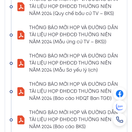
NGHỊ QUYẾT SỐ 01/2024/NQ-HĐQT VỀ VIỆC
TÀI LIỆU HỌP ĐHĐCĐ THƯỜNG NIÊN
GÓP VỐN THÀNH LẬP CÔNG TY TNHH ĐẦU
NĂM 2024 (Quy chế bầu cử TV – BKS)
TƯ VÀ PHÁT TRIỂN HẠ TẦNG CÔNG NGHIỆP
PT
THÔNG BÁO MỜI HỌP VÀ ĐƯỜNG DẪN
08/01/2024
TÀI LIỆU HỌP ĐHĐCĐ THƯỜNG NIÊN
Xem PDF
4:38 PM
NĂM 2024 (Mẫu ứng cử TV – BKS))
THÔNG BÁO 05 VỀ VIỆC THAY ĐỔI GIẤY
CHỨNG NHẬN ĐĂNG KÝ HOẠT ĐỘNG CHI
THÔNG BÁO MỜI HỌP VÀ ĐƯỜNG DẪN
NHÁNH MÃ SỐ 2600106523-002
TÀI LIỆU HỌP ĐHĐCĐ THƯỜNG NIÊN
04/01/2024
NĂM 2024 (Mẫu Sơ yếu lý lịch)
Xem PDF
3:49 PM
THÔNG BÁO MỜI HỌP VÀ ĐƯỜNG DẪN
CBTT VỀ QUYẾT ĐỊNH MIỄN NHIỆM PTGĐ
TÀI LIỆU HỌP ĐHĐCĐ THƯỜNG NIÊN
04/01/2024
Xem PDF
NĂM 2024 (Báo cáo HĐQT Ban TGĐ)
3:49 PM
CBTT VỀ QUYẾT ĐỊNH BỔ NHIỆM PTGĐ KHỐI
THÔNG BÁO MỜI HỌP VÀ ĐƯỜNG DẪN
HỖ TRỢ
TÀI LIỆU HỌP ĐHĐCĐ THƯỜNG NIÊN
18/12/2023
Xem PDF
NĂM 2024 (Báo cáo BKS)
4:48 PM