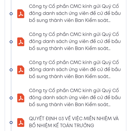
LIỆU HỌP ĐHĐCĐ THƯỜNG NIÊN NĂM 2024
Công ty Cổ phần CMC kính gửi Quý Cổ
(Tờ trình miễn nhiệm và bầu bổ sung TV –
đông danh sách ứng viên đề cử để bầu
BKS)
bổ sung thành viên Ban Kiểm soát
02/04/2024
nhiệm kỳ 2021 – 2026 (Nguyễn Thị Minh
Xem PDF
6:07 PM
Huyền)
Công ty Cổ phần CMC kính gửi Quý Cổ
đông danh sách ứng viên đề cử để bầu
THÔNG BÁO MỜI HỌP VÀ ĐƯỜNG DẪN TÀI
bổ sung thành viên Ban Kiểm soát
LIỆU HỌP ĐHĐCĐ THƯỜNG NIÊN NĂM 2024
nhiệm kỳ 2021 – 2026 (Nguyễn Thị
(A CMC_ Thông báo phương thức đề cử
Huyền)
Công ty Cổ phần CMC kính gửi Quý Cổ
ứng cử TV – BKS)
đông danh sách ứng viên đề cử để bầu
02/04/2024
Xem PDF
bổ sung thành viên Ban Kiểm soát
6:07 PM
nhiệm kỳ 2021 – 2026 (Nguyễn Thị Minh
THÔNG BÁO MỜI HỌP VÀ ĐƯỜNG DẪN TÀI
Huyền)
Công ty Cổ phần CMC kính gửi Quý Cổ
LIỆU HỌP ĐHĐCĐ THƯỜNG NIÊN NĂM 2024
đông danh sách ứng viên đề cử để bầu
(The Biểu quyết)
bổ sung thành viên Ban Kiểm soát
02/04/2024
Xem PDF
nhiệm kỳ 2021 – 2026 (Nguyễn Thị
6:07 PM
Huyền)
QUYẾT ĐỊNH 03 VỀ VIỆC MIỄN NHIỆM VÀ
THÔNG BÁO MỜI HỌP VÀ ĐƯỜNG DẪN TÀI
BỔ NHIỆM KẾ TOÁN TRƯỞNG
LIỆU HỌP ĐHĐCĐ THƯỜNG NIÊN NĂM 2024