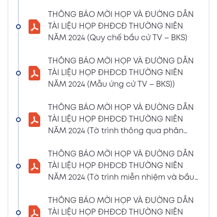
(Phiếu Biểu quyết)
THÔNG BÁO MỜI HỌP VÀ ĐƯỜNG DẪN
02/04/2024
Xem PDF
TÀI LIỆU HỌP ĐHĐCĐ THƯỜNG NIÊN
6:07 PM
NĂM 2024 (Quy chế bầu cử TV – BKS)
THÔNG BÁO MỜI HỌP VÀ ĐƯỜNG DẪN TÀI
LIỆU HỌP ĐHĐCĐ THƯỜNG NIÊN NĂM 2024
THÔNG BÁO MỜI HỌP VÀ ĐƯỜNG DẪN
(Phiếu Bầu bổ sung thành viên BKS)
TÀI LIỆU HỌP ĐHĐCĐ THƯỜNG NIÊN
02/04/2024
NĂM 2024 (Mẫu ứng cử TV – BKS))
Xem PDF
6:07 PM
THÔNG BÁO MỜI HỌP VÀ ĐƯỜNG DẪN TÀI
THÔNG BÁO MỜI HỌP VÀ ĐƯỜNG DẪN
LIỆU HỌP ĐHĐCĐ THƯỜNG NIÊN NĂM 2024
TÀI LIỆU HỌP ĐHĐCĐ THƯỜNG NIÊN
(Dự thảo biên bản họp ĐHĐCĐ)
NĂM 2024 (Tờ trình thông qua phân
02/04/2024
phối lợi nhuận và trả thù lao HĐQT –
Xem PDF
6:07 PM
BKS)
THÔNG BÁO MỜI HỌP VÀ ĐƯỜNG DẪN
THÔNG BÁO MỜI HỌP VÀ ĐƯỜNG DẪN TÀI
TÀI LIỆU HỌP ĐHĐCĐ THƯỜNG NIÊN
LIỆU HỌP ĐHĐCĐ THƯỜNG NIÊN NĂM
NĂM 2024 (Tờ trình miễn nhiệm và bầu
2024(Dự thảo nghị quyết ĐHĐCĐ)
bổ sung TV – BKS)
01/04/2024
THÔNG BÁO MỜI HỌP VÀ ĐƯỜNG DẪN
Xem PDF
4:00 PM
TÀI LIỆU HỌP ĐHĐCĐ THƯỜNG NIÊN