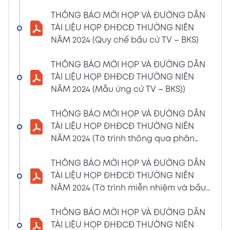
(Phiếu Biểu quyết)
THÔNG BÁO MỜI HỌP VÀ ĐƯỜNG DẪN
02/04/2024
Xem PDF
TÀI LIỆU HỌP ĐHĐCĐ THƯỜNG NIÊN
6:07 PM
NĂM 2024 (Quy chế bầu cử TV – BKS)
THÔNG BÁO MỜI HỌP VÀ ĐƯỜNG DẪN TÀI
LIỆU HỌP ĐHĐCĐ THƯỜNG NIÊN NĂM 2024
THÔNG BÁO MỜI HỌP VÀ ĐƯỜNG DẪN
(Phiếu Bầu bổ sung thành viên BKS)
TÀI LIỆU HỌP ĐHĐCĐ THƯỜNG NIÊN
02/04/2024
NĂM 2024 (Mẫu ứng cử TV – BKS))
Xem PDF
6:07 PM
THÔNG BÁO MỜI HỌP VÀ ĐƯỜNG DẪN TÀI
THÔNG BÁO MỜI HỌP VÀ ĐƯỜNG DẪN
LIỆU HỌP ĐHĐCĐ THƯỜNG NIÊN NĂM 2024
TÀI LIỆU HỌP ĐHĐCĐ THƯỜNG NIÊN
(Dự thảo biên bản họp ĐHĐCĐ)
NĂM 2024 (Tờ trình thông qua phân
02/04/2024
phối lợi nhuận và trả thù lao HĐQT –
Xem PDF
6:07 PM
BKS)
THÔNG BÁO MỜI HỌP VÀ ĐƯỜNG DẪN
THÔNG BÁO MỜI HỌP VÀ ĐƯỜNG DẪN TÀI
TÀI LIỆU HỌP ĐHĐCĐ THƯỜNG NIÊN
LIỆU HỌP ĐHĐCĐ THƯỜNG NIÊN NĂM
NĂM 2024 (Tờ trình miễn nhiệm và bầu
2024(Dự thảo nghị quyết ĐHĐCĐ)
bổ sung TV – BKS)
01/04/2024
THÔNG BÁO MỜI HỌP VÀ ĐƯỜNG DẪN
Xem PDF
4:00 PM
TÀI LIỆU HỌP ĐHĐCĐ THƯỜNG NIÊN