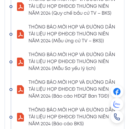
NGHỊ QUYẾT SỐ 01/2024/NQ-HĐQT VỀ VIỆC
TÀI LIỆU HỌP ĐHĐCĐ THƯỜNG NIÊN
GÓP VỐN THÀNH LẬP CÔNG TY TNHH ĐẦU
NĂM 2024 (Quy chế bầu cử TV – BKS)
TƯ VÀ PHÁT TRIỂN HẠ TẦNG CÔNG NGHIỆP
PT
THÔNG BÁO MỜI HỌP VÀ ĐƯỜNG DẪN
08/01/2024
TÀI LIỆU HỌP ĐHĐCĐ THƯỜNG NIÊN
Xem PDF
4:38 PM
NĂM 2024 (Mẫu ứng cử TV – BKS))
THÔNG BÁO 05 VỀ VIỆC THAY ĐỔI GIẤY
CHỨNG NHẬN ĐĂNG KÝ HOẠT ĐỘNG CHI
THÔNG BÁO MỜI HỌP VÀ ĐƯỜNG DẪN
NHÁNH MÃ SỐ 2600106523-002
TÀI LIỆU HỌP ĐHĐCĐ THƯỜNG NIÊN
04/01/2024
NĂM 2024 (Mẫu Sơ yếu lý lịch)
Xem PDF
3:49 PM
THÔNG BÁO MỜI HỌP VÀ ĐƯỜNG DẪN
CBTT VỀ QUYẾT ĐỊNH MIỄN NHIỆM PTGĐ
TÀI LIỆU HỌP ĐHĐCĐ THƯỜNG NIÊN
04/01/2024
Xem PDF
NĂM 2024 (Báo cáo HĐQT Ban TGĐ)
3:49 PM
CBTT VỀ QUYẾT ĐỊNH BỔ NHIỆM PTGĐ KHỐI
THÔNG BÁO MỜI HỌP VÀ ĐƯỜNG DẪN
HỖ TRỢ
TÀI LIỆU HỌP ĐHĐCĐ THƯỜNG NIÊN
18/12/2023
Xem PDF
NĂM 2024 (Báo cáo BKS)
4:48 PM