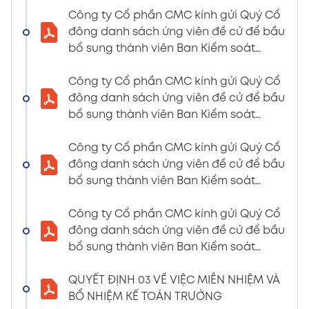
LIỆU HỌP ĐHĐCĐ THƯỜNG NIÊN NĂM 2024
Công ty Cổ phần CMC kính gửi Quý Cổ
(Tờ trình miễn nhiệm và bầu bổ sung TV –
đông danh sách ứng viên đề cử để bầu
BKS)
bổ sung thành viên Ban Kiểm soát
02/04/2024
nhiệm kỳ 2021 – 2026 (Nguyễn Thị Minh
Xem PDF
6:07 PM
Huyền)
Công ty Cổ phần CMC kính gửi Quý Cổ
đông danh sách ứng viên đề cử để bầu
THÔNG BÁO MỜI HỌP VÀ ĐƯỜNG DẪN TÀI
bổ sung thành viên Ban Kiểm soát
LIỆU HỌP ĐHĐCĐ THƯỜNG NIÊN NĂM 2024
nhiệm kỳ 2021 – 2026 (Nguyễn Thị
(A CMC_ Thông báo phương thức đề cử
Huyền)
Công ty Cổ phần CMC kính gửi Quý Cổ
ứng cử TV – BKS)
đông danh sách ứng viên đề cử để bầu
02/04/2024
Xem PDF
bổ sung thành viên Ban Kiểm soát
6:07 PM
nhiệm kỳ 2021 – 2026 (Nguyễn Thị Minh
THÔNG BÁO MỜI HỌP VÀ ĐƯỜNG DẪN TÀI
Huyền)
Công ty Cổ phần CMC kính gửi Quý Cổ
LIỆU HỌP ĐHĐCĐ THƯỜNG NIÊN NĂM 2024
đông danh sách ứng viên đề cử để bầu
(The Biểu quyết)
bổ sung thành viên Ban Kiểm soát
02/04/2024
Xem PDF
nhiệm kỳ 2021 – 2026 (Nguyễn Thị
6:07 PM
Huyền)
QUYẾT ĐỊNH 03 VỀ VIỆC MIỄN NHIỆM VÀ
THÔNG BÁO MỜI HỌP VÀ ĐƯỜNG DẪN TÀI
BỔ NHIỆM KẾ TOÁN TRƯỞNG
LIỆU HỌP ĐHĐCĐ THƯỜNG NIÊN NĂM 2024