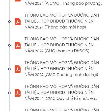
NĂM 2024 (A CMC_ Thông báo phương
CBTT về việc nhận được Đơn từ nhiệm vị trí
thức đề cử ứng cử TV – BKS)
Thành viên Ban Kiểm soát của bà Phan
THÔNG BÁO MỜI HỌP VÀ ĐƯỜNG DẪN
Thùy Giang và bà Nguyễn Hồng Oanh
TÀI LIỆU HỌP ĐHĐCĐ THƯỜNG NIÊN
04/03/2024
Xem PDF
NĂM 2024 (Thông báo mời họp)
11:29 AM
CBTT về việc chốt danh sách cổ đông thực
THÔNG BÁO MỜI HỌP VÀ ĐƯỜNG DẪN
hiện quyền tham dự ĐHĐCĐ thường niên
TÀI LIỆU HỌP ĐHĐCĐ THƯỜNG NIÊN
năm 2024
NĂM 2024 (GUQ tham dự ĐhĐCĐ)
30/01/2024
Xem PDF
6:48 PM
THÔNG BÁO MỜI HỌP VÀ ĐƯỜNG DẪN
BÁO CÁO TÌNH HÌNH QUẢN TRỊ NĂM 2023
TÀI LIỆU HỌP ĐHĐCĐ THƯỜNG NIÊN
17/01/2024
Xem PDF
NĂM 2024 (CMC Chương trình đại hội)
3:19 PM
Nghị quyết HĐQT số 02 về việc CMC thông
THÔNG BÁO MỜI HỌP VÀ ĐƯỜNG DẪN
qua việc chốt ngày đăng ký cuối cùng để
TÀI LIỆU HỌP ĐHĐCĐ THƯỜNG NIÊN
thực hiện quyền nhận lãi Trái Phiếu
NĂM 2024 (CMC Quy chế tổ chức và
12/01/2024
biểu quyết)
Xem PDF
4:35 PM
THÔNG BÁO MỜI HỌP VÀ ĐƯỜNG DẪN