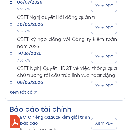
06/07/2026
Xem PDF
5:46 PM
CBTT Nghị quyết Hội đồng quản trị
30/06/2026
Xem PDF
5:58 PM
CBTT ký hợp đồng với Công ty kiểm toán
năm 2026
19/06/2026
Xem PDF
7:26 PM
CBTT Nghị Quyết HĐQT về việc thông qua
chủ trương tái cấu trúc lĩnh vực hoạt động
08/05/2026
Xem PDF
8:15 PM
Xem tất cả
CBTT Điều lệ Công ty sửa đổi bổ sung (En)
08/05/2026
Xem PDF
Báo cáo tài chính
8:15 PM
BCTC riêng Q2.2026 kèm giải trình
CBTT Điều lệ Công ty sửa đổi bổ sung (Vn)
báo cáo
Xem PDF
08/05/2026
Báo cáo tài chính