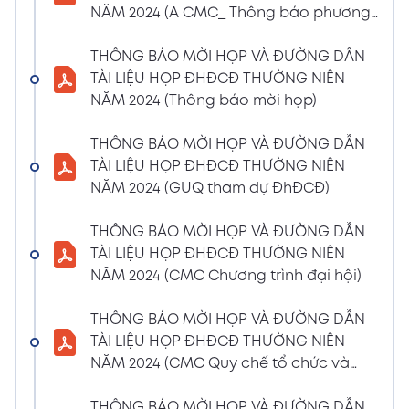
NĂM 2024 (A CMC_ Thông báo phương
CBTT về việc nhận được Đơn từ nhiệm vị trí
thức đề cử ứng cử TV – BKS)
Thành viên Ban Kiểm soát của bà Phan
THÔNG BÁO MỜI HỌP VÀ ĐƯỜNG DẪN
Thùy Giang và bà Nguyễn Hồng Oanh
TÀI LIỆU HỌP ĐHĐCĐ THƯỜNG NIÊN
04/03/2024
Xem PDF
NĂM 2024 (Thông báo mời họp)
11:29 AM
CBTT về việc chốt danh sách cổ đông thực
THÔNG BÁO MỜI HỌP VÀ ĐƯỜNG DẪN
hiện quyền tham dự ĐHĐCĐ thường niên
TÀI LIỆU HỌP ĐHĐCĐ THƯỜNG NIÊN
năm 2024
NĂM 2024 (GUQ tham dự ĐhĐCĐ)
30/01/2024
Xem PDF
6:48 PM
THÔNG BÁO MỜI HỌP VÀ ĐƯỜNG DẪN
BÁO CÁO TÌNH HÌNH QUẢN TRỊ NĂM 2023
TÀI LIỆU HỌP ĐHĐCĐ THƯỜNG NIÊN
17/01/2024
Xem PDF
NĂM 2024 (CMC Chương trình đại hội)
3:19 PM
Nghị quyết HĐQT số 02 về việc CMC thông
THÔNG BÁO MỜI HỌP VÀ ĐƯỜNG DẪN
qua việc chốt ngày đăng ký cuối cùng để
TÀI LIỆU HỌP ĐHĐCĐ THƯỜNG NIÊN
thực hiện quyền nhận lãi Trái Phiếu
NĂM 2024 (CMC Quy chế tổ chức và
12/01/2024
biểu quyết)
Xem PDF
4:35 PM
THÔNG BÁO MỜI HỌP VÀ ĐƯỜNG DẪN