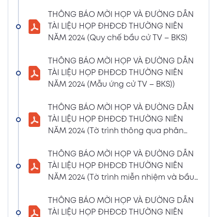
(Phiếu Biểu quyết)
THÔNG BÁO MỜI HỌP VÀ ĐƯỜNG DẪN
02/04/2024
Xem PDF
TÀI LIỆU HỌP ĐHĐCĐ THƯỜNG NIÊN
6:07 PM
NĂM 2024 (Quy chế bầu cử TV – BKS)
THÔNG BÁO MỜI HỌP VÀ ĐƯỜNG DẪN TÀI
LIỆU HỌP ĐHĐCĐ THƯỜNG NIÊN NĂM 2024
THÔNG BÁO MỜI HỌP VÀ ĐƯỜNG DẪN
(Phiếu Bầu bổ sung thành viên BKS)
TÀI LIỆU HỌP ĐHĐCĐ THƯỜNG NIÊN
02/04/2024
NĂM 2024 (Mẫu ứng cử TV – BKS))
Xem PDF
6:07 PM
THÔNG BÁO MỜI HỌP VÀ ĐƯỜNG DẪN TÀI
THÔNG BÁO MỜI HỌP VÀ ĐƯỜNG DẪN
LIỆU HỌP ĐHĐCĐ THƯỜNG NIÊN NĂM 2024
TÀI LIỆU HỌP ĐHĐCĐ THƯỜNG NIÊN
(Dự thảo biên bản họp ĐHĐCĐ)
NĂM 2024 (Tờ trình thông qua phân
02/04/2024
phối lợi nhuận và trả thù lao HĐQT –
Xem PDF
6:07 PM
BKS)
THÔNG BÁO MỜI HỌP VÀ ĐƯỜNG DẪN
THÔNG BÁO MỜI HỌP VÀ ĐƯỜNG DẪN TÀI
TÀI LIỆU HỌP ĐHĐCĐ THƯỜNG NIÊN
LIỆU HỌP ĐHĐCĐ THƯỜNG NIÊN NĂM
NĂM 2024 (Tờ trình miễn nhiệm và bầu
2024(Dự thảo nghị quyết ĐHĐCĐ)
bổ sung TV – BKS)
01/04/2024
THÔNG BÁO MỜI HỌP VÀ ĐƯỜNG DẪN
Xem PDF
4:00 PM
TÀI LIỆU HỌP ĐHĐCĐ THƯỜNG NIÊN