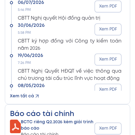
06/07/2026
Xem PDF
5:46 PM
CBTT Nghị quyết Hội đồng quản trị
30/06/2026
Xem PDF
5:58 PM
CBTT ký hợp đồng với Công ty kiểm toán
năm 2026
19/06/2026
Xem PDF
7:26 PM
CBTT Nghị Quyết HĐQT về việc thông qua
chủ trương tái cấu trúc lĩnh vực hoạt động
08/05/2026
Xem PDF
8:15 PM
Xem tất cả
CBTT Điều lệ Công ty sửa đổi bổ sung (En)
08/05/2026
Xem PDF
Báo cáo tài chính
8:15 PM
BCTC riêng Q2.2026 kèm giải trình
CBTT Điều lệ Công ty sửa đổi bổ sung (Vn)
báo cáo
Xem PDF
08/05/2026
Báo cáo tài chính