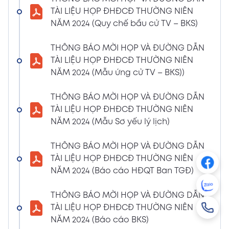
NGHỊ QUYẾT SỐ 01/2024/NQ-HĐQT VỀ VIỆC
TÀI LIỆU HỌP ĐHĐCĐ THƯỜNG NIÊN
GÓP VỐN THÀNH LẬP CÔNG TY TNHH ĐẦU
NĂM 2024 (Quy chế bầu cử TV – BKS)
TƯ VÀ PHÁT TRIỂN HẠ TẦNG CÔNG NGHIỆP
PT
THÔNG BÁO MỜI HỌP VÀ ĐƯỜNG DẪN
08/01/2024
TÀI LIỆU HỌP ĐHĐCĐ THƯỜNG NIÊN
Xem PDF
4:38 PM
NĂM 2024 (Mẫu ứng cử TV – BKS))
THÔNG BÁO 05 VỀ VIỆC THAY ĐỔI GIẤY
CHỨNG NHẬN ĐĂNG KÝ HOẠT ĐỘNG CHI
THÔNG BÁO MỜI HỌP VÀ ĐƯỜNG DẪN
NHÁNH MÃ SỐ 2600106523-002
TÀI LIỆU HỌP ĐHĐCĐ THƯỜNG NIÊN
04/01/2024
NĂM 2024 (Mẫu Sơ yếu lý lịch)
Xem PDF
3:49 PM
THÔNG BÁO MỜI HỌP VÀ ĐƯỜNG DẪN
CBTT VỀ QUYẾT ĐỊNH MIỄN NHIỆM PTGĐ
TÀI LIỆU HỌP ĐHĐCĐ THƯỜNG NIÊN
04/01/2024
Xem PDF
NĂM 2024 (Báo cáo HĐQT Ban TGĐ)
3:49 PM
CBTT VỀ QUYẾT ĐỊNH BỔ NHIỆM PTGĐ KHỐI
THÔNG BÁO MỜI HỌP VÀ ĐƯỜNG DẪN
HỖ TRỢ
TÀI LIỆU HỌP ĐHĐCĐ THƯỜNG NIÊN
18/12/2023
Xem PDF
NĂM 2024 (Báo cáo BKS)
4:48 PM