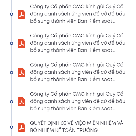
LIỆU HỌP ĐHĐCĐ THƯỜNG NIÊN NĂM 2024
Công ty Cổ phần CMC kính gửi Quý Cổ
(Tờ trình miễn nhiệm và bầu bổ sung TV –
đông danh sách ứng viên đề cử để bầu
BKS)
bổ sung thành viên Ban Kiểm soát
02/04/2024
nhiệm kỳ 2021 – 2026 (Nguyễn Thị Minh
Xem PDF
6:07 PM
Huyền)
Công ty Cổ phần CMC kính gửi Quý Cổ
đông danh sách ứng viên đề cử để bầu
THÔNG BÁO MỜI HỌP VÀ ĐƯỜNG DẪN TÀI
bổ sung thành viên Ban Kiểm soát
LIỆU HỌP ĐHĐCĐ THƯỜNG NIÊN NĂM 2024
nhiệm kỳ 2021 – 2026 (Nguyễn Thị
(A CMC_ Thông báo phương thức đề cử
Huyền)
Công ty Cổ phần CMC kính gửi Quý Cổ
ứng cử TV – BKS)
đông danh sách ứng viên đề cử để bầu
02/04/2024
Xem PDF
bổ sung thành viên Ban Kiểm soát
6:07 PM
nhiệm kỳ 2021 – 2026 (Nguyễn Thị Minh
THÔNG BÁO MỜI HỌP VÀ ĐƯỜNG DẪN TÀI
Huyền)
Công ty Cổ phần CMC kính gửi Quý Cổ
LIỆU HỌP ĐHĐCĐ THƯỜNG NIÊN NĂM 2024
đông danh sách ứng viên đề cử để bầu
(The Biểu quyết)
bổ sung thành viên Ban Kiểm soát
02/04/2024
Xem PDF
nhiệm kỳ 2021 – 2026 (Nguyễn Thị
6:07 PM
Huyền)
QUYẾT ĐỊNH 03 VỀ VIỆC MIỄN NHIỆM VÀ
THÔNG BÁO MỜI HỌP VÀ ĐƯỜNG DẪN TÀI
BỔ NHIỆM KẾ TOÁN TRƯỞNG
LIỆU HỌP ĐHĐCĐ THƯỜNG NIÊN NĂM 2024