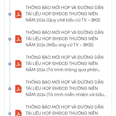
(Phiếu Biểu quyết)
THÔNG BÁO MỜI HỌP VÀ ĐƯỜNG DẪN
02/04/2024
Xem PDF
TÀI LIỆU HỌP ĐHĐCĐ THƯỜNG NIÊN
6:07 PM
NĂM 2024 (Quy chế bầu cử TV – BKS)
THÔNG BÁO MỜI HỌP VÀ ĐƯỜNG DẪN TÀI
LIỆU HỌP ĐHĐCĐ THƯỜNG NIÊN NĂM 2024
THÔNG BÁO MỜI HỌP VÀ ĐƯỜNG DẪN
(Phiếu Bầu bổ sung thành viên BKS)
TÀI LIỆU HỌP ĐHĐCĐ THƯỜNG NIÊN
02/04/2024
NĂM 2024 (Mẫu ứng cử TV – BKS))
Xem PDF
6:07 PM
THÔNG BÁO MỜI HỌP VÀ ĐƯỜNG DẪN TÀI
THÔNG BÁO MỜI HỌP VÀ ĐƯỜNG DẪN
LIỆU HỌP ĐHĐCĐ THƯỜNG NIÊN NĂM 2024
TÀI LIỆU HỌP ĐHĐCĐ THƯỜNG NIÊN
(Dự thảo biên bản họp ĐHĐCĐ)
NĂM 2024 (Tờ trình thông qua phân
02/04/2024
phối lợi nhuận và trả thù lao HĐQT –
Xem PDF
6:07 PM
BKS)
THÔNG BÁO MỜI HỌP VÀ ĐƯỜNG DẪN
THÔNG BÁO MỜI HỌP VÀ ĐƯỜNG DẪN TÀI
TÀI LIỆU HỌP ĐHĐCĐ THƯỜNG NIÊN
LIỆU HỌP ĐHĐCĐ THƯỜNG NIÊN NĂM
NĂM 2024 (Tờ trình miễn nhiệm và bầu
2024(Dự thảo nghị quyết ĐHĐCĐ)
bổ sung TV – BKS)
01/04/2024
THÔNG BÁO MỜI HỌP VÀ ĐƯỜNG DẪN
Xem PDF
4:00 PM
TÀI LIỆU HỌP ĐHĐCĐ THƯỜNG NIÊN