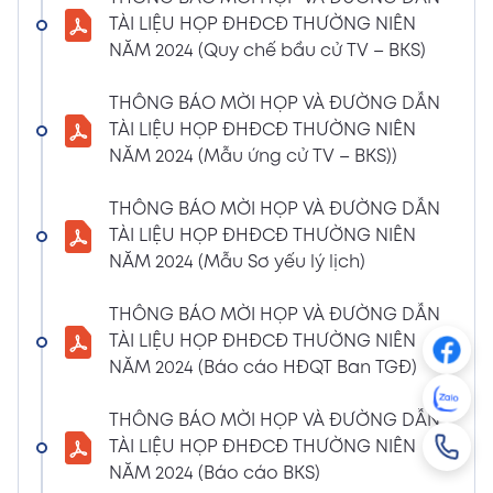
NGHỊ QUYẾT SỐ 01/2024/NQ-HĐQT VỀ VIỆC
TÀI LIỆU HỌP ĐHĐCĐ THƯỜNG NIÊN
GÓP VỐN THÀNH LẬP CÔNG TY TNHH ĐẦU
NĂM 2024 (Quy chế bầu cử TV – BKS)
TƯ VÀ PHÁT TRIỂN HẠ TẦNG CÔNG NGHIỆP
PT
THÔNG BÁO MỜI HỌP VÀ ĐƯỜNG DẪN
08/01/2024
TÀI LIỆU HỌP ĐHĐCĐ THƯỜNG NIÊN
Xem PDF
4:38 PM
NĂM 2024 (Mẫu ứng cử TV – BKS))
THÔNG BÁO 05 VỀ VIỆC THAY ĐỔI GIẤY
CHỨNG NHẬN ĐĂNG KÝ HOẠT ĐỘNG CHI
THÔNG BÁO MỜI HỌP VÀ ĐƯỜNG DẪN
NHÁNH MÃ SỐ 2600106523-002
TÀI LIỆU HỌP ĐHĐCĐ THƯỜNG NIÊN
04/01/2024
NĂM 2024 (Mẫu Sơ yếu lý lịch)
Xem PDF
3:49 PM
THÔNG BÁO MỜI HỌP VÀ ĐƯỜNG DẪN
CBTT VỀ QUYẾT ĐỊNH MIỄN NHIỆM PTGĐ
TÀI LIỆU HỌP ĐHĐCĐ THƯỜNG NIÊN
04/01/2024
Xem PDF
NĂM 2024 (Báo cáo HĐQT Ban TGĐ)
3:49 PM
CBTT VỀ QUYẾT ĐỊNH BỔ NHIỆM PTGĐ KHỐI
THÔNG BÁO MỜI HỌP VÀ ĐƯỜNG DẪN
HỖ TRỢ
TÀI LIỆU HỌP ĐHĐCĐ THƯỜNG NIÊN
18/12/2023
Xem PDF
NĂM 2024 (Báo cáo BKS)
4:48 PM