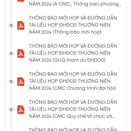
NĂM 2024 (A CMC_ Thông báo phương
CBTT về việc nhận được Đơn từ nhiệm vị trí
thức đề cử ứng cử TV – BKS)
Thành viên Ban Kiểm soát của bà Phan
THÔNG BÁO MỜI HỌP VÀ ĐƯỜNG DẪN
Thùy Giang và bà Nguyễn Hồng Oanh
TÀI LIỆU HỌP ĐHĐCĐ THƯỜNG NIÊN
04/03/2024
Xem PDF
NĂM 2024 (Thông báo mời họp)
11:29 AM
CBTT về việc chốt danh sách cổ đông thực
THÔNG BÁO MỜI HỌP VÀ ĐƯỜNG DẪN
hiện quyền tham dự ĐHĐCĐ thường niên
TÀI LIỆU HỌP ĐHĐCĐ THƯỜNG NIÊN
năm 2024
NĂM 2024 (GUQ tham dự ĐhĐCĐ)
30/01/2024
Xem PDF
6:48 PM
THÔNG BÁO MỜI HỌP VÀ ĐƯỜNG DẪN
BÁO CÁO TÌNH HÌNH QUẢN TRỊ NĂM 2023
TÀI LIỆU HỌP ĐHĐCĐ THƯỜNG NIÊN
17/01/2024
Xem PDF
NĂM 2024 (CMC Chương trình đại hội)
3:19 PM
Nghị quyết HĐQT số 02 về việc CMC thông
THÔNG BÁO MỜI HỌP VÀ ĐƯỜNG DẪN
qua việc chốt ngày đăng ký cuối cùng để
TÀI LIỆU HỌP ĐHĐCĐ THƯỜNG NIÊN
thực hiện quyền nhận lãi Trái Phiếu
NĂM 2024 (CMC Quy chế tổ chức và
12/01/2024
biểu quyết)
Xem PDF
4:35 PM
THÔNG BÁO MỜI HỌP VÀ ĐƯỜNG DẪN