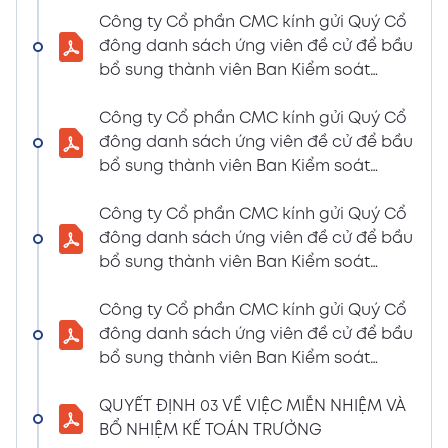
LIỆU HỌP ĐHĐCĐ THƯỜNG NIÊN NĂM 2024
Công ty Cổ phần CMC kính gửi Quý Cổ
(Tờ trình miễn nhiệm và bầu bổ sung TV –
đông danh sách ứng viên đề cử để bầu
BKS)
bổ sung thành viên Ban Kiểm soát
02/04/2024
nhiệm kỳ 2021 – 2026 (Nguyễn Thị Minh
Xem PDF
6:07 PM
Huyền)
Công ty Cổ phần CMC kính gửi Quý Cổ
đông danh sách ứng viên đề cử để bầu
THÔNG BÁO MỜI HỌP VÀ ĐƯỜNG DẪN TÀI
bổ sung thành viên Ban Kiểm soát
LIỆU HỌP ĐHĐCĐ THƯỜNG NIÊN NĂM 2024
nhiệm kỳ 2021 – 2026 (Nguyễn Thị
(A CMC_ Thông báo phương thức đề cử
Huyền)
Công ty Cổ phần CMC kính gửi Quý Cổ
ứng cử TV – BKS)
đông danh sách ứng viên đề cử để bầu
02/04/2024
Xem PDF
bổ sung thành viên Ban Kiểm soát
6:07 PM
nhiệm kỳ 2021 – 2026 (Nguyễn Thị Minh
THÔNG BÁO MỜI HỌP VÀ ĐƯỜNG DẪN TÀI
Huyền)
Công ty Cổ phần CMC kính gửi Quý Cổ
LIỆU HỌP ĐHĐCĐ THƯỜNG NIÊN NĂM 2024
đông danh sách ứng viên đề cử để bầu
(The Biểu quyết)
bổ sung thành viên Ban Kiểm soát
02/04/2024
Xem PDF
nhiệm kỳ 2021 – 2026 (Nguyễn Thị
6:07 PM
Huyền)
QUYẾT ĐỊNH 03 VỀ VIỆC MIỄN NHIỆM VÀ
THÔNG BÁO MỜI HỌP VÀ ĐƯỜNG DẪN TÀI
BỔ NHIỆM KẾ TOÁN TRƯỞNG
LIỆU HỌP ĐHĐCĐ THƯỜNG NIÊN NĂM 2024