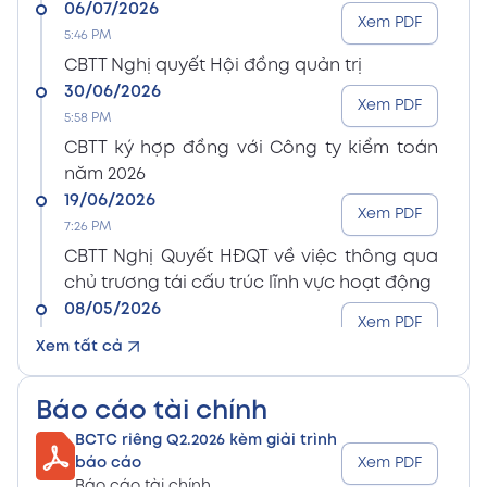
06/07/2026
Xem PDF
5:46 PM
CBTT Nghị quyết Hội đồng quản trị
30/06/2026
Xem PDF
5:58 PM
CBTT ký hợp đồng với Công ty kiểm toán
năm 2026
19/06/2026
Xem PDF
7:26 PM
CBTT Nghị Quyết HĐQT về việc thông qua
chủ trương tái cấu trúc lĩnh vực hoạt động
08/05/2026
Xem PDF
8:15 PM
Xem tất cả
CBTT Điều lệ Công ty sửa đổi bổ sung (En)
08/05/2026
Xem PDF
Báo cáo tài chính
8:15 PM
BCTC riêng Q2.2026 kèm giải trình
CBTT Điều lệ Công ty sửa đổi bổ sung (Vn)
báo cáo
Xem PDF
08/05/2026
Báo cáo tài chính