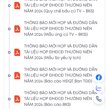
NGHỊ QUYẾT SỐ 01/2024/NQ-HĐQT VỀ VIỆC
TÀI LIỆU HỌP ĐHĐCĐ THƯỜNG NIÊN
GÓP VỐN THÀNH LẬP CÔNG TY TNHH ĐẦU
NĂM 2024 (Quy chế bầu cử TV – BKS)
TƯ VÀ PHÁT TRIỂN HẠ TẦNG CÔNG NGHIỆP
PT
THÔNG BÁO MỜI HỌP VÀ ĐƯỜNG DẪN
08/01/2024
TÀI LIỆU HỌP ĐHĐCĐ THƯỜNG NIÊN
Xem PDF
4:38 PM
NĂM 2024 (Mẫu ứng cử TV – BKS))
THÔNG BÁO 05 VỀ VIỆC THAY ĐỔI GIẤY
CHỨNG NHẬN ĐĂNG KÝ HOẠT ĐỘNG CHI
THÔNG BÁO MỜI HỌP VÀ ĐƯỜNG DẪN
NHÁNH MÃ SỐ 2600106523-002
TÀI LIỆU HỌP ĐHĐCĐ THƯỜNG NIÊN
04/01/2024
NĂM 2024 (Mẫu Sơ yếu lý lịch)
Xem PDF
3:49 PM
THÔNG BÁO MỜI HỌP VÀ ĐƯỜNG DẪN
CBTT VỀ QUYẾT ĐỊNH MIỄN NHIỆM PTGĐ
TÀI LIỆU HỌP ĐHĐCĐ THƯỜNG NIÊN
04/01/2024
Xem PDF
NĂM 2024 (Báo cáo HĐQT Ban TGĐ)
3:49 PM
CBTT VỀ QUYẾT ĐỊNH BỔ NHIỆM PTGĐ KHỐI
THÔNG BÁO MỜI HỌP VÀ ĐƯỜNG DẪN
HỖ TRỢ
TÀI LIỆU HỌP ĐHĐCĐ THƯỜNG NIÊN
18/12/2023
Xem PDF
NĂM 2024 (Báo cáo BKS)
4:48 PM