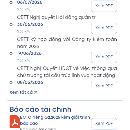
06/07/2026
Xem PDF
5:46 PM
CBTT Nghị quyết Hội đồng quản trị
30/06/2026
Xem PDF
5:58 PM
CBTT ký hợp đồng với Công ty kiểm toán
năm 2026
19/06/2026
Xem PDF
7:26 PM
CBTT Nghị Quyết HĐQT về việc thông qua
chủ trương tái cấu trúc lĩnh vực hoạt động
08/05/2026
Xem PDF
8:15 PM
Xem tất cả
CBTT Điều lệ Công ty sửa đổi bổ sung (En)
08/05/2026
Xem PDF
Báo cáo tài chính
8:15 PM
BCTC riêng Q2.2026 kèm giải trình
CBTT Điều lệ Công ty sửa đổi bổ sung (Vn)
báo cáo
Xem PDF
08/05/2026
Báo cáo tài chính