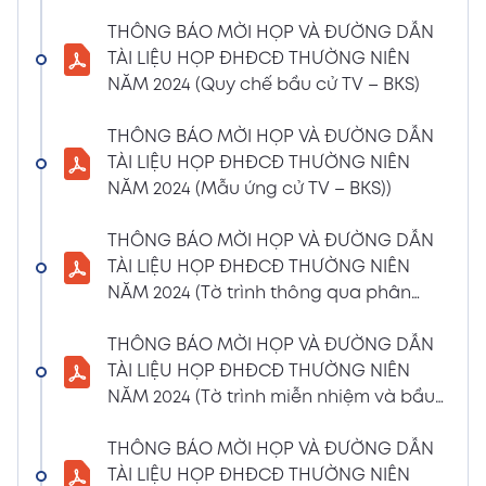
(Phiếu Biểu quyết)
THÔNG BÁO MỜI HỌP VÀ ĐƯỜNG DẪN
02/04/2024
Xem PDF
TÀI LIỆU HỌP ĐHĐCĐ THƯỜNG NIÊN
6:07 PM
NĂM 2024 (Quy chế bầu cử TV – BKS)
THÔNG BÁO MỜI HỌP VÀ ĐƯỜNG DẪN TÀI
LIỆU HỌP ĐHĐCĐ THƯỜNG NIÊN NĂM 2024
THÔNG BÁO MỜI HỌP VÀ ĐƯỜNG DẪN
(Phiếu Bầu bổ sung thành viên BKS)
TÀI LIỆU HỌP ĐHĐCĐ THƯỜNG NIÊN
02/04/2024
NĂM 2024 (Mẫu ứng cử TV – BKS))
Xem PDF
6:07 PM
THÔNG BÁO MỜI HỌP VÀ ĐƯỜNG DẪN TÀI
THÔNG BÁO MỜI HỌP VÀ ĐƯỜNG DẪN
LIỆU HỌP ĐHĐCĐ THƯỜNG NIÊN NĂM 2024
TÀI LIỆU HỌP ĐHĐCĐ THƯỜNG NIÊN
(Dự thảo biên bản họp ĐHĐCĐ)
NĂM 2024 (Tờ trình thông qua phân
02/04/2024
phối lợi nhuận và trả thù lao HĐQT –
Xem PDF
6:07 PM
BKS)
THÔNG BÁO MỜI HỌP VÀ ĐƯỜNG DẪN
THÔNG BÁO MỜI HỌP VÀ ĐƯỜNG DẪN TÀI
TÀI LIỆU HỌP ĐHĐCĐ THƯỜNG NIÊN
LIỆU HỌP ĐHĐCĐ THƯỜNG NIÊN NĂM
NĂM 2024 (Tờ trình miễn nhiệm và bầu
2024(Dự thảo nghị quyết ĐHĐCĐ)
bổ sung TV – BKS)
01/04/2024
THÔNG BÁO MỜI HỌP VÀ ĐƯỜNG DẪN
Xem PDF
4:00 PM
TÀI LIỆU HỌP ĐHĐCĐ THƯỜNG NIÊN