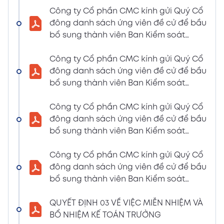
LIỆU HỌP ĐHĐCĐ THƯỜNG NIÊN NĂM 2024
Công ty Cổ phần CMC kính gửi Quý Cổ
(Tờ trình miễn nhiệm và bầu bổ sung TV –
đông danh sách ứng viên đề cử để bầu
BKS)
bổ sung thành viên Ban Kiểm soát
02/04/2024
nhiệm kỳ 2021 – 2026 (Nguyễn Thị Minh
Xem PDF
6:07 PM
Huyền)
Công ty Cổ phần CMC kính gửi Quý Cổ
đông danh sách ứng viên đề cử để bầu
THÔNG BÁO MỜI HỌP VÀ ĐƯỜNG DẪN TÀI
bổ sung thành viên Ban Kiểm soát
LIỆU HỌP ĐHĐCĐ THƯỜNG NIÊN NĂM 2024
nhiệm kỳ 2021 – 2026 (Nguyễn Thị
(A CMC_ Thông báo phương thức đề cử
Huyền)
Công ty Cổ phần CMC kính gửi Quý Cổ
ứng cử TV – BKS)
đông danh sách ứng viên đề cử để bầu
02/04/2024
Xem PDF
bổ sung thành viên Ban Kiểm soát
6:07 PM
nhiệm kỳ 2021 – 2026 (Nguyễn Thị Minh
THÔNG BÁO MỜI HỌP VÀ ĐƯỜNG DẪN TÀI
Huyền)
Công ty Cổ phần CMC kính gửi Quý Cổ
LIỆU HỌP ĐHĐCĐ THƯỜNG NIÊN NĂM 2024
đông danh sách ứng viên đề cử để bầu
(The Biểu quyết)
bổ sung thành viên Ban Kiểm soát
02/04/2024
Xem PDF
nhiệm kỳ 2021 – 2026 (Nguyễn Thị
6:07 PM
Huyền)
QUYẾT ĐỊNH 03 VỀ VIỆC MIỄN NHIỆM VÀ
THÔNG BÁO MỜI HỌP VÀ ĐƯỜNG DẪN TÀI
BỔ NHIỆM KẾ TOÁN TRƯỞNG
LIỆU HỌP ĐHĐCĐ THƯỜNG NIÊN NĂM 2024