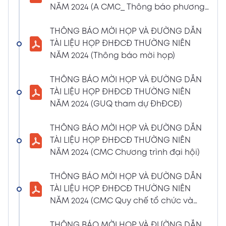
NĂM 2024 (A CMC_ Thông báo phương
CBTT về việc nhận được Đơn từ nhiệm vị trí
thức đề cử ứng cử TV – BKS)
Thành viên Ban Kiểm soát của bà Phan
THÔNG BÁO MỜI HỌP VÀ ĐƯỜNG DẪN
Thùy Giang và bà Nguyễn Hồng Oanh
TÀI LIỆU HỌP ĐHĐCĐ THƯỜNG NIÊN
04/03/2024
Xem PDF
NĂM 2024 (Thông báo mời họp)
11:29 AM
CBTT về việc chốt danh sách cổ đông thực
THÔNG BÁO MỜI HỌP VÀ ĐƯỜNG DẪN
hiện quyền tham dự ĐHĐCĐ thường niên
TÀI LIỆU HỌP ĐHĐCĐ THƯỜNG NIÊN
năm 2024
NĂM 2024 (GUQ tham dự ĐhĐCĐ)
30/01/2024
Xem PDF
6:48 PM
THÔNG BÁO MỜI HỌP VÀ ĐƯỜNG DẪN
BÁO CÁO TÌNH HÌNH QUẢN TRỊ NĂM 2023
TÀI LIỆU HỌP ĐHĐCĐ THƯỜNG NIÊN
17/01/2024
Xem PDF
NĂM 2024 (CMC Chương trình đại hội)
3:19 PM
Nghị quyết HĐQT số 02 về việc CMC thông
THÔNG BÁO MỜI HỌP VÀ ĐƯỜNG DẪN
qua việc chốt ngày đăng ký cuối cùng để
TÀI LIỆU HỌP ĐHĐCĐ THƯỜNG NIÊN
thực hiện quyền nhận lãi Trái Phiếu
NĂM 2024 (CMC Quy chế tổ chức và
12/01/2024
biểu quyết)
Xem PDF
4:35 PM
THÔNG BÁO MỜI HỌP VÀ ĐƯỜNG DẪN