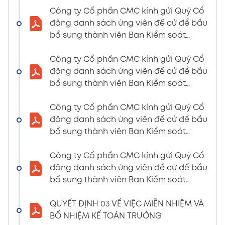
LIỆU HỌP ĐHĐCĐ THƯỜNG NIÊN NĂM 2024
Công ty Cổ phần CMC kính gửi Quý Cổ
(Tờ trình miễn nhiệm và bầu bổ sung TV –
đông danh sách ứng viên đề cử để bầu
BKS)
bổ sung thành viên Ban Kiểm soát
02/04/2024
nhiệm kỳ 2021 – 2026 (Nguyễn Thị Minh
Xem PDF
6:07 PM
Huyền)
Công ty Cổ phần CMC kính gửi Quý Cổ
đông danh sách ứng viên đề cử để bầu
THÔNG BÁO MỜI HỌP VÀ ĐƯỜNG DẪN TÀI
bổ sung thành viên Ban Kiểm soát
LIỆU HỌP ĐHĐCĐ THƯỜNG NIÊN NĂM 2024
nhiệm kỳ 2021 – 2026 (Nguyễn Thị
(A CMC_ Thông báo phương thức đề cử
Huyền)
Công ty Cổ phần CMC kính gửi Quý Cổ
ứng cử TV – BKS)
đông danh sách ứng viên đề cử để bầu
02/04/2024
Xem PDF
bổ sung thành viên Ban Kiểm soát
6:07 PM
nhiệm kỳ 2021 – 2026 (Nguyễn Thị Minh
THÔNG BÁO MỜI HỌP VÀ ĐƯỜNG DẪN TÀI
Huyền)
Công ty Cổ phần CMC kính gửi Quý Cổ
LIỆU HỌP ĐHĐCĐ THƯỜNG NIÊN NĂM 2024
đông danh sách ứng viên đề cử để bầu
(The Biểu quyết)
bổ sung thành viên Ban Kiểm soát
02/04/2024
Xem PDF
nhiệm kỳ 2021 – 2026 (Nguyễn Thị
6:07 PM
Huyền)
QUYẾT ĐỊNH 03 VỀ VIỆC MIỄN NHIỆM VÀ
THÔNG BÁO MỜI HỌP VÀ ĐƯỜNG DẪN TÀI
BỔ NHIỆM KẾ TOÁN TRƯỞNG
LIỆU HỌP ĐHĐCĐ THƯỜNG NIÊN NĂM 2024