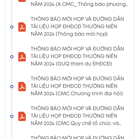
NĂM 2024 (A CMC_ Thông báo phương
CBTT về việc nhận được Đơn từ nhiệm vị trí
thức đề cử ứng cử TV – BKS)
Thành viên Ban Kiểm soát của bà Phan
THÔNG BÁO MỜI HỌP VÀ ĐƯỜNG DẪN
Thùy Giang và bà Nguyễn Hồng Oanh
TÀI LIỆU HỌP ĐHĐCĐ THƯỜNG NIÊN
04/03/2024
Xem PDF
NĂM 2024 (Thông báo mời họp)
11:29 AM
CBTT về việc chốt danh sách cổ đông thực
THÔNG BÁO MỜI HỌP VÀ ĐƯỜNG DẪN
hiện quyền tham dự ĐHĐCĐ thường niên
TÀI LIỆU HỌP ĐHĐCĐ THƯỜNG NIÊN
năm 2024
NĂM 2024 (GUQ tham dự ĐhĐCĐ)
30/01/2024
Xem PDF
6:48 PM
THÔNG BÁO MỜI HỌP VÀ ĐƯỜNG DẪN
BÁO CÁO TÌNH HÌNH QUẢN TRỊ NĂM 2023
TÀI LIỆU HỌP ĐHĐCĐ THƯỜNG NIÊN
17/01/2024
Xem PDF
NĂM 2024 (CMC Chương trình đại hội)
3:19 PM
Nghị quyết HĐQT số 02 về việc CMC thông
THÔNG BÁO MỜI HỌP VÀ ĐƯỜNG DẪN
qua việc chốt ngày đăng ký cuối cùng để
TÀI LIỆU HỌP ĐHĐCĐ THƯỜNG NIÊN
thực hiện quyền nhận lãi Trái Phiếu
NĂM 2024 (CMC Quy chế tổ chức và
12/01/2024
biểu quyết)
Xem PDF
4:35 PM
THÔNG BÁO MỜI HỌP VÀ ĐƯỜNG DẪN