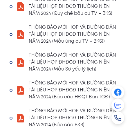
NGHỊ QUYẾT SỐ 01/2024/NQ-HĐQT VỀ VIỆC
TÀI LIỆU HỌP ĐHĐCĐ THƯỜNG NIÊN
GÓP VỐN THÀNH LẬP CÔNG TY TNHH ĐẦU
NĂM 2024 (Quy chế bầu cử TV – BKS)
TƯ VÀ PHÁT TRIỂN HẠ TẦNG CÔNG NGHIỆP
PT
THÔNG BÁO MỜI HỌP VÀ ĐƯỜNG DẪN
08/01/2024
TÀI LIỆU HỌP ĐHĐCĐ THƯỜNG NIÊN
Xem PDF
4:38 PM
NĂM 2024 (Mẫu ứng cử TV – BKS))
THÔNG BÁO 05 VỀ VIỆC THAY ĐỔI GIẤY
CHỨNG NHẬN ĐĂNG KÝ HOẠT ĐỘNG CHI
THÔNG BÁO MỜI HỌP VÀ ĐƯỜNG DẪN
NHÁNH MÃ SỐ 2600106523-002
TÀI LIỆU HỌP ĐHĐCĐ THƯỜNG NIÊN
04/01/2024
NĂM 2024 (Mẫu Sơ yếu lý lịch)
Xem PDF
3:49 PM
THÔNG BÁO MỜI HỌP VÀ ĐƯỜNG DẪN
CBTT VỀ QUYẾT ĐỊNH MIỄN NHIỆM PTGĐ
TÀI LIỆU HỌP ĐHĐCĐ THƯỜNG NIÊN
04/01/2024
Xem PDF
NĂM 2024 (Báo cáo HĐQT Ban TGĐ)
3:49 PM
CBTT VỀ QUYẾT ĐỊNH BỔ NHIỆM PTGĐ KHỐI
THÔNG BÁO MỜI HỌP VÀ ĐƯỜNG DẪN
HỖ TRỢ
TÀI LIỆU HỌP ĐHĐCĐ THƯỜNG NIÊN
18/12/2023
Xem PDF
NĂM 2024 (Báo cáo BKS)
4:48 PM