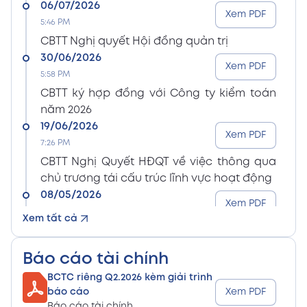
06/07/2026
Xem PDF
5:46 PM
CBTT Nghị quyết Hội đồng quản trị
30/06/2026
Xem PDF
5:58 PM
CBTT ký hợp đồng với Công ty kiểm toán
năm 2026
19/06/2026
Xem PDF
7:26 PM
CBTT Nghị Quyết HĐQT về việc thông qua
chủ trương tái cấu trúc lĩnh vực hoạt động
08/05/2026
Xem PDF
8:15 PM
Xem tất cả
CBTT Điều lệ Công ty sửa đổi bổ sung (En)
08/05/2026
Xem PDF
Báo cáo tài chính
8:15 PM
BCTC riêng Q2.2026 kèm giải trình
CBTT Điều lệ Công ty sửa đổi bổ sung (Vn)
báo cáo
Xem PDF
08/05/2026
Báo cáo tài chính