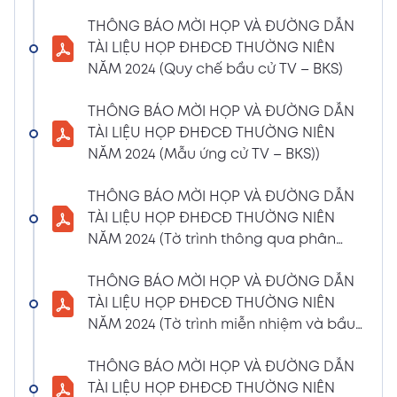
(Phiếu Biểu quyết)
THÔNG BÁO MỜI HỌP VÀ ĐƯỜNG DẪN
02/04/2024
Xem PDF
TÀI LIỆU HỌP ĐHĐCĐ THƯỜNG NIÊN
6:07 PM
NĂM 2024 (Quy chế bầu cử TV – BKS)
THÔNG BÁO MỜI HỌP VÀ ĐƯỜNG DẪN TÀI
LIỆU HỌP ĐHĐCĐ THƯỜNG NIÊN NĂM 2024
THÔNG BÁO MỜI HỌP VÀ ĐƯỜNG DẪN
(Phiếu Bầu bổ sung thành viên BKS)
TÀI LIỆU HỌP ĐHĐCĐ THƯỜNG NIÊN
02/04/2024
NĂM 2024 (Mẫu ứng cử TV – BKS))
Xem PDF
6:07 PM
THÔNG BÁO MỜI HỌP VÀ ĐƯỜNG DẪN TÀI
THÔNG BÁO MỜI HỌP VÀ ĐƯỜNG DẪN
LIỆU HỌP ĐHĐCĐ THƯỜNG NIÊN NĂM 2024
TÀI LIỆU HỌP ĐHĐCĐ THƯỜNG NIÊN
(Dự thảo biên bản họp ĐHĐCĐ)
NĂM 2024 (Tờ trình thông qua phân
02/04/2024
phối lợi nhuận và trả thù lao HĐQT –
Xem PDF
6:07 PM
BKS)
THÔNG BÁO MỜI HỌP VÀ ĐƯỜNG DẪN
THÔNG BÁO MỜI HỌP VÀ ĐƯỜNG DẪN TÀI
TÀI LIỆU HỌP ĐHĐCĐ THƯỜNG NIÊN
LIỆU HỌP ĐHĐCĐ THƯỜNG NIÊN NĂM
NĂM 2024 (Tờ trình miễn nhiệm và bầu
2024(Dự thảo nghị quyết ĐHĐCĐ)
bổ sung TV – BKS)
01/04/2024
THÔNG BÁO MỜI HỌP VÀ ĐƯỜNG DẪN
Xem PDF
4:00 PM
TÀI LIỆU HỌP ĐHĐCĐ THƯỜNG NIÊN