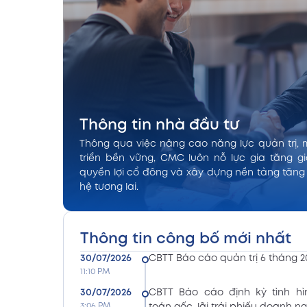
Thông tin nhà đầu tư
Thông qua việc nâng cao năng lực quản trị, 
triển bền vững, CMC luôn nỗ lực gia tăng gi
quyền lợi cổ đông và xây dựng nền tảng tăng
hệ tương lai.
Thông tin công bố mới nhất
30/07/2026
CBTT Báo cáo quản trị 6 tháng 2
11:10 PM
30/07/2026
CBTT Báo cáo định kỳ tình hì
3:06 PM