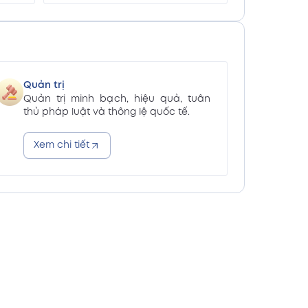
 (Vn)
Xem PDF
ăm 2025 (En)
Xem PDF
Quản trị
Quản trị minh bạch, hiệu quả, tuân
ăm 2025 (Vn)
Xem PDF
thủ pháp luật và thông lệ quốc tế.
Xem chi tiết
2025 (En)
Xem PDF
2025 (Vn)
Xem PDF
n 2025 kèm giải trình báo cáo
Xem PDF
n 2025 kèm giải trình báo cáo