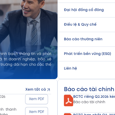
Đại hội đồng cổ đông
Điều lệ & Quy chế
Báo cáo thường niên
Phát triển bền vững (ESG)
minh bạch thông tin và phát
á trị doanh nghiệp, bảo vệ
 trưởng dài hạn cho các thế
Liên hệ
Báo cáo tài chính
Xem tất cả
026
BCTC riêng Q2.2026 kè
Xem PDF
Báo cáo tài chính
nh thanh
Xem PDF