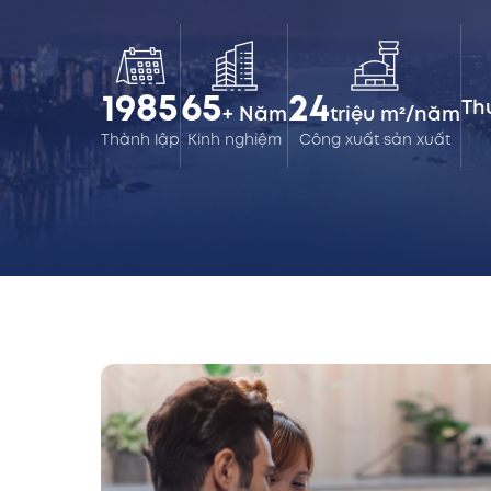
1985
65
24
Th
+ Năm
triệu m²/năm
Thành lập
Kinh nghiệm
Công xuất sản xuất