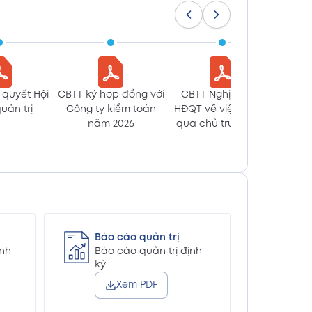
Xem PDF
án 2025 kèm giải trình báo cáo
Xem PDF
 quyết Hội
CBTT ký hợp đồng với
CBTT Nghị Quyết
CBTT 
án 2025 kèm giải trình báo cáo
uản trị
Công ty kiểm toán
HĐQT về việc thông
sửa đ
Xem PDF
năm 2026
qua chủ trương tái
cấu trúc lĩnh vực hoạt
động
ăm 2025 (En)
Xem PDF
ăm 2025 (Vn)
Xem PDF
Báo cáo quản trị
ịnh
Báo cáo quản trị định
(En)
kỳ
Xem PDF
Xem PDF