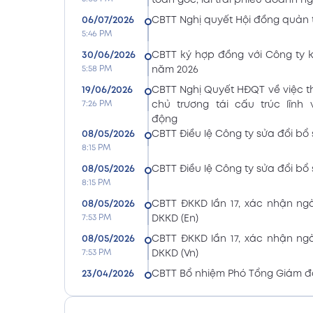
toán gốc, lãi trái phiếu doanh n
06/07/2026
CBTT Nghị quyết Hội đồng quản t
5:46 PM
30/06/2026
CBTT ký hợp đồng với Công ty 
5:58 PM
năm 2026
19/06/2026
CBTT Nghị Quyết HĐQT về việc 
7:26 PM
chủ trương tái cấu trúc lĩnh
động
08/05/2026
CBTT Điều lệ Công ty sửa đổi bổ 
8:15 PM
08/05/2026
CBTT Điều lệ Công ty sửa đổi bổ 
8:15 PM
08/05/2026
CBTT ĐKKD lần 17, xác nhận n
7:53 PM
DKKD (En)
08/05/2026
CBTT ĐKKD lần 17, xác nhận n
7:53 PM
DKKD (Vn)
23/04/2026
CBTT Bổ nhiệm Phó Tổng Giám đ
8:24 PM
Thế Sử
23/04/2026
CBTT Bổ nhiệm Phó Tổng Giám đ