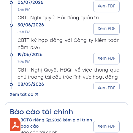
06/07/2026
Xem PDF
5:46 PM
CBTT Nghị quyết Hội đồng quản trị
30/06/2026
Xem PDF
5:58 PM
CBTT ký hợp đồng với Công ty kiểm toán
năm 2026
19/06/2026
Xem PDF
7:26 PM
CBTT Nghị Quyết HĐQT về việc thông qua
chủ trương tái cấu trúc lĩnh vực hoạt động
08/05/2026
Xem PDF
8:15 PM
Xem tất cả
CBTT Điều lệ Công ty sửa đổi bổ sung (En)
08/05/2026
Xem PDF
Báo cáo tài chính
8:15 PM
BCTC riêng Q2.2026 kèm giải trình
CBTT Điều lệ Công ty sửa đổi bổ sung (Vn)
báo cáo
Xem PDF
08/05/2026
Báo cáo tài chính