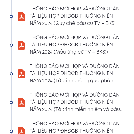
(Phiếu Biểu quyết)
THÔNG BÁO MỜI HỌP VÀ ĐƯỜNG DẪN
02/04/2024
Xem PDF
TÀI LIỆU HỌP ĐHĐCĐ THƯỜNG NIÊN
6:07 PM
NĂM 2024 (Quy chế bầu cử TV – BKS)
THÔNG BÁO MỜI HỌP VÀ ĐƯỜNG DẪN TÀI
LIỆU HỌP ĐHĐCĐ THƯỜNG NIÊN NĂM 2024
THÔNG BÁO MỜI HỌP VÀ ĐƯỜNG DẪN
(Phiếu Bầu bổ sung thành viên BKS)
TÀI LIỆU HỌP ĐHĐCĐ THƯỜNG NIÊN
02/04/2024
NĂM 2024 (Mẫu ứng cử TV – BKS))
Xem PDF
6:07 PM
THÔNG BÁO MỜI HỌP VÀ ĐƯỜNG DẪN TÀI
THÔNG BÁO MỜI HỌP VÀ ĐƯỜNG DẪN
LIỆU HỌP ĐHĐCĐ THƯỜNG NIÊN NĂM 2024
TÀI LIỆU HỌP ĐHĐCĐ THƯỜNG NIÊN
(Dự thảo biên bản họp ĐHĐCĐ)
NĂM 2024 (Tờ trình thông qua phân
02/04/2024
phối lợi nhuận và trả thù lao HĐQT –
Xem PDF
6:07 PM
BKS)
THÔNG BÁO MỜI HỌP VÀ ĐƯỜNG DẪN
THÔNG BÁO MỜI HỌP VÀ ĐƯỜNG DẪN TÀI
TÀI LIỆU HỌP ĐHĐCĐ THƯỜNG NIÊN
LIỆU HỌP ĐHĐCĐ THƯỜNG NIÊN NĂM
NĂM 2024 (Tờ trình miễn nhiệm và bầu
2024(Dự thảo nghị quyết ĐHĐCĐ)
bổ sung TV – BKS)
01/04/2024
THÔNG BÁO MỜI HỌP VÀ ĐƯỜNG DẪN
Xem PDF
4:00 PM
TÀI LIỆU HỌP ĐHĐCĐ THƯỜNG NIÊN