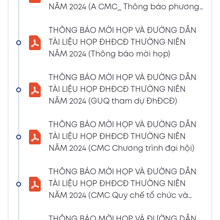
NĂM 2024 (A CMC_ Thông báo phương
CBTT về việc nhận được Đơn từ nhiệm vị trí
thức đề cử ứng cử TV – BKS)
Thành viên Ban Kiểm soát của bà Phan
THÔNG BÁO MỜI HỌP VÀ ĐƯỜNG DẪN
Thùy Giang và bà Nguyễn Hồng Oanh
TÀI LIỆU HỌP ĐHĐCĐ THƯỜNG NIÊN
04/03/2024
Xem PDF
NĂM 2024 (Thông báo mời họp)
11:29 AM
CBTT về việc chốt danh sách cổ đông thực
THÔNG BÁO MỜI HỌP VÀ ĐƯỜNG DẪN
hiện quyền tham dự ĐHĐCĐ thường niên
TÀI LIỆU HỌP ĐHĐCĐ THƯỜNG NIÊN
năm 2024
NĂM 2024 (GUQ tham dự ĐhĐCĐ)
30/01/2024
Xem PDF
6:48 PM
THÔNG BÁO MỜI HỌP VÀ ĐƯỜNG DẪN
BÁO CÁO TÌNH HÌNH QUẢN TRỊ NĂM 2023
TÀI LIỆU HỌP ĐHĐCĐ THƯỜNG NIÊN
17/01/2024
Xem PDF
NĂM 2024 (CMC Chương trình đại hội)
3:19 PM
Nghị quyết HĐQT số 02 về việc CMC thông
THÔNG BÁO MỜI HỌP VÀ ĐƯỜNG DẪN
qua việc chốt ngày đăng ký cuối cùng để
TÀI LIỆU HỌP ĐHĐCĐ THƯỜNG NIÊN
thực hiện quyền nhận lãi Trái Phiếu
NĂM 2024 (CMC Quy chế tổ chức và
12/01/2024
biểu quyết)
Xem PDF
4:35 PM
THÔNG BÁO MỜI HỌP VÀ ĐƯỜNG DẪN