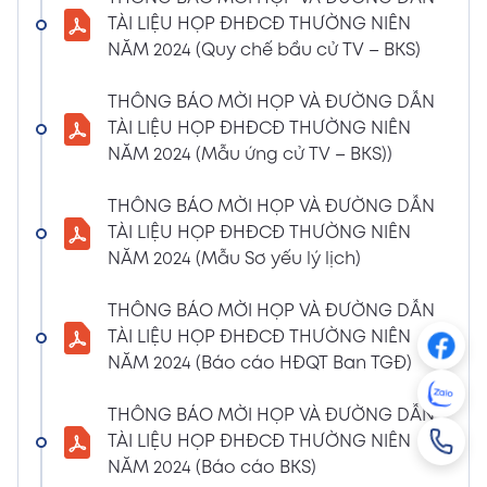
NGHỊ QUYẾT SỐ 01/2024/NQ-HĐQT VỀ VIỆC
TÀI LIỆU HỌP ĐHĐCĐ THƯỜNG NIÊN
GÓP VỐN THÀNH LẬP CÔNG TY TNHH ĐẦU
NĂM 2024 (Quy chế bầu cử TV – BKS)
TƯ VÀ PHÁT TRIỂN HẠ TẦNG CÔNG NGHIỆP
PT
THÔNG BÁO MỜI HỌP VÀ ĐƯỜNG DẪN
08/01/2024
TÀI LIỆU HỌP ĐHĐCĐ THƯỜNG NIÊN
Xem PDF
4:38 PM
NĂM 2024 (Mẫu ứng cử TV – BKS))
THÔNG BÁO 05 VỀ VIỆC THAY ĐỔI GIẤY
CHỨNG NHẬN ĐĂNG KÝ HOẠT ĐỘNG CHI
THÔNG BÁO MỜI HỌP VÀ ĐƯỜNG DẪN
NHÁNH MÃ SỐ 2600106523-002
TÀI LIỆU HỌP ĐHĐCĐ THƯỜNG NIÊN
04/01/2024
NĂM 2024 (Mẫu Sơ yếu lý lịch)
Xem PDF
3:49 PM
THÔNG BÁO MỜI HỌP VÀ ĐƯỜNG DẪN
CBTT VỀ QUYẾT ĐỊNH MIỄN NHIỆM PTGĐ
TÀI LIỆU HỌP ĐHĐCĐ THƯỜNG NIÊN
04/01/2024
Xem PDF
NĂM 2024 (Báo cáo HĐQT Ban TGĐ)
3:49 PM
CBTT VỀ QUYẾT ĐỊNH BỔ NHIỆM PTGĐ KHỐI
THÔNG BÁO MỜI HỌP VÀ ĐƯỜNG DẪN
HỖ TRỢ
TÀI LIỆU HỌP ĐHĐCĐ THƯỜNG NIÊN
18/12/2023
Xem PDF
NĂM 2024 (Báo cáo BKS)
4:48 PM