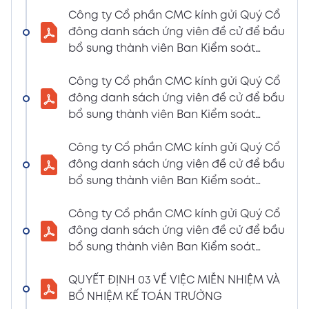
LIỆU HỌP ĐHĐCĐ THƯỜNG NIÊN NĂM 2024
Công ty Cổ phần CMC kính gửi Quý Cổ
(Tờ trình miễn nhiệm và bầu bổ sung TV –
đông danh sách ứng viên đề cử để bầu
BKS)
bổ sung thành viên Ban Kiểm soát
02/04/2024
nhiệm kỳ 2021 – 2026 (Nguyễn Thị Minh
Xem PDF
6:07 PM
Huyền)
Công ty Cổ phần CMC kính gửi Quý Cổ
đông danh sách ứng viên đề cử để bầu
THÔNG BÁO MỜI HỌP VÀ ĐƯỜNG DẪN TÀI
bổ sung thành viên Ban Kiểm soát
LIỆU HỌP ĐHĐCĐ THƯỜNG NIÊN NĂM 2024
nhiệm kỳ 2021 – 2026 (Nguyễn Thị
(A CMC_ Thông báo phương thức đề cử
Huyền)
Công ty Cổ phần CMC kính gửi Quý Cổ
ứng cử TV – BKS)
đông danh sách ứng viên đề cử để bầu
02/04/2024
Xem PDF
bổ sung thành viên Ban Kiểm soát
6:07 PM
nhiệm kỳ 2021 – 2026 (Nguyễn Thị Minh
THÔNG BÁO MỜI HỌP VÀ ĐƯỜNG DẪN TÀI
Huyền)
Công ty Cổ phần CMC kính gửi Quý Cổ
LIỆU HỌP ĐHĐCĐ THƯỜNG NIÊN NĂM 2024
đông danh sách ứng viên đề cử để bầu
(The Biểu quyết)
bổ sung thành viên Ban Kiểm soát
02/04/2024
Xem PDF
nhiệm kỳ 2021 – 2026 (Nguyễn Thị
6:07 PM
Huyền)
QUYẾT ĐỊNH 03 VỀ VIỆC MIỄN NHIỆM VÀ
THÔNG BÁO MỜI HỌP VÀ ĐƯỜNG DẪN TÀI
BỔ NHIỆM KẾ TOÁN TRƯỞNG
LIỆU HỌP ĐHĐCĐ THƯỜNG NIÊN NĂM 2024