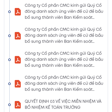
LIỆU HỌP ĐHĐCĐ THƯỜNG NIÊN NĂM 2024
Công ty Cổ phần CMC kính gửi Quý Cổ
(Tờ trình miễn nhiệm và bầu bổ sung TV –
đông danh sách ứng viên đề cử để bầu
BKS)
bổ sung thành viên Ban Kiểm soát
02/04/2024
nhiệm kỳ 2021 – 2026 (Nguyễn Thị Minh
Xem PDF
6:07 PM
Huyền)
Công ty Cổ phần CMC kính gửi Quý Cổ
đông danh sách ứng viên đề cử để bầu
THÔNG BÁO MỜI HỌP VÀ ĐƯỜNG DẪN TÀI
bổ sung thành viên Ban Kiểm soát
LIỆU HỌP ĐHĐCĐ THƯỜNG NIÊN NĂM 2024
nhiệm kỳ 2021 – 2026 (Nguyễn Thị
(A CMC_ Thông báo phương thức đề cử
Huyền)
Công ty Cổ phần CMC kính gửi Quý Cổ
ứng cử TV – BKS)
đông danh sách ứng viên đề cử để bầu
02/04/2024
Xem PDF
bổ sung thành viên Ban Kiểm soát
6:07 PM
nhiệm kỳ 2021 – 2026 (Nguyễn Thị Minh
THÔNG BÁO MỜI HỌP VÀ ĐƯỜNG DẪN TÀI
Huyền)
Công ty Cổ phần CMC kính gửi Quý Cổ
LIỆU HỌP ĐHĐCĐ THƯỜNG NIÊN NĂM 2024
đông danh sách ứng viên đề cử để bầu
(The Biểu quyết)
bổ sung thành viên Ban Kiểm soát
02/04/2024
Xem PDF
nhiệm kỳ 2021 – 2026 (Nguyễn Thị
6:07 PM
Huyền)
QUYẾT ĐỊNH 03 VỀ VIỆC MIỄN NHIỆM VÀ
THÔNG BÁO MỜI HỌP VÀ ĐƯỜNG DẪN TÀI
BỔ NHIỆM KẾ TOÁN TRƯỞNG
LIỆU HỌP ĐHĐCĐ THƯỜNG NIÊN NĂM 2024