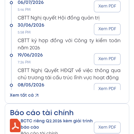
06/07/2026
Xem PDF
5:46 PM
CBTT Nghị quyết Hội đồng quản trị
30/06/2026
Xem PDF
5:58 PM
CBTT ký hợp đồng với Công ty kiểm toán
năm 2026
19/06/2026
Xem PDF
7:26 PM
CBTT Nghị Quyết HĐQT về việc thông qua
chủ trương tái cấu trúc lĩnh vực hoạt động
08/05/2026
Xem PDF
8:15 PM
Xem tất cả
CBTT Điều lệ Công ty sửa đổi bổ sung (En)
08/05/2026
Xem PDF
Báo cáo tài chính
8:15 PM
BCTC riêng Q2.2026 kèm giải trình
CBTT Điều lệ Công ty sửa đổi bổ sung (Vn)
báo cáo
Xem PDF
08/05/2026
Báo cáo tài chính