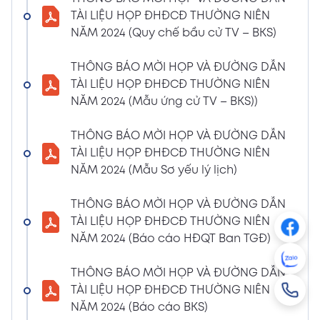
NGHỊ QUYẾT SỐ 01/2024/NQ-HĐQT VỀ VIỆC
TÀI LIỆU HỌP ĐHĐCĐ THƯỜNG NIÊN
GÓP VỐN THÀNH LẬP CÔNG TY TNHH ĐẦU
NĂM 2024 (Quy chế bầu cử TV – BKS)
TƯ VÀ PHÁT TRIỂN HẠ TẦNG CÔNG NGHIỆP
PT
THÔNG BÁO MỜI HỌP VÀ ĐƯỜNG DẪN
08/01/2024
TÀI LIỆU HỌP ĐHĐCĐ THƯỜNG NIÊN
Xem PDF
4:38 PM
NĂM 2024 (Mẫu ứng cử TV – BKS))
THÔNG BÁO 05 VỀ VIỆC THAY ĐỔI GIẤY
CHỨNG NHẬN ĐĂNG KÝ HOẠT ĐỘNG CHI
THÔNG BÁO MỜI HỌP VÀ ĐƯỜNG DẪN
NHÁNH MÃ SỐ 2600106523-002
TÀI LIỆU HỌP ĐHĐCĐ THƯỜNG NIÊN
04/01/2024
NĂM 2024 (Mẫu Sơ yếu lý lịch)
Xem PDF
3:49 PM
THÔNG BÁO MỜI HỌP VÀ ĐƯỜNG DẪN
CBTT VỀ QUYẾT ĐỊNH MIỄN NHIỆM PTGĐ
TÀI LIỆU HỌP ĐHĐCĐ THƯỜNG NIÊN
04/01/2024
Xem PDF
NĂM 2024 (Báo cáo HĐQT Ban TGĐ)
3:49 PM
CBTT VỀ QUYẾT ĐỊNH BỔ NHIỆM PTGĐ KHỐI
THÔNG BÁO MỜI HỌP VÀ ĐƯỜNG DẪN
HỖ TRỢ
TÀI LIỆU HỌP ĐHĐCĐ THƯỜNG NIÊN
18/12/2023
Xem PDF
NĂM 2024 (Báo cáo BKS)
4:48 PM