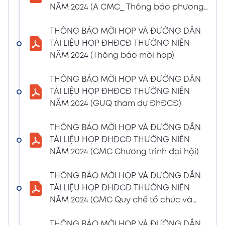
NĂM 2024 (A CMC_ Thông báo phương
CBTT về việc nhận được Đơn từ nhiệm vị trí
thức đề cử ứng cử TV – BKS)
Thành viên Ban Kiểm soát của bà Phan
THÔNG BÁO MỜI HỌP VÀ ĐƯỜNG DẪN
Thùy Giang và bà Nguyễn Hồng Oanh
TÀI LIỆU HỌP ĐHĐCĐ THƯỜNG NIÊN
04/03/2024
Xem PDF
NĂM 2024 (Thông báo mời họp)
11:29 AM
CBTT về việc chốt danh sách cổ đông thực
THÔNG BÁO MỜI HỌP VÀ ĐƯỜNG DẪN
hiện quyền tham dự ĐHĐCĐ thường niên
TÀI LIỆU HỌP ĐHĐCĐ THƯỜNG NIÊN
năm 2024
NĂM 2024 (GUQ tham dự ĐhĐCĐ)
30/01/2024
Xem PDF
6:48 PM
THÔNG BÁO MỜI HỌP VÀ ĐƯỜNG DẪN
BÁO CÁO TÌNH HÌNH QUẢN TRỊ NĂM 2023
TÀI LIỆU HỌP ĐHĐCĐ THƯỜNG NIÊN
17/01/2024
Xem PDF
NĂM 2024 (CMC Chương trình đại hội)
3:19 PM
Nghị quyết HĐQT số 02 về việc CMC thông
THÔNG BÁO MỜI HỌP VÀ ĐƯỜNG DẪN
qua việc chốt ngày đăng ký cuối cùng để
TÀI LIỆU HỌP ĐHĐCĐ THƯỜNG NIÊN
thực hiện quyền nhận lãi Trái Phiếu
NĂM 2024 (CMC Quy chế tổ chức và
12/01/2024
biểu quyết)
Xem PDF
4:35 PM
THÔNG BÁO MỜI HỌP VÀ ĐƯỜNG DẪN