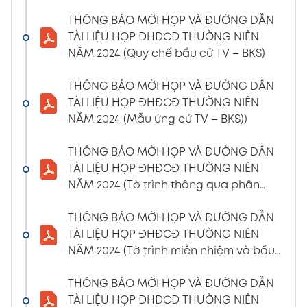
(Phiếu Biểu quyết)
THÔNG BÁO MỜI HỌP VÀ ĐƯỜNG DẪN
02/04/2024
Xem PDF
TÀI LIỆU HỌP ĐHĐCĐ THƯỜNG NIÊN
6:07 PM
NĂM 2024 (Quy chế bầu cử TV – BKS)
THÔNG BÁO MỜI HỌP VÀ ĐƯỜNG DẪN TÀI
LIỆU HỌP ĐHĐCĐ THƯỜNG NIÊN NĂM 2024
THÔNG BÁO MỜI HỌP VÀ ĐƯỜNG DẪN
(Phiếu Bầu bổ sung thành viên BKS)
TÀI LIỆU HỌP ĐHĐCĐ THƯỜNG NIÊN
02/04/2024
NĂM 2024 (Mẫu ứng cử TV – BKS))
Xem PDF
6:07 PM
THÔNG BÁO MỜI HỌP VÀ ĐƯỜNG DẪN TÀI
THÔNG BÁO MỜI HỌP VÀ ĐƯỜNG DẪN
LIỆU HỌP ĐHĐCĐ THƯỜNG NIÊN NĂM 2024
TÀI LIỆU HỌP ĐHĐCĐ THƯỜNG NIÊN
(Dự thảo biên bản họp ĐHĐCĐ)
NĂM 2024 (Tờ trình thông qua phân
02/04/2024
phối lợi nhuận và trả thù lao HĐQT –
Xem PDF
6:07 PM
BKS)
THÔNG BÁO MỜI HỌP VÀ ĐƯỜNG DẪN
THÔNG BÁO MỜI HỌP VÀ ĐƯỜNG DẪN TÀI
TÀI LIỆU HỌP ĐHĐCĐ THƯỜNG NIÊN
LIỆU HỌP ĐHĐCĐ THƯỜNG NIÊN NĂM
NĂM 2024 (Tờ trình miễn nhiệm và bầu
2024(Dự thảo nghị quyết ĐHĐCĐ)
bổ sung TV – BKS)
01/04/2024
THÔNG BÁO MỜI HỌP VÀ ĐƯỜNG DẪN
Xem PDF
4:00 PM
TÀI LIỆU HỌP ĐHĐCĐ THƯỜNG NIÊN