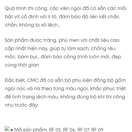
Quá trình thi công, các viên ngói đã có sẵn các mối
bắt vít cố định với li tô, đảm bảo độ liên kết chắc
chắn, không bị xô lệch…
Sản phẩm được tráng, phủ men với chất liệu cao
cấp nhất hiện nay, giúp tự làm sạch, chống rêu,
mốc, bám bụi… đảm bảo công trình luôn mới, đẹp
cùng thời gian
Đặc biệt, CMC đã có sẵn bộ phụ kiện đồng bộ gồm
ngói nóc và rìa theo từng màu ngói, khắc phục triệt
để tình trạng lệch màu, không đúng bộ khi thi công
như trước đây.
Mã sản phẩm: RF 05, RF 06, RF 07, RF 09