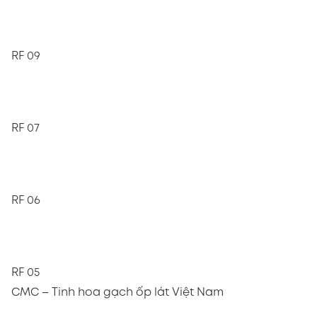
RF 09
RF 07
RF 06
RF 05
CMC – Tinh hoa gạch ốp lát Việt Nam