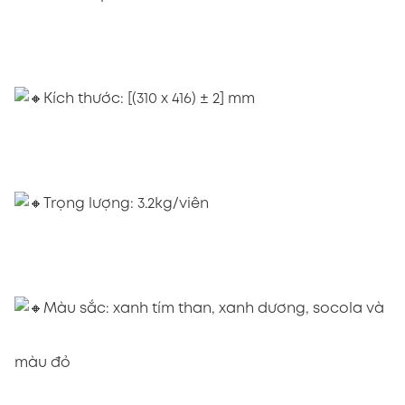
Kích thước: [(310 x 416) ± 2] mm
Trọng lượng: 3.2kg/viên
Màu sắc: xanh tím than, xanh dương, socola và
màu đỏ