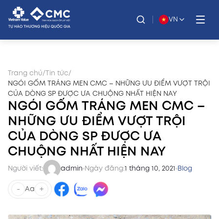
VN
Trang chủ
/
Tin tức
/
NGÓI GỐM TRÁNG MEN CMC – NHỮNG ƯU ĐIỂM VƯỢT TRỘI
CỦA DÒNG SP ĐƯỢC ƯA CHUỘNG NHẤT HIỆN NAY
NGÓI GỐM TRÁNG MEN CMC –
NHỮNG ƯU ĐIỂM VƯỢT TRỘI
CỦA DÒNG SP ĐƯỢC ƯA
CHUỘNG NHẤT HIỆN NAY
Người viết:
admin
Ngày đăng:
1 tháng 10, 2021
Blog
-
+
Aa