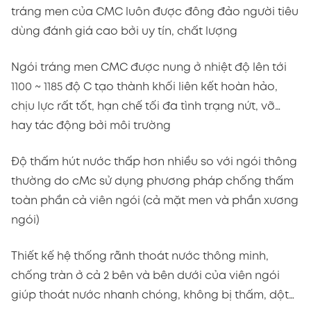
tráng men của CMC luôn được đông đảo người tiêu
dùng đánh giá cao bởi uy tín, chất lượng
Ngói tráng men CMC được nung ở nhiệt độ lên tới
1100 ~ 1185 độ C tạo thành khối liên kết hoàn hảo,
chịu lực rất tốt, hạn chế tối đa tình trạng nứt, vỡ…
hay tác động bởi môi trường
Độ thấm hút nước thấp hơn nhiều so với ngói thông
thường do cMc sử dụng phương pháp chống thấm
toàn phần cả viên ngói (cả mặt men và phần xương
ngói)
Thiết kế hệ thống rãnh thoát nước thông minh,
chống tràn ở cả 2 bên và bên dưới của viên ngói
giúp thoát nước nhanh chóng, không bị thấm, dột…