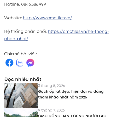
Hotline: 0846.586.999
Website:
http://www.cmctiles.vn/
Hệ thống phân phối:
https://cmctiles.vn/he-thong-
phan-phoi/
Chia sẻ bài viết:
Đọc nhiều nhất
3 tháng 8, 2026
Gạch ốp lát đẹp, hiện đại và đáng
tham khảo nhất năm 2026
9 tháng 7, 2026
CMC ĐỒNG HÀNH CÙNG NGƯỜI LAO