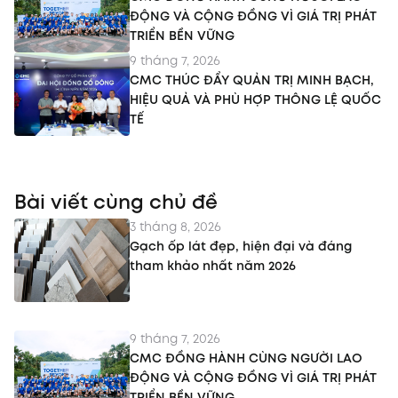
ĐỘNG VÀ CỘNG ĐỒNG VÌ GIÁ TRỊ PHÁT
TRIỂN BỀN VỮNG
9 tháng 7, 2026
CMC THÚC ĐẨY QUẢN TRỊ MINH BẠCH,
HIỆU QUẢ VÀ PHÙ HỢP THÔNG LỆ QUỐC
TẾ
Bài viết cùng chủ đề
3 tháng 8, 2026
Gạch ốp lát đẹp, hiện đại và đáng
tham khảo nhất năm 2026
9 tháng 7, 2026
CMC ĐỒNG HÀNH CÙNG NGƯỜI LAO
ĐỘNG VÀ CỘNG ĐỒNG VÌ GIÁ TRỊ PHÁT
TRIỂN BỀN VỮNG