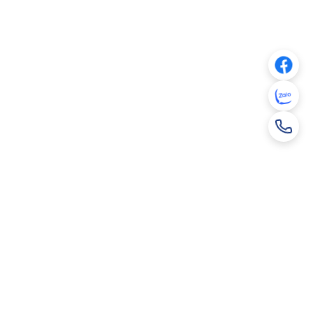
Lô B10 – B11, Khu công nghiệp Thụy Vân, phường Nông
Trang, tỉnh Phú Thọ
cmcjsc@cmctiles.vn