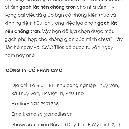
phẩm
gạch lát nền chống trơn
cho nhà tắm. Hy
vọng bài viết đã giúp bạn có những kiến thức và
kinh nghiệm hữu ích trong việc lựa chọn
gạch lát
nền chống trơn
. Vậy bạn đã lựa chọn được mẫu
gạch phù hợp cho không gian của mình chưa? Hãy
liên hệ ngay với CMC Tiles để được tư vấn ngay
hôm nay nhé!
CÔNG TY CỔ PHẦN CMC
Địa chỉ: Lô B10 – B11, Khu công nghiệp Thụy Vân,
xã Thụy Vân, TP Việt Trì, Phú Thọ
Hotline: 0210 3991 706
Email: cmcjsc@cmctiles.vn
Showroom miền Bắc: 23 Duy Tân, P. Mỹ Đình 2, Q.