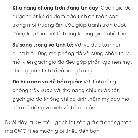
Khả năng chống trơn đáng tin cậy:
Gạch giả đá
được thiết kế để đảm bảo tính an toàn cao
trong môi trường ẩm ướt, giúp tránh trơn trượt
đáng kể, đặc biệt là trong không gian nhà tắm.
Sự sang trọng và tinh tế:
Với vẻ đẹp tự nhiên
cùng hiệu ứng mô phỏng đá vô cùng chân thực,
mỗi viên gạch giả đá đều góp phần tạo nên một
không gian tinh tế và sang trọng.
Độ bền cao và dễ bảo quản:
Với tính năng
chống trầy xước và khả năng chịu nước tốt,
gạch giả đá không chỉ có tính thẩm mỹ cao mà
còn dễ dàng vệ sinh và bảo quản.
Dưới đây là 10+ mẫu gạch lát sàn giả đá chống trơn
mà CMC Tiles muốn giới thiệu đến bạn: