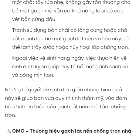
một chất tẩy rửa nhẹ, không gây tổn thương cho
bề mặt gạch mà vẫn có khả năng loại bỏ các
vết bẩn cứng đầu.
Tránh sử dụng bàn chải có lông cứng hoặc chà
xát mạnh lên bề mặt gạch lát nền vì điều này có
thể làm trầy xước hoặc hủy hoại lớp chống trơn.
Ngoài việc vệ sinh hàng ngày, việc thực hiện vệ
sinh định kỳ sẽ giúp duy trì bề mặt gạch sạch sẽ
và bóng mịn hơn.
Những bí quyết vệ sinh đơn giản nhưng hiệu quả
này sẽ giúp bạn vừa duy trì tính thẩm mỹ, vừa đảm
bảo tính an toàn của gạch lát nền nhà tắm chống
trơn.
CMC – Thương hiệu gạch lát nền chống trơn nhà