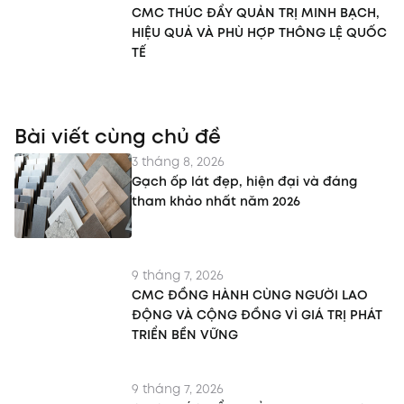
CMC THÚC ĐẨY QUẢN TRỊ MINH BẠCH,
HIỆU QUẢ VÀ PHÙ HỢP THÔNG LỆ QUỐC
TẾ
Bài viết cùng chủ đề
3 tháng 8, 2026
Gạch ốp lát đẹp, hiện đại và đáng
tham khảo nhất năm 2026
9 tháng 7, 2026
CMC ĐỒNG HÀNH CÙNG NGƯỜI LAO
ĐỘNG VÀ CỘNG ĐỒNG VÌ GIÁ TRỊ PHÁT
TRIỂN BỀN VỮNG
9 tháng 7, 2026