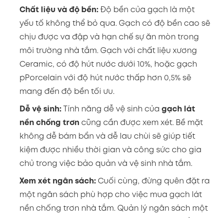
Chất liệu và độ bền:
Độ bền của gạch là một
yếu tố không thể bỏ qua. Gạch có độ bền cao sẽ
chịu được va đập và hạn chế sự ăn mòn trong
môi trường nhà tắm. Gạch với chất liệu xương
Ceramic, có độ hút nước dưới 10%, hoặc gạch
pPorcelain với độ hút nước thấp hơn 0,5% sẽ
mang đến độ bền tối ưu.
Dễ vệ sinh:
Tính năng dễ vệ sinh của
gạch lát
nền chống trơn
cũng cần được xem xét. Bề mặt
không dễ bám bẩn và dễ lau chùi sẽ giúp tiết
kiệm được nhiều thời gian và công sức cho gia
chủ trong việc bảo quản và vệ sinh nhà tắm.
Xem xét ngân sách:
Cuối cùng, đừng quên đặt ra
một ngân sách phù hợp cho việc mua gạch lát
nền chống trơn nhà tắm. Quản lý ngân sách một