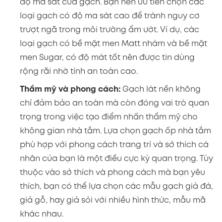
độ ma sát của gạch. Bạn nên ưu tiên chọn các
loại gạch có độ ma sát cao để tránh nguy cơ
trượt ngã trong môi trường ẩm ướt. Ví dụ, các
loại gạch có bề mặt men Matt nhám và bề mặt
men Sugar, có độ mát tốt nên được tin dùng
rộng rãi nhờ tính an toàn cao.
Thẩm mỹ và phong cách:
Gạch lát nền không
chỉ đảm bảo an toàn mà còn đóng vai trò quan
trọng trong việc tạo điểm nhấn thẩm mỹ cho
không gian nhà tắm. Lựa chọn gạch ốp nhà tắm
phù hợp với phong cách trang trí và sở thích cá
nhân của bạn là một điều cực kỳ quan trọng. Tùy
thuộc vào sở thích và phong cách mà bạn yêu
thích, bạn có thể lựa chọn các mẫu gạch giả đá,
giả gỗ, hay giả sỏi với nhiều hình thức, mẫu mã
khác nhau.