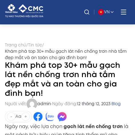
VN
Trang chủ
/
Tin tức
/
Khám phá top 30+ mẫu gạch lát nền chống trơn nhà tắm
đẹp mắt và an toàn cho gia đình bạn!
Khám phá top 30+ mẫu gạch
lát nền chống trơn nhà tắm
đẹp mắt và an toàn cho gia
đình bạn!
Người viết:
admin
Ngày đăng:
12 tháng 12, 2023
Blog
-
+
Aa
Ngày nay, việc lựa chọn
gạch lát nền chống trơn
là