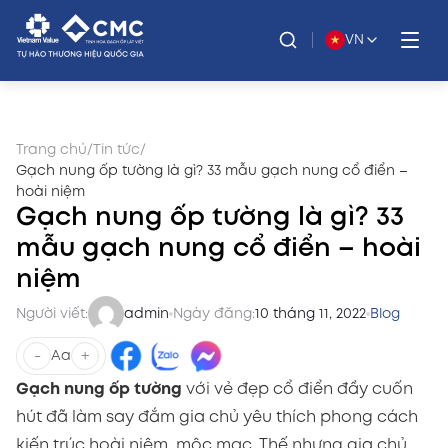
VN
Trang chủ
/
Tin tức
/
Gạch nung ốp tường là gì? 33 mẫu gạch nung cổ điển –
hoài niệm
Gạch nung ốp tường là gì? 33
mẫu gạch nung cổ điển – hoài
niệm
Người viết:
admin
Ngày đăng:
10 tháng 11, 2022
Blog
-
+
Aa
Gạch nung ốp tường
với vẻ đẹp cổ điển đầy cuốn
hút đã làm say đắm gia chủ yêu thích phong cách
kiến trúc hoài niệm, mộc mạc. Thế nhưng gia chủ