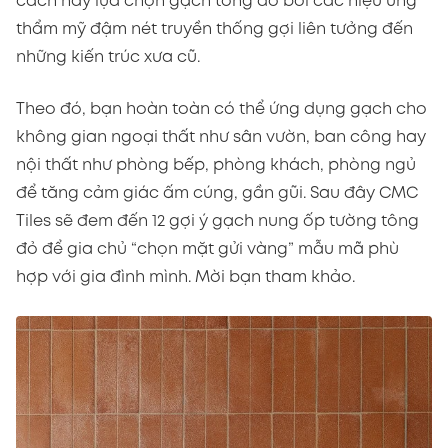
cách này lựa chọn gạch tông đỏ bởi các hiệu ứng
thẩm mỹ đậm nét truyền thống gợi liên tưởng đến
những kiến trúc xưa cũ.
Theo đó, bạn hoàn toàn có thể ứng dụng gạch cho
không gian ngoại thất như sân vườn, ban công hay
nội thất như phòng bếp, phòng khách, phòng ngủ
để tăng cảm giác ấm cúng, gần gũi. Sau đây CMC
Tiles sẽ đem đến 12 gợi ý gạch nung ốp tường tông
đỏ để gia chủ “chọn mặt gửi vàng” mẫu mã phù
hợp với gia đình mình. Mời bạn tham khảo.