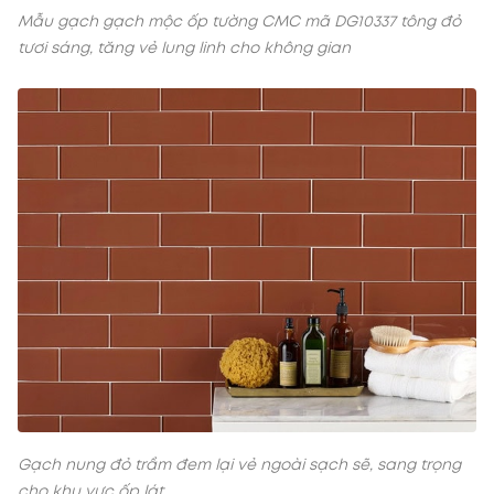
Mẫu gạch gạch mộc ốp tường CMC mã DG10337 tông đỏ
tươi sáng, tăng vẻ lung linh cho không gian
Gạch nung đỏ trầm đem lại vẻ ngoài sạch sẽ, sang trọng
cho khu vực ốp lát