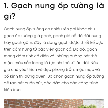
1. Gạch nung ốp tường là
gì?
Gạch nung ốp tường có nhiều tên gọi khác như
gạch ốp tường giả gạch, gạch giả cổ đỏ đất nung
hay gạch gốm, đây là dòng gạch được thiết kế dựa
trên cảm hứng từ các viên gạch cổ. Do đó, gạch
mang đậm tính cổ điển với những đường nét thô
mộc, màu sắc loang lổ tựa như có từ lâu đời. Nếu
gia chủ yêu thích vẻ đẹp phong trần, mộc mạc và
cổ kính thì đừng quên lựa chọn gạch nung ốp tường
để tạo nét cuốn hút, độc đáo cho các công trình
kiến trúc.