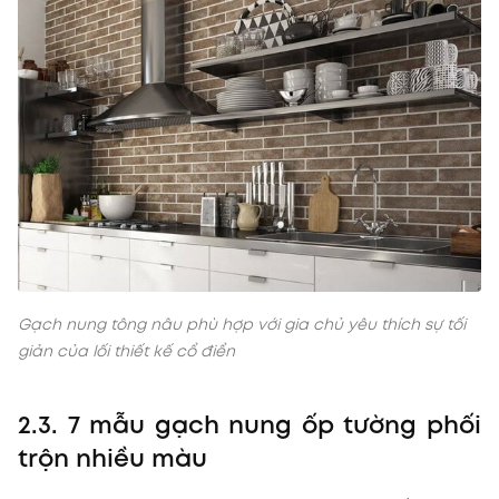
Gạch nung tông nâu phù hợp với gia chủ yêu thích sự tối
giản của lối thiết kế cổ điển
2.3. 7 mẫu gạch nung ốp tường phối
trộn nhiều màu