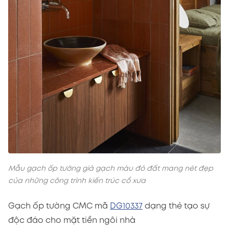
Mẫu gạch ốp tường giả gạch màu đỏ đất mang nét đẹp
của những công trình kiến trúc cổ xưa
Gạch ốp tường CMC mã
DG10337
dạng thẻ tạo sự
độc đáo cho mặt tiền ngôi nhà