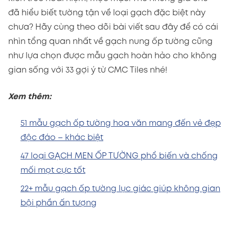
đã hiểu biết tường tận về loại gạch đặc biệt này
chưa? Hãy cùng theo dõi bài viết sau đây để có cái
nhìn tổng quan nhất về gạch nung ốp tường cũng
như lựa chọn được mẫu gạch hoàn hảo cho không
gian sống với 33 gợi ý từ CMC Tiles nhé!
Xem thêm:
51 mẫu gạch ốp tường hoa văn mang đến vẻ đẹp
độc đáo – khác biệt
47 loại GẠCH MEN ỐP TƯỜNG phổ biến và chống
mối mọt cực tốt
22+ mẫu gạch ốp tường lục giác giúp không gian
bội phần ấn tượng