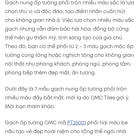
Gạch nung ốp tường phối trộn nhiều màu sắc là lựa
chọn thú vị và độc đáo, tạo điểm nhấn cuốn hút
cho không gian nhà ở. Việc lựa chọn nhiều màu sắc
gạch nhưng vẫn đảm bảo hài hòa, đồng bộ cũng
thể hiện gu thẩm mỹ, tính sáng tạo của gia chủ.
Theo đó, bạn có thể phối từ 2 – 3 màu gạch mộc ốp
tường cùng tông hoặc nghịch tông cho không gian
nội thất như phòng khách, phòng ngủ, phòng tắm,
phòng bếp thêm đẹp mắt, ấn tượng.
Dưới đây là 7 mẫu gạch nung ốp tường phối trộn
nhiều màu đầy bắt mắt, mới lạ do CMC Tiles gợi ý.
Mời bạn tham khảo.
Gạch ốp tường CMC mã
PT25001
phối hai màu be
nâu tạo vẻ đẹp hoài niệm cho tổng thể ngôi nhà