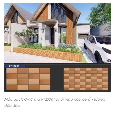
Mẫu gạch CMC mã PT25001 phối màu nâu be ấn tượng,
độc đáo