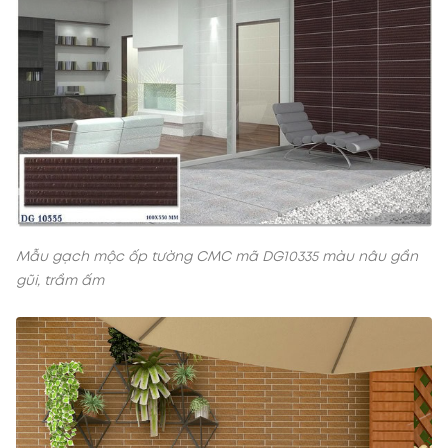
Mẫu gạch mộc ốp tường CMC mã DG10335 màu nâu gần
gũi, trầm ấm