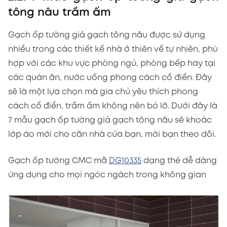
tông nâu trầm ấm
Gạch ốp tường giả gạch tông nâu được sử dụng
nhiều trong các thiết kế nhà ở thiên về tự nhiên, phù
hợp với các khu vực phòng ngủ, phòng bếp hay tại
các quán ăn, nước uống phong cách cổ điển. Đây
sẽ là một lựa chọn mà gia chủ yêu thích phong
cách cổ điển, trầm ấm không nên bỏ lỡ. Dưới đây là
7 mẫu gạch ốp tường giả gạch tông nâu sẽ khoác
lớp áo mới cho căn nhà của bạn, mời bạn theo dõi.
Gạch ốp tường CMC mã
DG10335
dạng thẻ dễ dàng
ứng dụng cho mọi ngóc ngách trong không gian