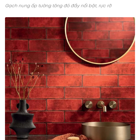
Gạch nung ốp tường tông đỏ đầy nổi bật, rực rỡ