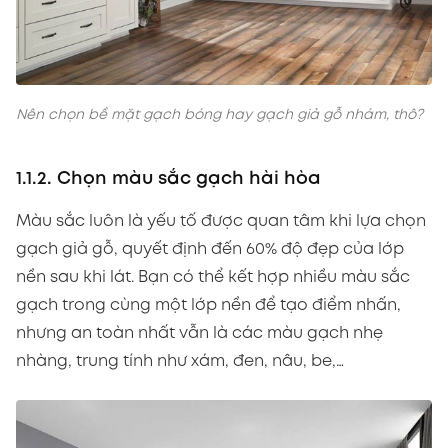
Nên chọn bề mặt gạch bóng hay gạch giả gỗ nhám, thô?
1.1.2. Chọn màu sắc gạch hài hòa
Màu sắc luôn là yếu tố được quan tâm khi lựa chọn
gạch giả gỗ, quyết định đến 60% độ đẹp của lớp
nền sau khi lát. Bạn có thể kết hợp nhiều màu sắc
gạch trong cùng một lớp nền để tạo điểm nhấn,
nhưng an toàn nhất vẫn là các màu gạch nhẹ
nhàng, trung tính như xám, đen, nâu, be,…