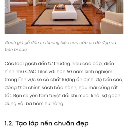
Gạch giả gỗ đến từ thương hiệu cao cấp có độ đẹp và
bền bỉ cao
Các loại gạch đến từ thương hiệu cao cấp, điển
hình như CMC Tiles với hơn 60 năm kinh nghiệm
trong lĩnh vực sẽ có chất lượng ổn định, độ bền cao,
đồng thời chính sách bảo hành, hậu mãi cũng rất
tốt. Bạn sẽ yên tâm tuyệt đối khi mua, khỏi sợ gạch
dùng vài ba hôm hư hỏng.
1.2. Tạo lớp nền chuẩn đẹp