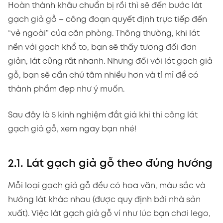
Hoàn thành khâu chuẩn bị rồi thì sẽ đến bước lát
gạch giả gỗ – công đoạn quyết định trực tiếp đến
“vẻ ngoài” của căn phòng. Thông thường, khi lát
nền với gạch khổ to, bạn sẽ thấy tương đối đơn
giản, lát cũng rất nhanh. Nhưng đối với lát gạch giả
gỗ, bạn sẽ cần chú tâm nhiều hơn và tỉ mỉ để có
thành phẩm đẹp như ý muốn.
Sau đây là 5 kinh nghiệm đắt giá khi thi công lát
gạch giả gỗ, xem ngay bạn nhé!
2.1. Lát gạch giả gỗ theo đúng hướng
Mỗi loại gạch giả gỗ đều có hoa văn, màu sắc và
hướng lát khác nhau (được quy định bởi nhà sản
xuất). Việc lát gạch giả gỗ ví như lúc bạn chơi lego,