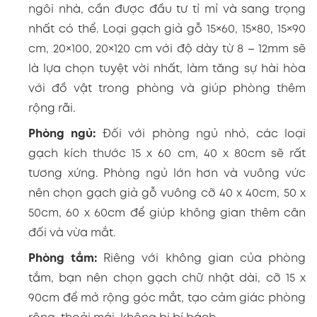
ngôi nhà, cần được đầu tư tỉ mỉ và sang trọng
nhất có thể. Loại gạch giả gỗ 15×60, 15×80, 15×90
cm, 20×100, 20×120 cm với độ dày từ 8 – 12mm sẽ
là lựa chọn tuyệt vời nhất, làm tăng sự hài hòa
với đồ vật trong phòng và giúp phòng thêm
rộng rãi.
Phòng ngủ:
Đối với phòng ngủ nhỏ, các loại
gạch kích thước 15 x 60 cm, 40 x 80cm sẽ rất
tương xứng. Phòng ngủ lớn hơn và vuông vức
nên chọn gạch giả gỗ vuông cỡ 40 x 40cm, 50 x
50cm, 60 x 60cm để giúp không gian thêm cân
đối và vừa mắt.
Phòng tắm:
Riêng với không gian của phòng
tắm, bạn nên chọn gạch chữ nhật dài, cỡ 15 x
90cm để mở rộng góc mắt, tạo cảm giác phòng