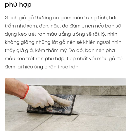
phù hợp
Gạch giả gỗ thường có gam màu trung tính, hơi
trầm như xám, đen, nâu, đỏ đậm,… nên nếu bạn sử
dụng keo trét ron màu trắng trông sẽ rất lộ, nhìn
không giống những lát gỗ nên sẽ khiến người nhìn
thấy giả giả, kém thẩm mỹ. Do đó, bạn nên pha
màu keo trét ron phù hợp, tiệp nhất với màu gỗ để
đem lại hiệu ứng chân thực hơn.