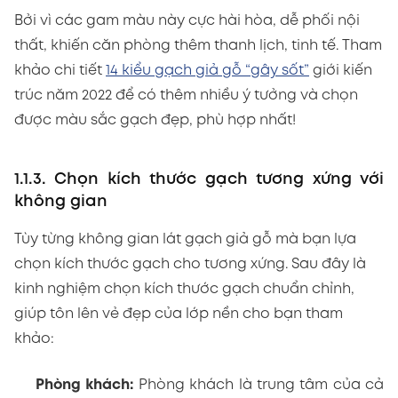
Bởi vì các gam màu này cực hài hòa, dễ phối nội
thất, khiến căn phòng thêm thanh lịch, tinh tế. Tham
khảo chi tiết
14 kiểu gạch giả gỗ “gây sốt”
giới kiến
trúc năm 2022 để có thêm nhiều ý tưởng và chọn
được màu sắc gạch đẹp, phù hợp nhất!
1.1.3. Chọn kích thước gạch tương xứng với
không gian
Tùy từng không gian lát gạch giả gỗ mà bạn lựa
chọn kích thước gạch cho tương xứng. Sau đây là
kinh nghiệm chọn kích thước gạch chuẩn chỉnh,
giúp tôn lên vẻ đẹp của lớp nền cho bạn tham
khảo:
Phòng khách:
Phòng khách là trung tâm của cả