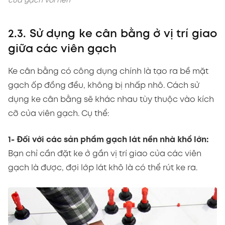
của gạch với nền
2.3. Sử dụng ke cân bằng ở vị trí giao
giữa các viên gạch
Ke cân bằng có công dụng chính là tạo ra bề mặt
gạch ốp đồng đều, không bị nhấp nhô. Cách sử
dụng ke cân bằng sẽ khác nhau tùy thuộc vào kích
cỡ của viên gạch. Cụ thể:
1- Đối với các sản phẩm gạch lát nền nhà khổ lớn:
Bạn chỉ cần đặt ke ở gần vị trí giao của các viên
gạch là được, đợi lớp lát khô là có thể rút ke ra.