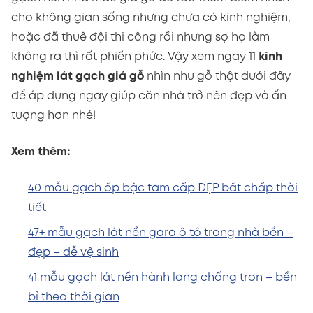
cho không gian sống nhưng chưa có kinh nghiệm,
hoặc đã thuê đội thi công rồi nhưng sợ họ làm
không ra thì rất phiền phức. Vậy xem ngay 11
kinh
nghiệm lát gạch giả gỗ
nhìn như gỗ thật dưới đây
để áp dụng ngay giúp căn nhà trở nên đẹp và ấn
tượng hơn nhé!
Xem thêm:
40 mẫu gạch ốp bậc tam cấp ĐẸP bất chấp thời
tiết
47+ mẫu gạch lát nền gara ô tô trong nhà bền –
đẹp – dễ vệ sinh
41 mẫu gạch lát nền hành lang chống trơn – bền
bỉ theo thời gian