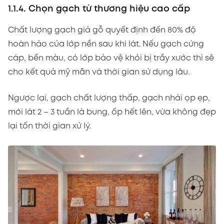
1.1.4. Chọn gạch từ thương hiệu cao cấp
Chất lượng gạch giả gỗ quyết định đến 80% độ
hoàn hảo của lớp nền sau khi lát. Nếu gạch cứng
cáp, bền màu, có lớp bảo vệ khỏi bị trầy xước thì sẽ
cho kết quả mỹ mãn và thời gian sử dụng lâu.
Ngược lại, gạch chất lượng thấp, gạch nhái ọp ẹp,
mới lát 2 – 3 tuần là bung, ốp hết lên, vừa không đẹp
lại tốn thời gian xử lý.