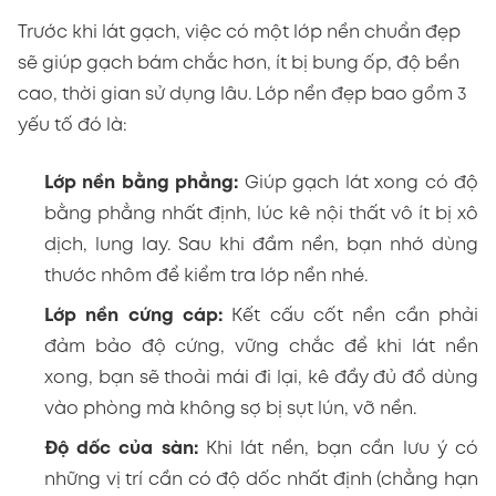
Trước khi lát gạch, việc có một lớp nền chuẩn đẹp
sẽ giúp gạch bám chắc hơn, ít bị bung ốp, độ bền
cao, thời gian sử dụng lâu. Lớp nền đẹp bao gồm 3
yếu tố đó là:
Lớp nền bằng phẳng:
Giúp gạch lát xong có độ
bằng phẳng nhất định, lúc kê nội thất vô ít bị xô
dịch, lung lay. Sau khi đầm nền, bạn nhớ dùng
thước nhôm để kiểm tra lớp nền nhé.
Lớp nền cứng cáp:
Kết cấu cốt nền cần phải
đảm bảo độ cứng, vững chắc để khi lát nền
xong, bạn sẽ thoải mái đi lại, kê đầy đủ đồ dùng
vào phòng mà không sợ bị sụt lún, vỡ nền.
Độ dốc của sàn:
Khi lát nền, bạn cần lưu ý có
những vị trí cần có độ dốc nhất định (chẳng hạn