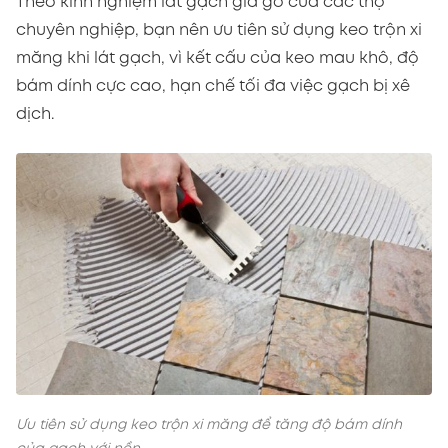
Theo kinh nghiệm lát gạch giả gỗ của các thợ
chuyên nghiệp, bạn nên ưu tiên sử dụng keo trộn xi
măng khi lát gạch, vì kết cấu của keo mau khô, độ
bám dính cực cao, hạn chế tối đa việc gạch bị xê
dịch.
Ưu tiên sử dụng keo trộn xi măng để tăng độ bám dính