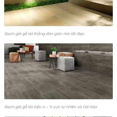
Gạch giả gỗ lát thẳng đơn giản mà rất đẹp
Gạch giả gỗ lát kiểu ¼ – ¾ cực tự nhiên và hài hòa