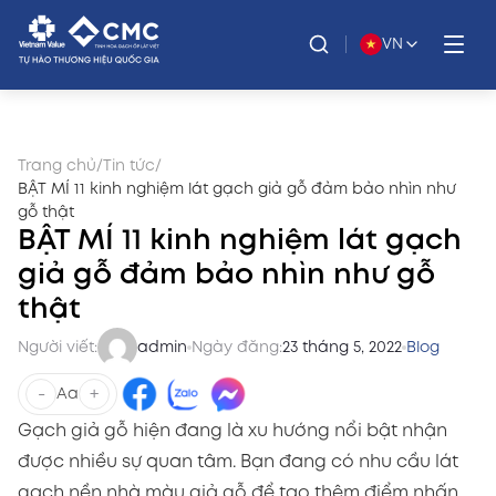
VN
Trang chủ
/
Tin tức
/
BẬT MÍ 11 kinh nghiệm lát gạch giả gỗ đảm bảo nhìn như
gỗ thật
BẬT MÍ 11 kinh nghiệm lát gạch
giả gỗ đảm bảo nhìn như gỗ
thật
Người viết:
admin
Ngày đăng:
23 tháng 5, 2022
Blog
-
+
Aa
Gạch giả gỗ hiện đang là xu hướng nổi bật nhận
được nhiều sự quan tâm. Bạn đang có nhu cầu lát
gạch nền nhà màu giả gỗ để tạo thêm điểm nhấn