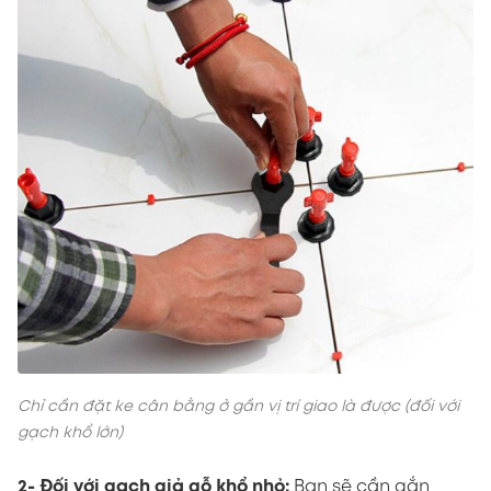
Chỉ cần đặt ke cân bằng ở gần vị trí giao là được (đối với
gạch khổ lớn)
2- Đối với gạch giả gỗ khổ nhỏ:
Bạn sẽ cần gắn