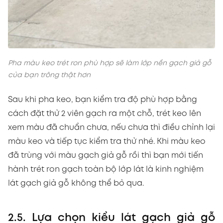
Pha màu keo trét ron phù hợp sẽ làm lớp nền gạch giả gỗ
của bạn trông thật hơn
Sau khi pha keo, bạn kiểm tra độ phù hợp bằng
cách đặt thử 2 viên gạch ra một chỗ, trét keo lên
xem màu đã chuẩn chưa, nếu chưa thì điều chỉnh lại
màu keo và tiếp tục kiểm tra thử nhé. Khi màu keo
đã trùng với màu gạch giả gỗ rồi thì bạn mới tiến
hành trét ron gạch toàn bộ lớp lát là kinh nghiệm
lát gạch giả gỗ không thể bỏ qua.
2.5. Lựa chọn kiểu lát gạch giả gỗ