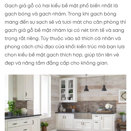
Gạch giả gỗ có hai kiểu bề mặt phổ biến nhất là
gạch bóng và gạch nhám. Trong khi gạch bóng
mang đến sự sạch sẽ và tươi mát cho căn phòng thì
gạch giả gỗ bề mặt nhám lại có nét tinh tế và sang
trọng rất riêng. Tùy thuộc vào sở thích cá nhân và
phong cách chủ đạo của khối kiến trúc mà bạn lựa
chọn kiểu bề mặt gạch thích hợp, giúp tôn lên vẻ
đẹp và nâng tầm đẳng cấp cho không gian.