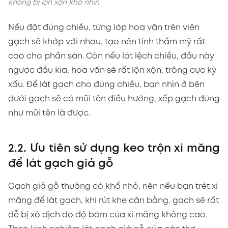
không bị lộn xộn khó nhìn
Nếu đặt đúng chiều, từng lớp hoa văn trên viên
gạch sẽ khớp với nhau, tạo nên tính thẩm mỹ rất
cao cho phần sàn. Còn nếu lát lệch chiều, đầu này
ngược đầu kia, hoa văn sẽ rất lộn xộn, trông cực kỳ
xấu. Để lát gạch cho đúng chiều, bạn nhìn ở bên
dưới gạch sẽ có mũi tên điều hướng, xếp gạch đúng
như mũi tên là được.
2.2. Ưu tiên sử dụng keo trộn xi măng
để lát gạch giả gỗ
Gạch giả gỗ thường có khổ nhỏ, nên nếu bạn trét xi
măng để lát gạch, khi rút khe cân bằng, gạch sẽ rất
dễ bị xô dịch do độ bám của xi măng không cao.