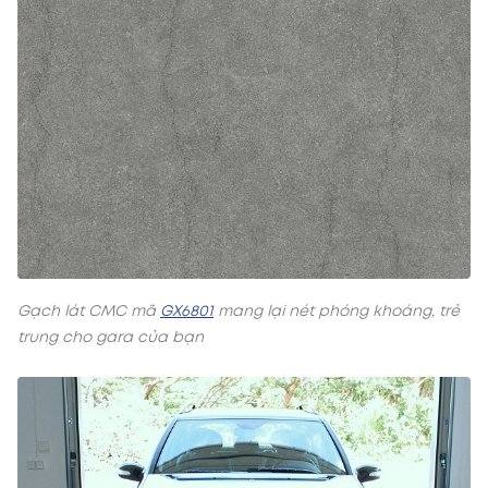
Gạch lát CMC mã
GX6801
mang lại nét phóng khoáng, trẻ
trung cho gara của bạn