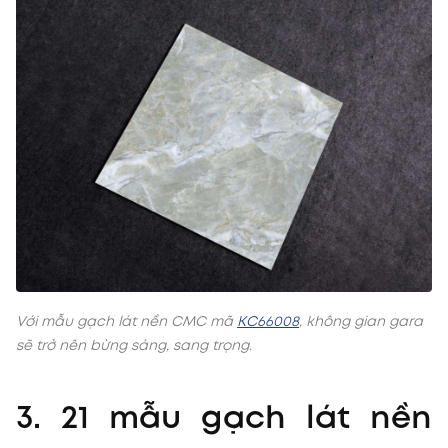
Với mẫu gạch lát nền CMC mã
KC66008
, không gian gara
sẽ trở nên bừng sáng, sang trọng.
3. 21 mẫu gạch lát nền