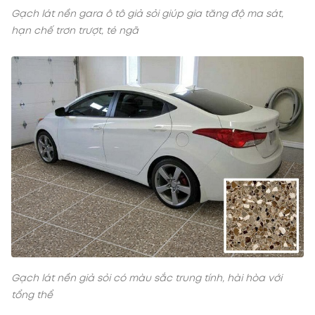
Gạch lát nền gara ô tô giả sỏi giúp gia tăng độ ma sát,
hạn chế trơn trượt, té ngã
Gạch lát nền giả sỏi có màu sắc trung tính, hài hòa với
tổng thể