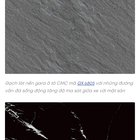
Gạch lát nền gara ô tô CMC mã
GX 6805
với những đường
vân đá sống động tăng độ ma sát giữa xe với mặt sàn