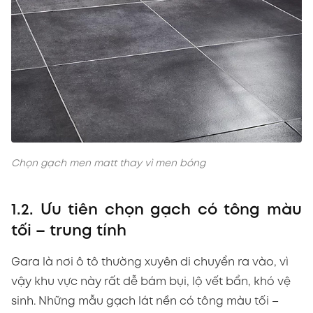
Chọn gạch men matt thay vì men bóng
1.2. Ưu tiên chọn gạch có tông màu
tối – trung tính
Gara là nơi ô tô thường xuyên di chuyển ra vào, vì
vậy khu vực này rất dễ bám bụi, lộ vết bẩn, khó vệ
sinh. Những mẫu gạch lát nền có tông màu tối –