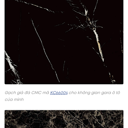
Gạch giả đá CMC mã
KC66004
cho không gian gara ô tô
của mình