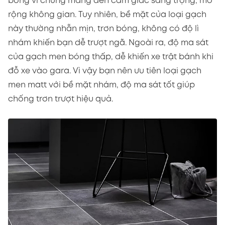
bóng vì chúng mang đến cảm giác sang trọng, mở
rộng không gian. Tuy nhiên, bề mặt của loại gạch
này thường nhẵn mịn, trơn bóng, không có độ lì
nhám khiến bạn dễ trượt ngã. Ngoài ra, độ ma sát
của gạch men bóng thấp, dễ khiến xe trật bánh khi
đỗ xe vào gara. Vì vậy bạn nên ưu tiên loại gạch
men matt với bề mặt nhám, độ ma sát tốt giúp
chống trơn trượt hiệu quả.