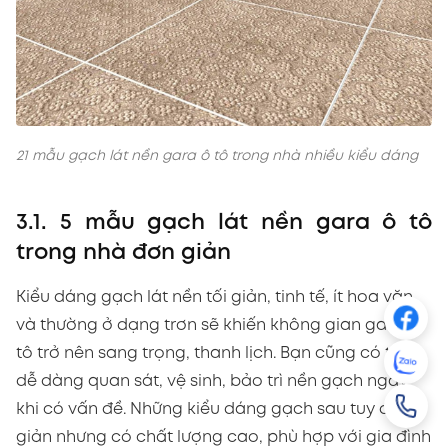
21 mẫu gạch lát nền gara ô tô trong nhà nhiều kiểu dáng
3.1. 5 mẫu gạch lát nền gara ô tô
trong nhà đơn giản
Kiểu dáng gạch lát nền tối giản, tinh tế, ít hoa văn
và thường ở dạng trơn sẽ khiến không gian gara ô
tô trở nên sang trọng, thanh lịch. Bạn cũng có thể
dễ dàng quan sát, vệ sinh, bảo trì nền gạch ngay
khi có vấn đề. Những kiểu dáng gạch sau tuy đơn
giản nhưng có chất lượng cao, phù hợp với gia đình