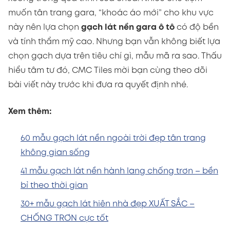
muốn tân trang gara, “khoác áo mới” cho khu vực
này nên lựa chọn
gạch lát nền gara ô tô
có độ bền
và tính thẩm mỹ cao. Nhưng bạn vẫn không biết lựa
chọn gạch dựa trên tiêu chí gì, mẫu mã ra sao. Thấu
hiểu tâm tư đó, CMC Tiles mời bạn cùng theo dõi
bài viết này trước khi đưa ra quyết định nhé.
Xem thêm:
60 mẫu gạch lát nền ngoài trời đẹp tân trang
không gian sống
41 mẫu gạch lát nền hành lang chống trơn – bền
bỉ theo thời gian
30+ mẫu gạch lát hiên nhà đẹp XUẤT SẮC –
CHỐNG TRƠN cực tốt