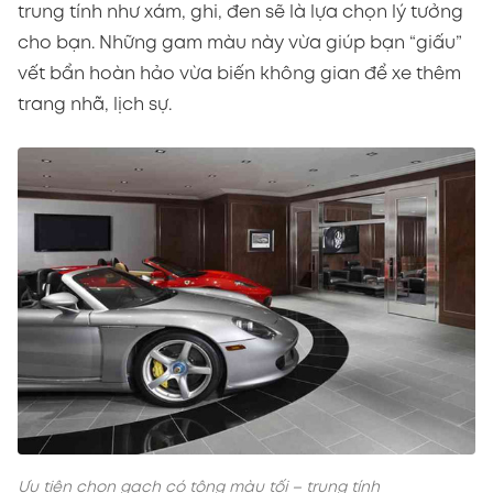
trung tính như xám, ghi, đen sẽ là lựa chọn lý tưởng
cho bạn. Những gam màu này vừa giúp bạn “giấu”
vết bẩn hoàn hảo vừa biến không gian để xe thêm
trang nhã, lịch sự.
Ưu tiên chọn gạch có tông màu tối – trung tính