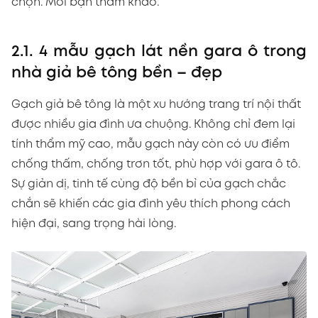
chọn. Mời bạn tham khảo.
2.1. 4 mẫu gạch lát nền gara ô trong
nhà giả bê tông bền – đẹp
Gạch giả bê tông là một xu hướng trang trí nội thất
được nhiều gia đình ưa chuộng. Không chỉ đem lại
tính thẩm mỹ cao, mẫu gạch này còn có ưu điểm
chống thấm, chống trơn tốt, phù hợp với gara ô tô.
Sự giản dị, tinh tế cùng độ bền bỉ của gạch chắc
chắn sẽ khiến các gia đình yêu thích phong cách
hiện đại, sang trọng hài lòng.