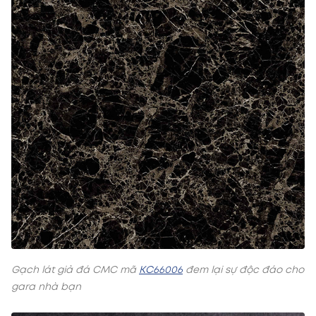
Gạch lát giả đá CMC mã
KC66006
đem lại sự độc đáo cho
gara nhà bạn