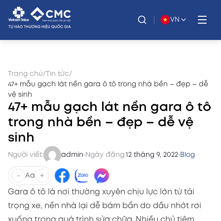
VN
Trang chủ
/
Tin tức
/
47+ mẫu gạch lát nền gara ô tô trong nhà bền – đẹp – dễ
vệ sinh
47+ mẫu gạch lát nền gara ô tô
trong nhà bền – đẹp – dễ vệ
sinh
Người viết:
admin
Ngày đăng:
12 tháng 9, 2022
Blog
-
+
Aa
Gara ô tô là nơi thường xuyên chịu lực lớn từ tải
trọng xe, nền nhà lại dễ bám bẩn do dầu nhớt rơi
xuống trong quá trình sửa chữa. Nhiều chủ tiệm