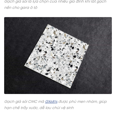
Gạch giả sỏi là lựa chọn của nhiều gia đình khi lát gạch
nền cho gara ô tô
Gạch giả sỏi CMC mã
GX6814
được phủ men nhám, giúp
hạn chế trầy xước, dễ lau chùi vệ sinh