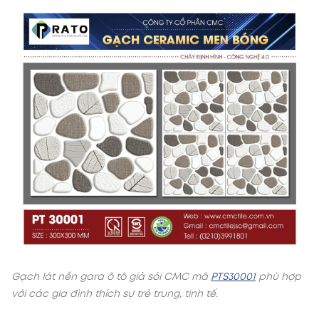
Gạch lát nền gara ô tô giả sỏi CMC mã
PTS30001
phù hợp
với các gia đình thích sự trẻ trung, tinh tế.