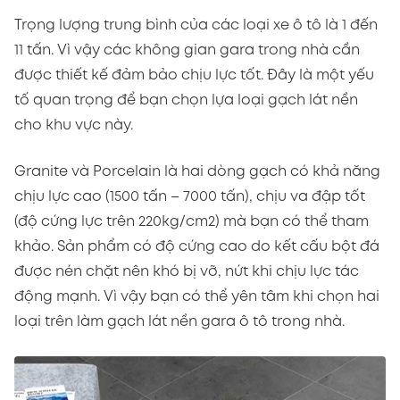
Trọng lượng trung bình của các loại xe ô tô là 1 đến
11 tấn. Vì vậy các không gian gara trong nhà cần
được thiết kế đảm bảo chịu lực tốt. Đây là một yếu
tố quan trọng để bạn chọn lựa loại gạch lát nền
cho khu vực này.
Granite và Porcelain là hai dòng gạch có khả năng
chịu lực cao (1500 tấn – 7000 tấn), chịu va đập tốt
(độ cứng lực trên 220kg/cm2) mà bạn có thể tham
khảo. Sản phẩm có độ cứng cao do kết cấu bột đá
được nén chặt nên khó bị vỡ, nứt khi chịu lực tác
động mạnh. Vì vậy bạn có thể yên tâm khi chọn hai
loại trên làm gạch lát nền gara ô tô trong nhà.