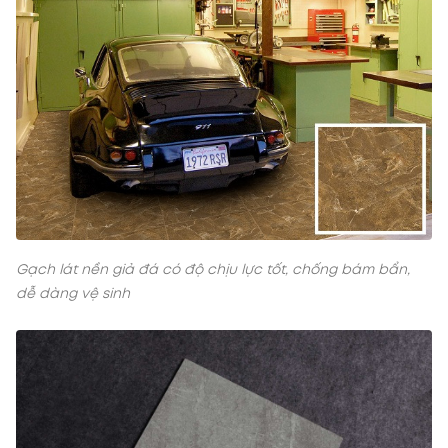
Gạch lát nền giả đá có độ chịu lực tốt, chống bám bẩn,
dễ dàng vệ sinh