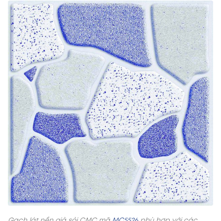
Gạch lát nền giả sỏi CMC mã
MC5526
phù hợp với các