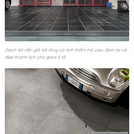
Gạch lát nền giả bê tông có tính thẩm mỹ cao, đem lại vẻ
đẹp thanh lịch cho gara ô tô