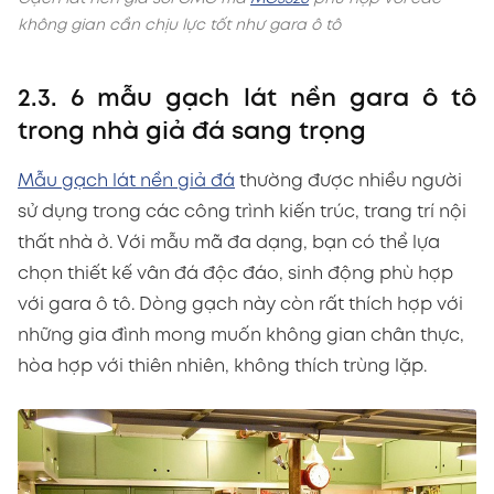
không gian cần chịu lực tốt như gara ô tô
2.3. 6 mẫu gạch lát nền gara ô tô
trong nhà giả đá sang trọng
Mẫu gạch lát nền giả đá
thường được nhiều người
sử dụng trong các công trình kiến trúc, trang trí nội
thất nhà ở. Với mẫu mã đa dạng, bạn có thể lựa
chọn thiết kế vân đá độc đáo, sinh động phù hợp
với gara ô tô. Dòng gạch này còn rất thích hợp với
những gia đình mong muốn không gian chân thực,
hòa hợp với thiên nhiên, không thích trùng lặp.