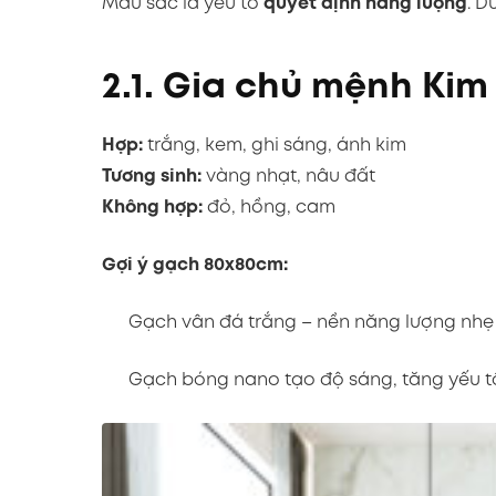
Màu sắc là yếu tố
quyết định năng lượng
. D
2.1. Gia chủ mệnh Kim
Hợp:
trắng, kem, ghi sáng, ánh kim
Tương sinh:
vàng nhạt, nâu đất
Không hợp:
đỏ, hồng, cam
Gợi ý gạch 80x80cm:
Gạch vân đá trắng – nền năng lượng nhẹ n
Gạch bóng nano tạo độ sáng, tăng yếu tố