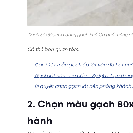
Gạch 80x80cm là dòng gạch khổ lớn phổ thông nh
Có thể bạn quan tâm:
Gợi ý 20+ mẫu gạch ốp lát vân đá hot nhấ
Gạch lát nền cao cấp – Sự lựa chọn thôn
Bí quyết chọn gạch lát nền phòng khách 
2. Chọn màu gạch 80
hành