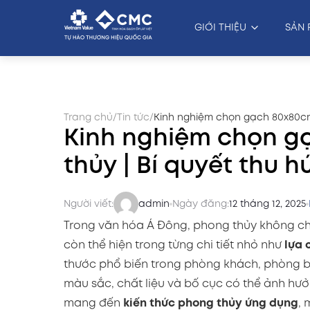
GIỚI THIỆU
SẢN 
Trang chủ
/
Tin tức
/
Kinh nghiệm chọn gạch 80x80cm 
Kinh nghiệm chọn g
thủy | Bí quyết thu h
Người viết:
admin
Ngày đăng:
12 tháng 12, 2025
Trong văn hóa Á Đông, phong thủy không chỉ 
còn thể hiện trong từng chi tiết nhỏ như
lựa 
thước phổ biến trong phòng khách, phòng b
màu sắc, chất liệu và bố cục có thể ảnh hưở
mang đến
kiến thức phong thủy ứng dụng
, 