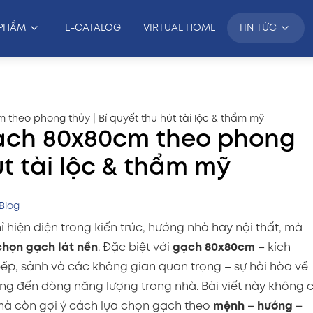
PHẨM
E-CATALOG
VIRTUAL HOME
TIN TỨC
theo phong thủy | Bí quyết thu hút tài lộc & thẩm mỹ
ạch 80x80cm theo phong
út tài lộc & thẩm mỹ
Blog
hiện diện trong kiến trúc, hướng nhà hay nội thất, mà
chọn gạch lát nền
. Đặc biệt với
gạch 80x80cm
– kích
ếp, sảnh và các không gian quan trọng – sự hài hòa về
ng đến dòng năng lượng trong nhà. Bài viết này không c
mà còn gợi ý cách lựa chọn gạch theo
mệnh – hướng –