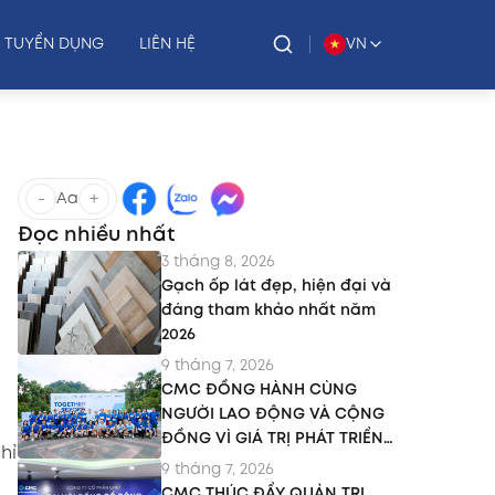
TUYỂN DỤNG
LIÊN HỆ
VN
-
+
Aa
Đọc nhiều nhất
3 tháng 8, 2026
Gạch ốp lát đẹp, hiện đại và
đáng tham khảo nhất năm
2026
9 tháng 7, 2026
CMC ĐỒNG HÀNH CÙNG
NGƯỜI LAO ĐỘNG VÀ CỘNG
ĐỒNG VÌ GIÁ TRỊ PHÁT TRIỂN
hỉ
BỀN VỮNG
9 tháng 7, 2026
CMC THÚC ĐẨY QUẢN TRỊ