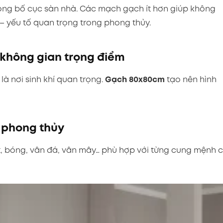
trong bố cục sàn nhà. Các mạch gạch ít hơn giúp không
 – yếu tố quan trọng trong phong thủy.
 không gian trọng điểm
à nơi sinh khí quan trọng.
Gạch 80x80cm
tạo nên hình
u phong thủy
tt, bóng, vân đá, vân mây… phù hợp với từng cung mệnh 