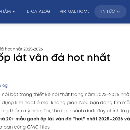
PHẨM
E-CATALOG
VIRTUAL HOME
TIN TỨC
đá hot nhất 2025-2026
ốp lát vân đá hot nhất
Blog
nổi bật trong thiết kế nội thất trong năm 2025–2026 nhờ
g dụng linh hoạt ở mọi không gian. Nếu bạn đang tìm m
ng thẩm mỹ hiện đại, thì danh sách dưới đây chính là g
á 20+ mẫu gạch ốp lát vân đá “hot” nhất 2025–2026 và
a bạn cùng CMC Tiles