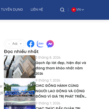
TUYỂN DỤNG
LIÊN HỆ
VN
-
+
Aa
Đọc nhiều nhất
3 tháng 8, 2026
Gạch ốp lát đẹp, hiện đại và
đáng tham khảo nhất năm
2026
9 tháng 7, 2026
ẫu
CMC ĐỒNG HÀNH CÙNG
NGƯỜI LAO ĐỘNG VÀ CỘNG
ợi
ĐỒNG VÌ GIÁ TRỊ PHÁT TRIỂN
BỀN VỮNG
9 tháng 7, 2026
CMC THÚC ĐẨY QUẢN TRỊ