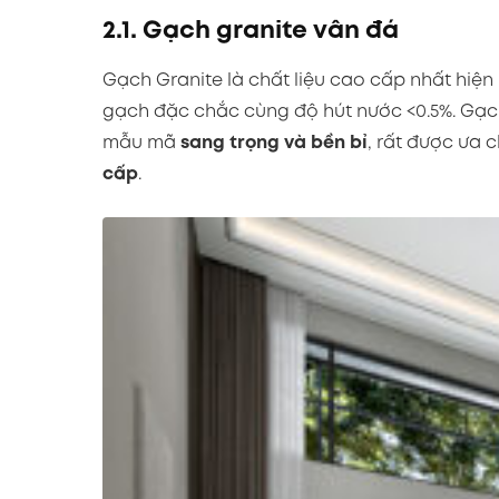
2.1. Gạch granite vân đá
Gạch Granite là chất liệu cao cấp nhất hiện
gạch đặc chắc cùng độ hút nước <0.5%. Gạch
mẫu mã
sang trọng và bền bỉ
, rất được ưa
cấp
.