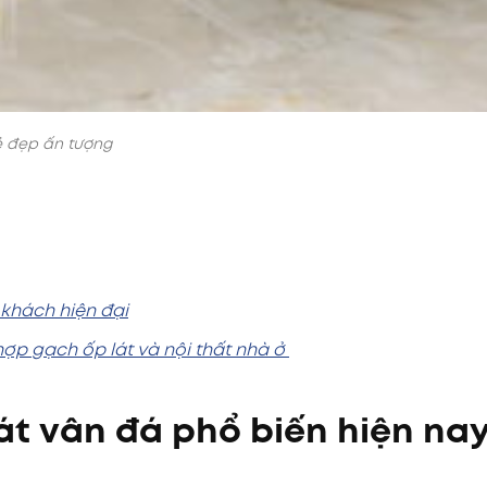
 đẹp ấn tượng
khách hiện đại
 hợp gạch ốp lát và nội thất nhà ở
lát vân đá phổ biến hiện na