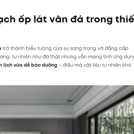
ạch ốp lát vân đá trong thiế
á
trở thành biểu tượng của sự sang trọng và đẳng cấp
hoáng, tự nhiên như đá thật nhưng vẫn mang tính ứng dụn
h lịch vừa dễ bảo dưỡng
– điều mà vật liệu tự nhiên khó