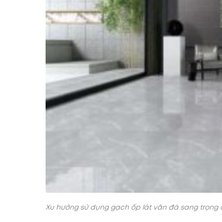
Xu hướng sử dụng gạch ốp lát vân đá sang trọng 