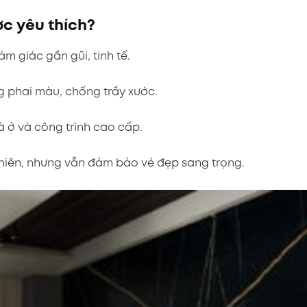
ợc yêu thích?
ảm giác gần gũi, tinh tế.
g phai màu, chống trầy xước.
à ở và công trình cao cấp.
nhiên, nhưng vẫn đảm bảo vẻ đẹp sang trọng.