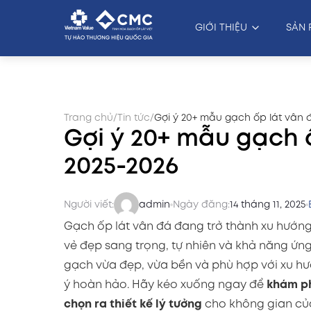
GIỚI THIỆU
SẢN 
Trang chủ
/
Tin tức
/
Gợi ý 20+ mẫu gạch ốp lát vân 
Gợi ý 20+ mẫu gạch 
2025-2026
Người viết:
admin
Ngày đăng:
14 tháng 11, 2025
Gạch ốp lát vân đá đang trở thành xu hướng 
vẻ đẹp sang trọng, tự nhiên và khả năng ứn
gạch vừa đẹp, vừa bền và phù hợp với xu hướ
ý hoàn hảo. Hãy kéo xuống ngay để
khám ph
chọn ra thiết kế lý tưởng
cho không gian củ