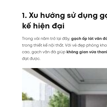
1. Xu hướng sử dụng g
kế hiện đại
Trong vài năm trở lại đây,
gạch ốp lát vân đ
trong thiết kế nội thất. Với vẻ đẹp phóng k
cao, gạch vân đá giúp
không gian vừa than
đạt được.