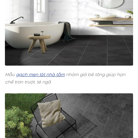
Mẫu
gạch men lát nhà tắm
nhám giả bê tông giúp hạn
chế trơn trượt, té ngã