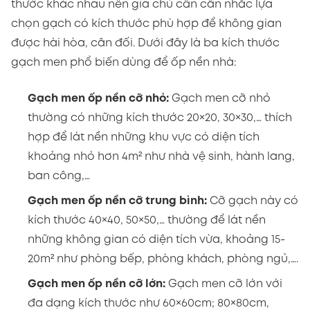
thước khác nhau nên gia chủ cần cân nhắc lựa
chọn gạch có kích thước phù hợp để không gian
được hài hòa, cân đối. Dưới đây là ba kích thước
gạch men phổ biến dùng để ốp nền nhà:
Gạch men ốp nền cỡ nhỏ:
Gạch men cỡ nhỏ
thường có những kích thước 20×20, 30×30,… thích
hợp để lát nền những khu vực có diện tích
khoảng nhỏ hơn 4m² như nhà vệ sinh, hành lang,
ban công,…
Gạch men ốp nền cỡ trung bình:
Cỡ gạch này có
kích thước 40×40, 50×50,… thường để lát nền
những không gian có diện tích vừa, khoảng 15-
20m² như phòng bếp, phòng khách, phòng ngủ,….
Gạch men ốp nền cỡ lớn:
Gạch men cỡ lớn với
đa dạng kích thước như 60×60cm; 80×80cm,