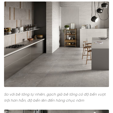
So với bê tông tự nhiên, gạch giả bê tông có độ bền vượt
trội hơn hẳn, độ bền lên đến hàng chục năm