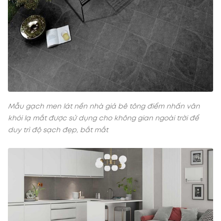
Mẫu gạch men lát nền nhà giả bê tông điểm nhấn vân
khói lạ mắt được sử dụng cho không gian ngoài trời để
duy trì độ sạch đẹp, bắt mắt