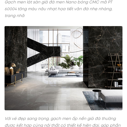
Gạch men lát sàn giả đá men Nano bóng CMC mã PT
60004 tông màu nâu nhạt họa tiết vân đá nhẹ nhàng,
trang nhã
Với vẻ đẹp sang trọng, gạch men ốp nền giả đá thường
được kết hợp cùng nội thất có thiết kế hiện đại, góp phần