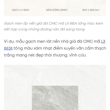
Gạch men ốp nền giả đá CMC mã LX 8824 tông màu kem
kết hợp cùng những đường vân đá sang trọng
Ví dụ, mẫu gạch men lát nền nhà giả đá CMC mã
LX
8838
tông màu xám nhạt điểm xuyến vân cẩm thạch
trắng mang nét đẹp thời thượng, vĩnh cửu.