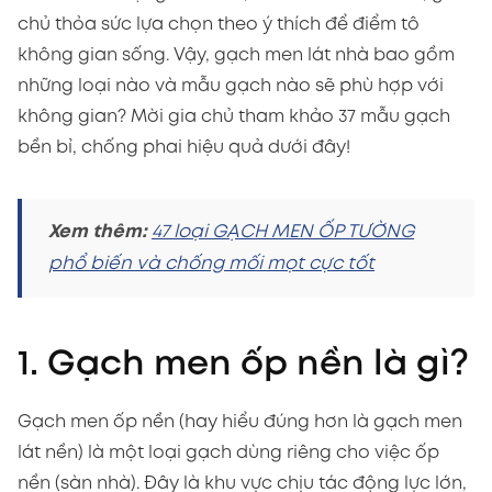
chủ thỏa sức lựa chọn theo ý thích để điểm tô
không gian sống. Vậy, gạch men lát nhà bao gồm
những loại nào và mẫu gạch nào sẽ phù hợp với
không gian? Mời gia chủ tham khảo 37 mẫu gạch
bền bỉ, chống phai hiệu quả dưới đây!
Xem thêm:
47 loại GẠCH MEN ỐP TƯỜNG
phổ biến và chống mối mọt cực tốt
1. Gạch men ốp nền là gì?
Gạch men ốp nền (hay hiểu đúng hơn là gạch men
lát nền) là một loại gạch dùng riêng cho việc ốp
nền (sàn nhà). Đây là khu vực chịu tác động lực lớn,