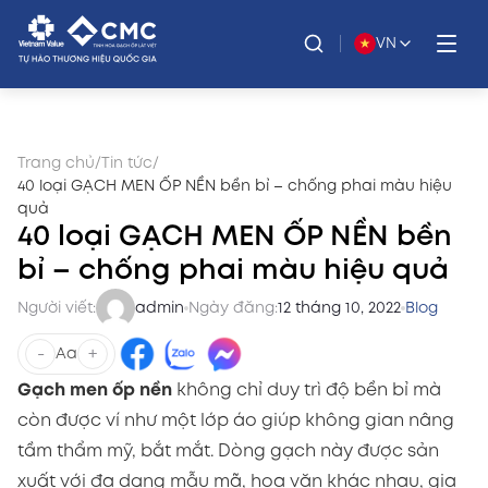
VN
Trang chủ
/
Tin tức
/
40 loại GẠCH MEN ỐP NỀN bền bỉ – chống phai màu hiệu
quả
40 loại GẠCH MEN ỐP NỀN bền
bỉ – chống phai màu hiệu quả
Người viết:
admin
Ngày đăng:
12 tháng 10, 2022
Blog
-
+
Aa
Gạch men ốp nền
không chỉ duy trì độ bền bỉ mà
còn được ví như một lớp áo giúp không gian nâng
tầm thẩm mỹ, bắt mắt. Dòng gạch này được sản
xuất với đa dạng mẫu mã, hoa văn khác nhau, gia