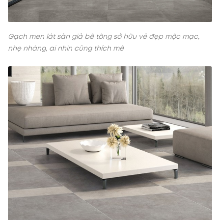
Gạch men lát sàn giả bê tông sở hữu vẻ đẹp mộc mạc,
nhẹ nhàng, ai nhìn cũng thích mê