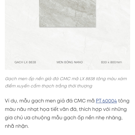
Gạch men ốp nền giả đá CMC mã LX 8838 tông màu xám
điểm xuyến cẩm thạch trắng thời thượng
Ví dụ, mẫu gạch men giả đá CMC mã
PT 60004
tông
màu nâu nhạt họa tiết vân đá, thích hợp với những
gia chủ ưa chuộng mẫu gạch ốp nền nhẹ nhàng,
nhã nhặn.