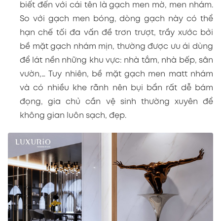
biết đến với cái tên là gạch men mờ, men nhám.
So với gạch men bóng, dòng gạch này có thể
hạn chế tối đa vấn đề trơn trượt, trầy xước bởi
bề mặt gạch nhám mịn, thường được ưu ái dùng
để lát nền những khu vực: nhà tắm, nhà bếp, sân
vườn,… Tuy nhiên, bề mặt gạch men matt nhám
và có nhiều khe rãnh nên bụi bẩn rất dễ bám
đọng, gia chủ cần vệ sinh thường xuyên để
không gian luôn sạch, đẹp.