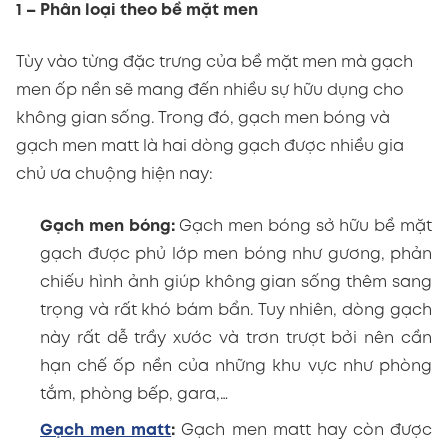
1 – Phân loại theo bề mặt men
Tùy vào từng đặc trưng của bề mặt men mà gạch
men ốp nền sẽ mang đến nhiều sự hữu dụng cho
không gian sống. Trong đó, gạch men bóng và
gạch men matt là hai dòng gạch được nhiều gia
chủ ưa chuộng hiện nay:
Gạch men bóng:
Gạch men bóng sở hữu bề mặt
gạch được phủ lớp men bóng như gương, phản
chiếu hình ảnh giúp không gian sống thêm sang
trọng và rất khó bám bẩn. Tuy nhiên, dòng gạch
này rất dễ trầy xước và trơn trượt bởi nên cần
hạn chế ốp nền của những khu vực như phòng
tắm, phòng bếp, gara,…
Gạch men matt
:
Gạch men matt hay còn được