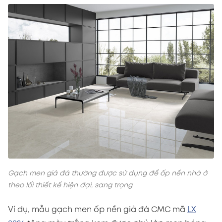
Gạch men giả đá thường được sử dụng để ốp nền nhà ở
theo lối thiết kế hiện đại, sang trọng
Ví dụ, mẫu gạch men ốp nền giả đá CMC mã
LX