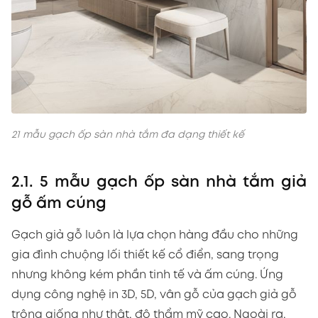
21 mẫu gạch ốp sàn nhà tắm đa dạng thiết kế
2.1. 5 mẫu gạch ốp sàn nhà tắm giả
gỗ ấm cúng
Gạch giả gỗ luôn là lựa chọn hàng đầu cho những
gia đình chuộng lối thiết kế cổ điển, sang trọng
nhưng không kém phần tinh tế và ấm cúng. Ứng
dụng công nghệ in 3D, 5D, vân gỗ của gạch giả gỗ
trông giống như thật, độ thẩm mỹ cao. Ngoài ra,