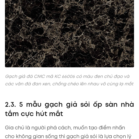
Gạch giả đá CMC mã KC 66006 có màu đen chủ đạo và
các vân đá đan xen, chồng chéo lên nhau vô cùng lạ mắt
2.3. 5 mẫu gạch giả sỏi ốp sàn nhà
tắm cực hút mắt
Gia chủ là người phá cách, muốn tạo điểm nhấn
cho không gian sống thì gạch giả sỏi là lựa chọn lý