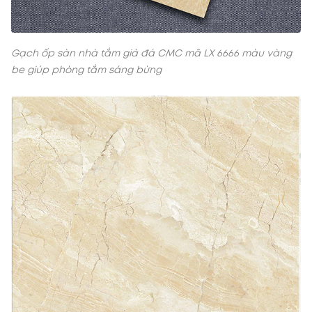
Gạch ốp sàn nhà tắm giả đá CMC mã LX 6666 màu vàng
be giúp phòng tắm sáng bừng