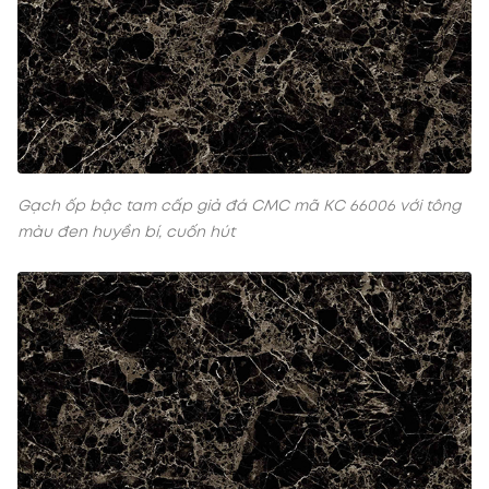
Gạch ốp bậc tam cấp giả đá CMC mã KC 66006 với tông
màu đen huyền bí, cuốn hút