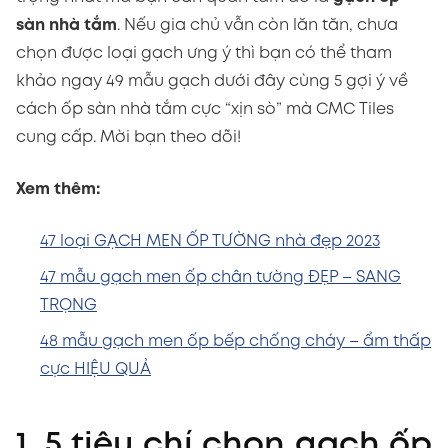
sàn nhà tắm
. Nếu gia chủ vẫn còn lăn tăn, chưa
chọn được loại gạch ưng ý thì bạn có thể tham
khảo ngay 49 mẫu gạch dưới đây cùng 5 gợi ý về
cách ốp sàn nhà tắm cực “xịn sò” mà CMC Tiles
cung cấp. Mời bạn theo dõi!
Xem thêm:
47 loại GẠCH MEN ỐP TƯỜNG nhà đẹp 2023
47 mẫu gạch men ốp chân tường ĐẸP – SANG
TRỌNG
48 mẫu gạch men ốp bếp chống cháy – ẩm thấp
cực HIỆU QUẢ
1. 5 tiêu chí chọn gạch ốp