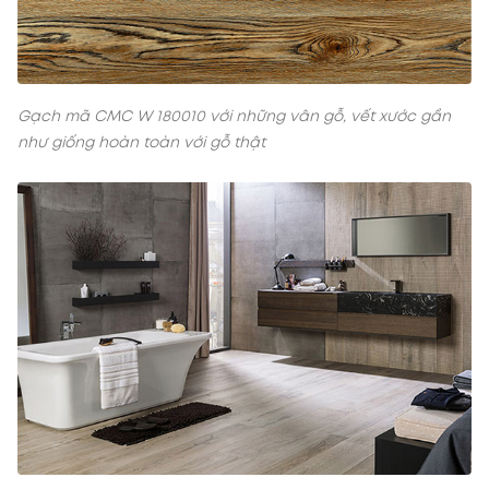
Gạch mã CMC W 180010 với những vân gỗ, vết xước gần
như giống hoàn toàn với gỗ thật