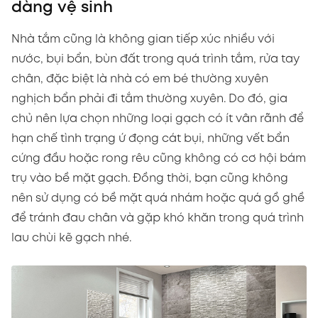
dàng vệ sinh
Nhà tắm cũng là không gian tiếp xúc nhiều với
nước, bụi bẩn, bùn đất trong quá trình tắm, rửa tay
chân, đặc biệt là nhà có em bé thường xuyên
nghịch bẩn phải đi tắm thường xuyên. Do đó, gia
chủ nên lựa chọn những loại gạch có ít vân rãnh để
hạn chế tình trạng ứ đọng cát bụi, những vết bẩn
cứng đầu hoặc rong rêu cũng không có cơ hội bám
trụ vào bề mặt gạch. Đồng thời, bạn cũng không
nên sử dụng có bề mặt quá nhám hoặc quá gồ ghề
để tránh đau chân và gặp khó khăn trong quá trình
lau chùi kẽ gạch nhé.