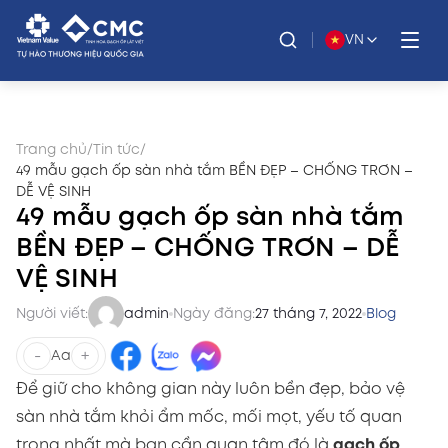
VN
Trang chủ
/
Tin tức
/
49 mẫu gạch ốp sàn nhà tắm BỀN ĐẸP – CHỐNG TRƠN –
DỄ VỆ SINH
49 mẫu gạch ốp sàn nhà tắm
BỀN ĐẸP – CHỐNG TRƠN – DỄ
VỆ SINH
Người viết:
admin
Ngày đăng:
27 tháng 7, 2022
Blog
-
+
Aa
Để giữ cho không gian này luôn bền đẹp, bảo vệ
sàn nhà tắm khỏi ẩm mốc, mối mọt, yếu tố quan
trọng nhất mà bạn cần quan tâm đó là
gạch ốp