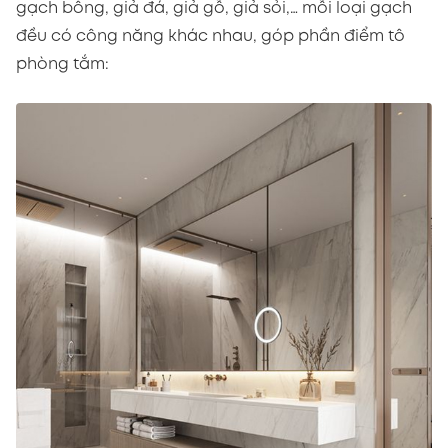
gạch bông, giả đá, giả gỗ, giả sỏi,… mỗi loại gạch
đều có công năng khác nhau, góp phần điểm tô
phòng tắm: