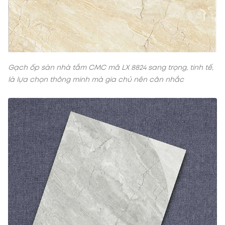
Gạch ốp sàn nhà tắm CMC mã LX 8824 sang trọng, tinh tế,
là lựa chọn thông minh mà gia chủ nên cân nhắc