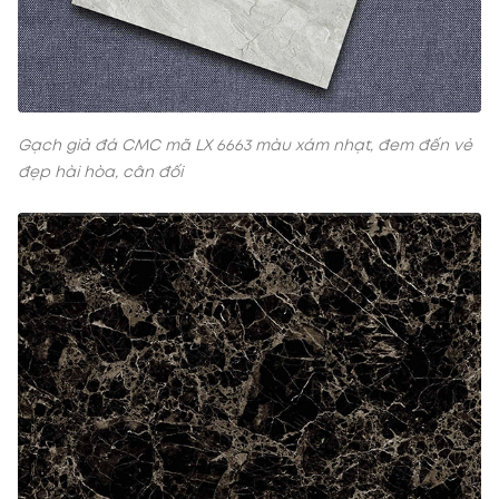
Gạch giả đá CMC mã LX 6663 màu xám nhạt, đem đến vẻ
đẹp hài hòa, cân đối