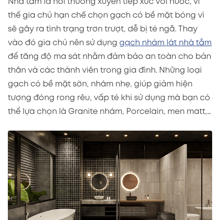
Nhà tắm là nơi thường xuyên tiếp xúc với nước, vì
thế gia chủ hạn chế chọn gạch có bề mặt bóng vì
sẽ gây ra tình trạng trơn trượt, dễ bị té ngã. Thay
vào đó gia chủ nên sử dụng
gạch nhám lát nhà tắm
để tăng độ ma sát nhằm đảm bảo an toàn cho bản
thân và các thành viên trong gia đình. Những loại
gạch có bề mặt sờn, nhám nhẹ, giúp giảm hiện
tượng đóng rong rêu, vấp té khi sử dụng mà bạn có
thể lựa chọn là Granite nhám, Porcelain, men matt,…