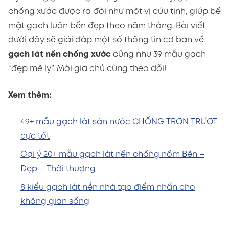
chống xước được ra đời như một vị cứu tinh, giúp bề
mặt gạch luôn bền đẹp theo năm tháng. Bài viết
dưới đây sẽ giải đáp một số thông tin cơ bản về
gạch lát nền chống xước
cũng như 39 mẫu gạch
“đẹp mê ly”. Mời gia chủ cùng theo dõi!
Xem thêm:
49+ mẫu gạch lát sàn nước CHỐNG TRƠN TRƯỢT
cực tốt
Gợi ý 20+ mẫu gạch lát nền chống nồm Bền –
Đẹp – Thời thượng
8 kiểu gạch lát nền nhà tạo điểm nhấn cho
không gian sống