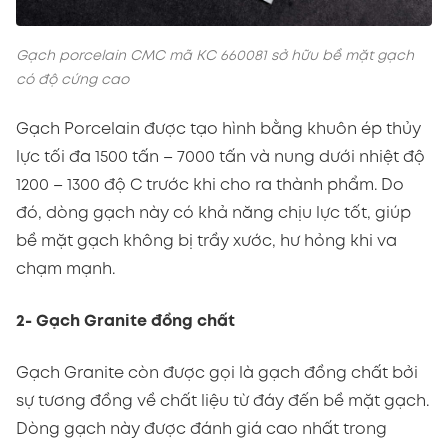
Gạch porcelain CMC mã KC 660081 sở hữu bề mặt gạch
có độ cứng cao
Gạch Porcelain được tạo hình bằng khuôn ép thủy
lực tối đa 1500 tấn – 7000 tấn và nung dưới nhiệt độ
1200 – 1300 độ C trước khi cho ra thành phẩm. Do
đó, dòng gạch này có khả năng chịu lực tốt, giúp
bề mặt gạch không bị trầy xước, hư hỏng khi va
chạm mạnh.
2- Gạch Granite đồng chất
Gạch Granite còn được gọi là gạch đồng chất bởi
sự tương đồng về chất liệu từ đáy đến bề mặt gạch.
Dòng gạch này được đánh giá cao nhất trong