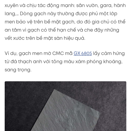
xuyên và chịu tác động mạnh: sân vườn, gara, hành
lang,… Dòng gạch này thường được phủ một lớp
men bảo vệ trên bề mặt gạch, do đó gia chủ có thể
an tâm vì gạch có thể hạn chế và che đậy những
vết xước trên bề mặt sàn hiệu quả.
Ví dụ, gạch men mờ CMC mã
GX 6805
lấy cảm hứng
từ đá thạch anh với tông màu xám phóng khoáng,
sang trọng.