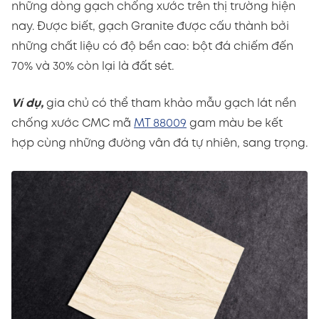
những dòng gạch chống xước trên thị trường hiện
nay. Được biết, gạch Granite được cấu thành bởi
những chất liệu có độ bền cao: bột đá chiếm đến
70% và 30% còn lại là đất sét.
Ví dụ,
gia chủ có thể tham khảo mẫu gạch lát nền
chống xước CMC mã
MT 88009
gam màu be kết
hợp cùng những đường vân đá tự nhiên, sang trọng.