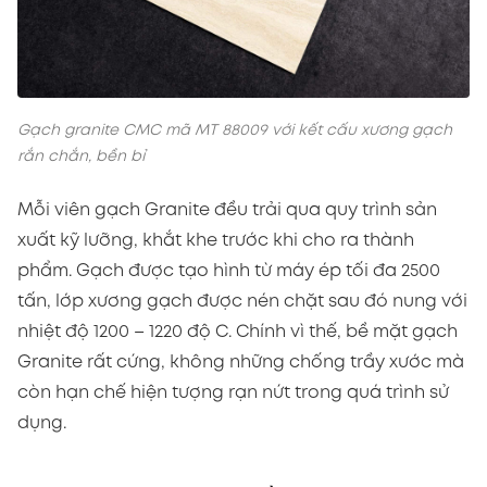
Gạch granite CMC mã MT 88009 với kết cấu xương gạch
rắn chắn, bền bỉ
Mỗi viên gạch Granite đều trải qua quy trình sản
xuất kỹ lưỡng, khắt khe trước khi cho ra thành
phẩm. Gạch được tạo hình từ máy ép tối đa 2500
tấn, lớp xương gạch được nén chặt sau đó nung với
nhiệt độ 1200 – 1220 độ C. Chính vì thế, bề mặt gạch
Granite rất cứng, không những chống trầy xước mà
còn hạn chế hiện tượng rạn nứt trong quá trình sử
dụng.