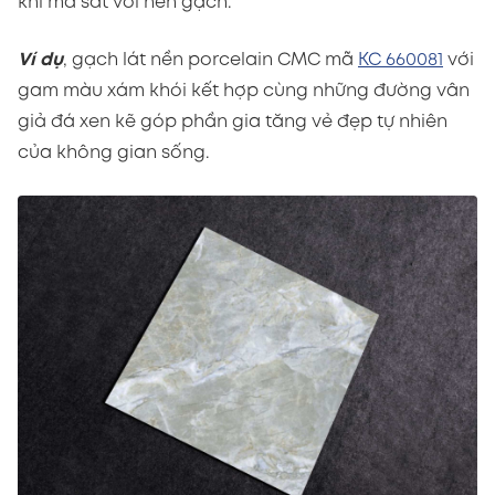
khi ma sát với nền gạch.
Ví dụ
, gạch lát nền porcelain CMC mã
KC 660081
với
gam màu xám khói kết hợp cùng những đường vân
giả đá xen kẽ góp phần gia tăng vẻ đẹp tự nhiên
của không gian sống.