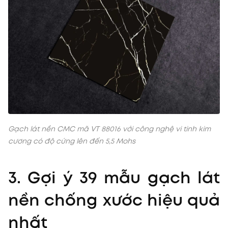
Gạch lát nền CMC mã VT 88016 với công nghệ vi tinh kim
cương có độ cứng lên đến 5,5 Mohs
3. Gợi ý 39 mẫu gạch lát
nền chống xước hiệu quả
nhất