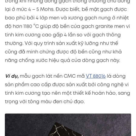
trong khi những dòng gạch thông thường chủ dừng
lại ở mức 4 – 5 Mohs. Được biết, bề mặt gạch được
bao phủ bởi 4 lớp men và xương gạch nung ở nhiệt
độ hơn 1180 °C giúp độ bền của gạch granite men vi
tinh kim cương cao gấp 4 lần so với gạch thông
thường. Với quy trình sản xuất kỹ lưỡng như thế
cũng đã minh chứng được độ bền cũng như khả
năng chống xước hiệu quả của dòng gạch này.
Ví dụ,
mẫu gạch lát nền CMC mã
VT 88016
là dòng
sản phẩm cao cấp được sản xuất bởi công nghệ vi
tinh kim cương tạo nên một thiết kế hoàn hảo, sang
trọng với tông màu đen chủ đạo.