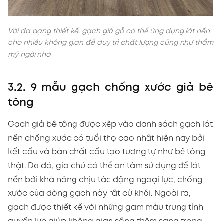
Với đa dạng thiết kế, gạch giả gỗ có thể ứng dụng lát nền
cho nhiều không gian để duy trì chất lượng cũng như thẩm
mỹ ngôi nhà
3.2. 9 mẫu gạch chống xước giả bê
tông
Gạch giả bê tông được xếp vào danh sách gạch lát
nền chống xước có tuổi thọ cao nhất hiện nay bởi
kết cấu và bản chất cấu tạo tương tự như bê tông
thật. Do đó, gia chủ có thể an tâm sử dụng để lát
nền bởi khả năng chịu tác động ngoại lực, chống
xước của dòng gạch này rất cừ khôi. Ngoài ra,
gạch được thiết kế với những gam màu trung tính