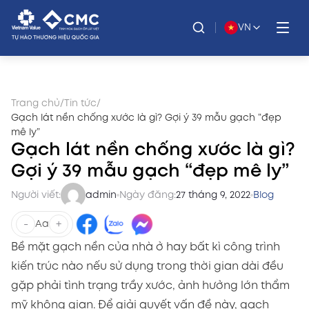
VN
Trang chủ
/
Tin tức
/
Gạch lát nền chống xước là gì? Gợi ý 39 mẫu gạch “đẹp
mê ly”
Gạch lát nền chống xước là gì?
Gợi ý 39 mẫu gạch “đẹp mê ly”
Người viết:
admin
Ngày đăng:
27 tháng 9, 2022
Blog
-
+
Aa
Bề mặt gạch nền của nhà ở hay bất kì công trình
kiến trúc nào nếu sử dụng trong thời gian dài đều
gặp phải tình trạng trầy xước, ảnh hưởng lớn thẩm
mỹ không gian. Để giải quyết vấn đề này, gạch