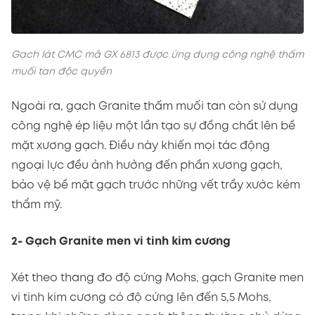
Gạch lát CMC mã GX 6813 được ứng dụng công nghệ thấm
muối tan độc quyền
Ngoài ra, gạch Granite thấm muối tan còn sử dụng
công nghệ ép liệu một lần tạo sự đồng chất lên bề
mặt xương gạch. Điều này khiến mọi tác động
ngoại lực đều ảnh hưởng đến phần xương gạch,
bảo vệ bề mặt gạch trước những vết trầy xước kém
thẩm mỹ.
2- Gạch Granite men vi tinh kim cương
Xét theo thang đo độ cứng Mohs, gạch Granite men
vi tinh kim cương có độ cứng lên đến 5,5 Mohs,