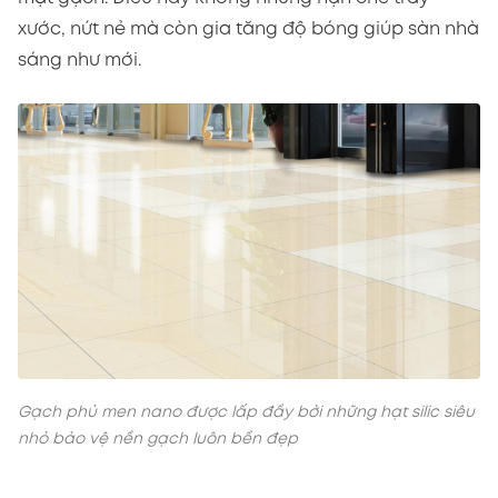
xước, nứt nẻ mà còn gia tăng độ bóng giúp sàn nhà
sáng như mới.
Gạch phủ men nano được lấp đầy bởi những hạt silic siêu
nhỏ bảo vệ nền gạch luôn bền đẹp