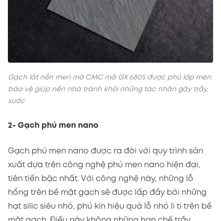
Gạch lát nền men mờ CMC mã GX 6805 được phủ lớp men
bảo vệ giúp nền nhà tránh khỏi những tác nhân gây trầy,
xước
2- Gạch phủ men nano
Gạch phủ men nano được ra đời với quy trình sản
xuất dựa trên công nghệ phủ men nano hiện đại,
tiên tiến bậc nhất. Với công nghệ này, những lỗ
hổng trên bề mặt gạch sẽ được lấp đầy bởi những
hạt silic siêu nhỏ, phủ kín hiệu quả lỗ nhỏ li ti trên bề
mặt gạch. Điều này không những hạn chế trầy