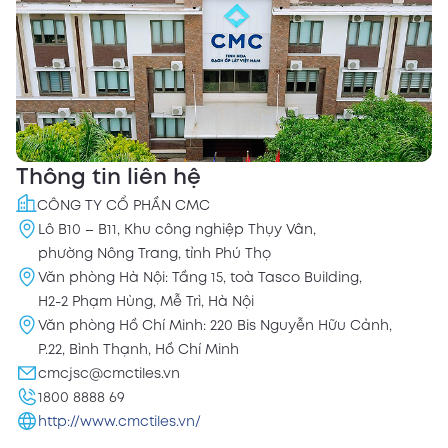
Thông tin liên hệ
CÔNG TY CỔ PHẦN CMC
Lô B10 – B11, Khu công nghiệp Thụy Vân,
phường Nông Trang, tỉnh Phú Thọ
Văn phòng Hà Nội: Tầng 15, toà Tasco Building,
H2-2 Phạm Hùng, Mễ Trì, Hà Nội
Văn phòng Hồ Chí Minh: 220 Bis Nguyễn Hữu Cảnh,
P.22, Bình Thạnh, Hồ Chí Minh
cmcjsc@cmctiles.vn
1800 8888 69
http://www.cmctiles.vn/