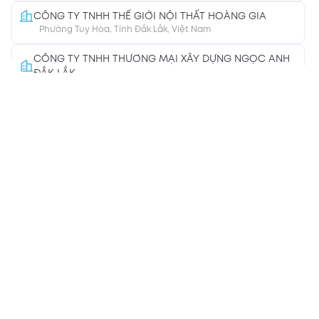
CÔNG TY TNHH THẾ GIỚI NỘI THẤT HOÀNG GIA
Phường Tuy Hòa, Tỉnh Đắk Lắk, Việt Nam
CÔNG TY TNHH THƯƠNG MẠI XÂY DỰNG NGỌC ANH
ĐẮK LẮK
Phường Buôn Ma Thuột, Tỉnh Đắk Lắk, Việt Nam
CÔNG TY TNHH KIẾN TRÚC XÂY DỰNG NAM SƠN
Phường Nha Trang, Tỉnh Khánh Hòa, Việt Nam
CÔNG TY TNHH TMDV ĐỨC NGUYÊN
Huyện Lâm Hà, Tỉnh Lâm Đồng, Việt Nam
CÔNG TY TNHH TMDV STARLIGHT
Phường Mỹ Thượng, Thành phố Huế, Việt Nam
CÔNG TY TNHH THƯƠNG MẠI NGỌC TÚ
Thành phố Nha Trang, Tỉnh Khánh Hòa
CÔNG TY TNHH TRUNG ĐÔ
Phường Buôn Ma Thuột, Tỉnh Đắk Lắk, Việt Nam