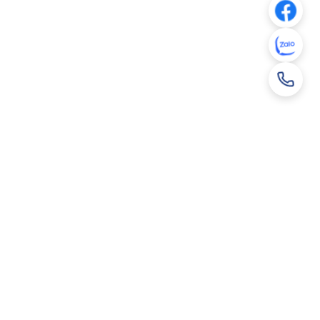
hám phá
Thông tin liên hệ
Vui lòng để lại thông tin bên dưới
-Catalog
chúng tôi sẽ liên hệ để tư vấn trực tiếp !
irtual Home