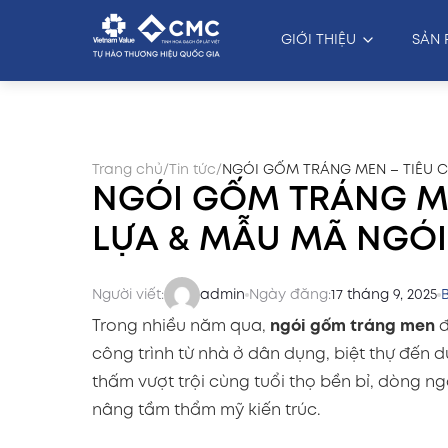
GIỚI THIỆU
SẢN 
Trang chủ
/
Tin tức
/
NGÓI GỐM TRÁNG MEN – TIÊU C
NGÓI GỐM TRÁNG M
LỰA & MẪU MÃ NGÓI
Người viết:
admin
Ngày đăng:
17 tháng 9, 2025
Trong nhiều năm qua,
ngói gốm tráng men
đ
công trình từ nhà ở dân dụng, biệt thự đến
thấm vượt trội cùng tuổi thọ bền bỉ, dòng ng
nâng tầm thẩm mỹ kiến trúc.