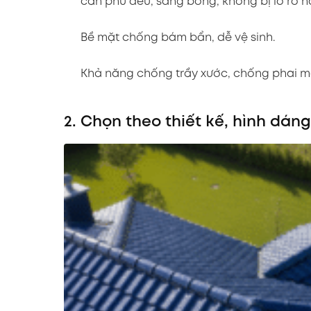
cần phủ đều, sáng bóng, không bị lỗ rỗ ha
Bề mặt chống bám bẩn, dễ vệ sinh.
Khả năng chống trầy xước, chống phai m
2. Chọn theo thiết kế, hình dáng