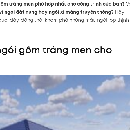
 gốm tráng men phù hợp nhất cho công trình của bạn?
V
vì ngói đất nung hay ngói xi măng truyền thống?
Hãy
 dưới đây, đồng thời khám phá những mẫu ngói lợp thịnh
 ngói gốm tráng men cho