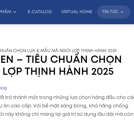
PHẨM
E-CATALOG
VIRTUAL HOME
TIN TỨC
HUẨN CHỌN LỰA & MẪU MÃ NGÓI LỢP THỊNH HÀNH 2025
EN – TIÊU CHUẨN CHỌN
 LỢP THỊNH HÀNH 2025
Blog
ã trở thành một trong những lựa chọn hàng đầu cho cá
 dự án cao cấp. Với bề mặt sáng bóng, khả năng chống
ói này không chỉ mang lại giá trị sử dụng lâu dài mà còn