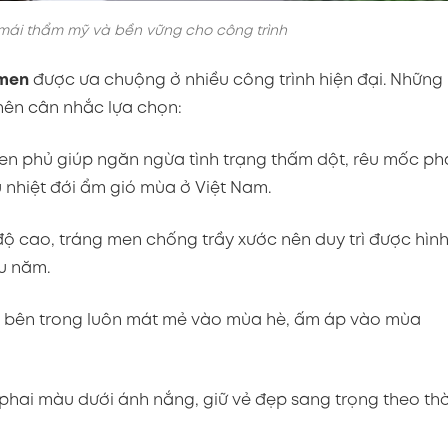
mái thẩm mỹ và bền vững cho công trình
 men
được ưa chuộng ở nhiều công trình hiện đại. Những
 nên cân nhắc lựa chọn:
n phủ giúp ngăn ngừa tình trạng thấm dột, rêu mốc ph
u nhiệt đới ẩm gió mùa ở Việt Nam.
ộ cao, tráng men chống trầy xước nên duy trì được hìn
u năm.
 bên trong luôn mát mẻ vào mùa hè, ấm áp vào mùa
phai màu dưới ánh nắng, giữ vẻ đẹp sang trọng theo thờ