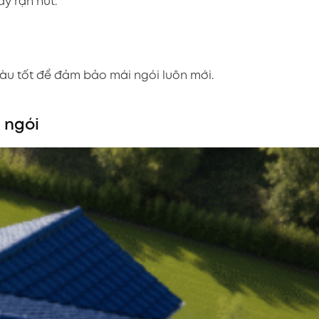
y rạn nứt.
àu tốt để đảm bảo mái ngói luôn mới.
 ngói