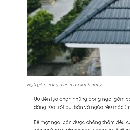
Ngói gốm tráng men màu xanh navy
Ưu tiên lựa chọn những dòng ngói gốm c
dàng rửa trôi bụi bẩn và ngừa rêu mốc (m
Bề mặt ngói cần được chống thấm đều cả