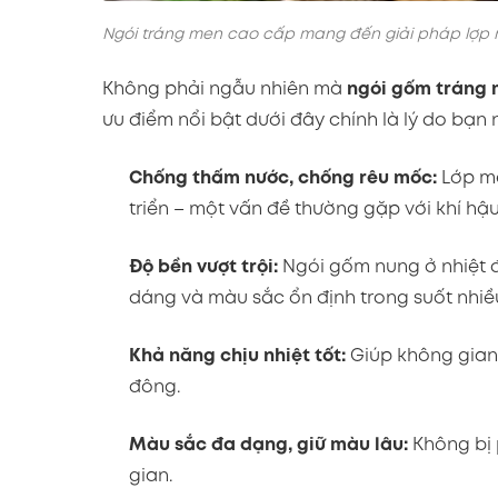
Ngói tráng men cao cấp mang đến giải pháp lợp 
Không phải ngẫu nhiên mà
ngói gốm tráng
ưu điểm nổi bật dưới đây chính là lý do bạn
Chống thấm nước, chống rêu mốc:
Lớp me
triển – một vấn đề thường gặp với khí hậ
Độ bền vượt trội:
Ngói gốm nung ở nhiệt đ
dáng và màu sắc ổn định trong suốt nhiề
Khả năng chịu nhiệt tốt:
Giúp không gian
đông.
Màu sắc đa dạng, giữ màu lâu:
Không bị 
gian.