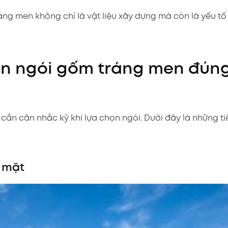
ng men không chỉ là vật liệu xây dựng mà còn là yếu tố
họn ngói gốm tráng men đún
cần cân nhắc kỹ khi lựa chọn ngói. Dưới đây là những ti
ề mặt