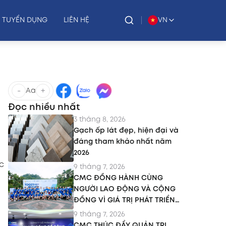
TUYỂN DỤNG
LIÊN HỆ
VN
-
+
Aa
Đọc nhiều nhất
3 tháng 8, 2026
Gạch ốp lát đẹp, hiện đại và
đáng tham khảo nhất năm
2026
c
9 tháng 7, 2026
CMC ĐỒNG HÀNH CÙNG
NGƯỜI LAO ĐỘNG VÀ CỘNG
ĐỒNG VÌ GIÁ TRỊ PHÁT TRIỂN
BỀN VỮNG
9 tháng 7, 2026
CMC THÚC ĐẨY QUẢN TRỊ