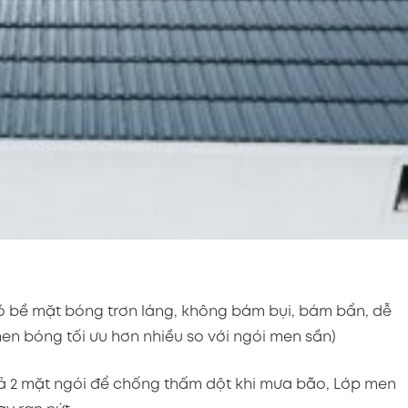
ó bề mặt bóng trơn láng, không bám bụi, bám bẩn, dễ
en bóng tối ưu hơn nhiều so với ngói men sần)
 2 mặt ngói để chống thấm dột khi mưa bão, Lớp men