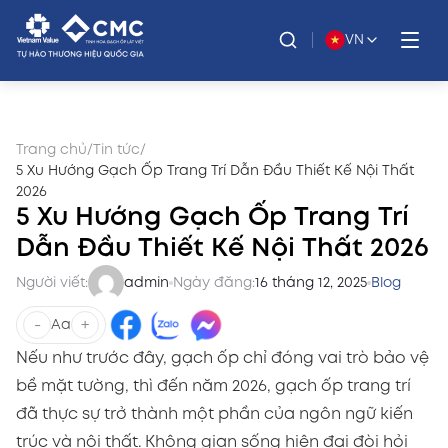
VN
Trang chủ
/
Tin tức
/
5 Xu Hướng Gạch Ốp Trang Trí Dẫn Đầu Thiết Kế Nội Thất
2026
5 Xu Hướng Gạch Ốp Trang Trí
Dẫn Đầu Thiết Kế Nội Thất 2026
Người viết:
admin
Ngày đăng:
16 tháng 12, 2025
Blog
-
+
Aa
Nếu như trước đây, gạch ốp chỉ đóng vai trò bảo vệ
bề mặt tường, thì đến năm 2026, gạch ốp trang trí
đã thực sự trở thành một phần của ngôn ngữ kiến
trúc và nội thất. Không gian sống hiện đại đòi hỏi