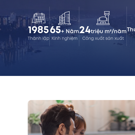
1985
65
24
Th
+ Năm
triệu m²/năm
Thành lập
Kinh nghiệm
Công xuất sản xuất