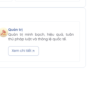
 (Vn)
Xem PDF
ăm 2025 (En)
Xem PDF
Quản trị
Quản trị minh bạch, hiệu quả, tuân
ăm 2025 (Vn)
Xem PDF
thủ pháp luật và thông lệ quốc tế.
Xem chi tiết
2025 (En)
Xem PDF
2025 (Vn)
Xem PDF
n 2025 kèm giải trình báo cáo
Xem PDF
n 2025 kèm giải trình báo cáo