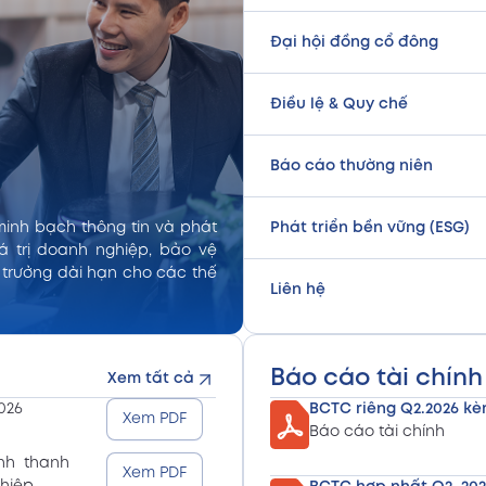
Đại hội đồng cổ đông
Điều lệ & Quy chế
Báo cáo thường niên
Phát triển bền vững (ESG)
minh bạch thông tin và phát
á trị doanh nghiệp, bảo vệ
 trưởng dài hạn cho các thế
Liên hệ
Báo cáo tài chính
Xem tất cả
026
BCTC riêng Q2.2026 kè
Xem PDF
Báo cáo tài chính
nh thanh
Xem PDF