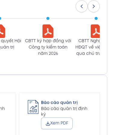
Xem PDF
án 2025 kèm giải trình báo cáo
Xem PDF
 quyết Hội
CBTT ký hợp đồng với
CBTT Nghị Quyết
CBTT 
án 2025 kèm giải trình báo cáo
uản trị
Công ty kiểm toán
HĐQT về việc thông
sửa đ
Xem PDF
năm 2026
qua chủ trương tái
cấu trúc lĩnh vực hoạt
động
ăm 2025 (En)
Xem PDF
ăm 2025 (Vn)
Xem PDF
Báo cáo quản trị
ịnh
Báo cáo quản trị định
(En)
kỳ
Xem PDF
Xem PDF