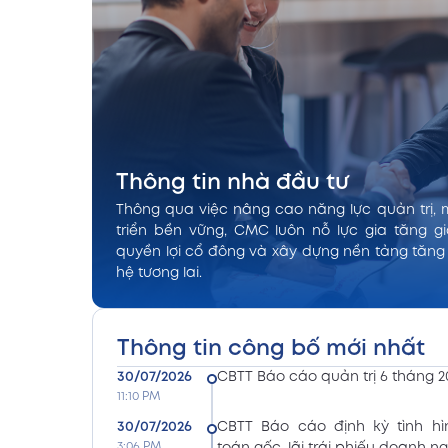
Thông tin nhà đầu tư
Thông qua việc nâng cao năng lực quản trị, 
triển bền vững, CMC luôn nỗ lực gia tăng gi
quyền lợi cổ đông và xây dựng nền tảng tăng
hệ tương lai.
Thông tin công bố mới nhất
30/07/2026
CBTT Báo cáo quản trị 6 tháng 2
11:10 PM
30/07/2026
CBTT Báo cáo định kỳ tình hì
3:06 PM