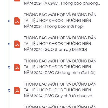
NĂM 2024 (A CMC_ Thông báo phương
CBTT về việc nhận được Đơn từ nhiệm vị trí
thức đề cử ứng cử TV – BKS)
Thành viên Ban Kiểm soát của bà Phan
THÔNG BÁO MỜI HỌP VÀ ĐƯỜNG DẪN
Thùy Giang và bà Nguyễn Hồng Oanh
TÀI LIỆU HỌP ĐHĐCĐ THƯỜNG NIÊN
04/03/2024
Xem PDF
NĂM 2024 (Thông báo mời họp)
11:29 AM
CBTT về việc chốt danh sách cổ đông thực
THÔNG BÁO MỜI HỌP VÀ ĐƯỜNG DẪN
hiện quyền tham dự ĐHĐCĐ thường niên
TÀI LIỆU HỌP ĐHĐCĐ THƯỜNG NIÊN
năm 2024
NĂM 2024 (GUQ tham dự ĐhĐCĐ)
30/01/2024
Xem PDF
6:48 PM
THÔNG BÁO MỜI HỌP VÀ ĐƯỜNG DẪN
BÁO CÁO TÌNH HÌNH QUẢN TRỊ NĂM 2023
TÀI LIỆU HỌP ĐHĐCĐ THƯỜNG NIÊN
17/01/2024
Xem PDF
NĂM 2024 (CMC Chương trình đại hội)
3:19 PM
Nghị quyết HĐQT số 02 về việc CMC thông
THÔNG BÁO MỜI HỌP VÀ ĐƯỜNG DẪN
qua việc chốt ngày đăng ký cuối cùng để
TÀI LIỆU HỌP ĐHĐCĐ THƯỜNG NIÊN
thực hiện quyền nhận lãi Trái Phiếu
NĂM 2024 (CMC Quy chế tổ chức và
12/01/2024
biểu quyết)
Xem PDF
4:35 PM
THÔNG BÁO MỜI HỌP VÀ ĐƯỜNG DẪN