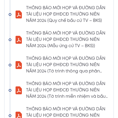
(Phiếu Biểu quyết)
THÔNG BÁO MỜI HỌP VÀ ĐƯỜNG DẪN
02/04/2024
Xem PDF
TÀI LIỆU HỌP ĐHĐCĐ THƯỜNG NIÊN
6:07 PM
NĂM 2024 (Quy chế bầu cử TV – BKS)
THÔNG BÁO MỜI HỌP VÀ ĐƯỜNG DẪN TÀI
LIỆU HỌP ĐHĐCĐ THƯỜNG NIÊN NĂM 2024
THÔNG BÁO MỜI HỌP VÀ ĐƯỜNG DẪN
(Phiếu Bầu bổ sung thành viên BKS)
TÀI LIỆU HỌP ĐHĐCĐ THƯỜNG NIÊN
02/04/2024
NĂM 2024 (Mẫu ứng cử TV – BKS))
Xem PDF
6:07 PM
THÔNG BÁO MỜI HỌP VÀ ĐƯỜNG DẪN TÀI
THÔNG BÁO MỜI HỌP VÀ ĐƯỜNG DẪN
LIỆU HỌP ĐHĐCĐ THƯỜNG NIÊN NĂM 2024
TÀI LIỆU HỌP ĐHĐCĐ THƯỜNG NIÊN
(Dự thảo biên bản họp ĐHĐCĐ)
NĂM 2024 (Tờ trình thông qua phân
02/04/2024
phối lợi nhuận và trả thù lao HĐQT –
Xem PDF
6:07 PM
BKS)
THÔNG BÁO MỜI HỌP VÀ ĐƯỜNG DẪN
THÔNG BÁO MỜI HỌP VÀ ĐƯỜNG DẪN TÀI
TÀI LIỆU HỌP ĐHĐCĐ THƯỜNG NIÊN
LIỆU HỌP ĐHĐCĐ THƯỜNG NIÊN NĂM
NĂM 2024 (Tờ trình miễn nhiệm và bầu
2024(Dự thảo nghị quyết ĐHĐCĐ)
bổ sung TV – BKS)
01/04/2024
THÔNG BÁO MỜI HỌP VÀ ĐƯỜNG DẪN
Xem PDF
4:00 PM
TÀI LIỆU HỌP ĐHĐCĐ THƯỜNG NIÊN