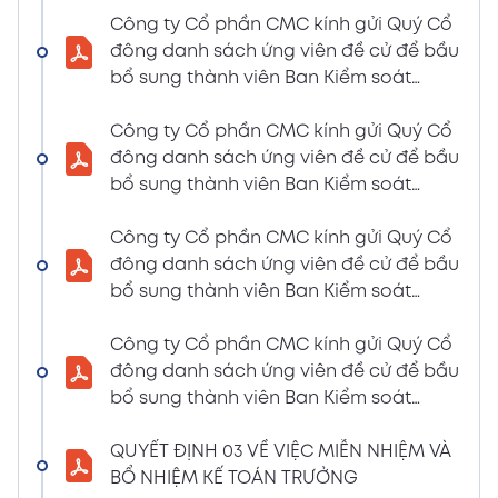
LIỆU HỌP ĐHĐCĐ THƯỜNG NIÊN NĂM 2024
Công ty Cổ phần CMC kính gửi Quý Cổ
(Tờ trình miễn nhiệm và bầu bổ sung TV –
đông danh sách ứng viên đề cử để bầu
BKS)
bổ sung thành viên Ban Kiểm soát
02/04/2024
nhiệm kỳ 2021 – 2026 (Nguyễn Thị Minh
Xem PDF
6:07 PM
Huyền)
Công ty Cổ phần CMC kính gửi Quý Cổ
đông danh sách ứng viên đề cử để bầu
THÔNG BÁO MỜI HỌP VÀ ĐƯỜNG DẪN TÀI
bổ sung thành viên Ban Kiểm soát
LIỆU HỌP ĐHĐCĐ THƯỜNG NIÊN NĂM 2024
nhiệm kỳ 2021 – 2026 (Nguyễn Thị
(A CMC_ Thông báo phương thức đề cử
Huyền)
Công ty Cổ phần CMC kính gửi Quý Cổ
ứng cử TV – BKS)
đông danh sách ứng viên đề cử để bầu
02/04/2024
Xem PDF
bổ sung thành viên Ban Kiểm soát
6:07 PM
nhiệm kỳ 2021 – 2026 (Nguyễn Thị Minh
THÔNG BÁO MỜI HỌP VÀ ĐƯỜNG DẪN TÀI
Huyền)
Công ty Cổ phần CMC kính gửi Quý Cổ
LIỆU HỌP ĐHĐCĐ THƯỜNG NIÊN NĂM 2024
đông danh sách ứng viên đề cử để bầu
(The Biểu quyết)
bổ sung thành viên Ban Kiểm soát
02/04/2024
Xem PDF
nhiệm kỳ 2021 – 2026 (Nguyễn Thị
6:07 PM
Huyền)
QUYẾT ĐỊNH 03 VỀ VIỆC MIỄN NHIỆM VÀ
THÔNG BÁO MỜI HỌP VÀ ĐƯỜNG DẪN TÀI
BỔ NHIỆM KẾ TOÁN TRƯỞNG
LIỆU HỌP ĐHĐCĐ THƯỜNG NIÊN NĂM 2024