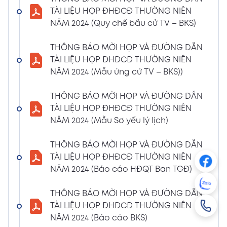
NGHỊ QUYẾT SỐ 01/2024/NQ-HĐQT VỀ VIỆC
TÀI LIỆU HỌP ĐHĐCĐ THƯỜNG NIÊN
GÓP VỐN THÀNH LẬP CÔNG TY TNHH ĐẦU
NĂM 2024 (Quy chế bầu cử TV – BKS)
TƯ VÀ PHÁT TRIỂN HẠ TẦNG CÔNG NGHIỆP
PT
THÔNG BÁO MỜI HỌP VÀ ĐƯỜNG DẪN
08/01/2024
TÀI LIỆU HỌP ĐHĐCĐ THƯỜNG NIÊN
Xem PDF
4:38 PM
NĂM 2024 (Mẫu ứng cử TV – BKS))
THÔNG BÁO 05 VỀ VIỆC THAY ĐỔI GIẤY
CHỨNG NHẬN ĐĂNG KÝ HOẠT ĐỘNG CHI
THÔNG BÁO MỜI HỌP VÀ ĐƯỜNG DẪN
NHÁNH MÃ SỐ 2600106523-002
TÀI LIỆU HỌP ĐHĐCĐ THƯỜNG NIÊN
04/01/2024
NĂM 2024 (Mẫu Sơ yếu lý lịch)
Xem PDF
3:49 PM
THÔNG BÁO MỜI HỌP VÀ ĐƯỜNG DẪN
CBTT VỀ QUYẾT ĐỊNH MIỄN NHIỆM PTGĐ
TÀI LIỆU HỌP ĐHĐCĐ THƯỜNG NIÊN
04/01/2024
Xem PDF
NĂM 2024 (Báo cáo HĐQT Ban TGĐ)
3:49 PM
CBTT VỀ QUYẾT ĐỊNH BỔ NHIỆM PTGĐ KHỐI
THÔNG BÁO MỜI HỌP VÀ ĐƯỜNG DẪN
HỖ TRỢ
TÀI LIỆU HỌP ĐHĐCĐ THƯỜNG NIÊN
18/12/2023
Xem PDF
NĂM 2024 (Báo cáo BKS)
4:48 PM