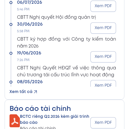
06/07/2026
Xem PDF
5:46 PM
CBTT Nghị quyết Hội đồng quản trị
30/06/2026
Xem PDF
5:58 PM
CBTT ký hợp đồng với Công ty kiểm toán
năm 2026
19/06/2026
Xem PDF
7:26 PM
CBTT Nghị Quyết HĐQT về việc thông qua
chủ trương tái cấu trúc lĩnh vực hoạt động
08/05/2026
Xem PDF
8:15 PM
Xem tất cả
CBTT Điều lệ Công ty sửa đổi bổ sung (En)
08/05/2026
Xem PDF
Báo cáo tài chính
8:15 PM
BCTC riêng Q2.2026 kèm giải trình
CBTT Điều lệ Công ty sửa đổi bổ sung (Vn)
báo cáo
Xem PDF
08/05/2026
Báo cáo tài chính