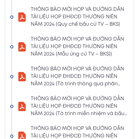
(Phiếu Biểu quyết)
THÔNG BÁO MỜI HỌP VÀ ĐƯỜNG DẪN
02/04/2024
Xem PDF
TÀI LIỆU HỌP ĐHĐCĐ THƯỜNG NIÊN
6:07 PM
NĂM 2024 (Quy chế bầu cử TV – BKS)
THÔNG BÁO MỜI HỌP VÀ ĐƯỜNG DẪN TÀI
LIỆU HỌP ĐHĐCĐ THƯỜNG NIÊN NĂM 2024
THÔNG BÁO MỜI HỌP VÀ ĐƯỜNG DẪN
(Phiếu Bầu bổ sung thành viên BKS)
TÀI LIỆU HỌP ĐHĐCĐ THƯỜNG NIÊN
02/04/2024
NĂM 2024 (Mẫu ứng cử TV – BKS))
Xem PDF
6:07 PM
THÔNG BÁO MỜI HỌP VÀ ĐƯỜNG DẪN TÀI
THÔNG BÁO MỜI HỌP VÀ ĐƯỜNG DẪN
LIỆU HỌP ĐHĐCĐ THƯỜNG NIÊN NĂM 2024
TÀI LIỆU HỌP ĐHĐCĐ THƯỜNG NIÊN
(Dự thảo biên bản họp ĐHĐCĐ)
NĂM 2024 (Tờ trình thông qua phân
02/04/2024
phối lợi nhuận và trả thù lao HĐQT –
Xem PDF
6:07 PM
BKS)
THÔNG BÁO MỜI HỌP VÀ ĐƯỜNG DẪN
THÔNG BÁO MỜI HỌP VÀ ĐƯỜNG DẪN TÀI
TÀI LIỆU HỌP ĐHĐCĐ THƯỜNG NIÊN
LIỆU HỌP ĐHĐCĐ THƯỜNG NIÊN NĂM
NĂM 2024 (Tờ trình miễn nhiệm và bầu
2024(Dự thảo nghị quyết ĐHĐCĐ)
bổ sung TV – BKS)
01/04/2024
THÔNG BÁO MỜI HỌP VÀ ĐƯỜNG DẪN
Xem PDF
4:00 PM
TÀI LIỆU HỌP ĐHĐCĐ THƯỜNG NIÊN