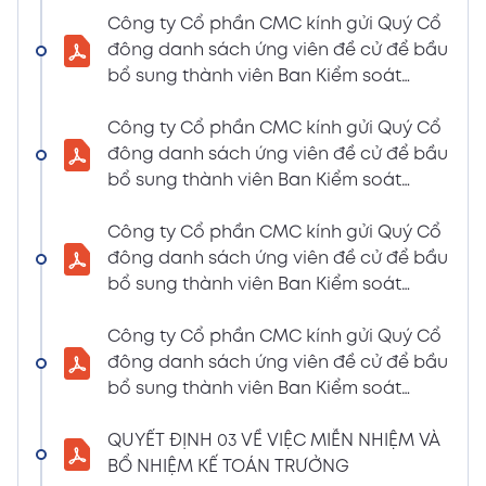
LIỆU HỌP ĐHĐCĐ THƯỜNG NIÊN NĂM 2024
Công ty Cổ phần CMC kính gửi Quý Cổ
(Tờ trình miễn nhiệm và bầu bổ sung TV –
đông danh sách ứng viên đề cử để bầu
BKS)
bổ sung thành viên Ban Kiểm soát
02/04/2024
nhiệm kỳ 2021 – 2026 (Nguyễn Thị Minh
Xem PDF
6:07 PM
Huyền)
Công ty Cổ phần CMC kính gửi Quý Cổ
đông danh sách ứng viên đề cử để bầu
THÔNG BÁO MỜI HỌP VÀ ĐƯỜNG DẪN TÀI
bổ sung thành viên Ban Kiểm soát
LIỆU HỌP ĐHĐCĐ THƯỜNG NIÊN NĂM 2024
nhiệm kỳ 2021 – 2026 (Nguyễn Thị
(A CMC_ Thông báo phương thức đề cử
Huyền)
Công ty Cổ phần CMC kính gửi Quý Cổ
ứng cử TV – BKS)
đông danh sách ứng viên đề cử để bầu
02/04/2024
Xem PDF
bổ sung thành viên Ban Kiểm soát
6:07 PM
nhiệm kỳ 2021 – 2026 (Nguyễn Thị Minh
THÔNG BÁO MỜI HỌP VÀ ĐƯỜNG DẪN TÀI
Huyền)
Công ty Cổ phần CMC kính gửi Quý Cổ
LIỆU HỌP ĐHĐCĐ THƯỜNG NIÊN NĂM 2024
đông danh sách ứng viên đề cử để bầu
(The Biểu quyết)
bổ sung thành viên Ban Kiểm soát
02/04/2024
Xem PDF
nhiệm kỳ 2021 – 2026 (Nguyễn Thị
6:07 PM
Huyền)
QUYẾT ĐỊNH 03 VỀ VIỆC MIỄN NHIỆM VÀ
THÔNG BÁO MỜI HỌP VÀ ĐƯỜNG DẪN TÀI
BỔ NHIỆM KẾ TOÁN TRƯỞNG
LIỆU HỌP ĐHĐCĐ THƯỜNG NIÊN NĂM 2024