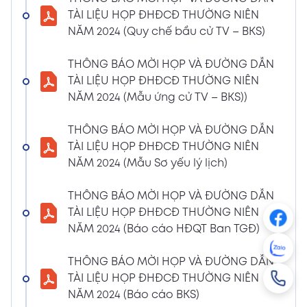
NGHỊ QUYẾT SỐ 01/2024/NQ-HĐQT VỀ VIỆC
TÀI LIỆU HỌP ĐHĐCĐ THƯỜNG NIÊN
GÓP VỐN THÀNH LẬP CÔNG TY TNHH ĐẦU
NĂM 2024 (Quy chế bầu cử TV – BKS)
TƯ VÀ PHÁT TRIỂN HẠ TẦNG CÔNG NGHIỆP
PT
THÔNG BÁO MỜI HỌP VÀ ĐƯỜNG DẪN
08/01/2024
TÀI LIỆU HỌP ĐHĐCĐ THƯỜNG NIÊN
Xem PDF
4:38 PM
NĂM 2024 (Mẫu ứng cử TV – BKS))
THÔNG BÁO 05 VỀ VIỆC THAY ĐỔI GIẤY
CHỨNG NHẬN ĐĂNG KÝ HOẠT ĐỘNG CHI
THÔNG BÁO MỜI HỌP VÀ ĐƯỜNG DẪN
NHÁNH MÃ SỐ 2600106523-002
TÀI LIỆU HỌP ĐHĐCĐ THƯỜNG NIÊN
04/01/2024
NĂM 2024 (Mẫu Sơ yếu lý lịch)
Xem PDF
3:49 PM
THÔNG BÁO MỜI HỌP VÀ ĐƯỜNG DẪN
CBTT VỀ QUYẾT ĐỊNH MIỄN NHIỆM PTGĐ
TÀI LIỆU HỌP ĐHĐCĐ THƯỜNG NIÊN
04/01/2024
Xem PDF
NĂM 2024 (Báo cáo HĐQT Ban TGĐ)
3:49 PM
CBTT VỀ QUYẾT ĐỊNH BỔ NHIỆM PTGĐ KHỐI
THÔNG BÁO MỜI HỌP VÀ ĐƯỜNG DẪN
HỖ TRỢ
TÀI LIỆU HỌP ĐHĐCĐ THƯỜNG NIÊN
18/12/2023
Xem PDF
NĂM 2024 (Báo cáo BKS)
4:48 PM