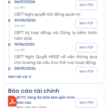
06/07/2026
Xem PDF
5:46 PM
CBTT Nghị quyết Hội đồng quản trị
30/06/2026
Xem PDF
5:58 PM
CBTT ký hợp đồng với Công ty kiểm toán
năm 2026
19/06/2026
Xem PDF
7:26 PM
CBTT Nghị Quyết HĐQT về việc thông qua
chủ trương tái cấu trúc lĩnh vực hoạt động
08/05/2026
Xem PDF
8:15 PM
Xem tất cả
CBTT Điều lệ Công ty sửa đổi bổ sung (En)
08/05/2026
Xem PDF
Báo cáo tài chính
8:15 PM
BCTC riêng Q2.2026 kèm giải trình
CBTT Điều lệ Công ty sửa đổi bổ sung (Vn)
báo cáo
Xem PDF
08/05/2026
Báo cáo tài chính