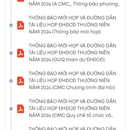
NĂM 2024 (A CMC_ Thông báo phương
CBTT về việc nhận được Đơn từ nhiệm vị trí
thức đề cử ứng cử TV – BKS)
Thành viên Ban Kiểm soát của bà Phan
THÔNG BÁO MỜI HỌP VÀ ĐƯỜNG DẪN
Thùy Giang và bà Nguyễn Hồng Oanh
TÀI LIỆU HỌP ĐHĐCĐ THƯỜNG NIÊN
04/03/2024
Xem PDF
NĂM 2024 (Thông báo mời họp)
11:29 AM
CBTT về việc chốt danh sách cổ đông thực
THÔNG BÁO MỜI HỌP VÀ ĐƯỜNG DẪN
hiện quyền tham dự ĐHĐCĐ thường niên
TÀI LIỆU HỌP ĐHĐCĐ THƯỜNG NIÊN
năm 2024
NĂM 2024 (GUQ tham dự ĐhĐCĐ)
30/01/2024
Xem PDF
6:48 PM
THÔNG BÁO MỜI HỌP VÀ ĐƯỜNG DẪN
BÁO CÁO TÌNH HÌNH QUẢN TRỊ NĂM 2023
TÀI LIỆU HỌP ĐHĐCĐ THƯỜNG NIÊN
17/01/2024
Xem PDF
NĂM 2024 (CMC Chương trình đại hội)
3:19 PM
Nghị quyết HĐQT số 02 về việc CMC thông
THÔNG BÁO MỜI HỌP VÀ ĐƯỜNG DẪN
qua việc chốt ngày đăng ký cuối cùng để
TÀI LIỆU HỌP ĐHĐCĐ THƯỜNG NIÊN
thực hiện quyền nhận lãi Trái Phiếu
NĂM 2024 (CMC Quy chế tổ chức và
12/01/2024
biểu quyết)
Xem PDF
4:35 PM
THÔNG BÁO MỜI HỌP VÀ ĐƯỜNG DẪN