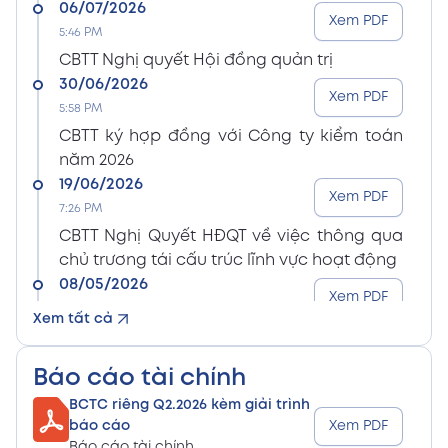
06/07/2026
Xem PDF
5:46 PM
CBTT Nghị quyết Hội đồng quản trị
30/06/2026
Xem PDF
5:58 PM
CBTT ký hợp đồng với Công ty kiểm toán
năm 2026
19/06/2026
Xem PDF
7:26 PM
CBTT Nghị Quyết HĐQT về việc thông qua
chủ trương tái cấu trúc lĩnh vực hoạt động
08/05/2026
Xem PDF
8:15 PM
Xem tất cả
CBTT Điều lệ Công ty sửa đổi bổ sung (En)
08/05/2026
Xem PDF
Báo cáo tài chính
8:15 PM
BCTC riêng Q2.2026 kèm giải trình
CBTT Điều lệ Công ty sửa đổi bổ sung (Vn)
báo cáo
Xem PDF
08/05/2026
Báo cáo tài chính