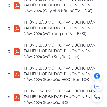
NGHỊ QUYẾT SỐ 01/2024/NQ-HĐQT VỀ VIỆC
TÀI LIỆU HỌP ĐHĐCĐ THƯỜNG NIÊN
GÓP VỐN THÀNH LẬP CÔNG TY TNHH ĐẦU
NĂM 2024 (Quy chế bầu cử TV – BKS)
TƯ VÀ PHÁT TRIỂN HẠ TẦNG CÔNG NGHIỆP
PT
THÔNG BÁO MỜI HỌP VÀ ĐƯỜNG DẪN
08/01/2024
TÀI LIỆU HỌP ĐHĐCĐ THƯỜNG NIÊN
Xem PDF
4:38 PM
NĂM 2024 (Mẫu ứng cử TV – BKS))
THÔNG BÁO 05 VỀ VIỆC THAY ĐỔI GIẤY
CHỨNG NHẬN ĐĂNG KÝ HOẠT ĐỘNG CHI
THÔNG BÁO MỜI HỌP VÀ ĐƯỜNG DẪN
NHÁNH MÃ SỐ 2600106523-002
TÀI LIỆU HỌP ĐHĐCĐ THƯỜNG NIÊN
04/01/2024
NĂM 2024 (Mẫu Sơ yếu lý lịch)
Xem PDF
3:49 PM
THÔNG BÁO MỜI HỌP VÀ ĐƯỜNG DẪN
CBTT VỀ QUYẾT ĐỊNH MIỄN NHIỆM PTGĐ
TÀI LIỆU HỌP ĐHĐCĐ THƯỜNG NIÊN
04/01/2024
Xem PDF
NĂM 2024 (Báo cáo HĐQT Ban TGĐ)
3:49 PM
CBTT VỀ QUYẾT ĐỊNH BỔ NHIỆM PTGĐ KHỐI
THÔNG BÁO MỜI HỌP VÀ ĐƯỜNG DẪN
HỖ TRỢ
TÀI LIỆU HỌP ĐHĐCĐ THƯỜNG NIÊN
18/12/2023
Xem PDF
NĂM 2024 (Báo cáo BKS)
4:48 PM