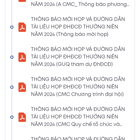
NĂM 2024 (A CMC_ Thông báo phương
CBTT về việc nhận được Đơn từ nhiệm vị trí
thức đề cử ứng cử TV – BKS)
Thành viên Ban Kiểm soát của bà Phan
THÔNG BÁO MỜI HỌP VÀ ĐƯỜNG DẪN
Thùy Giang và bà Nguyễn Hồng Oanh
TÀI LIỆU HỌP ĐHĐCĐ THƯỜNG NIÊN
04/03/2024
Xem PDF
NĂM 2024 (Thông báo mời họp)
11:29 AM
CBTT về việc chốt danh sách cổ đông thực
THÔNG BÁO MỜI HỌP VÀ ĐƯỜNG DẪN
hiện quyền tham dự ĐHĐCĐ thường niên
TÀI LIỆU HỌP ĐHĐCĐ THƯỜNG NIÊN
năm 2024
NĂM 2024 (GUQ tham dự ĐhĐCĐ)
30/01/2024
Xem PDF
6:48 PM
THÔNG BÁO MỜI HỌP VÀ ĐƯỜNG DẪN
BÁO CÁO TÌNH HÌNH QUẢN TRỊ NĂM 2023
TÀI LIỆU HỌP ĐHĐCĐ THƯỜNG NIÊN
17/01/2024
Xem PDF
NĂM 2024 (CMC Chương trình đại hội)
3:19 PM
Nghị quyết HĐQT số 02 về việc CMC thông
THÔNG BÁO MỜI HỌP VÀ ĐƯỜNG DẪN
qua việc chốt ngày đăng ký cuối cùng để
TÀI LIỆU HỌP ĐHĐCĐ THƯỜNG NIÊN
thực hiện quyền nhận lãi Trái Phiếu
NĂM 2024 (CMC Quy chế tổ chức và
12/01/2024
biểu quyết)
Xem PDF
4:35 PM
THÔNG BÁO MỜI HỌP VÀ ĐƯỜNG DẪN