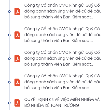
LIỆU HỌP ĐHĐCĐ THƯỜNG NIÊN NĂM 2024
Công ty Cổ phần CMC kính gửi Quý Cổ
(Tờ trình miễn nhiệm và bầu bổ sung TV –
đông danh sách ứng viên đề cử để bầu
BKS)
bổ sung thành viên Ban Kiểm soát
02/04/2024
nhiệm kỳ 2021 – 2026 (Nguyễn Thị Minh
Xem PDF
6:07 PM
Huyền)
Công ty Cổ phần CMC kính gửi Quý Cổ
đông danh sách ứng viên đề cử để bầu
THÔNG BÁO MỜI HỌP VÀ ĐƯỜNG DẪN TÀI
bổ sung thành viên Ban Kiểm soát
LIỆU HỌP ĐHĐCĐ THƯỜNG NIÊN NĂM 2024
nhiệm kỳ 2021 – 2026 (Nguyễn Thị
(A CMC_ Thông báo phương thức đề cử
Huyền)
Công ty Cổ phần CMC kính gửi Quý Cổ
ứng cử TV – BKS)
đông danh sách ứng viên đề cử để bầu
02/04/2024
Xem PDF
bổ sung thành viên Ban Kiểm soát
6:07 PM
nhiệm kỳ 2021 – 2026 (Nguyễn Thị Minh
THÔNG BÁO MỜI HỌP VÀ ĐƯỜNG DẪN TÀI
Huyền)
Công ty Cổ phần CMC kính gửi Quý Cổ
LIỆU HỌP ĐHĐCĐ THƯỜNG NIÊN NĂM 2024
đông danh sách ứng viên đề cử để bầu
(The Biểu quyết)
bổ sung thành viên Ban Kiểm soát
02/04/2024
Xem PDF
nhiệm kỳ 2021 – 2026 (Nguyễn Thị
6:07 PM
Huyền)
QUYẾT ĐỊNH 03 VỀ VIỆC MIỄN NHIỆM VÀ
THÔNG BÁO MỜI HỌP VÀ ĐƯỜNG DẪN TÀI
BỔ NHIỆM KẾ TOÁN TRƯỞNG
LIỆU HỌP ĐHĐCĐ THƯỜNG NIÊN NĂM 2024