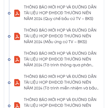
(Phiếu Biểu quyết)
THÔNG BÁO MỜI HỌP VÀ ĐƯỜNG DẪN
02/04/2024
Xem PDF
TÀI LIỆU HỌP ĐHĐCĐ THƯỜNG NIÊN
6:07 PM
NĂM 2024 (Quy chế bầu cử TV – BKS)
THÔNG BÁO MỜI HỌP VÀ ĐƯỜNG DẪN TÀI
LIỆU HỌP ĐHĐCĐ THƯỜNG NIÊN NĂM 2024
THÔNG BÁO MỜI HỌP VÀ ĐƯỜNG DẪN
(Phiếu Bầu bổ sung thành viên BKS)
TÀI LIỆU HỌP ĐHĐCĐ THƯỜNG NIÊN
02/04/2024
NĂM 2024 (Mẫu ứng cử TV – BKS))
Xem PDF
6:07 PM
THÔNG BÁO MỜI HỌP VÀ ĐƯỜNG DẪN TÀI
THÔNG BÁO MỜI HỌP VÀ ĐƯỜNG DẪN
LIỆU HỌP ĐHĐCĐ THƯỜNG NIÊN NĂM 2024
TÀI LIỆU HỌP ĐHĐCĐ THƯỜNG NIÊN
(Dự thảo biên bản họp ĐHĐCĐ)
NĂM 2024 (Tờ trình thông qua phân
02/04/2024
phối lợi nhuận và trả thù lao HĐQT –
Xem PDF
6:07 PM
BKS)
THÔNG BÁO MỜI HỌP VÀ ĐƯỜNG DẪN
THÔNG BÁO MỜI HỌP VÀ ĐƯỜNG DẪN TÀI
TÀI LIỆU HỌP ĐHĐCĐ THƯỜNG NIÊN
LIỆU HỌP ĐHĐCĐ THƯỜNG NIÊN NĂM
NĂM 2024 (Tờ trình miễn nhiệm và bầu
2024(Dự thảo nghị quyết ĐHĐCĐ)
bổ sung TV – BKS)
01/04/2024
THÔNG BÁO MỜI HỌP VÀ ĐƯỜNG DẪN
Xem PDF
4:00 PM
TÀI LIỆU HỌP ĐHĐCĐ THƯỜNG NIÊN