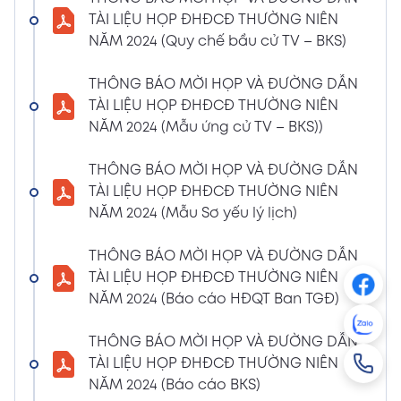
NGHỊ QUYẾT SỐ 01/2024/NQ-HĐQT VỀ VIỆC
TÀI LIỆU HỌP ĐHĐCĐ THƯỜNG NIÊN
GÓP VỐN THÀNH LẬP CÔNG TY TNHH ĐẦU
NĂM 2024 (Quy chế bầu cử TV – BKS)
TƯ VÀ PHÁT TRIỂN HẠ TẦNG CÔNG NGHIỆP
PT
THÔNG BÁO MỜI HỌP VÀ ĐƯỜNG DẪN
08/01/2024
TÀI LIỆU HỌP ĐHĐCĐ THƯỜNG NIÊN
Xem PDF
4:38 PM
NĂM 2024 (Mẫu ứng cử TV – BKS))
THÔNG BÁO 05 VỀ VIỆC THAY ĐỔI GIẤY
CHỨNG NHẬN ĐĂNG KÝ HOẠT ĐỘNG CHI
THÔNG BÁO MỜI HỌP VÀ ĐƯỜNG DẪN
NHÁNH MÃ SỐ 2600106523-002
TÀI LIỆU HỌP ĐHĐCĐ THƯỜNG NIÊN
04/01/2024
NĂM 2024 (Mẫu Sơ yếu lý lịch)
Xem PDF
3:49 PM
THÔNG BÁO MỜI HỌP VÀ ĐƯỜNG DẪN
CBTT VỀ QUYẾT ĐỊNH MIỄN NHIỆM PTGĐ
TÀI LIỆU HỌP ĐHĐCĐ THƯỜNG NIÊN
04/01/2024
Xem PDF
NĂM 2024 (Báo cáo HĐQT Ban TGĐ)
3:49 PM
CBTT VỀ QUYẾT ĐỊNH BỔ NHIỆM PTGĐ KHỐI
THÔNG BÁO MỜI HỌP VÀ ĐƯỜNG DẪN
HỖ TRỢ
TÀI LIỆU HỌP ĐHĐCĐ THƯỜNG NIÊN
18/12/2023
Xem PDF
NĂM 2024 (Báo cáo BKS)
4:48 PM