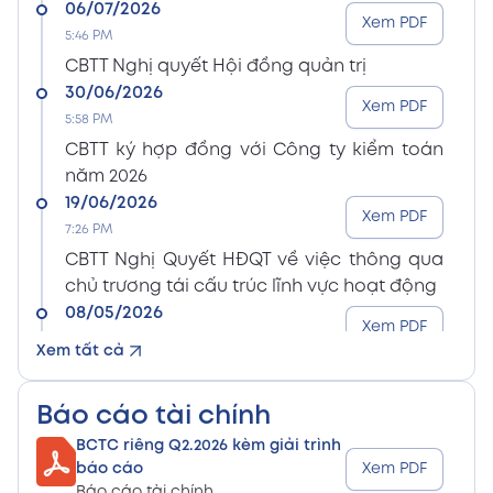
06/07/2026
Xem PDF
5:46 PM
CBTT Nghị quyết Hội đồng quản trị
30/06/2026
Xem PDF
5:58 PM
CBTT ký hợp đồng với Công ty kiểm toán
năm 2026
19/06/2026
Xem PDF
7:26 PM
CBTT Nghị Quyết HĐQT về việc thông qua
chủ trương tái cấu trúc lĩnh vực hoạt động
08/05/2026
Xem PDF
8:15 PM
Xem tất cả
CBTT Điều lệ Công ty sửa đổi bổ sung (En)
08/05/2026
Xem PDF
Báo cáo tài chính
8:15 PM
BCTC riêng Q2.2026 kèm giải trình
CBTT Điều lệ Công ty sửa đổi bổ sung (Vn)
báo cáo
Xem PDF
08/05/2026
Báo cáo tài chính