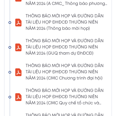
NĂM 2024 (A CMC_ Thông báo phương
CBTT về việc nhận được Đơn từ nhiệm vị trí
thức đề cử ứng cử TV – BKS)
Thành viên Ban Kiểm soát của bà Phan
THÔNG BÁO MỜI HỌP VÀ ĐƯỜNG DẪN
Thùy Giang và bà Nguyễn Hồng Oanh
TÀI LIỆU HỌP ĐHĐCĐ THƯỜNG NIÊN
04/03/2024
Xem PDF
NĂM 2024 (Thông báo mời họp)
11:29 AM
CBTT về việc chốt danh sách cổ đông thực
THÔNG BÁO MỜI HỌP VÀ ĐƯỜNG DẪN
hiện quyền tham dự ĐHĐCĐ thường niên
TÀI LIỆU HỌP ĐHĐCĐ THƯỜNG NIÊN
năm 2024
NĂM 2024 (GUQ tham dự ĐhĐCĐ)
30/01/2024
Xem PDF
6:48 PM
THÔNG BÁO MỜI HỌP VÀ ĐƯỜNG DẪN
BÁO CÁO TÌNH HÌNH QUẢN TRỊ NĂM 2023
TÀI LIỆU HỌP ĐHĐCĐ THƯỜNG NIÊN
17/01/2024
Xem PDF
NĂM 2024 (CMC Chương trình đại hội)
3:19 PM
Nghị quyết HĐQT số 02 về việc CMC thông
THÔNG BÁO MỜI HỌP VÀ ĐƯỜNG DẪN
qua việc chốt ngày đăng ký cuối cùng để
TÀI LIỆU HỌP ĐHĐCĐ THƯỜNG NIÊN
thực hiện quyền nhận lãi Trái Phiếu
NĂM 2024 (CMC Quy chế tổ chức và
12/01/2024
biểu quyết)
Xem PDF
4:35 PM
THÔNG BÁO MỜI HỌP VÀ ĐƯỜNG DẪN