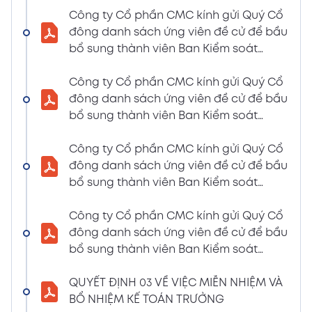
LIỆU HỌP ĐHĐCĐ THƯỜNG NIÊN NĂM 2024
Công ty Cổ phần CMC kính gửi Quý Cổ
(Tờ trình miễn nhiệm và bầu bổ sung TV –
đông danh sách ứng viên đề cử để bầu
BKS)
bổ sung thành viên Ban Kiểm soát
02/04/2024
nhiệm kỳ 2021 – 2026 (Nguyễn Thị Minh
Xem PDF
6:07 PM
Huyền)
Công ty Cổ phần CMC kính gửi Quý Cổ
đông danh sách ứng viên đề cử để bầu
THÔNG BÁO MỜI HỌP VÀ ĐƯỜNG DẪN TÀI
bổ sung thành viên Ban Kiểm soát
LIỆU HỌP ĐHĐCĐ THƯỜNG NIÊN NĂM 2024
nhiệm kỳ 2021 – 2026 (Nguyễn Thị
(A CMC_ Thông báo phương thức đề cử
Huyền)
Công ty Cổ phần CMC kính gửi Quý Cổ
ứng cử TV – BKS)
đông danh sách ứng viên đề cử để bầu
02/04/2024
Xem PDF
bổ sung thành viên Ban Kiểm soát
6:07 PM
nhiệm kỳ 2021 – 2026 (Nguyễn Thị Minh
THÔNG BÁO MỜI HỌP VÀ ĐƯỜNG DẪN TÀI
Huyền)
Công ty Cổ phần CMC kính gửi Quý Cổ
LIỆU HỌP ĐHĐCĐ THƯỜNG NIÊN NĂM 2024
đông danh sách ứng viên đề cử để bầu
(The Biểu quyết)
bổ sung thành viên Ban Kiểm soát
02/04/2024
Xem PDF
nhiệm kỳ 2021 – 2026 (Nguyễn Thị
6:07 PM
Huyền)
QUYẾT ĐỊNH 03 VỀ VIỆC MIỄN NHIỆM VÀ
THÔNG BÁO MỜI HỌP VÀ ĐƯỜNG DẪN TÀI
BỔ NHIỆM KẾ TOÁN TRƯỞNG
LIỆU HỌP ĐHĐCĐ THƯỜNG NIÊN NĂM 2024