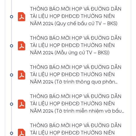
(Phiếu Biểu quyết)
THÔNG BÁO MỜI HỌP VÀ ĐƯỜNG DẪN
02/04/2024
Xem PDF
TÀI LIỆU HỌP ĐHĐCĐ THƯỜNG NIÊN
6:07 PM
NĂM 2024 (Quy chế bầu cử TV – BKS)
THÔNG BÁO MỜI HỌP VÀ ĐƯỜNG DẪN TÀI
LIỆU HỌP ĐHĐCĐ THƯỜNG NIÊN NĂM 2024
THÔNG BÁO MỜI HỌP VÀ ĐƯỜNG DẪN
(Phiếu Bầu bổ sung thành viên BKS)
TÀI LIỆU HỌP ĐHĐCĐ THƯỜNG NIÊN
02/04/2024
NĂM 2024 (Mẫu ứng cử TV – BKS))
Xem PDF
6:07 PM
THÔNG BÁO MỜI HỌP VÀ ĐƯỜNG DẪN TÀI
THÔNG BÁO MỜI HỌP VÀ ĐƯỜNG DẪN
LIỆU HỌP ĐHĐCĐ THƯỜNG NIÊN NĂM 2024
TÀI LIỆU HỌP ĐHĐCĐ THƯỜNG NIÊN
(Dự thảo biên bản họp ĐHĐCĐ)
NĂM 2024 (Tờ trình thông qua phân
02/04/2024
phối lợi nhuận và trả thù lao HĐQT –
Xem PDF
6:07 PM
BKS)
THÔNG BÁO MỜI HỌP VÀ ĐƯỜNG DẪN
THÔNG BÁO MỜI HỌP VÀ ĐƯỜNG DẪN TÀI
TÀI LIỆU HỌP ĐHĐCĐ THƯỜNG NIÊN
LIỆU HỌP ĐHĐCĐ THƯỜNG NIÊN NĂM
NĂM 2024 (Tờ trình miễn nhiệm và bầu
2024(Dự thảo nghị quyết ĐHĐCĐ)
bổ sung TV – BKS)
01/04/2024
THÔNG BÁO MỜI HỌP VÀ ĐƯỜNG DẪN
Xem PDF
4:00 PM
TÀI LIỆU HỌP ĐHĐCĐ THƯỜNG NIÊN